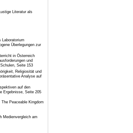
stige Literatur als
s Laboratorium
zogene Überlegungen zur
erricht in Österreich
erausforderungen und
n Schulen, Seite 153
igkeit, Religiosität und
epräsentative Analyse auf
spektiven auf den
te Ergebnisse, Seite 205
s` The Peaceable Kingdom
ch Medienvergleich am