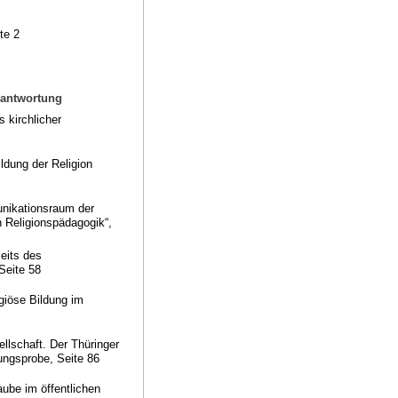
te 2
erantwortung
 kirchlicher
ildung der Religion
unikationsraum der
n Religionspädagogik“,
eits des
Seite 58
giöse Bildung im
llschaft. Der Thüringer
ungsprobe, Seite 86
ube im öffentlichen