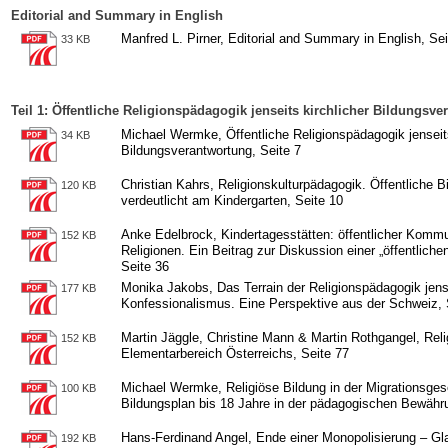
Editorial and Summary in English
Manfred L. Pirner, Editorial and Summary in English, Sei
33 KB
Teil 1: Öffentliche Religionspädagogik jenseits kirchlicher Bildungsv
Michael Wermke, Öffentliche Religionspädagogik jenseits
34 KB
Bildungsverantwortung, Seite 7
Christian Kahrs, Religionskulturpädagogik. Öffentliche B
120 KB
verdeutlicht am Kindergarten, Seite 10
Anke Edelbrock, Kindertagesstätten: öffentlicher Komm
152 KB
Religionen. Ein Beitrag zur Diskussion einer „öffentliche
Seite 36
Monika Jakobs, Das Terrain der Religionspädagogik jens
177 KB
Konfessionalismus. Eine Perspektive aus der Schweiz, 
Martin Jäggle, Christine Mann & Martin Rothgangel, Reli
152 KB
Elementarbereich Österreichs, Seite 77
Michael Wermke, Religiöse Bildung in der Migrationsgese
100 KB
Bildungsplan bis 18 Jahre in der pädagogischen Bewähr
Hans-Ferdinand Angel, Ende einer Monopolisierung – Gla
192 KB