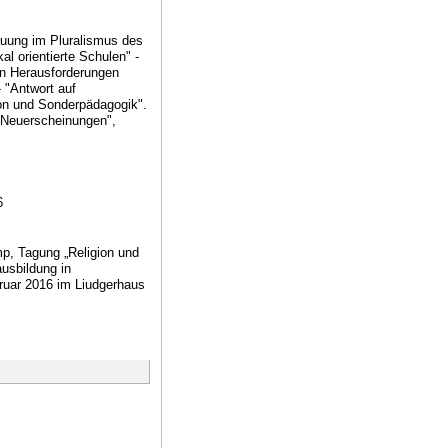
auung im Pluralismus des
kal orientierte Schulen" -
den Herausforderungen
- "Antwort auf
ion und Sonderpädagogik".
e Neuerscheinungen",
6
, Tagung „Religion und
usbildung in
bruar 2016 im Liudgerhaus