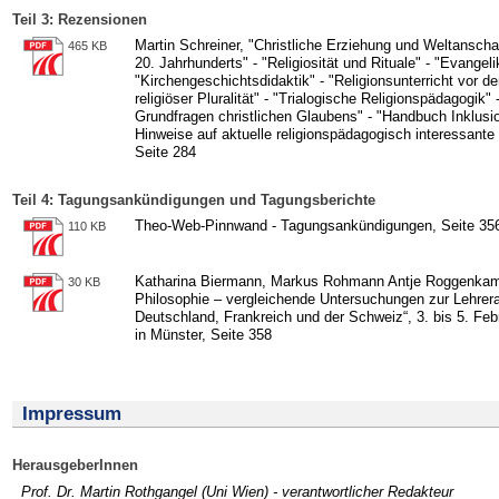
Teil 3: Rezensionen
Martin Schreiner, "Christliche Erziehung und Weltansch
465 KB
20. Jahrhunderts" - "Religiosität und Rituale" - "Evangeli
"Kirchengeschichtsdidaktik" - "Religionsunterricht vor 
religiöser Pluralität" - "Trialogische Religionspädagogik" 
Grundfragen christlichen Glaubens" - "Handbuch Inklus
Hinweise auf aktuelle religionspädagogisch interessant
Seite 284
Teil 4: Tagungsankündigungen und Tagungsberichte
Theo-Web-Pinnwand - Tagungsankündigungen, Seite 35
110 KB
Katharina Biermann, Markus Rohmann Antje Roggenkamp
30 KB
Philosophie – vergleichende Untersuchungen zur Lehrera
Deutschland, Frankreich und der Schweiz“, 3. bis 5. Fe
in Münster, Seite 358
Impressum
HerausgeberInnen
Prof. Dr. Martin Rothgangel (Uni Wien) - verantwortlicher Redakteur