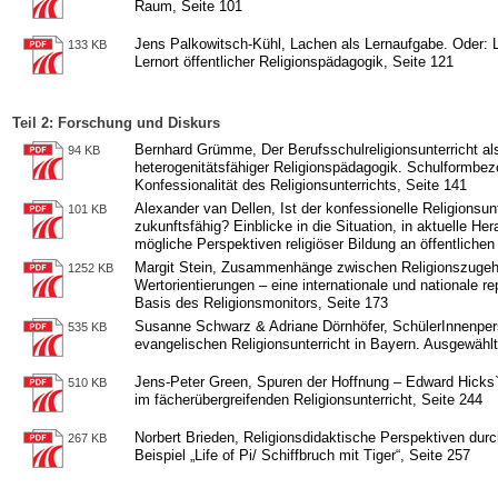
Raum, Seite 101
Jens Palkowitsch-Kühl, Lachen als Lernaufgabe. Oder: Lu
133 KB
Lernort öffentlicher Religionspädagogik, Seite 121
Teil 2: Forschung und Diskurs
Bernhard Grümme, Der Berufsschulreligionsunterricht al
94 KB
heterogenitätsfähiger Religionspädagogik. Schulformbe
Konfessionalität des Religionsunterrichts, Seite 141
Alexander van Dellen, Ist der konfessionelle Religionsunt
101 KB
zukunftsfähig? Einblicke in die Situation, in aktuelle H
mögliche Perspektiven religiöser Bildung an öffentliche
Margit Stein, Zusammenhänge zwischen Religionszugehör
1252 KB
Wertorientierungen – eine internationale und nationale r
Basis des Religionsmonitors, Seite 173
Susanne Schwarz & Adriane Dörnhöfer, SchülerInnenper
535 KB
evangelischen Religionsunterricht in Bayern. Ausgewähl
Jens-Peter Green, Spuren der Hoffnung – Edward Hick
510 KB
im fächerübergreifenden Religionsunterricht, Seite 244
Norbert Brieden, Religionsdidaktische Perspektiven dur
267 KB
Beispiel „Life of Pi/ Schiffbruch mit Tiger“, Seite 257