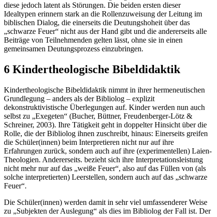
diese jedoch latent als Störungen. Die beiden ersten dieser
Idealtypen erinnern stark an die Rollenzuweisung der Leitung im
biblischen Dialog, die einerseits die Deutungshoheit über das
„schwarze Feuer“ nicht aus der Hand gibt und die andererseits alle
Beiträge von Teilnehmenden gelten lässt, ohne sie in einen
gemeinsamen Deutungsprozess einzubringen.
6 Kindertheologische Bibeldidaktik
Kindertheologische Bibeldidaktik nimmt in ihrer hermeneutischen
Grundlegung – anders als der Bibliolog – explizit
dekonstruktivistische Überlegungen auf. Kinder werden nun auch
selbst zu „Exegeten“ (Bucher, Büttner, Freudenberger-Lötz &
Schreiner, 2003). Ihre Tätigkeit geht in doppelter Hinsicht über die
Rolle, die der Bibliolog ihnen zuschreibt, hinaus: Einerseits greifen
die Schüler(innen) beim Interpretieren nicht nur auf ihre
Erfahrungen zurück, sondern auch auf ihre (experimentellen) Laien-
Theologien. Andererseits. bezieht sich ihre Interpretationsleistung
nicht mehr nur auf das „weiße Feuer“, also auf das Füllen von (als
solche interpretierten) Leerstellen, sondern auch auf das „schwarze
Feuer“.
Die Schüler(innen) werden damit in sehr viel umfassenderer Weise
zu „Subjekten der Auslegung“ als dies im Bibliolog der Fall ist. Der