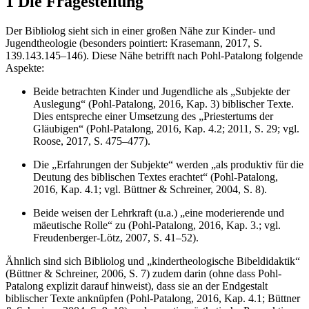
1 Die Fragestellung
Der Bibliolog sieht sich in einer großen Nähe zur Kinder- und
Jugendtheologie (besonders pointiert: Krasemann, 2017, S.
139.143.145–146). Diese Nähe betrifft nach Pohl-Patalong folgende
Aspekte:
Beide betrachten Kinder und Jugendliche als „Subjekte der
Auslegung“ (Pohl-Patalong, 2016, Kap. 3) biblischer Texte.
Dies entspreche einer Umsetzung des „Priestertums der
Gläubigen“ (Pohl-Patalong, 2016, Kap. 4.2; 2011, S. 29; vgl.
Roose, 2017, S. 475–477).
Die „Erfahrungen der Subjekte“ werden „als produktiv für die
Deutung des biblischen Textes erachtet“ (Pohl-Patalong,
2016, Kap. 4.1; vgl. Büttner & Schreiner, 2004, S. 8).
Beide weisen der Lehrkraft (u.a.) „eine moderierende und
mäeutische Rolle“ zu (Pohl-Patalong, 2016, Kap. 3.; vgl.
Freudenberger-Lötz, 2007, S. 41–52).
Ähnlich sind sich Bibliolog und „kindertheologische Bibeldidaktik“
(Büttner & Schreiner, 2006, S. 7) zudem darin (ohne dass Pohl-
Patalong explizit darauf hinweist), dass sie an der Endgestalt
biblischer Texte anknüpfen (Pohl-Patalong, 2016, Kap. 4.1; Büttner