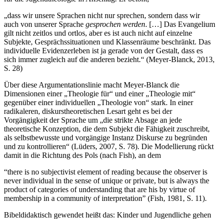
„dass wir unsere Sprachen nicht nur sprechen, sondern dass wir
auch von unserer Sprache
gesprochen werden
. […] Das Evangelium
gilt nicht zeitlos und ortlos, aber es ist auch nicht auf einzelne
Subjekte, Gesprächssituationen und Klassenräume beschränkt. Das
individuelle Evidenzerleben ist ja gerade von der Gestalt, dass es
sich immer zugleich auf die anderen bezieht.“ (Meyer-Blanck, 2013,
S. 28)
Über diese Argumentationslinie macht Meyer-Blanck die
Dimensionen einer „Theologie für“ und einer „Theologie mit“
gegenüber einer individuellen „Theologie von“ stark. In einer
radikaleren, diskurstheoretischen Lesart geht es bei der
Vorgängigkeit der Sprache um „die strikte Absage an jede
theoretische Konzeption, die dem Subjekt die Fähigkeit zuschreibt,
als selbstbewusste und vorgängige Instanz Diskurse zu begründen
und zu kontrollieren“ (Lüders, 2007, S. 78). Die Modellierung rückt
damit in die Richtung des Pols (nach Fish), an dem
“there is no subjectivist element of reading because the observer is
never individual in the sense of unique or private, but is always the
product of categories of understanding that are his by virtue of
membership in a community of interpretation” (Fish, 1981, S. 11).
Bibeldidaktisch gewendet heißt das: Kinder und Jugendliche gehen