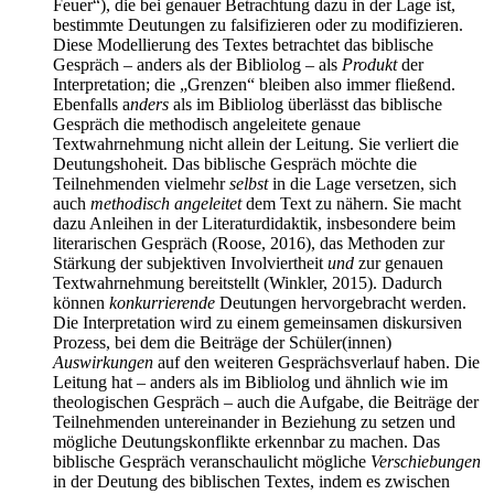
Feuer“), die bei genauer Betrachtung dazu in der Lage ist,
bestimmte Deutungen zu falsifizieren oder zu modifizieren.
Diese Modellierung des Textes betrachtet das biblische
Gespräch – anders als der Bibliolog – als
Produkt
der
Interpretation; die „Grenzen“ bleiben also immer fließend.
Ebenfalls a
nders
als im Bibliolog überlässt das biblische
Gespräch die methodisch angeleitete genaue
Textwahrnehmung nicht allein der Leitung. Sie verliert die
Deutungshoheit. Das biblische Gespräch möchte die
Teilnehmenden vielmehr
selbst
in die Lage versetzen, sich
auch
methodisch angeleitet
dem Text zu nähern. Sie macht
dazu Anleihen in der Literaturdidaktik, insbesondere beim
literarischen Gespräch (Roose, 2016), das Methoden zur
Stärkung der subjektiven Involviertheit
und
zur genauen
Textwahrnehmung bereitstellt (Winkler, 2015). Dadurch
können
konkurrierende
Deutungen hervorgebracht werden.
Die Interpretation wird zu einem gemeinsamen diskursiven
Prozess, bei dem die Beiträge der Schüler(innen)
Auswirkungen
auf den weiteren Gesprächsverlauf haben. Die
Leitung hat – anders als im Bibliolog und ähnlich wie im
theologischen Gespräch – auch die Aufgabe, die Beiträge der
Teilnehmenden untereinander in Beziehung zu setzen und
mögliche Deutungskonflikte erkennbar zu machen. Das
biblische Gespräch veranschaulicht mögliche
Verschiebungen
in der Deutung des biblischen Textes, indem es zwischen