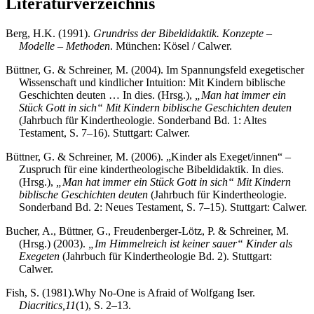
Literaturverzeichnis
Berg, H.K. (1991).
Grundriss der Bibeldidaktik. Konzepte –
Modelle – Methoden
. München: Kösel / Calwer.
Büttner, G. & Schreiner, M. (2004). Im Spannungsfeld exegetischer
Wissenschaft und kindlicher Intuition: Mit Kindern biblische
Geschichten deuten … In dies. (Hrsg.),
„Man hat immer ein
Stück Gott in sich“ Mit Kindern biblische Geschichten deuten
(Jahrbuch für Kindertheologie. Sonderband Bd. 1: Altes
Testament, S. 7–16). Stuttgart: Calwer.
Büttner, G. & Schreiner, M. (2006). „Kinder als Exeget/innen“ –
Zuspruch für eine kindertheologische Bibeldidaktik. In dies.
(Hrsg.),
„Man hat immer ein Stück Gott in sich“ Mit Kindern
biblische Geschichten deuten
(Jahrbuch für Kindertheologie.
Sonderband Bd. 2: Neues Testament, S. 7–15). Stuttgart: Calwer.
Bucher, A., Büttner, G., Freudenberger-Lötz, P. & Schreiner, M.
(Hrsg.) (2003).
„Im Himmelreich ist keiner sauer“ Kinder als
Exegeten
(Jahrbuch für Kindertheologie Bd. 2). Stuttgart:
Calwer.
Fish, S. (1981).
Why No-One is Afraid of Wolfgang Iser.
Diacritics,
11
(1), S. 2–13.