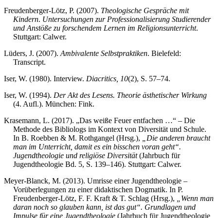
Freudenberger-Lötz, P. (2007).
Theologische Gespräche mit
Kindern
.
Untersuchungen zur Professionalisierung Studierender
und Anstöße zu forschendem Lernen im Religionsunterricht
.
Stuttgart: Calwer.
Lüders, J. (2007).
Ambivalente Selbstpraktiken
. Bielefeld:
Transcript.
Iser, W. (1980). Interview.
Diacritics, 10
(2), S. 57–74.
Iser, W. (1994).
Der Akt des Lesens. Theorie ästhetischer Wirkung
(4. Aufl.). München: Fink.
Krasemann, L. (2017). „Das weiße Feuer entfachen …“ – Die
Methode des Bibliologs im Kontext von Diversität und Schule.
In B. Roebben & M. Rothgangel (Hrsg.),
„Die anderen braucht
man im Unterricht, damit es ein bisschen voran geht“.
Jugendtheologie und religiöse Diversität
(Jahrbuch für
Jugendtheologie Bd. 5, S. 139–146). Stuttgart: Calwer.
Meyer-Blanck, M. (2013). Umrisse einer Jugendtheologie –
Vorüberlegungen zu einer didaktischen Dogmatik. In P.
Freudenberger-Lötz, F. F. Kraft & T. Schlag (Hrsg.),
„Wenn man
daran noch so glauben kann, ist das gut“. Grundlagen und
Impulse für eine Jugendtheologie
(Jahrbuch für Jugendtheologie