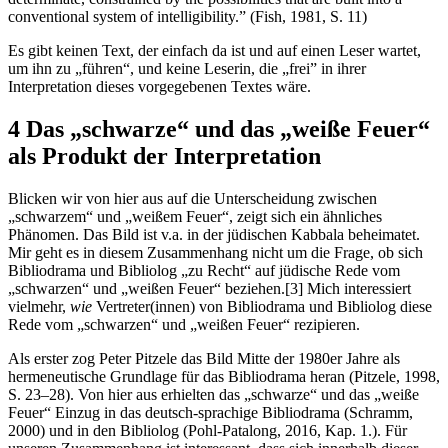
conventional system of intelligibility.” (Fish, 1981, S. 11)
Es gibt keinen Text, der einfach da ist und auf einen Leser wartet,
um ihn zu „führen“, und keine Leserin, die „frei” in ihrer
Interpretation dieses vorgegebenen Textes wäre.
4 Das „schwarze“ und das „weiße Feuer“
als Produkt der Interpretation
Blicken wir von hier aus auf die Unterscheidung zwischen
„schwarzem“ und „weißem Feuer“, zeigt sich ein ähnliches
Phänomen. Das Bild ist v.a. in der jüdischen Kabbala beheimatet.
Mir geht es in diesem Zusammenhang nicht um die Frage, ob sich
Bibliodrama und Bibliolog „zu Recht“ auf jüdische Rede vom
„schwarzen“ und „weißen Feuer“ beziehen.
[3]
Mich interessiert
vielmehr,
wie
Vertreter(innen) von Bibliodrama und Bibliolog diese
Rede vom „schwarzen“ und „weißen Feuer“ rezipieren.
Als erster zog Peter Pitzele das Bild Mitte der 1980er Jahre als
hermeneutische Grundlage für das Bibliodrama heran (Pitzele, 1998,
S. 23–28). Von hier aus erhielten das „schwarze“ und das „weiße
Feuer“ Einzug in das deutsch-sprachige Bibliodrama (Schramm,
2000) und in den Bibliolog (Pohl-Patalong, 2016, Kap. 1.). Für