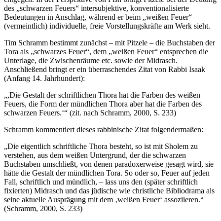
des „schwarzen Feuers“ intersubjektive, konventionalisierte
Bedeutungen in Anschlag, während er beim „weißen Feuer“
(vermeintlich) individuelle, freie Vorstellungskräfte am Werk sieht.
Tim Schramm bestimmt zunächst – mit Pitzele – die Buchstaben der
Tora als „schwarzes Feuer“, dem „weißen Feuer“ entsprechen die
Unterlage, die Zwischenräume etc. sowie der Midrasch.
Anschließend bringt er ein überraschendes Zitat von Rabbi Isaak
(Anfang 14. Jahrhundert):
„,Die Gestalt der schriftlichen Thora hat die Farben des weißen
Feuers, die Form der mündlichen Thora aber hat die Farben des
schwarzen Feuers.‘“ (zit. nach Schramm, 2000, S. 233)
Schramm kommentiert dieses rabbinische Zitat folgendermaßen:
„Die eigentlich schriftliche Thora besteht, so ist mit Sholem zu
verstehen, aus dem weißen Untergrund, der die schwarzen
Buchstaben umschließt, von denen paradoxerweise gesagt wird, sie
hätte die Gestalt der mündlichen Tora. So oder so, Feuer auf jeden
Fall, schriftlich und mündlich, – lass uns den (später schriftlich
fixierten) Midrasch und das jüdische wie christliche Bibliodrama als
seine aktuelle Ausprägung mit dem ‚weißen Feuer‘ assoziieren.“
(Schramm, 2000, S. 233)