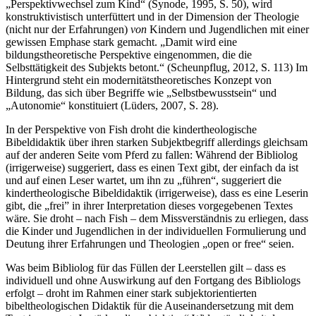
„Perspektivwechsel zum Kind“ (Synode, 1995, S. 50), wird
konstruktivistisch unterfüttert und in der Dimension der Theologie
(nicht nur der Erfahrungen)
von
Kindern und Jugendlichen mit einer
gewissen Emphase stark gemacht. „Damit wird eine
bildungstheoretische Perspektive eingenommen, die die
Selbsttätigkeit des Subjekts betont.“ (Scheunpflug, 2012, S. 113) Im
Hintergrund steht ein modernitätstheoretisches Konzept von
Bildung, das sich über Begriffe wie „Selbstbewusstsein“ und
„Autonomie“ konstituiert (Lüders, 2007, S. 28).
In der Perspektive von Fish droht die kindertheologische
Bibeldidaktik über ihren starken Subjektbegriff allerdings gleichsam
auf der anderen Seite vom Pferd zu fallen: Während der Bibliolog
(irrigerweise) suggeriert, dass es einen Text gibt, der einfach da ist
und auf einen Leser wartet, um ihn zu „führen“, suggeriert die
kindertheologische Bibeldidaktik (irrigerweise), dass es eine Leserin
gibt, die „frei” in ihrer Interpretation dieses vorgegebenen Textes
wäre. Sie droht – nach Fish – dem Missverständnis zu erliegen, dass
die Kinder und Jugendlichen in der individuellen Formulierung und
Deutung ihrer Erfahrungen und Theologien „open or free“ seien.
Was beim Bibliolog für das Füllen der Leerstellen gilt – dass es
individuell und ohne Auswirkung auf den Fortgang des Bibliologs
erfolgt – droht im Rahmen einer stark subjektorientierten
bibeltheologischen Didaktik für die Auseinandersetzung mit dem