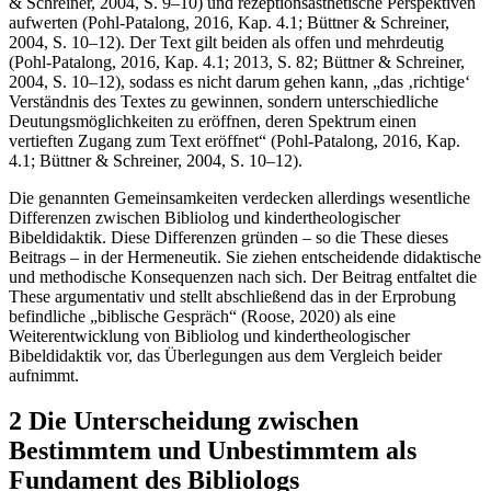
& Schreiner, 2004, S. 9–10) und rezeptionsästhetische Perspektiven
aufwerten (Pohl-Patalong, 2016, Kap. 4.1; Büttner & Schreiner,
2004, S. 10–12). Der Text gilt beiden als offen und mehrdeutig
(Pohl-Patalong, 2016, Kap. 4.1; 2013, S. 82; Büttner & Schreiner,
2004, S. 10–12), sodass es nicht darum gehen kann, „das ‚richtige‘
Verständnis des Textes zu gewinnen, sondern unterschiedliche
Deutungsmöglichkeiten zu eröffnen, deren Spektrum einen
vertieften Zugang zum Text eröffnet“ (Pohl-Patalong, 2016, Kap.
4.1; Büttner & Schreiner, 2004, S. 10–12).
Die genannten Gemeinsamkeiten verdecken allerdings wesentliche
Differenzen zwischen Bibliolog und kindertheologischer
Bibeldidaktik. Diese Differenzen gründen – so die These dieses
Beitrags – in der Hermeneutik. Sie ziehen entscheidende didaktische
und methodische Konsequenzen nach sich. Der Beitrag entfaltet die
These argumentativ und stellt abschließend das in der Erprobung
befindliche „biblische Gespräch“ (Roose, 2020) als eine
Weiterentwicklung von Bibliolog und kindertheologischer
Bibeldidaktik vor, das Überlegungen aus dem Vergleich beider
aufnimmt.
2 Die Unterscheidung zwischen
Bestimmtem und Unbestimmtem als
Fundament des Bibliologs