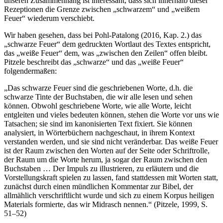
unseren Zusammenhang ist interessant, dass sich innerhalb dieser
Rezeptionen die Grenze zwischen „schwarzem“ und „weißem
Feuer“ wiederum verschiebt.
Wir haben gesehen, dass bei Pohl-Patalong (2016, Kap. 2.) das
„schwarze Feuer“ dem gedruckten Wortlaut des Textes entspricht,
das „weiße Feuer“ dem, was „zwischen den Zeilen“ offen bleibt.
Pitzele beschreibt das „schwarze“ und das „weiße Feuer“
folgendermaßen:
„Das schwarze Feuer sind die geschriebenen Worte, d.h. die
schwarze Tinte der Buchstaben, die wir alle lesen und sehen
können. Obwohl geschriebene Worte, wie alle Worte, leicht
entgleiten und vieles bedeuten können, stehen die Worte vor uns wie
Tatsachen; sie sind im kanonisierten Text fixiert. Sie können
analysiert, in Wörterbüchern nachgeschaut, in ihrem Kontext
verstanden werden, und sie sind nicht veränderbar. Das weiße Feuer
ist der Raum zwischen den Worten auf der Seite oder Schriftrolle,
der Raum um die Worte herum, ja sogar der Raum zwischen den
Buchstaben … Der Impuls zu illustrieren, zu erläutern und die
Vorstellungskraft spielen zu lassen, fand stattdessen mit Worten statt,
zunächst durch einen mündlichen Kommentar zur Bibel, der
allmählich verschriftlicht wurde und sich zu einem Korpus heiligen
Materials formierte, das wir Midrasch nennen.“ (Pitzele, 1999, S.
51–52)