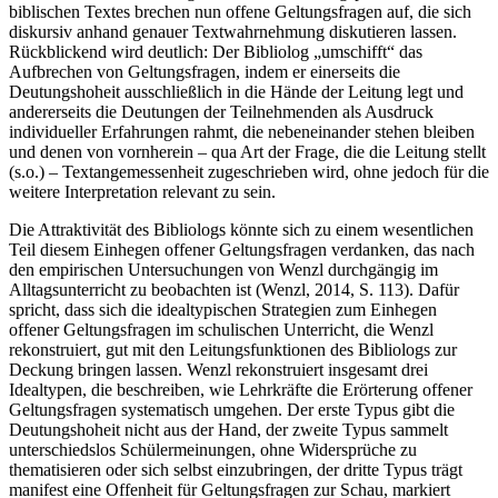
biblischen Textes brechen nun offene Geltungsfragen auf, die sich
diskursiv anhand genauer Textwahrnehmung diskutieren lassen.
Rückblickend wird deutlich: Der Bibliolog „umschifft“ das
Aufbrechen von Geltungsfragen, indem er einerseits die
Deutungshoheit ausschließlich in die Hände der Leitung legt und
andererseits die Deutungen der Teilnehmenden als Ausdruck
individueller Erfahrungen rahmt, die nebeneinander stehen bleiben
und denen von vornherein – qua Art der Frage, die die Leitung stellt
(s.o.) – Textangemessenheit zugeschrieben wird, ohne jedoch für die
weitere Interpretation relevant zu sein.
Die Attraktivität des Bibliologs könnte sich zu einem wesentlichen
Teil diesem Einhegen offener Geltungsfragen verdanken, das nach
den empirischen Untersuchungen von Wenzl durchgängig im
Alltagsunterricht zu beobachten ist (Wenzl, 2014, S. 113). Dafür
spricht, dass sich die idealtypischen Strategien zum Einhegen
offener Geltungsfragen im schulischen Unterricht, die Wenzl
rekonstruiert, gut mit den Leitungsfunktionen des Bibliologs zur
Deckung bringen lassen. Wenzl rekonstruiert insgesamt drei
Idealtypen, die beschreiben, wie Lehrkräfte die Erörterung offener
Geltungsfragen systematisch umgehen. Der erste Typus gibt die
Deutungshoheit nicht aus der Hand, der zweite Typus sammelt
unterschiedslos Schülermeinungen, ohne Widersprüche zu
thematisieren oder sich selbst einzubringen, der dritte Typus trägt
manifest eine Offenheit für Geltungsfragen zur Schau, markiert