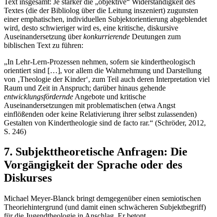
Text insgesamt: Je stärker die „objektive“ Widerständigkeit des
Textes (die der Bibliolog über die Leitung inszeniert) zugunsten
einer emphatischen, individuellen Subjektorientierung abgeblendet
wird, desto schwieriger wird es, eine kritische, diskursive
Auseinandersetzung über
konkurrierende
Deutungen zum
biblischen Text zu führen:
„In Lehr-Lern-Prozessen nehmen, sofern sie kindertheologisch
orientiert sind […], vor allem die Wahrnehmung und Darstellung
von ‚Theologie der Kinder‘, zum Teil auch deren Interpretation viel
Raum und Zeit in Anspruch; darüber hinaus gehende
entwicklungsfördernde
Angebote und kritische
Auseinandersetzungen mit problematischen (etwa Angst
einflößenden oder keine Relativierung ihrer selbst zulassenden)
Gestalten von Kindertheologie sind de facto rar.“ (Schröder, 2012,
S. 246)
7. Subjekttheoretische Anfragen: Die
Vorgängigkeit der Sprache oder des
Diskurses
Michael Meyer-Blanck bringt demgegenüber einen semiotischen
Theoriehintergrund (und damit einen schwächeren Subjektbegriff)
für die Jugendtheologie in Anschlag. Er betont,