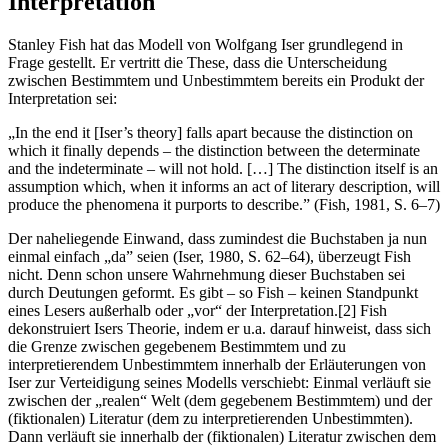
Interpretation
Stanley Fish hat das Modell von Wolfgang Iser grundlegend in
Frage gestellt. Er vertritt die These, dass die Unterscheidung
zwischen Bestimmtem und Unbestimmtem bereits ein Produkt der
Interpretation sei:
„In the end it [Iser’s theory] falls apart because the distinction on
which it finally depends – the distinction between the determinate
and the indeterminate – will not hold. […] The distinction itself is an
assumption which, when it informs an act of literary description, will
produce the phenomena it purports to describe.” (Fish, 1981, S. 6–7)
Der naheliegende Einwand, dass zumindest die Buchstaben ja nun
einmal einfach „da” seien (Iser, 1980, S. 62–64), überzeugt Fish
nicht. Denn schon unsere Wahrnehmung dieser Buchstaben sei
durch Deutungen geformt. Es gibt – so Fish – keinen Standpunkt
eines Lesers außerhalb oder „vor“ der Interpretation.
[2]
Fish
dekonstruiert Isers Theorie, indem er u.a. darauf hinweist, dass sich
die Grenze zwischen gegebenem Bestimmtem und zu
interpretierendem Unbestimmtem innerhalb der Erläuterungen von
Iser zur Verteidigung seines Modells verschiebt: Einmal verläuft sie
zwischen der „realen“ Welt (dem gegebenem Bestimmtem) und der
(fiktionalen) Literatur (dem zu interpretierenden Unbestimmten).
Dann verläuft sie innerhalb der (fiktionalen) Literatur zwischen dem