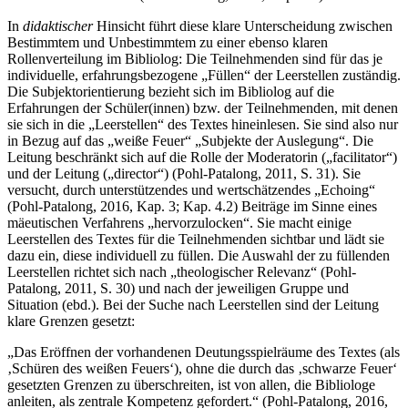
In
didaktischer
Hinsicht führt diese klare Unterscheidung zwischen
Bestimmtem und Unbestimmtem zu einer ebenso klaren
Rollenverteilung im Bibliolog: Die Teilnehmenden sind für das je
individuelle, erfahrungsbezogene „Füllen“ der Leerstellen zuständig.
Die Subjektorientierung bezieht sich im Bibliolog auf die
Erfahrungen der Schüler(innen) bzw. der Teilnehmenden, mit denen
sie sich in die „Leerstellen“ des Textes hineinlesen. Sie sind also nur
in Bezug auf das „weiße Feuer“ „Subjekte der Auslegung“. Die
Leitung beschränkt sich auf die Rolle der Moderatorin („facilitator“)
und der Leitung („director“) (Pohl-Patalong, 2011, S. 31). Sie
versucht, durch unterstützendes und wertschätzendes „Echoing“
(Pohl-Patalong, 2016, Kap. 3; Kap. 4.2) Beiträge im Sinne eines
mäeutischen Verfahrens „hervorzulocken“. Sie macht einige
Leerstellen des Textes für die Teilnehmenden sichtbar und lädt sie
dazu ein, diese individuell zu füllen. Die Auswahl der zu füllenden
Leerstellen richtet sich nach „theologischer Relevanz“ (Pohl-
Patalong, 2011, S. 30) und nach der jeweiligen Gruppe und
Situation (ebd.). Bei der Suche nach Leerstellen sind der Leitung
klare Grenzen gesetzt:
„Das Eröffnen der vorhandenen Deutungsspielräume des Textes (als
‚Schüren des weißen Feuers‘), ohne die durch das ‚schwarze Feuer‘
gesetzten Grenzen zu überschreiten, ist von allen, die Bibliologe
anleiten, als zentrale Kompetenz gefordert.“ (Pohl-Patalong, 2016,