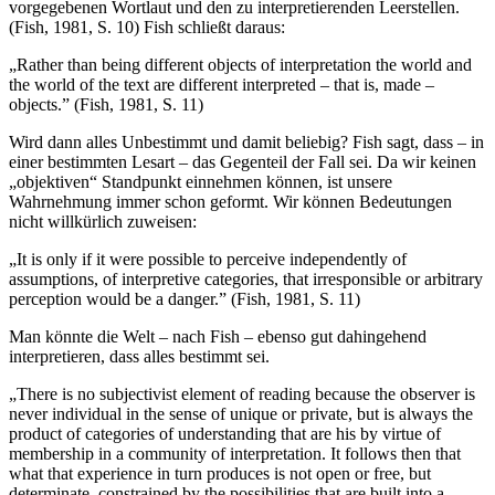
vorgegebenen Wortlaut und den zu interpretierenden Leerstellen.
(Fish, 1981, S. 10) Fish schließt daraus:
„Rather than being different objects of interpretation the world and
the world of the text are different interpreted – that is, made –
objects.” (Fish, 1981, S. 11)
Wird dann alles Unbestimmt und damit beliebig? Fish sagt, dass – in
einer bestimmten Lesart – das Gegenteil der Fall sei. Da wir keinen
„objektiven“ Standpunkt einnehmen können, ist unsere
Wahrnehmung immer schon geformt. Wir können Bedeutungen
nicht willkürlich zuweisen:
„It is only if it were possible to perceive independently of
assumptions, of interpretive categories, that irresponsible or arbitrary
perception would be a danger.” (Fish, 1981, S. 11)
Man könnte die Welt – nach Fish – ebenso gut dahingehend
interpretieren, dass alles bestimmt sei.
„There is no subjectivist element of reading because the observer is
never individual in the sense of unique or private, but is always the
product of categories of understanding that are his by virtue of
membership in a community of interpretation. It follows then that
what that experience in turn produces is not open or free, but
determinate, constrained by the possibilities that are built into a