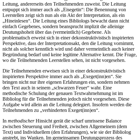
Leitung, andererseits den Teilnehmenden zuweist. Die Leitung
entpuppt sich immer auch als „Eisegetin“: Die Benennung von
Leerstellen zeigt sich nun als ein Akt der Interpretation, als ein
„Hineinlesen“. Die Leitung eines Bibliologs bewacht dann nicht
einfach Gegebenes, sondern beansprucht implizit die alleinige
Deutungshoheit über das (vermeintlich) Gegebene. Als
problematisch erweist sich in einer dekonstruktivistisch inspirierten
Perspektive, dass der Interpretationsakt, den die Leitung vornimmt,
nicht als solcher kenntlich wird und daher vermeintlich auch keiner
Begründung bedarf und keine legitime Alternative kennt. Die Frage,
wo die Teilnehmenden Leerstellen sehen, ist nicht vorgesehen.
Die Teilnehmenden erweisen sich in einer dekonstruktivistisch
inspirierten Perspektive immer auch als „Exeget(inn)en“. Sie
bringen nicht nur ihre eigenen Erfahrungen ein, sondern nehmen
den Text auch in seinem „schwarzen Feuer“ wahr. Eine
methodische Schulung der genauen Textwahrnehmung ist im
Bibliolog für die Teilnehmenden jedoch nicht vorgesehen. Diese
Aufgabe wird allein an die Leitung delegiert. Insofern werden die
Teilnehmenden zu „verhinderten Exeget(inn)en“.
In
methodischer
Hinsicht gerät die scharf umrissene Balance
zwischen Steuerung und Freiheit, zwischen Allgemeinem (dem
Text) und Individuellem (den Erfahrungen), wie sie der Bibliolog
anstrebt, ins Wanken. Im gemeinsamen Deutungsprozess des