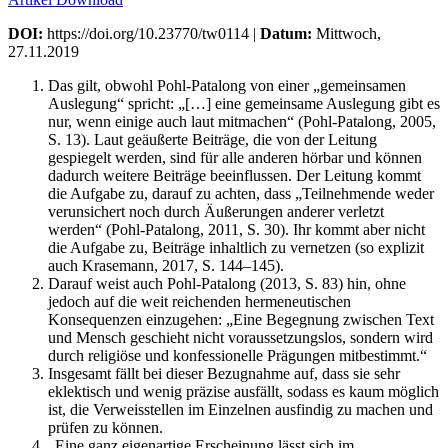
DOI:
https://doi.org/10.23770/tw0114 |
Datum:
Mittwoch,
27.11.2019
Das gilt, obwohl Pohl-Patalong von einer „gemeinsamen
Auslegung“ spricht: „[…] eine gemeinsame Auslegung gibt es
nur, wenn einige auch laut mitmachen“ (Pohl-Patalong, 2005,
S. 13). Laut geäußerte Beiträge, die von der Leitung
gespiegelt werden, sind für alle anderen hörbar und können
dadurch weitere Beiträge beeinflussen. Der Leitung kommt
die Aufgabe zu, darauf zu achten, dass „Teilnehmende weder
verunsichert noch durch Äußerungen anderer verletzt
werden“ (Pohl-Patalong, 2011, S. 30). Ihr kommt aber nicht
die Aufgabe zu, Beiträge inhaltlich zu vernetzen (so explizit
auch Krasemann, 2017, S. 144–145).
Darauf weist auch Pohl-Patalong (2013, S. 83) hin, ohne
jedoch auf die weit reichenden hermeneutischen
Konsequenzen einzugehen: „Eine Begegnung zwischen Text
und Mensch geschieht nicht voraussetzungslos, sondern wird
durch religiöse und konfessionelle Prägungen mitbestimmt.“
Insgesamt fällt bei dieser Bezugnahme auf, dass sie sehr
eklektisch und wenig präzise ausfällt, sodass es kaum möglich
ist, die Verweisstellen im Einzelnen ausfindig zu machen und
prüfen zu können.
„Eine ganz eigenartige Erscheinung lässt sich im