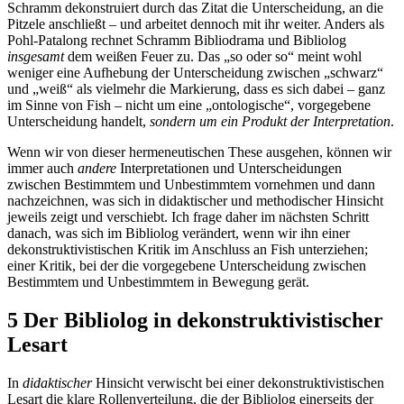
Schramm dekonstruiert durch das Zitat die Unterscheidung, an die
Pitzele anschließt – und arbeitet dennoch mit ihr weiter. Anders als
Pohl-Patalong rechnet Schramm Bibliodrama und Bibliolog
insgesamt
dem weißen Feuer zu. Das „so oder so“ meint wohl
weniger eine Aufhebung der Unterscheidung zwischen „schwarz“
und „weiß“ als vielmehr die Markierung, dass es sich dabei – ganz
im Sinne von Fish – nicht um eine „ontologische“, vorgegebene
Unterscheidung handelt,
sondern um ein Produkt der Interpretation
.
Wenn wir von dieser hermeneutischen These ausgehen, können wir
immer auch
andere
Interpretationen und Unterscheidungen
zwischen Bestimmtem und Unbestimmtem vornehmen und dann
nachzeichnen, was sich in didaktischer und methodischer Hinsicht
jeweils zeigt und verschiebt. Ich frage daher im nächsten Schritt
danach, was sich im Bibliolog verändert, wenn wir ihn einer
dekonstruktivistischen Kritik im Anschluss an Fish unterziehen;
einer Kritik, bei der die vorgegebene Unterscheidung zwischen
Bestimmtem und Unbestimmtem in Bewegung gerät.
5 Der Bibliolog in dekonstruktivistischer
Lesart
In
didaktischer
Hinsicht verwischt bei einer dekonstruktivistischen
Lesart die klare Rollenverteilung, die der Bibliolog einerseits der