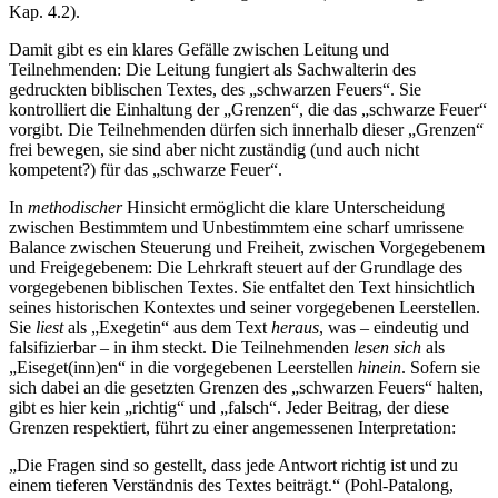
Kap. 4.2).
Damit gibt es ein klares Gefälle zwischen Leitung und
Teilnehmenden: Die Leitung fungiert als Sachwalterin des
gedruckten biblischen Textes, des „schwarzen Feuers“. Sie
kontrolliert die Einhaltung der „Grenzen“, die das „schwarze Feuer“
vorgibt. Die Teilnehmenden dürfen sich innerhalb dieser „Grenzen“
frei bewegen, sie sind aber nicht zuständig (und auch nicht
kompetent?) für das „schwarze Feuer“.
In
methodischer
Hinsicht ermöglicht die klare Unterscheidung
zwischen Bestimmtem und Unbestimmtem eine scharf umrissene
Balance zwischen Steuerung und Freiheit, zwischen Vorgegebenem
und Freigegebenem: Die Lehrkraft steuert auf der Grundlage des
vorgegebenen biblischen Textes. Sie entfaltet den Text hinsichtlich
seines historischen Kontextes und seiner vorgegebenen Leerstellen.
Sie
liest
als „Exegetin“ aus dem Text
heraus
, was – eindeutig und
falsifizierbar – in ihm steckt. Die Teilnehmenden
lesen sich
als
„Eiseget(inn)en“ in die vorgegebenen Leerstellen
hinein
. Sofern sie
sich dabei an die gesetzten Grenzen des „schwarzen Feuers“ halten,
gibt es hier kein „richtig“ und „falsch“. Jeder Beitrag, der diese
Grenzen respektiert, führt zu einer angemessenen Interpretation:
„Die Fragen sind so gestellt, dass jede Antwort richtig ist und zu
einem tieferen Verständnis des Textes beiträgt.“ (Pohl-Patalong,