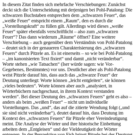
In diesem Zitat finden sich mehrfache Verschiebungen: Zunächst
deckt sich die Unterscheidung mit derjenigen bei Pohl-Patalong: Die
schwarzen Buchstaben entsprechen dem „schwarzen Feuer“, das
„weiße Feuer“ entspricht einem „Raum“, den es durch die
„Vorstellungskraft“ zu füllen gilt. Allerdings wird dieses „weiße
Feuer“ später ebenfalls verschriftlicht – also zum „schwarzen
Feuer“? Das dann wiederum „Räume“ öffnet? Eine weitere
Verschiebung – auch gegenüber dem Verständnis von Pohl-Patalong
– deutet sich in der genaueren Charakterisierung des „schwarzen
Feuers“ durch Pitzele an. Es ist einerseits – so wie bei Pohl-Patalong
– „im kanonisierten Text fixiert“ und damit „nicht veränderbar“.
Worte stehen „wie Tatsachen“ (Iser würde sagen: wie Vor-
Gegebenes, Bestimmtes) vor uns. Deutlicher aber als Pohl-Patalong
weist Pitzele darauf hin, dass auch das „schwarze Feuer“ der
Deutung unterliegt: Worte können „leicht entgleiten“, sie können
„vieles bedeuten“. Worte können aber auch „analysiert, in
Wörterbüchern nachgeschaut, in ihrem Kontext verstanden
werden“. Bei dieser Deutung des „schwarzen Feuers“ geht es also –
anders als beim „weißen Feuer“ – nicht um individuelle
Vorstellungen. Das „und“, das auf die zitierte Wendung folgt („und
sie sind nicht veränderbar“), deutet darauf hin, dass Deutung im
Kontext des „schwarzen Feuers“ für Pitzele eher Vereindeutigung
meint. Die Analyse der Wörter und ihre historische Einbettung
arbeiten dem „Entgleisen“ und der Vieldeutigkeit der Wörter
entgegen. In der Perspektive von Fish bringt Pitzele bei der Deutung