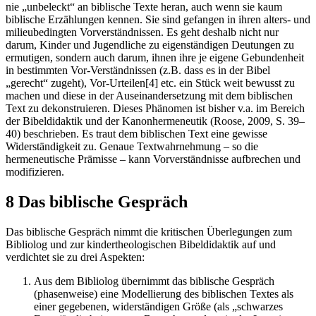
nie „unbeleckt“ an biblische Texte heran, auch wenn sie kaum
biblische Erzählungen kennen. Sie sind gefangen in ihren alters- und
milieubedingten Vorverständnissen. Es geht deshalb nicht nur
darum, Kinder und Jugendliche zu eigenständigen Deutungen zu
ermutigen, sondern auch darum, ihnen ihre je eigene Gebundenheit
in bestimmten Vor-Verständnissen (z.B. dass es in der Bibel
„gerecht“ zugeht), Vor-Urteilen
[4]
etc. ein Stück weit bewusst zu
machen und diese in der Auseinandersetzung mit dem biblischen
Text zu dekonstruieren. Dieses Phänomen ist bisher v.a. im Bereich
der Bibeldidaktik und der Kanonhermeneutik (Roose, 2009, S. 39–
40) beschrieben. Es traut dem biblischen Text eine gewisse
Widerständigkeit zu. Genaue Textwahrnehmung – so die
hermeneutische Prämisse – kann Vorverständnisse aufbrechen und
modifizieren.
8 Das biblische Gespräch
Das biblische Gespräch nimmt die kritischen Überlegungen zum
Bibliolog und zur kindertheologischen Bibeldidaktik auf und
verdichtet sie zu drei Aspekten:
Aus dem Bibliolog übernimmt das biblische Gespräch
(phasenweise) eine Modellierung des biblischen Textes als
einer gegebenen, widerständigen Größe (als „schwarzes