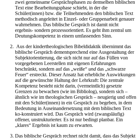
zwei gemeinsame Gesprächsphasen zu demselben biblischen
Text eine Bearbeitungsphase schiebt, in der die
Schüler(innen) bzw. die Teilnehmenden den biblischen Text
methodisch angeleitet in Einzel- oder Gruppenarbeit genauer
wahrnehmen. Das biblische Gespräch ist damit nicht
ergebnis- sondern prozessorientiert. Es geht ihm zentral um
Deutungskompetenz in einem umfassenden Sinn.
Aus der kindertheologischen Bibeldidaktik übernimmt das
biblische Gespräch dementsprechend eine Ausgestaltung der
Subjektorientierung, die sich nicht nur auf das Füllen von
vorgegebenen Leerstellen mit eigenen Erfahrungen
beschränkt, sondern auf das „weiße“
und
das „schwarze
Feuer“ erstreckt. Dieser Ansatz hat erhebliche Auswirkungen
auf die gewünschte Haltung der Lehrkraft: Die zentrale
Kompetenz besteht nicht darin, (vermeintlich) gesetzte
Grenzen zu bewachen (wie im Bibliolog), sondern sich –
ähnlich wie im theologischen Gespräch – neugierig und offen
mit den Schüler(innen) in ein Gespräch zu begeben, in dem
Bedeutung in Auseinandersetzung mit dem biblischen Text
ko-konstruiert wird. Das Gespräch wird (zwangsläufig)
offener, unstrukturierter. Es ist nur bedingt planbar. Ein
„klares“ Ergebnis ist kaum zu erwarten.
Das biblische Gespräch rechnet nicht damit, dass das Subjekt