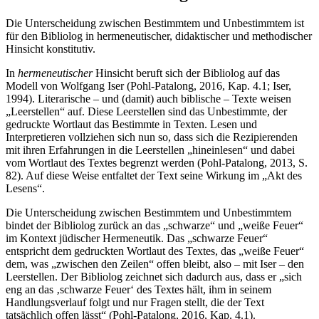
Die Unterscheidung zwischen Bestimmtem und Unbestimmtem ist
für den Bibliolog in hermeneutischer, didaktischer und methodischer
Hinsicht konstitutiv.
In
hermeneutischer
Hinsicht beruft sich der Bibliolog auf das
Modell von Wolfgang Iser (Pohl-Patalong, 2016, Kap. 4.1; Iser,
1994). Literarische – und (damit) auch biblische – Texte weisen
„Leerstellen“ auf. Diese Leerstellen sind das Unbestimmte, der
gedruckte Wortlaut das Bestimmte in Texten. Lesen und
Interpretieren vollziehen sich nun so, dass sich die Rezipierenden
mit ihren Erfahrungen in die Leerstellen „hineinlesen“ und dabei
vom Wortlaut des Textes begrenzt werden (Pohl-Patalong, 2013, S.
82). Auf diese Weise entfaltet der Text seine Wirkung im „Akt des
Lesens“.
Die Unterscheidung zwischen Bestimmtem und Unbestimmtem
bindet der Bibliolog zurück an das „schwarze“ und „weiße Feuer“
im Kontext jüdischer Hermeneutik. Das „schwarze Feuer“
entspricht dem gedruckten Wortlaut des Textes, das „weiße Feuer“
dem, was „zwischen den Zeilen“ offen bleibt, also – mit Iser – den
Leerstellen. Der Bibliolog zeichnet sich dadurch aus, dass er „sich
eng an das ‚schwarze Feuer‘ des Textes hält, ihm in seinem
Handlungsverlauf folgt und nur Fragen stellt, die der Text
tatsächlich offen lässt“ (Pohl-Patalong, 2016, Kap. 4.1).