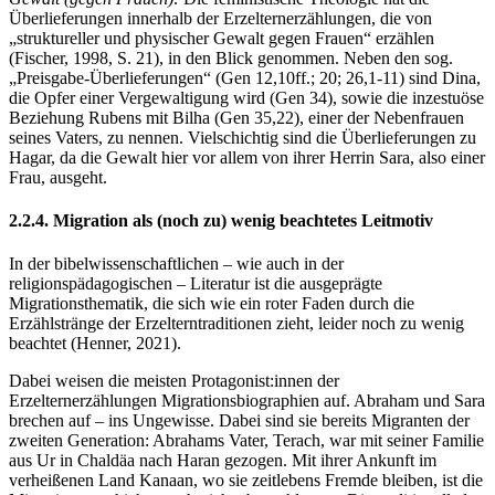
Überlieferungen innerhalb der Erzelternerzählungen, die von
„struktureller und physischer Gewalt gegen Frauen“ erzählen
(Fischer, 1998, S. 21), in den Blick genommen. Neben den sog.
„Preisgabe-Überlieferungen“ (Gen 12,10ff.; 20; 26,1-11) sind Dina,
die Opfer einer Vergewaltigung wird (Gen 34), sowie die inzestuöse
Beziehung Rubens mit Bilha (Gen 35,22), einer der Nebenfrauen
seines Vaters, zu nennen. Vielschichtig sind die Überlieferungen zu
Hagar, da die Gewalt hier vor allem von ihrer Herrin Sara, also einer
Frau, ausgeht.
2.2.4. Migration als (noch zu) wenig beachtetes Leitmotiv
In der bibelwissenschaftlichen – wie auch in der
religionspädagogischen – Literatur ist die ausgeprägte
Migrationsthematik, die sich wie ein roter Faden durch die
Erzählstränge der Erzelterntraditionen zieht, leider noch zu wenig
beachtet (Henner, 2021).
Dabei weisen die meisten Protagonist:innen der
Erzelternerzählungen Migrationsbiographien auf. Abraham und Sara
brechen auf – ins Ungewisse. Dabei sind sie bereits Migranten der
zweiten Generation: Abrahams Vater, Terach, war mit seiner Familie
aus Ur in Chaldäa nach Haran gezogen. Mit ihrer Ankunft im
verheißenen Land Kanaan, wo sie zeitlebens Fremde bleiben, ist die