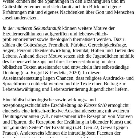
Weise können sie die Spannungen in den Erzählfiguren und im
Gottesbild erkennen und sich damit auch im Blick auf eigene
Erfahrungen mit und eigenes Nachdenken über Gott und Menschen
auseinandersetzen.
In der mittleren Sekundarstufe
können weitere Motive der
Erzelternerzählungen aufgegriffen und lebensweltlich-
problemorientiert sowie theologisch thematisiert werden. Dazu
zählen die Gottesfrage, Fremdheit, Fürbitte, Gerechtigkeitsfrage,
Segen, Persönlichkeitsentwicklung, Identität, Höhen und Tiefen des
Lebens. Anhand dieser Motive setzen sich die Jugendlichen mithilfe
des Lebensweltbezugs und ihrer Lebenserfahrung mit den
biblischen Texten auseinander und entwickeln ihre selbstständige
Deutung (u.a. Rogoll & Pawletta, 2020). In dieser
Auseinandersetzung liegen Chancen, dass religiöse Ausdrucks- und
Sprachformen entdeckt werden und die Texte einen Beitrag zur
Lebensbewältigung und Lebensorientierung Jugendlicher liefern.
Eine biblisch-theologische sowie wirkungs- und
rezeptionsgeschichtliche Erschließung
ab Klasse 9/10
ermöglicht
einerseits eine kritisch-reflexive Auseinandersetzung mit weiteren
Deutungsvarianten (z.B. neutestamentliche Rezeption von Motiven
und Figuren, die Rezeption der Erzählung in bildender Kunst) und
mit „dunklen Seiten“ der Erzählung (z.B. Gen 22, Gewalt gegen
Frauen). Andererseits können die intrareligiösen Facetten der