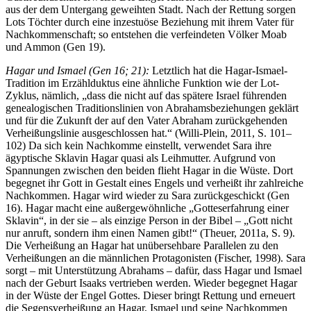
aus der dem Untergang geweihten Stadt. Nach der Rettung sorgen
Lots Töchter durch eine inzestuöse Beziehung mit ihrem Vater für
Nachkommenschaft; so entstehen die verfeindeten Völker Moab
und Ammon (Gen 19).
Hagar und Ismael (Gen 16; 21):
Letztlich hat die Hagar-Ismael-
Tradition im Erzählduktus eine ähnliche Funktion wie der Lot-
Zyklus, nämlich, „dass die nicht auf das spätere Israel führenden
genealogischen Traditionslinien von Abrahamsbeziehungen geklärt
und für die Zukunft der auf den Vater Abraham zurückgehenden
Verheißungslinie ausgeschlossen hat.“ (Willi-Plein, 2011, S. 101–
102) Da sich kein Nachkomme einstellt, verwendet Sara ihre
ägyptische Sklavin Hagar quasi als Leihmutter. Aufgrund von
Spannungen zwischen den beiden flieht Hagar in die Wüste. Dort
begegnet ihr Gott in Gestalt eines Engels und verheißt ihr zahlreiche
Nachkommen. Hagar wird wieder zu Sara zurückgeschickt (Gen
16). Hagar macht eine außergewöhnliche „Gotteserfahrung einer
Sklavin“, in der sie – als einzige Person in der Bibel – „Gott nicht
nur anruft, sondern ihm einen Namen gibt!“ (Theuer, 2011a, S. 9).
Die Verheißung an Hagar hat unübersehbare Parallelen zu den
Verheißungen an die männlichen Protagonisten (Fischer, 1998). Sara
sorgt – mit Unterstützung Abrahams – dafür, dass Hagar und Ismael
nach der Geburt Isaaks vertrieben werden. Wieder begegnet Hagar
in der Wüste der Engel Gottes. Dieser bringt Rettung und erneuert
die Segensverheißung an Hagar, Ismael und seine Nachkommen