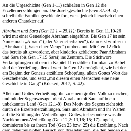
An die Urgeschichte (Gen 1-11) schließen in Gen 12 die
Erzelternerzählungen an. Die Josefsgeschichte (Gen 37.39-50)
schreibt die Familiengeschichte fort, weist jedoch literarisch einen
anderen Charakter auf.
Abraham und Sara (Gen 12,1 – 25,11):
Bereits in Gen 11,10-26
wird mit einer Genealogie Abraham eingeführt. Bis Gen 17 ist sein
Name noch „Abram“ („der Vater ist erhaben“), dann erst wird er in
„Abraham“ („Vater einer Menge“) umbenannt. Mit Gen 12 rückt
das bereits alt gewordene, aber kinderlos gebliebene Paar Abraham
und Sara (bis Gen 17,15 Sarai) ins Zentrum. Die Stichwort-
Verknüpfungen mit dem in Kapitel 11 erzählten Turmbau zu Babel
sind der Vertiefung allemal wert. In Gen 12 ermöglicht, wie bei der
am Beginn der Genesis erzählten Schöpfung, allein Gottes Wort das
Geschehende, und setzt „mit diesem einen Menschen eine neue
Geschichte in Gang“ (Köckert, 2017, S. 42).
Allein auf Gottes Verheißung, ihn zu einem großen Volk zu machen,
und mit der Segenszusage bricht Abraham mit Sara auf in ein
unbekanntes Land (Gen 12,1-8). Das Motiv des Segens zieht sich
durch die Erzelternerzählungen. Sara und Abraham und ihr Warten
auf die Erfüllung der Verheißungen Gottes, insbesondere was die
Nachkommen-Verheißung (Gen 12,2; 13,16; 15; 17) angeht,
dominieren bis zu ihrem Tod (Gen 23 bzw. 25) die Erzählung. Nach
dem geheimnisvollen Besuch von drei Männern, die den beiden die