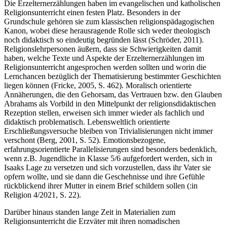
Die Erzelternerzählungen haben im evangelischen und katholischen
Religionsunterricht einen festen Platz. Besonders in der
Grundschule gehören sie zum klassischen religionspädagogischen
Kanon, wobei diese herausragende Rolle sich weder theologisch
noch didaktisch so eindeutig begründen lässt (Schröder, 2011).
Religionslehrpersonen äußern, dass sie Schwierigkeiten damit
haben, welche Texte und Aspekte der Erzelternerzählungen im
Religionsunterricht angesprochen werden sollten und worin die
Lernchancen bezüglich der Thematisierung bestimmter Geschichten
liegen können (Fricke, 2005, S. 462). Moralisch orientierte
Annäherungen, die den Gehorsam, das Vertrauen bzw. den Glauben
Abrahams als Vorbild in den Mittelpunkt der religionsdidaktischen
Rezeption stellen, erweisen sich immer wieder als fachlich und
didaktisch problematisch. Lebensweltlich orientierte
Erschließungsversuche bleiben von Trivialisierungen nicht immer
verschont (Berg, 2001, S. 52). Emotionsbezogene,
erfahrungsorientierte Parallelisierungen sind besonders bedenklich,
wenn z.B. Jugendliche in Klasse 5/6 aufgefordert werden, sich in
Isaaks Lage zu versetzen und sich vorzustellen, dass ihr Vater sie
opfern wollte, und sie dann die Geschehnisse und ihre Gefühle
rückblickend ihrer Mutter in einem Brief schildern sollen (:in
Religion 4/2021, S. 22).
Darüber hinaus standen lange Zeit in Materialien zum
Religionsunterricht die Erzväter mit ihren nomadischen