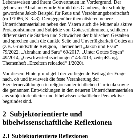
Lebensweisen und ihrem Gottvertrauen im Vordergrund. Der
gehorsame Abraham wurde Vorbild des Glaubens, der schuldig
gewordene Jakob Beispiel für Reue und Versöhnungsbereitschaft
(ru 1/1986, S. 3–8). Demgegenüber thematisieren neuere
Unterrichtsmaterialien neben den Vätern auch die Mütter als aktive
Protagonistinnen und Subjekte von Gotteserfahrungen, schildern
differenziert die Stärken und Schwächen der biblischen Gestalten
und sprechen auch die dunkle Seite und Unverfügbarkeit Gottes an
(z.B. Grundschule Religion, Themenheft „Jakob und Esau“
79/2022, „Abraham und Sara“ 60/2017, „Unter Gottes Segen“
49/2014, „Geschwisterbeziehungen“ 43/2013; zeitspRUng,
Themenheft „Erzeltern reloaded“ 1/2020).
Vor diesem Hintergrund geht der vorliegende Beitrag der Frage
nach, ob und inwieweit die feste Verankerung der
Erzelternerzählungen in religionsunterrichtlichen Curricula sowie
die genannten Entwicklungen in den neueren Unterrichtsmaterialen
aus subjektorientierter und bibelwissenschaftlicher Perspektive
begründet sind.
2 Subjektorientierte und
bibelwissenschaftliche Reflexionen
2.1 Subjektorientierte Reflexionen