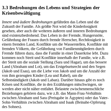
3.3 Bedrohungen des Lebens und Strategien der
Krisenbewältigung
Innere und äußere Bedrohungen
gefährden das Leben und die
Zukunft der Familie. Als größte Not wird die Kinderlosigkeit
gesehen, aber auch die weiteren äußeren und inneren Bedrohungen
sind existenzbedrohend. Das Leben in der Fremde, Hungersnöte,
Gefährdung der Frauen durch fremde Herrscher, Rechtlosigkeit in
einem fremden Land, Konflikte um die Wasserstellen, Konflikte mit
fremden Völkern, die Gefährdung von Familienmitgliedern durch
Fremde führen dazu, dass die Familie in einer Dauerkrise lebt. Dazu
kommen noch Streit und Konflikte innerhalb der Familie, wie z.B.
der Streit um die soziale Stellung (Sara und Hagar), um das bessere
Land (Abraham und Lot), um das Erstgeburtsrecht und den Segen
(Jakob und Esau), um die Liebe von Jakob und um die Anzahl der
von ihm gezeugten Kinder (Lea und Rahel), um die
Selbstständigkeit (Jakob und Laban). Darüber hinaus gibt es noch
Krisen und Konflikte, die in den Erzählungen mitschwingen, sie
werden aber nicht näher entfaltet. Belastete zwischenmenschliche
Beziehungen gehören dazu, wie z.B. das Mann-Frau-Verhältnis
zwischen Abraham und Sara (Preisgabe in Ägypten) oder das Vater-
Sohn-Verhältnis zwischen Abraham und Isaak (Beinahe-Opferung
des Sohnes).