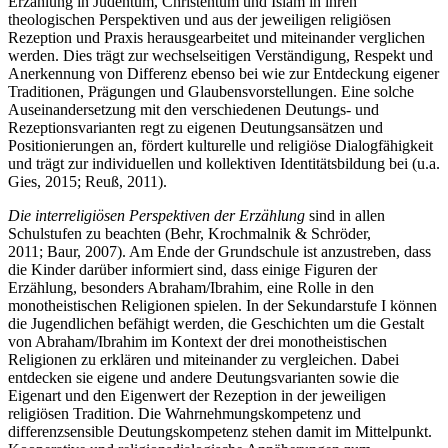
Erzählung in Judentum, Christentum und Islam in ihren
theologischen Perspektiven und aus der jeweiligen religiösen
Rezeption und Praxis herausgearbeitet und miteinander verglichen
werden. Dies trägt zur wechselseitigen Verständigung, Respekt und
Anerkennung von Differenz ebenso bei wie zur Entdeckung eigener
Traditionen, Prägungen und Glaubensvorstellungen. Eine solche
Auseinandersetzung mit den verschiedenen Deutungs- und
Rezeptionsvarianten regt zu eigenen Deutungsansätzen und
Positionierungen an, fördert kulturelle und religiöse Dialogfähigkeit
und trägt zur individuellen und kollektiven Identitätsbildung bei (u.a.
Gies, 2015; Reuß, 2011).
Die interreligiösen Perspektiven der Erzählung
sind in allen
Schulstufen zu beachten (Behr, Krochmalnik & Schröder,
2011; Baur, 2007). Am Ende der Grundschule ist anzustreben, dass
die Kinder darüber informiert sind, dass einige Figuren der
Erzählung, besonders Abraham/Ibrahim, eine Rolle in den
monotheistischen Religionen spielen. In der Sekundarstufe I können
die Jugendlichen befähigt werden, die Geschichten um die Gestalt
von Abraham/Ibrahim im Kontext der drei monotheistischen
Religionen zu erklären und miteinander zu vergleichen. Dabei
entdecken sie eigene und andere Deutungsvarianten sowie die
Eigenart und den Eigenwert der Rezeption in der jeweiligen
religiösen Tradition. Die Wahrnehmungskompetenz und
differenzsensible Deutungskompetenz stehen damit im Mittelpunkt.