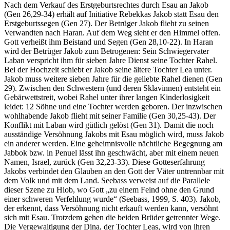
Nach dem Verkauf des Erstgeburtsrechtes durch Esau an Jakob
(Gen 26,29-34) erhält auf Initiative Rebekkas Jakob statt Esau den
Erstgeburtssegen (Gen 27). Der Betrüger Jakob flieht zu seinen
Verwandten nach Haran. Auf dem Weg sieht er den Himmel offen.
Gott verheißt ihm Beistand und Segen (Gen 28,10-22). In Haran
wird der Betrüger Jakob zum Betrogenen: Sein Schwiegervater
Laban verspricht ihm für sieben Jahre Dienst seine Tochter Rahel.
Bei der Hochzeit schiebt er Jakob seine ältere Tochter Lea unter.
Jakob muss weitere sieben Jahre für die geliebte Rahel dienen (Gen
29). Zwischen den Schwestern (und deren Sklavinnen) entsteht ein
Gebärwettstreit, wobei Rahel unter ihrer langen Kinderlosigkeit
leidet: 12 Söhne und eine Tochter werden geboren. Der inzwischen
wohlhabende Jakob flieht mit seiner Familie (Gen 30,25-43). Der
Konflikt mit Laban wird gütlich gelöst (Gen 31). Damit die noch
ausständige Versöhnung Jakobs mit Esau möglich wird, muss Jakob
ein anderer werden. Eine geheimnisvolle nächtliche Begegnung am
Jabbok bzw. in Penuel lässt ihn geschwächt, aber mit einem neuen
Namen, Israel, zurück (Gen 32,23-33). Diese Gotteserfahrung
Jakobs verbindet den Glauben an den Gott der Väter untrennbar mit
dem Volk und mit dem Land. Seebass verweist auf die Parallele
dieser Szene zu Hiob, wo Gott „zu einem Feind ohne den Grund
einer schweren Verfehlung wurde“ (Seebass, 1999, S. 403). Jakob,
der erkennt, dass Versöhnung nicht erkauft werden kann, versöhnt
sich mit Esau. Trotzdem gehen die beiden Brüder getrennter Wege.
Die Vergewaltigung der Dina, der Tochter Leas, wird von ihren