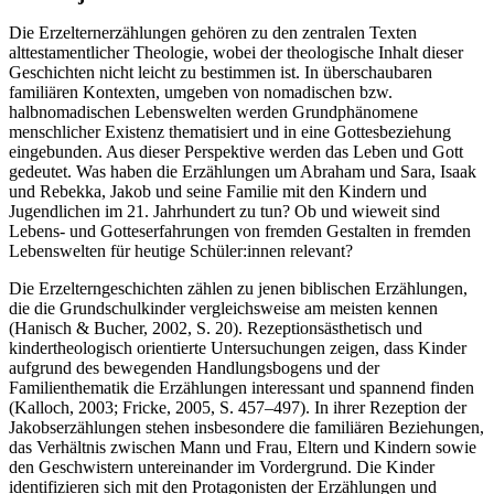
Die Erzelternerzählungen gehören zu den zentralen Texten
alttestamentlicher Theologie, wobei der theologische Inhalt dieser
Geschichten nicht leicht zu bestimmen ist. In überschaubaren
familiären Kontexten, umgeben von nomadischen bzw.
halbnomadischen Lebenswelten werden Grundphänomene
menschlicher Existenz thematisiert und in eine Gottesbeziehung
eingebunden. Aus dieser Perspektive werden das Leben und Gott
gedeutet. Was haben die Erzählungen um Abraham und Sara, Isaak
und Rebekka, Jakob und seine Familie mit den Kindern und
Jugendlichen im 21. Jahrhundert zu tun? Ob und wieweit sind
Lebens- und Gotteserfahrungen von fremden Gestalten in fremden
Lebenswelten für heutige Schüler:innen relevant?
Die Erzelterngeschichten zählen zu jenen biblischen Erzählungen,
die die Grundschulkinder vergleichsweise am meisten kennen
(Hanisch & Bucher, 2002, S. 20). Rezeptionsästhetisch und
kindertheologisch orientierte Untersuchungen zeigen, dass Kinder
aufgrund des bewegenden Handlungsbogens und der
Familienthematik die Erzählungen interessant und spannend finden
(Kalloch, 2003; Fricke, 2005, S. 457–497). In ihrer Rezeption der
Jakobserzählungen stehen insbesondere die familiären Beziehungen,
das Verhältnis zwischen Mann und Frau, Eltern und Kindern sowie
den Geschwistern untereinander im Vordergrund. Die Kinder
identifizieren sich mit den Protagonisten der Erzählungen und