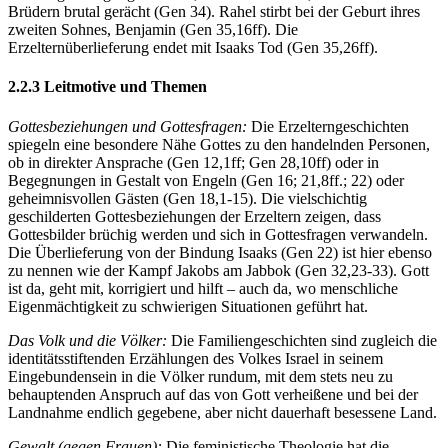
Brüdern brutal gerächt (Gen 34). Rahel stirbt bei der Geburt ihres
zweiten Sohnes, Benjamin (Gen 35,16ff). Die
Erzelternüberlieferung endet mit Isaaks Tod (Gen 35,26ff).
2.2.3 Leitmotive und Themen
Gottesbeziehungen und Gottesfragen:
Die Erzelterngeschichten
spiegeln eine besondere Nähe Gottes zu den handelnden Personen,
ob in direkter Ansprache (Gen 12,1ff; Gen 28,10ff) oder in
Begegnungen in Gestalt von Engeln (Gen 16; 21,8ff.; 22) oder
geheimnisvollen Gästen (Gen 18,1-15). Die vielschichtig
geschilderten Gottesbeziehungen der Erzeltern zeigen, dass
Gottesbilder brüchig werden und sich in Gottesfragen verwandeln.
Die Überlieferung von der Bindung Isaaks (Gen 22) ist hier ebenso
zu nennen wie der Kampf Jakobs am Jabbok (Gen 32,23-33). Gott
ist da, geht mit, korrigiert und hilft – auch da, wo menschliche
Eigenmächtigkeit zu schwierigen Situationen geführt hat.
Das Volk und die Völker:
Die Familiengeschichten sind zugleich die
identitätsstiftenden Erzählungen des Volkes Israel in seinem
Eingebundensein in die Völker rundum, mit dem stets neu zu
behauptenden Anspruch auf das von Gott verheißene und bei der
Landnahme endlich gegebene, aber nicht dauerhaft besessene Land.
Gewalt (gegen Frauen):
Die feministische Theologie hat die