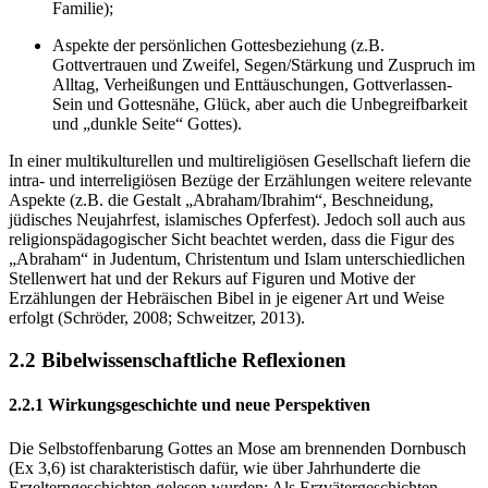
Familie);
Aspekte der persönlichen Gottesbeziehung (z.B.
Gottvertrauen und Zweifel, Segen/Stärkung und Zuspruch im
Alltag, Verheißungen und Enttäuschungen, Gottverlassen-
Sein und Gottesnähe, Glück, aber auch die Unbegreifbarkeit
und „dunkle Seite“ Gottes).
In einer multikulturellen und multireligiösen Gesellschaft liefern die
intra- und interreligiösen Bezüge der Erzählungen weitere relevante
Aspekte (z.B. die Gestalt „Abraham/Ibrahim“, Beschneidung,
jüdisches Neujahrfest, islamisches Opferfest). Jedoch soll auch aus
religionspädagogischer Sicht beachtet werden, dass die Figur des
„Abraham“ in Judentum, Christentum und Islam unterschiedlichen
Stellenwert hat und der Rekurs auf Figuren und Motive der
Erzählungen der Hebräischen Bibel in je eigener Art und Weise
erfolgt (Schröder, 2008; Schweitzer, 2013).
2.2 Bibelwissenschaftliche Reflexionen
2.2.1 Wirkungsgeschichte und neue Perspektiven
Die Selbstoffenbarung Gottes an Mose am brennenden Dornbusch
(Ex 3,6) ist charakteristisch dafür, wie über Jahrhunderte die
Erzelterngeschichten gelesen wurden: Als Erzvätergeschichten.