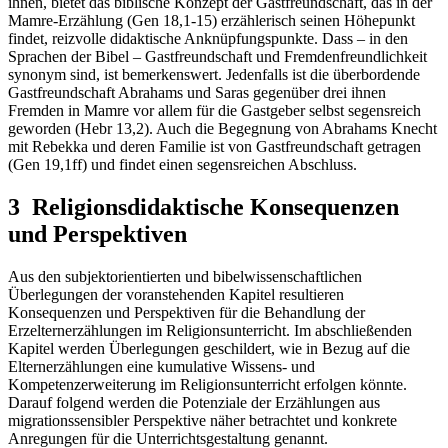
ihnen, bietet das biblische Konzept der Gastfreundschaft, das in der
Mamre-Erzählung (Gen 18,1-15) erzählerisch seinen Höhepunkt
findet, reizvolle didaktische Anknüpfungspunkte. Dass – in den
Sprachen der Bibel – Gastfreundschaft und Fremdenfreundlichkeit
synonym sind, ist bemerkenswert. Jedenfalls ist die überbordende
Gastfreundschaft Abrahams und Saras gegenüber drei ihnen
Fremden in Mamre vor allem für die Gastgeber selbst segensreich
geworden (Hebr 13,2). Auch die Begegnung von Abrahams Knecht
mit Rebekka und deren Familie ist von Gastfreundschaft getragen
(Gen 19,1ff) und findet einen segensreichen Abschluss.
3 Religionsdidaktische Konsequenzen
und Perspektiven
Aus den subjektorientierten und bibelwissenschaftlichen
Überlegungen der voranstehenden Kapitel resultieren
Konsequenzen und Perspektiven für die Behandlung der
Erzelternerzählungen im Religionsunterricht. Im abschließenden
Kapitel werden Überlegungen geschildert, wie in Bezug auf die
Elternerzählungen eine kumulative Wissens- und
Kompetenzerweiterung im Religionsunterricht erfolgen könnte.
Darauf folgend werden die Potenziale der Erzählungen aus
migrationssensibler Perspektive näher betrachtet und konkrete
Anregungen für die Unterrichtsgestaltung genannt.