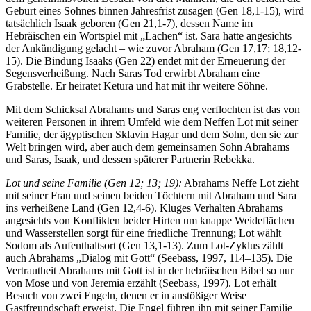
Geburt eines Sohnes binnen Jahresfrist zusagen (Gen 18,1-15), wird
tatsächlich Isaak geboren (Gen 21,1-7), dessen Name im
Hebräischen ein Wortspiel mit „Lachen“ ist. Sara hatte angesichts
der Ankündigung gelacht – wie zuvor Abraham (Gen 17,17; 18,12-
15). Die Bindung Isaaks (Gen 22) endet mit der Erneuerung der
Segensverheißung. Nach Saras Tod erwirbt Abraham eine
Grabstelle. Er heiratet Ketura und hat mit ihr weitere Söhne.
Mit dem Schicksal Abrahams und Saras eng verflochten ist das von
weiteren Personen in ihrem Umfeld wie dem Neffen Lot mit seiner
Familie, der ägyptischen Sklavin Hagar und dem Sohn, den sie zur
Welt bringen wird, aber auch dem gemeinsamen Sohn Abrahams
und Saras, Isaak, und dessen späterer Partnerin Rebekka.
Lot und seine Familie (Gen 12; 13; 19):
Abrahams Neffe Lot zieht
mit seiner Frau und seinen beiden Töchtern mit Abraham und Sara
ins verheißene Land (Gen 12,4-6). Kluges Verhalten Abrahams
angesichts von Konflikten beider Hirten um knappe Weideflächen
und Wasserstellen sorgt für eine friedliche Trennung; Lot wählt
Sodom als Aufenthaltsort (Gen 13,1-13). Zum Lot-Zyklus zählt
auch Abrahams „Dialog mit Gott“ (Seebass, 1997, 114–135). Die
Vertrautheit Abrahams mit Gott ist in der hebräischen Bibel so nur
von Mose und von Jeremia erzählt (Seebass, 1997). Lot erhält
Besuch von zwei Engeln, denen er in anstößiger Weise
Gastfreundschaft erweist. Die Engel führen ihn mit seiner Familie