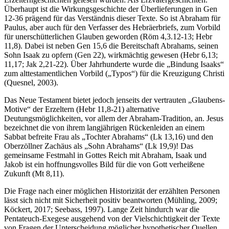
Überhaupt ist die Wirkungsgeschichte der Überlieferungen in Gen
12-36 prägend für das Verständnis dieser Texte. So ist Abraham für
Paulus, aber auch für den Verfasser des Hebräerbriefs, zum Vorbild
für unerschütterlichen Glauben geworden (Röm 4,3.12-13; Hebr
11,8). Dabei ist neben Gen 15,6 die Bereitschaft Abrahams, seinen
Sohn Isaak zu opfern (Gen 22), wirkmächtig gewesen (Hebr 6,13;
11,17; Jak 2,21-22). Über Jahrhunderte wurde die „Bindung Isaaks“
zum alttestamentlichen Vorbild („Typos“) für die Kreuzigung Christi
(Quesnel, 2003).
Das Neue Testament bietet jedoch jenseits der vertrauten „Glaubens-
Motive“ der Erzeltern (Hebr 11,8-21) alternative
Deutungsmöglichkeiten, vor allem der Abraham-Tradition, an. Jesus
bezeichnet die von ihrem langjährigen Rückenleiden an einem
Sabbat befreite Frau als „Tochter Abrahams“ (Lk 13,16) und den
Oberzöllner Zachäus als „Sohn Abrahams“ (Lk 19,9)! Das
gemeinsame Festmahl in Gottes Reich mit Abraham, Isaak und
Jakob ist ein hoffnungsvolles Bild für die von Gott verheißene
Zukunft (Mt 8,11).
Die Frage nach einer möglichen Historizität der erzählten Personen
lässt sich nicht mit Sicherheit positiv beantworten (Mühling, 2009;
Köckert, 2017; Seebass, 1997). Lange Zeit hindurch war die
Pentateuch-Exegese ausgehend von der Vielschichtigkeit der Texte
von Fragen der Unterscheidung möglicher hypothetischer Quellen,