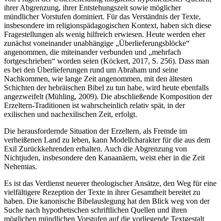
ihrer Abgrenzung, ihrer Entstehungszeit sowie möglicher
mündlicher Vorstufen dominiert. Für das Verständnis der Texte,
insbesondere im religionspädagogischen Kontext, haben sich diese
Fragestellungen als wenig hilfreich erwiesen. Heute werden eher
zunächst voneinander unabhängige „Überlieferungsblöcke“
angenommen, die miteinander verbunden und „mehrfach
fortgeschrieben“ worden seien (Köckert, 2017, S. 256). Dass man
es bei den Überlieferungen rund um Abraham und seine
Nachkommen, wie lange Zeit angenommen, mit den ältesten
Schichten der hebräischen Bibel zu tun habe, wird heute ebenfalls
angezweifelt (Mühling, 2009). Die abschließende Komposition der
Erzeltern-Traditionen ist wahrscheinlich relativ spät, in der
exilischen und nachexilischen Zeit, erfolgt.
Die herausfordernde Situation der Erzeltern, als Fremde im
verheißenen Land zu leben, kann Modellcharakter für die aus dem
Exil Zurückkehrenden erhalten. Auch die Abgrenzung von
Nichtjuden, insbesondere den Kanaanäern, weist eher in die Zeit
Nehemias.
Es ist das Verdienst neuerer theologischer Ansätze, den Weg für eine
vielfältigere Rezeption der Texte in ihrer Gesamtheit bereitet zu
haben. Die kanonische Bibelauslegung hat den Blick weg von der
Suche nach hypothetischen schriftlichen Quellen und ihren
möglichen mündlichen Vorstufen auf die vorliegende Textgestalt