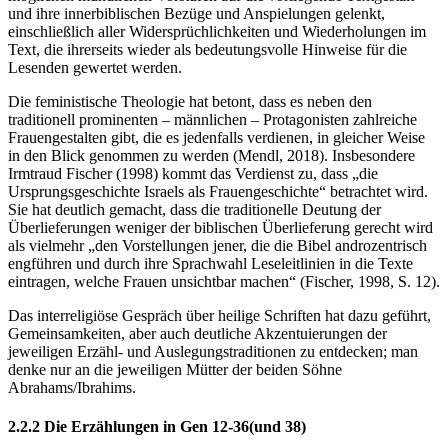
und ihre innerbiblischen Bezüge und Anspielungen gelenkt,
einschließlich aller Widersprüchlichkeiten und Wiederholungen im
Text, die ihrerseits wieder als bedeutungsvolle Hinweise für die
Lesenden gewertet werden.
Die feministische Theologie hat betont, dass es neben den
traditionell prominenten – männlichen – Protagonisten zahlreiche
Frauengestalten gibt, die es jedenfalls verdienen, in gleicher Weise
in den Blick genommen zu werden (Mendl, 2018). Insbesondere
Irmtraud Fischer (1998) kommt das Verdienst zu, dass „die
Ursprungsgeschichte Israels als Frauengeschichte“ betrachtet wird.
Sie hat deutlich gemacht, dass die traditionelle Deutung der
Überlieferungen weniger der biblischen Überlieferung gerecht wird
als vielmehr „den Vorstellungen jener, die die Bibel androzentrisch
engführen und durch ihre Sprachwahl Leseleitlinien in die Texte
eintragen, welche Frauen unsichtbar machen“ (Fischer, 1998, S. 12).
Das interreligiöse Gespräch über heilige Schriften hat dazu geführt,
Gemeinsamkeiten, aber auch deutliche Akzentuierungen der
jeweiligen Erzähl- und Auslegungstraditionen zu entdecken; man
denke nur an die jeweiligen Mütter der beiden Söhne
Abrahams/Ibrahims.
2.2.2 Die Erzählungen in Gen 12-36(und 38)