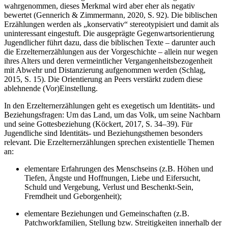
wahrgenommen, dieses Merkmal wird aber eher als negativ
bewertet (Gennerich & Zimmermann, 2020, S. 92). Die biblischen
Erzählungen werden als „konservativ“ stereotypisiert und damit als
uninteressant eingestuft. Die ausgeprägte Gegenwartsorientierung
Jugendlicher führt dazu, dass die biblischen Texte – darunter auch
die Erzelternerzählungen aus der Vorgeschichte – allein nur wegen
ihres Alters und deren vermeintlicher Vergangenheitsbezogenheit
mit Abwehr und Distanzierung aufgenommen werden (Schlag,
2015, S. 15). Die Orientierung an Peers verstärkt zudem diese
ablehnende (Vor)Einstellung.
In den Erzelternerzählungen geht es exegetisch um Identitäts- und
Beziehungsfragen: Um das Land, um das Volk, um seine Nachbarn
und seine Gottesbeziehung (Köckert, 2017, S. 34–39). Für
Jugendliche sind Identitäts- und Beziehungsthemen besonders
relevant. Die Erzelternerzählungen sprechen existentielle Themen
an:
elementare Erfahrungen des Menschseins (z.B. Höhen und
Tiefen, Ängste und Hoffnungen, Liebe und Eifersucht,
Schuld und Vergebung, Verlust und Beschenkt-Sein,
Fremdheit und Geborgenheit);
elementare Beziehungen und Gemeinschaften (z.B.
Patchworkfamilien, Stellung bzw. Streitigkeiten innerhalb der