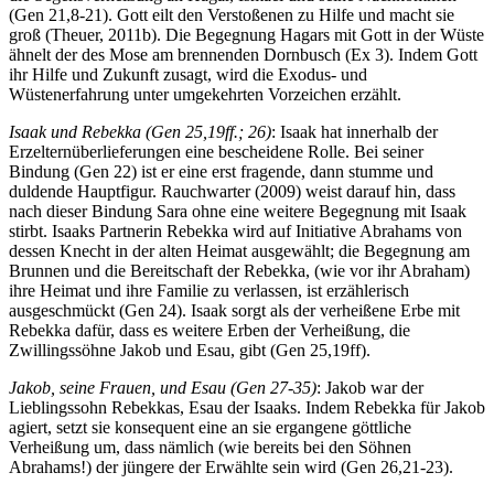
(Gen 21,8-21). Gott eilt den Verstoßenen zu Hilfe und macht sie
groß (Theuer, 2011b). Die Begegnung Hagars mit Gott in der Wüste
ähnelt der des Mose am brennenden Dornbusch (Ex 3). Indem Gott
ihr Hilfe und Zukunft zusagt, wird die Exodus- und
Wüstenerfahrung unter umgekehrten Vorzeichen erzählt.
Isaak und Rebekka (Gen 25,19ff.; 26)
: Isaak hat innerhalb der
Erzelternüberlieferungen eine bescheidene Rolle. Bei seiner
Bindung (Gen 22) ist er eine erst fragende, dann stumme und
duldende Hauptfigur. Rauchwarter (2009) weist darauf hin, dass
nach dieser Bindung Sara ohne eine weitere Begegnung mit Isaak
stirbt. Isaaks Partnerin Rebekka wird auf Initiative Abrahams von
dessen Knecht in der alten Heimat ausgewählt; die Begegnung am
Brunnen und die Bereitschaft der Rebekka, (wie vor ihr Abraham)
ihre Heimat und ihre Familie zu verlassen, ist erzählerisch
ausgeschmückt (Gen 24). Isaak sorgt als der verheißene Erbe mit
Rebekka dafür, dass es weitere Erben der Verheißung, die
Zwillingssöhne Jakob und Esau, gibt (Gen 25,19ff).
Jakob, seine Frauen, und Esau (Gen 27-35)
: Jakob war der
Lieblingssohn Rebekkas, Esau der Isaaks. Indem Rebekka für Jakob
agiert, setzt sie konsequent eine an sie ergangene göttliche
Verheißung um, dass nämlich (wie bereits bei den Söhnen
Abrahams!) der jüngere der Erwählte sein wird (Gen 26,21-23).