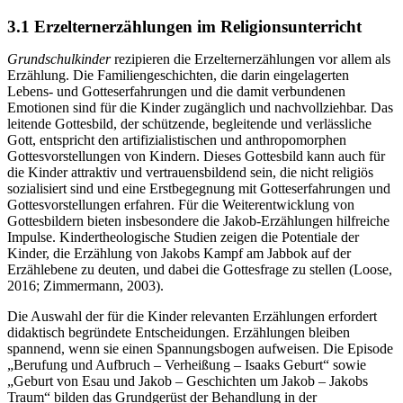
3.1 Erzelternerzählungen im Religionsunterricht
Grundschulkinder
rezipieren die Erzelternerzählungen vor allem als
Erzählung. Die Familiengeschichten, die darin eingelagerten
Lebens- und Gotteserfahrungen und die damit verbundenen
Emotionen sind für die Kinder zugänglich und nachvollziehbar. Das
leitende Gottesbild, der schützende, begleitende und verlässliche
Gott, entspricht den artifizialistischen und anthropomorphen
Gottesvorstellungen von Kindern. Dieses Gottesbild kann auch für
die Kinder attraktiv und vertrauensbildend sein, die nicht religiös
sozialisiert sind und eine Erstbegegnung mit Gotteserfahrungen und
Gottesvorstellungen erfahren. Für die Weiterentwicklung von
Gottesbildern bieten insbesondere die Jakob-Erzählungen hilfreiche
Impulse. Kindertheologische Studien zeigen die Potentiale der
Kinder, die Erzählung von Jakobs Kampf am Jabbok auf der
Erzählebene zu deuten, und dabei die Gottesfrage zu stellen (Loose,
2016; Zimmermann, 2003).
Die Auswahl der für die Kinder relevanten Erzählungen erfordert
didaktisch begründete Entscheidungen. Erzählungen bleiben
spannend, wenn sie einen Spannungsbogen aufweisen. Die Episode
„Berufung und Aufbruch – Verheißung – Isaaks Geburt“ sowie
„Geburt von Esau und Jakob – Geschichten um Jakob – Jakobs
Traum“ bilden das Grundgerüst der Behandlung in der