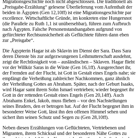
Migrationsgeschichte noch nicht abgeschlossen. Die traditionell als
„Preisgabe-Erzählung“ gelesene Überlieferung vom Aufenthalt der
beiden in Ägypten (Gen 12,10ff) ist eine Migrationsgeschichte par
excellence. Wirtschaftliche Gründe, im konkreten eine Hungersnot
(die Parallele zu Ruth 1,1 ist unübersehbar), führen zum Aufbruch
nach Ägypten. Falsche Personenstandsangaben aufgrund von
gefürchteter Rechtsunsicherheit als Geflüchtete führen dann eben
zur „Preisgabe“.
Die Ägypterin Hagar ist als Sklavin im Dienst der Sara. Dass Sara
deren Dienste bis zur aufgezwungenen Leihmutterschaft ausdehnt,
zeigt die Rechtlosigkeit von – ausländischen – Sklaven. Hagar flieht
vor der Willkür Saras in die Wüste (Gen 16,1ff). Ausgerechnet ihr,
der Fremden auf der Flucht, ist Gott in Gestalt eines Engels nahe; sie
empfängt die Verheißung zahlreicher Nachkommen, ganz ähnlich
der Verheißung Gottes an Abraham. Später, nach der Geburt Isaaks,
wird Hagar samt ihrem Sohn Ismael vertrieben; wieder begegnet ihr
Gott in der rettenden Gestalt eines Engels (Gen 20,14ff). Auch
Abrahams Enkel, Jakob, muss fliehen – vor den Nachstellungen
seines Bruders, den er betrogen hat. Auf der Flucht begegnet ihm in
besonderer Weise Gott, lässt ihn den offenen Himmel sehen und
sichert ihm seinen Schutz und Segen zu (Gen 28,10ff).
Neben diesen Erzählungen von Geflüchteten, Vertriebenen und
Migranten, ihrem Schicksal und der besonderen Nähe Gottes zu