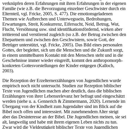
verknüpfen deren Erfahrungen mit ihren Erfahrungen in der eigenen
Familie (wie z.B. die Bevorzugung einzelner Geschwister durch ein
Elternteil, vgl. Fricke, 2005, S. 477). Die emotionsgeladenen
Themen wie Aufbrechen und Unterwegssein, Bedrohungen,
Erwartungen, Streit, Konkurrenz, Eifersucht, Neid, Betrug, Wut,
Flucht, Versöhnung usw. sind identifikationsfördernd, wirken aber
irritierend und verstörend zugleich (so z.B. der Betrug zwischen den
Ehepartnern und zwischen den Geschwistern, sowie Gott, der
Betrüger unterstützt, vgl. Fricke, 2005). Das Bild eines personalen
Gottes, der begleitet, sich um die Menschen und die Zukunft sorgt,
in einem unmittelbaren Kontakt mit den Menschen steht und in die
Geschehnisse immer wieder eingreift, kommt den anthropomorph-
konkreten Gottesvorstellungen der Kinder entgegen (Kalloch,
2003).
Die Rezeption der Erzelternerzählungen von Jugendlichen wurde
empirisch noch nicht untersucht. Studien zur Rezeption biblischer
Texte von Jugendlichen machen aber deutlich, dass die biblischen
Erzählungen von ihrer Lebensrelevanz her befragt und eingeschätzt
werden (siehe u. a. Gennerich & Zimmermann, 2020). Lernende im
Übergang von der Kindheit zum Jugendalter sind im Blick auf die
Bibel noch offen und interessiert. Mit zunehmendem Alter steigt
aber das Desinteresse an der Bibel. Die Jugendlichen meinen, sie sei
alt, langweilig und habe mit ihrem eigenen Leben nichts zu tun.
Zwar wird die Vieldeutigkeit biblischer Texte von Jugendlichen