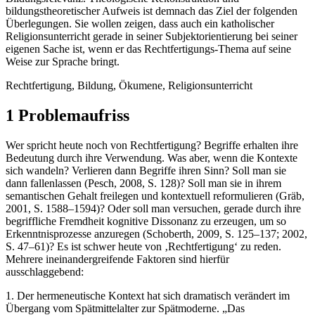
bildungstheoretischer Aufweis ist demnach das Ziel der folgenden
Überlegungen. Sie wollen zeigen, dass auch ein katholischer
Religionsunterricht gerade in seiner Subjektorientierung bei seiner
eigenen Sache ist, wenn er das Rechtfertigungs-Thema auf seine
Weise zur Sprache bringt.
Rechtfertigung, Bildung, Ökumene, Religionsunterricht
1 Problemaufriss
Wer spricht heute noch von Rechtfertigung? Begriffe erhalten ihre
Bedeutung durch ihre Verwendung. Was aber, wenn die Kontexte
sich wandeln? Verlieren dann Begriffe ihren Sinn? Soll man sie
dann fallenlassen (Pesch, 2008, S. 128)? Soll man sie in ihrem
semantischen Gehalt freilegen und kontextuell reformulieren (Gräb,
2001, S. 1588–1594)? Oder soll man versuchen, gerade durch ihre
begriffliche Fremdheit kognitive Dissonanz zu erzeugen, um so
Erkenntnisprozesse anzuregen (Schoberth, 2009, S. 125–137; 2002,
S. 47–61)? Es ist schwer heute von ‚Rechtfertigung‘ zu reden.
Mehrere ineinandergreifende Faktoren sind hierfür
ausschlaggebend:
1. Der hermeneutische Kontext hat sich dramatisch verändert im
Übergang vom Spätmittelalter zur Spätmoderne. „Das