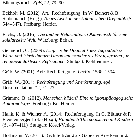
Bildungsarbeit.
RpB, 52
, 79–90.
Eckholt, M. (2012). Art.: Rechtfertigung. In W. Beinert & B.
Stubenrauch (Hrsg.),
Neues Lexikon der katholischen Dogmatik
(S.
544–547). Freiburg: Herder.
Fuchs, O. (2016).
Die andere Reformation. Ökumenisch für eine
solidarische Welt
. Würzburg: Echter.
Gennerich, C
.
(2009).
Empirische Dogmatik des Jugendalters
.
Werte und Einstellungen Heranwachsender als Bezugsgrößen für
religionsdidaktische Reflexionen
. Stuttgart: Kohlhammer.
Gräb, W. (2001). Art.: Rechtfertigung.
LexRp
, 1588–1594.
Gräb, W.,(2014).
Rechtfertigung und Anerkennung.
epd-
Dokumentation,
14
, 21–27.
Grümme, B. (2012
).
Menschen bilden? Eine religionspädagogische
Anthropologie
. Freiburg i.Br
.: Herder.
Hank, K. & Wiemer, A. (2014). Rechtfertigung. In G. Büttner & P.
Freudenberger-Lötz (Hrsg.),
Handbuch Theologisieren mit Kindern
(S. 407–411). Stuttgart: Kösel-Verlag.
Hoffmann, V. (2011). Rechtfertigung als Gabe der Anerkennung.