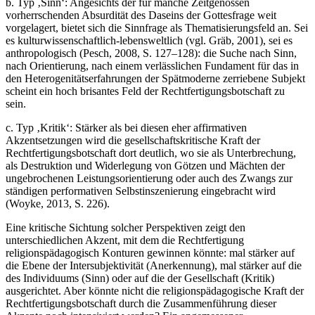
b. Typ ‚Sinn‘: Angesichts der für manche Zeitgenossen
vorherrschenden Absurdität des Daseins der Gottesfrage weit
vorgelagert, bietet sich die Sinnfrage als Thematisierungsfeld an. Sei
es kulturwissenschaftlich-lebensweltlich (vgl. Gräb, 2001), sei es
anthropologisch (Pesch, 2008, S. 127–128): die Suche nach Sinn,
nach Orientierung, nach einem verlässlichen Fundament für das in
den Heterogenitätserfahrungen der Spätmoderne zerriebene Subjekt
scheint ein hoch brisantes Feld der Rechtfertigungsbotschaft zu
sein.
c. Typ ‚Kritik‘: Stärker als bei diesen eher affirmativen
Akzentsetzungen wird die gesellschaftskritische Kraft der
Rechtfertigungsbotschaft dort deutlich, wo sie als Unterbrechung,
als Destruktion und Widerlegung von Götzen und Mächten der
ungebrochenen Leistungsorientierung oder auch des Zwangs zur
ständigen performativen Selbstinszenierung eingebracht wird
(Woyke, 2013, S. 226).
Eine kritische Sichtung solcher Perspektiven zeigt den
unterschiedlichen Akzent, mit dem die Rechtfertigung
religionspädagogisch Konturen gewinnen könnte: mal stärker auf
die Ebene der Intersubjektivität (Anerkennung), mal stärker auf die
des Individuums (Sinn) oder auf die der Gesellschaft (Kritik)
ausgerichtet. Aber könnte nicht die religionspädagogische Kraft der
Rechtfertigungsbotschaft durch die Zusammenführung dieser