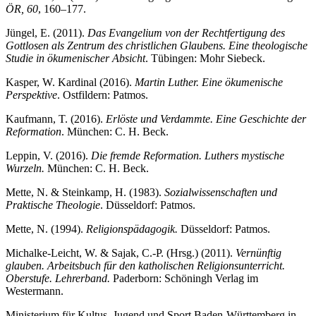
ÖR, 60
, 160–177.
Jüngel, E. (2011).
Das Evangelium von der Rechtfertigung des
Gottlosen als Zentrum des christlichen Glaubens.
Eine theologische
Studie in ökumenischer Absicht
. Tübingen: Mohr Siebeck.
Kasper, W. Kardinal (2016).
Martin Luther. Eine ökumenische
Perspektive
. Ostfildern: Patmos.
Kaufmann, T. (2016).
Erlöste und Verdammte. Eine Geschichte der
Reformation
. München: C. H. Beck.
Leppin, V. (2016).
Die fremde Reformation. Luthers mystische
Wurzeln.
München: C. H. Beck.
Mette, N. & Steinkamp, H. (1983).
Sozialwissenschaften und
Praktische Theologie
. Düsseldorf: Patmos.
Mette, N. (1994).
Religionspädagogik.
Düsseldorf: Patmos.
Michalke-Leicht, W. & Sajak, C.-P. (Hrsg.) (2011).
Vernünftig
glauben. Arbeitsbuch für den katholischen Religionsunterricht.
Oberstufe. Lehrerband.
Paderborn: Schöningh Verlag im
Westermann.
Ministerium für Kultus, Jugend und Sport Baden-Württemberg in