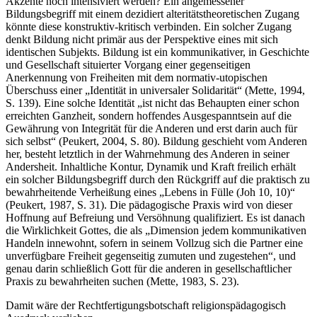
Akzente noch intensiviert werden? Ein angemessener
Bildungsbegriff mit einem dezidiert alteritätstheoretischen Zugang
könnte diese konstruktiv-kritisch verbinden. Ein solcher Zugang
denkt Bildung nicht primär aus der Perspektive eines mit sich
identischen Subjekts. Bildung ist ein kommunikativer, in Geschichte
und Gesellschaft situierter Vorgang einer gegenseitigen
Anerkennung von Freiheiten mit dem normativ-utopischen
Überschuss einer „Identität in universaler Solidarität“ (Mette, 1994,
S. 139). Eine solche Identität „ist nicht das Behaupten einer schon
erreichten Ganzheit, sondern hoffendes Ausgespanntsein auf die
Gewährung von Integrität für die Anderen und erst darin auch für
sich selbst“ (Peukert, 2004, S. 80). Bildung geschieht vom Anderen
her, besteht letztlich in der Wahrnehmung des Anderen in seiner
Andersheit. Inhaltliche Kontur, Dynamik und Kraft freilich erhält
ein solcher Bildungsbegriff durch den Rückgriff auf die praktisch zu
bewahrheitende Verheißung eines „Lebens in Fülle (Joh 10, 10)“
(Peukert, 1987, S. 31). Die pädagogische Praxis wird von dieser
Hoffnung auf Befreiung und Versöhnung qualifiziert. Es ist danach
die Wirklichkeit Gottes, die als „Dimension jedem kommunikativen
Handeln innewohnt, sofern in seinem Vollzug sich die Partner eine
unverfügbare Freiheit gegenseitig zumuten und zugestehen“, und
genau darin schließlich Gott für die anderen in gesellschaftlicher
Praxis zu bewahrheiten suchen (Mette, 1983, S. 23).
Damit wäre der Rechtfertigungsbotschaft religionspädagogisch