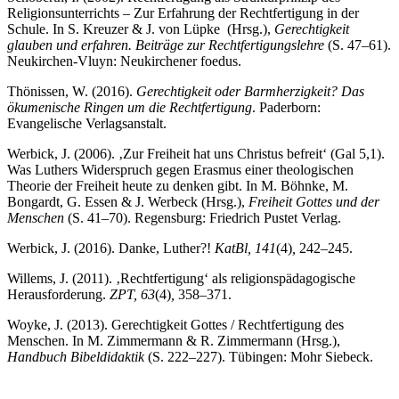
Religionsunterrichts – Zur Erfahrung der Rechtfertigung in der
Schule. In S. Kreuzer & J. von Lüpke (Hrsg.),
Gerechtigkeit
glauben und erfahren. Beiträge zur Rechtfertigungslehre
(S. 47–61).
Neukirchen-Vluyn: Neukirchener foedus.
Thönissen, W. (2016).
Gerechtigkeit oder Barmherzigkeit? Das
ökumenische Ringen um die Rechtfertigung
. Paderborn:
Evangelische Verlagsanstalt.
Werbick, J. (2006). ‚Zur Freiheit hat uns Christus befreit‘ (Gal 5,1).
Was Luthers Widerspruch gegen Erasmus einer theologischen
Theorie der Freiheit heute zu denken gibt. In M. Böhnke, M.
Bongardt, G. Essen & J. Werbeck (Hrsg.),
Freiheit Gottes und der
Menschen
(S. 41–70). Regensburg: Friedrich Pustet Verlag.
Werbick, J. (2016). Danke, Luther?!
KatBl, 141
(4)
,
242–245.
Willems, J. (2011). ‚Rechtfertigung‘ als religionspädagogische
Herausforderung.
ZPT, 63
(4)
,
358–371.
Woyke, J. (2013). Gerechtigkeit Gottes / Rechtfertigung des
Menschen. In M. Zimmermann & R. Zimmermann (Hrsg.),
Handbuch Bibeldidaktik
(S. 222–227). Tübingen: Mohr Siebeck.