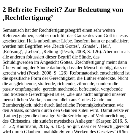
2 Befreite Freiheit? Zur Bedeutung von
‚Rechtfertigung’
Semantisch hat der Rechtfertigungsbegriff einen sehr weiten
Referenzrahmen, steht er doch für das Ganze des von Gott in Jesus
geschenkten Heils unbedingter Liebe. Insofern kann er parallelisiert
werden mit Begriffen wie ‚Reich Gottes’, ‚Gnade’, ‚Heil’,
‚Erlösung’, ‚Leben’, ‚Rettung’ (Pesch, 2008, S. 126). Aber mehr als
alle anderen fokussiert dieser Begriff die Sünde, das
Schuldigwerden im Angesicht Gottes. ‚Rechtfertigung’ meint dann
Überwindung der Sünde dadurch, dass der Mensch richtig, dass er
gerecht wird (Pesch, 2008, S. 126). Reformatorisch entscheidend ist
die spezifische Form der Gerechtigkeit, die Luther entdeckte. Nicht
die ausgleichende, strafende, richtende, zürnende, sondern die
passiv empfangende, gerecht machende, befreiende, vergebende
und tröstende Gerechtigkeit ist es, „die uns nicht aufgrund unserer
menschlichen Werke, sondern allein aus Gottes Gnade und
Barmherzigkeit, nicht durch äußerliche Frömmigkeitsformen wie
den Ablass, sondern durch den Glauben zuteil wird. Damit setzte er
[Luther] gegen die damalige Veräußerlichung auf Verinnerlichung
des Christseins, ein zutiefst mystisches Anliegen“ (Kasper, 2016, S.
21
22; Kaufmann, 2016, S. 103). So gilt, dass der Mensch „gerecht
–
wird durch Glauben, unabhängig von Werken des Gesetzes“ (Röm