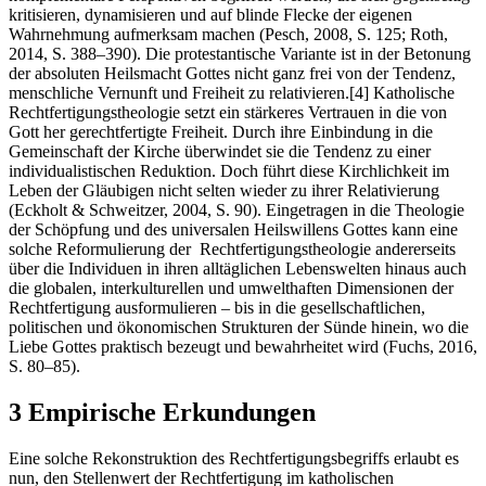
kritisieren, dynamisieren und auf blinde Flecke der eigenen
Wahrnehmung aufmerksam machen (Pesch, 2008, S. 125; Roth,
2014, S. 388–390). Die protestantische Variante ist in der Betonung
der absoluten Heilsmacht Gottes nicht ganz frei von der Tendenz,
menschliche Vernunft und Freiheit zu relativieren.
[4]
Katholische
Rechtfertigungstheologie setzt ein stärkeres Vertrauen in die von
Gott her gerechtfertigte Freiheit. Durch ihre Einbindung in die
Gemeinschaft der Kirche überwindet sie die Tendenz zu einer
individualistischen Reduktion. Doch führt diese Kirchlichkeit im
Leben der Gläubigen nicht selten wieder zu ihrer Relativierung
(Eckholt & Schweitzer, 2004, S. 90). Eingetragen in die Theologie
der Schöpfung und des universalen Heilswillens Gottes kann eine
solche Reformulierung der Rechtfertigungstheologie andererseits
über die Individuen in ihren alltäglichen Lebenswelten hinaus auch
die globalen, interkulturellen und umwelthaften Dimensionen der
Rechtfertigung ausformulieren – bis in die gesellschaftlichen,
politischen und ökonomischen Strukturen der Sünde hinein, wo die
Liebe Gottes praktisch bezeugt und bewahrheitet wird (Fuchs, 2016,
S. 80–85).
3 Empirische Erkundungen
Eine solche Rekonstruktion des Rechtfertigungsbegriffs erlaubt es
nun, den Stellenwert der Rechtfertigung im katholischen