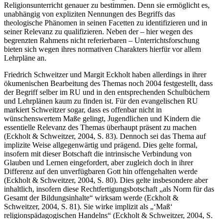
Religionsunterricht genauer zu bestimmen. Denn sie ermöglicht es,
unabhängig von expliziten Nennungen des Begriffs das
theologische Phänomen in seinen Facetten zu identifizieren und in
seiner Relevanz zu qualifizieren. Neben der – hier wegen des
begrenzten Rahmens nicht referierbaren – Unterrichtsforschung
bieten sich wegen ihres normativen Charakters hierfür vor allem
Lehrpläne an.
Friedrich Schweitzer und Margit Eckholt haben allerdings in ihrer
ökumenischen Bearbeitung des Themas noch 2004 festgestellt, dass
der Begriff selber im RU und in den entsprechenden Schulbüchern
und Lehrplänen kaum zu finden ist. Für den evangelischen RU
markiert Schweitzer sogar, dass es offenbar nicht in
wünschenswertem Maße gelingt, Jugendlichen und Kindern die
essentielle Relevanz des Themas überhaupt präsent zu machen
(Eckholt & Schweitzer, 2004, S. 83). Dennoch sei das Thema auf
implizite Weise allgegenwärtig und prägend. Dies gelte formal,
insofern mit dieser Botschaft die intrinsische Verbindung von
Glauben und Lernen eingefordert, aber zugleich doch in ihrer
Differenz auf den unverfügbaren Gott hin offengehalten werde
(Eckholt & Schweitzer, 2004, S. 80). Dies gelte insbesondere aber
inhaltlich, insofern diese Rechtfertigungsbotschaft „als Norm für das
Gesamt der Bildungsinhalte“ wirksam werde (Eckholt &
Schweitzer, 2004, S. 81). Sie wirke implizit als „‘Maß‘
religionspädagogischen Handelns“ (Eckholt & Schweitzer, 2004, S.