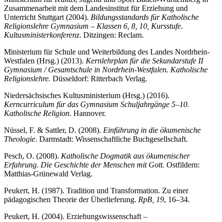
Zusammenarbeit mit dem Landesinstitut für Erziehung und
Unterricht Stuttgart (2004).
Bildungsstandards für Katholische
Religionslehre Gymnasium – Klassen 6, 8, 10, Kursstufe
.
Kultusministerkonferenz
.
Ditzingen: Reclam.
Ministerium für Schule und Weiterbildung des Landes Nordrhein-
Westfalen (Hrsg.) (2013).
Kernlehrplan für die Sekundarstufe II
Gymnasium / Gesamtschule in Nordrhein-Westfalen. Katholische
Religionslehre.
Düsseldorf: Ritterbach Verlag.
Niedersächsisches Kultusministerium (Hrsg.) (2016).
Kerncurriculum für das Gymnasium Schuljahrgänge 5–10.
Katholische Religion.
Hannover.
Nüssel, F. & Sattler, D. (2008).
Einführung in die ökumenische
Theologie
. Darmstadt: Wissenschaftliche Buchgesellschaft.
Pesch, O. (2008).
Katholische Dogmatik aus ökumenischer
Erfahrung
.
Die Geschichte der Menschen mit Gott.
Ostfildern:
Matthias-Grünewald Verlag.
Peukert, H. (1987). Tradition und Transformation. Zu einer
pädagogischen Theorie der Überlieferung.
RpB, 19
, 16–34.
Peukert, H. (2004). Erziehungswissenschaft –