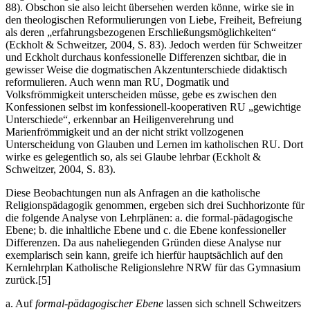
88). Obschon sie also leicht übersehen werden könne, wirke sie in
den theologischen Reformulierungen von Liebe, Freiheit, Befreiung
als deren „erfahrungsbezogenen Erschließungsmöglichkeiten“
(Eckholt & Schweitzer, 2004, S. 83). Jedoch werden für Schweitzer
und Eckholt durchaus konfessionelle Differenzen sichtbar, die in
gewisser Weise die dogmatischen Akzentunterschiede didaktisch
reformulieren. Auch wenn man RU, Dogmatik und
Volksfrömmigkeit unterscheiden müsse, gebe es zwischen den
Konfessionen selbst im konfessionell-kooperativen RU „gewichtige
Unterschiede“, erkennbar an Heiligenverehrung und
Marienfrömmigkeit und an der nicht strikt vollzogenen
Unterscheidung von Glauben und Lernen im katholischen RU. Dort
wirke es gelegentlich so, als sei Glaube lehrbar (Eckholt &
Schweitzer, 2004, S. 83).
Diese Beobachtungen nun als Anfragen an die katholische
Religionspädagogik genommen, ergeben sich drei Suchhorizonte für
die folgende Analyse von Lehr­plänen: a. die formal-pädagogische
Ebene; b. die inhaltliche Ebene und c. die Ebene konfessioneller
Differenzen. Da aus naheliegenden Gründen diese Analyse nur
exemplarisch sein kann, greife ich hierfür hauptsächlich auf den
Kernlehrplan Katholische Religionslehre NRW für das Gymnasium
zurück.
[5]
a. Auf
formal-pädagogischer Ebene
lassen sich schnell Schweitzers