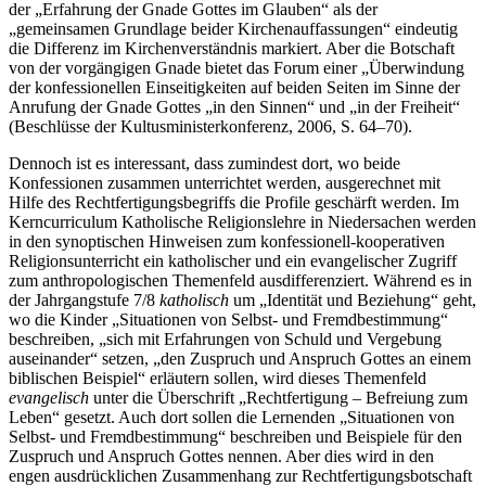
der „Erfahrung der Gnade Gottes im Glauben“ als der
„gemeinsamen Grundlage beider Kirchenauffassungen“ eindeutig
die Differenz im Kirchenverständnis markiert. Aber die Botschaft
von der vorgängigen Gnade bietet das Forum einer „Überwindung
der konfessionellen Einseitigkeiten auf beiden Seiten im Sinne der
Anrufung der Gnade Gottes „in den Sinnen“ und „in der Freiheit“
(Beschlüsse der Kultusministerkonferenz, 2006, S. 64–70).
Dennoch ist es interessant, dass zumindest dort, wo beide
Konfessionen zusammen unterrichtet werden, ausgerechnet mit
Hilfe des Rechtfertigungsbegriffs die Profile geschärft werden. Im
Kerncurriculum Katholische Religionslehre in Niedersachen werden
in den synoptischen Hinweisen zum konfessionell-kooperativen
Religionsunterricht ein katholischer und ein evangelischer Zugriff
zum anthropologischen Themenfeld ausdifferenziert. Während es in
der Jahrgangstufe 7/8
katholisch
um „Identität und Beziehung“ geht,
wo die Kinder „Situationen von Selbst- und Fremdbestimmung“
beschreiben, „sich mit Erfahrungen von Schuld und Vergebung
auseinander“ setzen, „den Zuspruch und Anspruch Gottes an einem
biblischen Beispiel“ erläutern sollen, wird dieses Themenfeld
evangelisch
unter die Überschrift „Rechtfertigung – Befreiung zum
Leben“ gesetzt. Auch dort sollen die Lernenden „Situationen von
Selbst- und Fremdbestimmung“ beschreiben und Beispiele für den
Zuspruch und Anspruch Gottes nennen. Aber dies wird in den
engen ausdrücklichen Zusammenhang zur Rechtfertigungsbotschaft