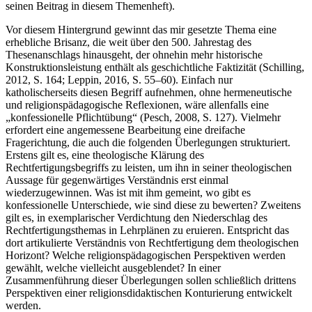
seinen Beitrag in diesem Themenheft).
Vor diesem Hintergrund gewinnt das mir gesetzte Thema eine
erhebliche Brisanz, die weit über den 500. Jahrestag des
Thesenanschlags hinausgeht, der ohnehin mehr historische
Konstruktionsleistung enthält als geschichtliche Faktizität (Schilling,
2012, S. 164; Leppin, 2016, S. 55–60). Einfach nur
katholischerseits diesen Begriff aufnehmen, ohne hermeneutische
und religionspädagogische Reflexionen, wäre allenfalls eine
„konfessionelle Pflichtübung“ (Pesch, 2008, S. 127). Vielmehr
erfordert eine angemessene Bearbeitung eine dreifache
Fragerichtung, die auch die folgenden Überlegungen strukturiert.
Erstens gilt es, eine theologische Klärung des
Rechtfertigungsbegriffs zu leisten, um ihn in seiner theologischen
Aussage für gegenwärtiges Verständnis erst einmal
wiederzugewinnen. Was ist mit ihm gemeint, wo gibt es
konfessionelle Unterschiede, wie sind diese zu bewerten? Zweitens
gilt es, in exemplarischer Verdichtung den Niederschlag des
Rechtfertigungsthemas in Lehrplänen zu eruieren. Entspricht das
dort artikulierte Verständnis von Rechtfertigung dem theologischen
Horizont? Welche religionspädagogischen Perspektiven werden
gewählt, welche vielleicht ausgeblendet? In einer
Zusammenführung dieser Überlegungen sollen schließlich drittens
Perspektiven einer religionsdidaktischen Konturierung entwickelt
werden.