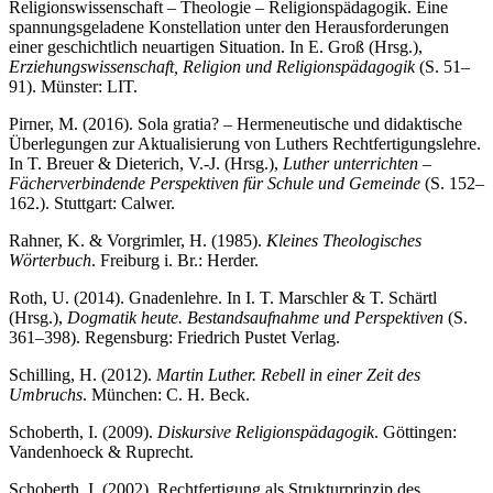
Religionswissenschaft – Theologie – Religionspädagogik. Eine
spannungsgeladene Konstellation unter den Herausforderungen
einer geschichtlich neuartigen Situation. In E. Groß (Hrsg.),
Erziehungswissenschaft, Religion und Religionspädagogik
(S. 51–
91). Münster: LIT.
Pirner, M. (2016). Sola gratia? – Hermeneutische und didaktische
Überlegungen zur Aktualisierung von Luthers Rechtfertigungslehre.
In T. Breuer & Dieterich, V.-J. (Hrsg.),
Luther unterrichten –
Fächerverbindende Perspektiven für Schule und Gemeinde
(S. 152–
162.). Stuttgart: Calwer.
Rahner, K. & Vorgrimler, H. (1985).
Kleines Theologisches
Wörterbuch
. Freiburg i. Br.: Herder.
Roth, U. (2014). Gnadenlehre. In I. T. Marschler & T. Schärtl
(Hrsg.),
Dogmatik heute. Bestandsaufnahme und Perspektiven
(S.
361–398). Regensburg: Friedrich Pustet Verlag.
Schilling, H. (2012).
Martin Luther. Rebell in einer Zeit des
Umbruchs
. München: C. H. Beck.
Schoberth, I. (2009).
Diskursive Religionspädagogik
. Göttingen:
Vandenhoeck & Ruprecht.
Schoberth, I. (2002). Rechtfertigung als Strukturprinzip des