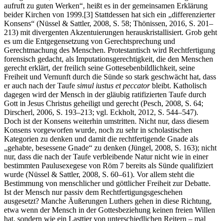
aufruft zu guten Werken“, heißt es in der gemeinsamen Erklärung
beider Kirchen von 1999.
[3]
Stattdessen hat sich ein „differenzierter
Konsens“ (Nüssel & Sattler, 2008, S. 58; Thönissen, 2016, S. 201–
213) mit divergenten Akzentuierungen heraus­kristallisiert. Grob geht
es um die Entgegensetzung von Gerechtsprechung und
Gerechtmachung des Menschen. Protestantisch wird Rechtfertigung
foren­sisch gedacht, als Imputationsgerechtigkeit, die den Menschen
gerecht erklärt, der freilich seine Gottesebenbildlichkeit, seine
Freiheit und Vernunft durch die Sünde so stark geschwächt hat, dass
er auch nach der Taufe
simul iustus et peccator
bleibt. Katholisch
dagegen wird der Mensch in der gläubig ratifizierten Taufe durch
Gott in Jesus Christus geheiligt und gerecht (Pesch, 2008, S. 64;
Dirscherl, 2006, S. 193–213; vgl. Eckholt, 2012, S. 544–547).
Doch ist der Konsens weiterhin umstritten. Nicht nur, dass diesem
Konsens vorgeworfen wurde, noch zu sehr in scholastischen
Kategorien zu denken und damit die rechtfertigende Gnade als
„gehabte, besessene Gnade“ zu denken (Jüngel, 2008, S. 163); nicht
nur, dass die nach der Taufe verbleibende Natur nicht wie in einer
bestimmten Paulusexegese von Röm 7 bereits als Sünde qualifiziert
wurde (Nüssel & Sattler, 2008, S. 60–61). Vor allem steht die
Bestimmung von menschlicher und göttlicher Freiheit zur De­batte.
Ist der Mensch nur passiv dem Rechtfertigungsgeschehen
ausgesetzt? Manche Äußerungen Luthers gehen in diese Richtung,
etwa wenn der Mensch in der Gottesbeziehung keinen freien Willen
hat, sondern wie ein Lasttier von unter­schiedlichen Reitern – mal