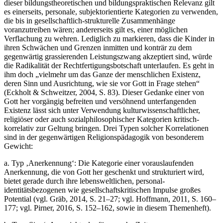
dieser bildungstheoretischen und bildungspraktischen Relevanz gilt
es einerseits, personale, subjektorientierte Kategorien zu verwenden,
die bis in gesellschaftlich-strukturelle Zusammenhänge
voranzutreiben wären; andererseits gilt es, einer möglichen
Verflachung zu wehren. Lediglich zu markieren, dass die Kinder in
ihren Schwächen und Grenzen inmitten und konträr zu dem
gegenwärtig grassierenden Leistungszwang akzeptiert sind, würde
die Radikalität der Rechtfertigungsbotschaft unterlaufen. Es geht in
ihm doch „vielmehr um das Ganze der menschlichen Existenz,
deren Sinn und Ausrichtung, wie sie vor Gott in Frage stehen“
(Eckholt & Schweitzer, 2004, S. 83). Dieser Gedanke einer von
Gott her vorgängig befreiten und versöhnend unterfangenden
Existenz lässt sich unter Verwendung kulturwissenschaftlicher,
religiöser oder auch sozialphilosophischer Kategorien kritisch-
korrelativ zur Geltung bringen. Drei Typen solcher Korrelationen
sind in der gegenwärtigen Religionspädagogik von besonderem
Gewicht:
a. Typ ‚Anerkennung‘: Die Kategorie einer vorauslaufenden
Anerkennung, die von Gott her geschenkt und strukturiert wird,
bietet gerade durch ihre lebensweltlichen, personal-
identitätsbezogenen wie gesellschaftskritischen Impulse großes
Potential (vgl. Gräb, 2014, S. 21–27; vgl. Hoffmann, 2011, S. 160–
177; vgl. Pirner, 2016, S. 152–162, sowie in diesem Themenheft).