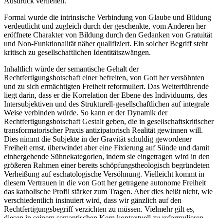
Ausdruck verliehen.
Formal wurde die intrinsische Verbindung von Glaube und Bildung
verdeutlicht und zugleich durch der geschenkte, vom Anderen her
eröffnete Charakter von Bildung durch den Gedanken von Gratuität
und Non-Funktionalität näher qualifiziert. Ein solcher Begriff steht
kritisch zu gesellschaftlichen Identitätszwängen.
Inhaltlich würde der semantische Gehalt der
Rechtfertigungsbotschaft einer befreiten, von Gott her versöhnten
und zu sich ermächtigten Freiheit reformuliert. Das Weiterführende
liegt darin, dass er die Korrelation der Ebene des Individuums, des
Intersubjektiven und des Strukturell-gesellschaftlichen auf integrale
Weise verbinden würde. So kann er der Dynamik der
Rechtfertigungsbotschaft Gestalt geben, die in gesellschaftskritischer
transformatorischer Praxis antizipatorisch Realität gewinnen will.
Dies nimmt die Subjekte in der Gravität schuldig gewordener
Freiheit ernst, überwindet aber eine Fixierung auf Sünde und damit
einhergehende Sühnekategorien, indem sie eingetragen wird in den
größeren Rahmen einer bereits schöpfungstheologisch begründeten
Verheißung auf eschatologische Versöhnung. Vielleicht kommt in
diesem Vertrauen in die von Gott her getragene autonome Freiheit
das katholische Profil stärker zum Tragen. Aber dies heißt nicht, wie
verschiedentlich insinuiert wird, dass wir gänzlich auf den
Rechtfertigungsbegriff verzichten zu müssen. Vielmehr gilt es,
diesen in seinem semantischen Kern kontextuell zu reformulieren