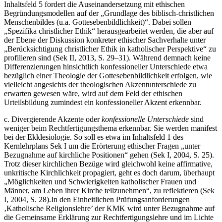
Inhaltsfeld 5 fordert die Auseinandersetzung mit ethischen
Begründungsmodellen auf der „Grundlage des biblisch-christlichen
Menschenbildes (u.a. Gottesebenbildlichkeit)“. Dabei sollen
„Spezifika christlicher Ethik“ herausgearbeitet werden, die aber auf
der Ebene der Diskussion konkreter ethischer Sachverhalte unter
„Berücksichtigung christlicher Ethik in katholischer Perspektive“ zu
profilieren sind (Sek II, 2013, S. 29–31). Während demnach keine
Differenzierungen hinsichtlich konfessioneller Unterschiede etwa
bezüglich einer Theologie der Gottesebenbildlichkeit erfolgen, wie
vielleicht angesichts der theologischen Akzentunterschiede zu
erwarten gewesen wäre, wird auf dem Feld der ethischen
Urteilsbildung zumindest ein konfessioneller Akzent erkennbar.
c. Divergierende Akzente oder
konfessionelle Unterschiede
sind
weniger beim Rechtfertigungsthema erkennbar. Sie werden manifest
bei der Ekklesiologie. So soll es etwa im Inhaltsfeld 1 des
Kernlehrplans Sek I um die Erörterung ethischer Fragen „unter
Bezugnahme auf kirchliche Positionen“ gehen (Sek I, 2004, S. 25).
Trotz dieser kirchlichen Bezüge wird gleichwohl keine affirmative,
unkritische Kirchlichkeit propagiert, geht es doch darum, überhaupt
„Möglichkeiten und Schwierigkeiten katholischer Frauen und
Männer, am Leben ihrer Kirche teilzunehmen“, zu reflektieren (Sek
I, 2004, S. 28).
In den Einheitlichen Prüfungsanforderungen
‚Katholische Religionslehre’ der KMK wird unter Bezugnahme auf
die Gemeinsame Erklärung zur Rechtfertigungslehre und im Lichte