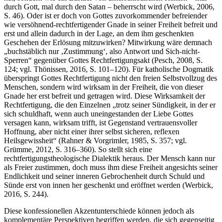
durch Gott, mal durch den Satan – beherrscht wird (Werbick, 2006,
S. 46). Oder ist er doch von Gottes zuvorkommender befreiender
wie versöhnend-rechtfertigender Gnade in seiner Freiheit befreit und
erst und allein dadurch in der Lage, an dem ihm geschenkten
Geschehen der Erlösung mit­zuwirken? Mitwirkung wäre demnach
„buchstäblich nur ‚Zustimmung‘, also Antwort und Sich-nicht-
Sperren“ gegenüber Gottes Rechtfertigungsakt (Pesch, 2008, S.
124; vgl. Thönissen, 2016, S. 101–120). Für katholische Dogmatik
überspringt Gottes Rechtfertigung nicht den freien Selbstvollzug des
Menschen, sondern wird wirksam in der Freiheit, die von dieser
Gnade her erst befreit und getragen wird. Diese Wirksamkeit der
Rechtfertigung, die den Einzelnen „trotz seiner Sündigkeit, in der er
sich schuldhaft, wenn auch uneingestanden der Liebe Gottes
versagen kann, wirksam trifft, ist Gegenstand vertrauensvoller
Hoffnung, aber nicht einer ihrer selbst sicheren, reflexen
Heilsgewissheit“ (Rahner & Vorgrimler, 1985, S. 357; vgl.
Grümme, 2012, S. 316–360). So stellt sich eine
rechtfertigungstheologische Dialektik heraus. Der Mensch kann nur
als Freier zustimmen, doch muss ihm diese Freiheit angesichts seiner
Endlichkeit und seiner inneren Gebrochenheit durch Schuld und
Sünde erst von innen her geschenkt und eröffnet werden (Werbick,
2016, S. 244).
Diese konfessionellen Akzentunterschiede können jedoch als
komplementäre Perspektiven begriffen werden, die sich gegenseitig