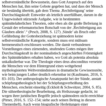
selbstverständliche Bewusstsein, dass Gott Anspruch auf den
Menschen hat, ihm seine Gebote gegeben hat, und dass der Mensch
sie beständig übertritt, gab dem Thema ‚Rechtfertigung’ seine
Durchschlagskraft: Entweder als letztlich unerfüllbare, darum in die
Ungewissheit stürzende Aufgabe, wie in bestimmten
spätmittelalterlichen Theorien, oder eben als die große Befreiung in
Gestalt der reformatorischen Botschaft von der ‚Rechtfertigung aus
Glauben allein’.“ (Pesch, 2008, S. 127) ‚Sünde’ als Bruch oder
Gefährdung der Gottesbeziehung ist spätmodern keine
selbstverständliche Kategorie, sondern muss erst mühsam
hermeneutisch erschlossen werden. Die damit verbundenen
Vorstellungen eines zürnenden, strafenden Gottes mögen ihre
Durchschlagskraft in der nominalistisch angeschärften Frömmigkeit
des Spätmittelalters erhalten haben, wo Gott als potentia absoluta
unkalkulierbar war. Die Theologie eines deus absconditus versetzte
die Menschen vor dem Hintergrund eines weitgehend
mythologisierten Weltverständnisses in dramatische Gewissensnöte,
wie beim jungen Luther deutlich erkennbar ist (Kaufmann, 2016, S.
83–103). Der anthropologische Ansatzpunkt bei der Sünde, anstatt
schöpfungstheologisch bei der Schöpfungsverheißung des
Menschen, erscheint einseitig (Eckholt & Schweitzer, 2004, S. 85).
Die sühnetheologische Bearbeitung, als Heilszusage gedacht, ist
wegen ihrer juridischen Begriffe jedoch spätmodern nicht erreichbar
(Pirner, 2016, S. 152–154; siehe auch seinen Beitrag in diesem
Themenheft). Auch wenn biografische Herleitungen einer