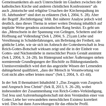
Gemeinsamkeiten als auch Unterschiede im Glauben zwischen der
katho­lischen Kirche und anderen christlichen Konfessionen“ als
auch „historische und religiöse Ursachen der Kirchenspaltung im
16. Jahrhundert“ sind dort zu erläutern (Sek I, 2004, S. 28). Aber
der Begriff ‚Rechtfertigung’ fehlt. Bei näherer Analyse jedoch wird
deutlich, dass dieses Thema in seiner weiten Deutung inhaltlich auf
implizite Weise geradezu axiomatischen Rang besitzt. Es geht um
das „Menschsein in der Spannung von Gelingen, Scheitern und der
Hoffnung auf Vollendung“
(Sek I, 2004, S. 25),
um Liebe und
Versöhnung in Schulderfahrungen, um Befreiung der Freiheit, um
göttliche Liebe, wie sie sich im Anbruch der Gottesherrschaft in Jesu
Reich-Gottes-Botschaft wirksam zeigt und die in der Einheit von
Gottes- und Nächstenliebe in menschlicher Praxis Gestalt annimmt
(Sek I, 2004, S. 24–28). Im Hintergrund solcher Äußerungen stehen
normierende Grundlegungen der Bischöfe zu Bildungsstandards.
Unmissverständlich wird dort das angezielte Wissen der Lernenden
dahingehend qualifiziert, „dass der Mensch in Verantwortung vor
Gott nicht alles selber leisten muss“ (Sek I, 2004, S. 43–44).
In der Sek II thematisiert Inhaltsfeld 3 „Das Zeugnis vom Zuspruch
und Anspruch Jesu Christi“ (Sek II, 2013, S. 26–28), wobei
insbesondere der Zusammenhang von Reich-Gottes-Verkündigung,
Tod Jesu und Auferstehungsbotschaft mit dem Verständnis einer von
Gottes Liebe her verwandelten menschlichen Existenz korreliert
wird. Dies hat dann Auswirkungen für das ethische Profil.