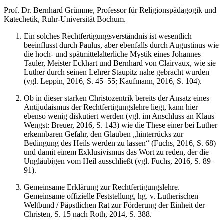
Prof. Dr. Bernhard Grümme, Professor für Religionspädagogik und
Katechetik, Ruhr-Universität Bochum.
Ein solches Rechtfertigungsverständnis ist wesentlich
beeinflusst durch Paulus, aber ebenfalls durch Augustinus wie
die hoch- und spätmittelalterliche Mystik eines Johannes
Tauler, Meister Eckhart und Bernhard von Clairvaux, wie sie
Luther durch seinen Lehrer Staupitz nahe gebracht wurden
(vgl. Leppin, 2016, S. 45–55; Kaufmann, 2016, S. 104).
Ob in dieser starken Christozentrik bereits der Ansatz eines
Antijudaismus der Rechtfertigungslehre liegt, kann hier
ebenso wenig diskutiert werden (vgl. im Anschluss an Klaus
Wengst: Breuer, 2016, S. 143) wie die These einer bei Luther
erkennbaren Gefahr, den Glauben „hinterrücks zur
Bedingung des Heils werden zu lassen“ (Fuchs, 2016, S. 68)
und damit einem Exklusivismus das Wort zu reden, der die
Ungläubigen vom Heil ausschließt (vgl. Fuchs, 2016, S. 89–
91).
Gemeinsame Erklärung zur Rechtfertigungslehre.
Gemeinsame offizielle Feststellung, hg. v. Lutherischen
Weltbund / Päpstlichen Rat zur Förderung der Einheit der
Christen, S. 15 nach Roth, 2014, S. 388.