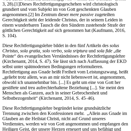
3, 28).
[1]
Dieses Rechtfertigungsgeschehen wird christologisch
grundiert und vom Subjekt im von Gott geschenkten Glauben
angenommen.
[2]
Im Zentrum dieser
mere passive
zugeteilten
Gerechtigkeit steht der leidende Christus, der in seinem Leiden in
einem wunderbaren Tausch die den Sündern zustehende Strafe der
göttlichen Gerechtigkeit auf sich genommen hat (Kaufmann, 2016,
S. 104).
Diese Rechtfertigungslehre bildet in den fünf Artikeln des
solus
Christus, sola gratia, solo verbo, sola sriptura
und
sola fide
„die
Pointe“ des evangelischen Verständnisses der Rechtfertigungslehre
(Kirchenamt, 2014, S. 47). Sie lässt sich nach Auffassung der EKD
selbst unter spätmodernen Bedingungen reformulieren.
Rechtfertigung aus Gnade heißt Freiheit vom Leistungszwang, heißt
„geliebt trotz allem, was an mir nicht liebenswert ist, angenommen,
obwohl ich unannehmbar bin. [...] Es geht um eine von Gott her
gestiftete und treu aufrechterhaltene Beziehung [...]. Sie meint den
Menschen als Ganzen, auch in seiner Gebrochenheit und
Selbstbezogenheit“ (Kirchenamt, 2014, S. 45
46).
–
Diese Rechtfertigungslehre begründet keine grundsätzliche
Trennung zwischen den Konfessionen mehr. „Allein aus Gnade im
Glauben an die Heilstat Christi, nicht auf Grund unseres
Verdienstes, werden wir von Gott angenommen und empfangen den
Heiligen Geist, der unsere Herzen erneuert und uns befähigt und