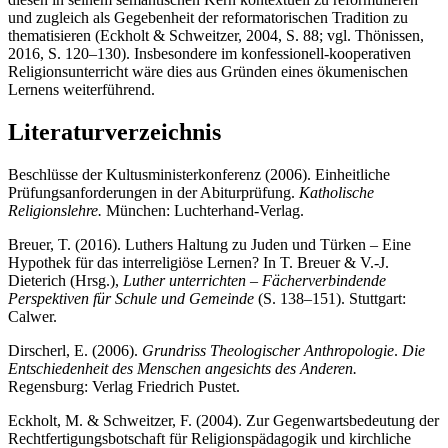
und zugleich als Gegebenheit der reformatorischen Tradition zu
thematisieren (Eckholt & Schweitzer, 2004, S. 88; vgl. Thönissen,
2016, S. 120–130). Insbesondere im konfessionell-kooperativen
Religionsunterricht wäre dies aus Gründen eines ökumenischen
Lernens weiterführend.
Literaturverzeichnis
Beschlüsse der Kultusministerkonferenz (2006). Einheitliche
Prüfungsanforderungen in der Abiturprüfung.
Katholische
Religionslehre.
München: Luchterhand-Verlag.
Breuer, T. (2016). Luthers Haltung zu Juden und Türken – Eine
Hypothek für das interreligiöse Lernen? In T. Breuer & V.-J.
Dieterich (Hrsg.),
Luther unterrichten – Fächerverbindende
Perspektiven für Schule und Gemeinde
(S. 138
–
151). Stuttgart:
Calwer.
Dirscherl, E. (2006).
Grundriss Theologischer Anthropologie
.
Die
Entschiedenheit des Menschen angesichts des Anderen.
Regensburg: Verlag Friedrich Pustet.
Eckholt, M. & Schweitzer, F. (2004). Zur Gegenwartsbedeutung der
Rechtfertigungsbotschaft für Religionspädagogik und kirchliche