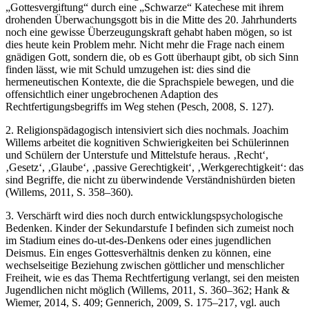
„Gottesvergiftung“ durch eine „Schwarze“ Katechese mit ihrem
drohenden Überwachungsgott bis in die Mitte des 20. Jahrhunderts
noch eine gewisse Überzeugungskraft gehabt haben mögen, so ist
dies heute kein Problem mehr. Nicht mehr die Frage nach einem
gnädigen Gott, sondern die, ob es Gott überhaupt gibt, ob sich Sinn
finden lässt, wie mit Schuld umzugehen ist: dies sind die
hermeneutischen Kontexte, die die Sprachspiele bewegen, und die
offensichtlich einer ungebrochenen Adaption des
Rechtfertigungsbegriffs im Weg stehen (Pesch, 2008, S. 127).
2. Religionspädagogisch intensiviert sich dies nochmals. Joachim
Willems arbeitet die kognitiven Schwierigkeiten bei Schülerinnen
und Schülern der Unterstufe und Mittelstufe heraus. ‚Recht‘,
‚Gesetz‘, ‚Glaube‘, ‚passive Gerechtigkeit‘, ‚Werkgerechtigkeit‘: das
sind Begriffe, die nicht zu überwindende Verständnishürden bieten
(Willems, 2011, S. 358–360).
3. Verschärft wird dies noch durch entwicklungspsychologische
Bedenken. Kinder der Sekundarstufe I befinden sich zumeist noch
im Stadium eines do-ut-des-Denkens oder eines jugendlichen
Deismus. Ein enges Gottesverhältnis denken zu können, eine
wechselseitige Beziehung zwischen göttlicher und menschlicher
Freiheit, wie es das Thema Rechtfertigung verlangt, sei den meisten
Jugendlichen nicht möglich (Willems, 2011, S. 360–362; Hank &
Wiemer, 2014, S. 409; Gennerich, 2009, S. 175–217, vgl. auch