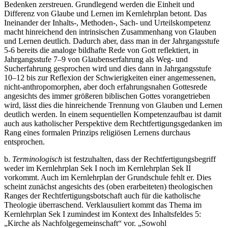
Bedenken zer­streuen. Grundlegend werden die Einheit und
Differenz von Glaube und Lernen im Kernlehrplan betont. Das
Ineinander der Inhalts-, Methoden-, Sach- und Urteilskompetenz
macht hinreichend den intrinsischen Zusammenhang von Glauben
und Lernen deutlich. Dadurch aber, dass man in der Jahrgangsstufe
5-6 bereits die analoge bildhafte Rede von Gott reflektiert, in
Jahrgangsstufe 7–9 von Glaubenserfahrung als Weg- und
Sucherfahrung gesprochen wird und dies dann in Jahrgangsstufe
10–12 bis zur Reflexion der Schwierigkeiten einer angemessenen,
nicht-anthropomorphen, aber doch erfahrungsnahen Gottesrede
angesichts des immer größeren biblischen Gottes vorangetrieben
wird, lässt dies die hinreichende Trennung von Glauben und Lernen
deutlich werden. In einem sequentiellen Kom­petenzaufbau ist damit
auch aus katholischer Perspektive dem Rechtfertigungs­gedanken im
Rang eines formalen Prinzips religiösen Lernens durchaus
entsprochen.
b.
Terminologisch
ist festzuhalten, dass der Rechtfertigungsbegriff
weder im Kernlehrplan Sek I noch im Kernlehrplan Sek II
vorkommt. Auch im Kernlehrplan der Grundschule fehlt er. Dies
scheint zunächst angesichts des (oben erarbeiteten) theologischen
Ranges der Rechtfertigungsbotschaft auch für die katholische
Theologie überraschend. Verklausuliert kommt das Thema im
Kernlehrplan Sek I zumindest im Kontext des Inhaltsfeldes 5:
„Kirche als Nachfolgegemeinschaft“ vor. „Sowohl