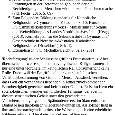
Strömungen in der Reformation gab, nach der die
Rechtfertigung den Menschen wirklich zum Gerechten mache
(vgl. Fuchs, 2016, S. 69).
Zum Folgenden: Bildungsstandards für Katholische
Religionslehre Gymnasium – Klassen 6, 8, 10, Kursstufe,
Kultusministerkonferenz (= Sek I); Ministerium für Schule
und Weiterbildung des Landes Nordrhein-Westfalen (Hrsg.)
(2013). Kernlehrplan für die Sekundarstufe II Gymnasium /
Gesamtschule in Nordrhein-Westfalen. Katholische
Religionslehre, Düsseldorf (=Sek II).
Exemplarisch: vgl. Michalke-Leicht & Sajak, 2011.
'Rechtfertigung' ist der Schlüsselbegriff des Protestantismus. Aber
überraschenderweise spielt er im evangelischen Religionsunterricht
nur eine untergeordnete, im katholischen Religionsunterricht keine
Rolle. Dabei will der Begriff doch der zentralen biblischen
Verhältnisbestimmung von Gott und Mensch Ausdruck verleihen,
dass Gott ein vorbehaltlos liebender, in seiner zuvorkommenden
Barmherzigkeit gerechter und befreiender Gott ist. Er ist im Kern ein
soteriologischer, weniger ein juridischer Terminus, der aber in
diesem semantischen Gehalt unter den gewandelten
Verstehensbedingungen der Spätmoderne erst im ökumenischen
Dialog je neu theologisch wiederzugewinnen ist. Als solcher liegt in
ihm auf eine nachgerade intrinsische Weise zugleich eine erhebliche
Bildungsrelevanz. Theologische Rekonstruktion und