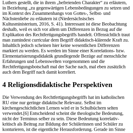
Luthers gestellt, die in ihrem „befreienden Charakter“ zu erläutern,
in Beziehung „zu gegenwärtigen Lebensbedingungen zu setzen und
im Kontext des Zusammenhangs von Gottes-, Selbst- und
Nächstenliebe zu erläutern ist (Niedersächsisches
Kultusministerium, 2016, S. 41). Interessant ist diese Beobachtung
deshalb, weil es sich vor allem um Differenzen in Bezug auf die
Explikation des Rechtfertigungsbegriffs handelt. Offensichtlich traut
man zumindest curricular dem Begriff didaktisch-klärende Kraft zu.
Inhaltlich jedoch scheinen hier keine wesentlichen Differenzen
markiert zu werden. Es werden im Sinne einer Korrelations- bzw.
Elementarisierungsdidaktik grundlegende Bezüge auf menschliche
Erfahrungen und Lebenswelten vorgenommen und die
Rechtfertigungsbotschaft mal der Sache nach, mal eben zusätzlich
auch dem Begriff nach damit korreliert.
4 Religionsdidaktische Perspektiven
Die Verwendung des Rechtfertigungsbegriffs hat im katholischen
RU eine nur geringe didaktische Relevanz. Selbst im
kirchengeschichtlichen Lernen wird er in Schulbüchern selten
verwendet.
[6]
Entscheidend scheint die theologische Bedeutung,
nicht der Terminus selber zu sein. Diese Bedeutung korrelativ-
kritisch als Beitrag zur Bildung der Schülerinnen und Schüler zu
konturieren, ist die eigentliche Herausforderung. Gerade im Sinne