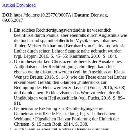
Artikel Download
DOI:
https://doi.org/10.23770/0007A |
Datum:
Dienstag,
09.05.2017
Ein solches Rechtfertigungsverständnis ist wesentlich
beeinflusst durch Paulus, aber ebenfalls durch Augustinus wie
die hoch- und spätmittelalterliche Mystik eines Johannes
Tauler, Meister Eckhart und Bernhard von Clairvaux, wie sie
Luther durch seinen Lehrer Staupitz nahe gebracht wurden
(vgl. Leppin, 2016, S. 45–55; Kaufmann, 2016, S. 104).
Ob in dieser starken Christozentrik bereits der Ansatz eines
Antijudaismus der Rechtfertigungslehre liegt, kann hier
ebenso wenig diskutiert werden (vgl. im Anschluss an Klaus
Wengst: Breuer, 2016, S. 143) wie die These einer bei Luther
erkennbaren Gefahr, den Glauben „hinterrücks zur
Bedingung des Heils werden zu lassen“ (Fuchs, 2016, S. 68)
und damit einem Exklusivismus das Wort zu reden, der die
Ungläubigen vom Heil ausschließt (vgl. Fuchs, 2016, S. 89–
91).
Gemeinsame Erklärung zur Rechtfertigungslehre.
Gemeinsame offizielle Feststellung, hg. v. Lutherischen
Weltbund / Päpstlichen Rat zur Förderung der Einheit der
Christen, S. 15 nach Roth, 2014, S. 388.
Auch wenn es etwa mit Andreas Osiander durchaus