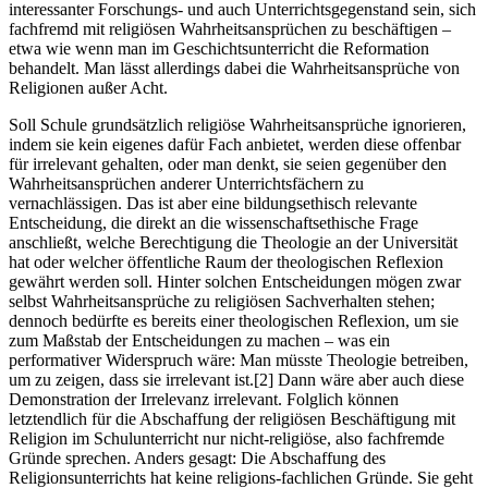
interessanter Forschungs- und auch Unterrichtsgegenstand sein, sich
fachfremd mit religiösen Wahrheitsansprüchen zu beschäftigen –
etwa wie wenn man im Geschichtsunterricht die Reformation
behandelt. Man lässt allerdings dabei die Wahrheitsansprüche von
Religionen außer Acht.
Soll Schule grundsätzlich religiöse Wahrheitsansprüche ignorieren,
indem sie kein eigenes dafür Fach anbietet, werden diese offenbar
für irrelevant gehalten, oder man denkt, sie seien gegenüber den
Wahrheitsansprüchen anderer Unterrichtsfächern zu
vernachlässigen. Das ist aber eine bildungsethisch relevante
Entscheidung, die direkt an die wissenschaftsethische Frage
anschließt, welche Berechtigung die Theologie an der Universität
hat oder welcher öffentliche Raum der theologischen Reflexion
gewährt werden soll. Hinter solchen Entscheidungen mögen zwar
selbst Wahrheitsansprüche zu religiösen Sachverhalten stehen;
dennoch bedürfte es bereits einer theologischen Reflexion, um sie
zum Maßstab der Entscheidungen zu machen – was ein
performativer Widerspruch wäre: Man müsste Theologie betreiben,
um zu zeigen, dass sie irrelevant ist.
[2]
Dann wäre aber auch diese
Demonstration der Irrelevanz irrelevant. Folglich können
letztendlich für die Abschaffung der religiösen Beschäftigung mit
Religion im Schulunterricht nur nicht-religiöse, also fachfremde
Gründe sprechen. Anders gesagt: Die Abschaffung des
Religionsunterrichts hat keine religions-fachlichen Gründe. Sie geht