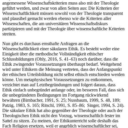
angemessene Wissenschaftskriterien muss also mit der Theologie
geführt werden, und zwar von allen Seiten aus: Die Kriterien der
Wissenschaftlichkeit müssen sowohl von der Theologie transparent
und plausibel gemacht werden ebenso wie die Kriterien aller
Wissenschaften, die am universitären Wissenschaftsdiskurs
partizipieren und mit der Theologie über wissenschaftliche Kriterien
streiten.
Nun gibt es durchaus ernsthafte Anfragen an die
Wissenschaftlichkeit einer säkularen Ethik. Es besteht weder eine
Einigkeit über die methodische Vollständigkeit ethischer
Schlussbildungen (Ohly, 2016, S. 41–63) noch darüber, dass die
Ethik zwingender Voraussetzungen überhaupt bedarf. Weitgehend
wird unter Ethikern die Meinung vertreten, dass der Anfangspunkt
der ethischen Urteilsbildung nicht selbst ethisch entschieden werden
könne. Um metaphysischen Voraussetzungen zu entkommen,
verzichtet man auf Letztbegründungen und folgert daraus, dass
Ethik einfach unbegründet anfange oder, im besseren Fall, dass sich
die unbegründeten Bedingungen im Fortgang rückwirkend
bewähren (Birnbacher, 1991, S. 25; Nussbaum, 1999, S. 48, 189;
Patzig, 1983, S. 165; Ritschl, 1991, S. 85–86; Singer, 1994, S. 24).
Die säkulare Ethik hat also gegenüber der Theologie oder auch der
Theologischen Ethik nicht den Vorzug, wissenschaftlich fester im
Sattel zu sitzen. Zu meinen, der Ethikunterricht solle deshalb das
Fach Religion ersetzen, weil er angeblich wissenschaftlicher sei,