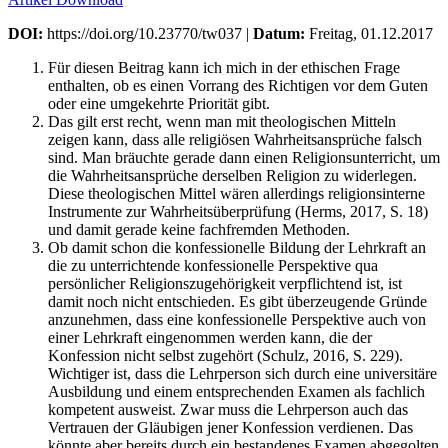
DOI:
https://doi.org/10.23770/tw037 |
Datum:
Freitag, 01.12.2017
Für diesen Beitrag kann ich mich in der ethischen Frage
enthalten, ob es einen Vorrang des Richtigen vor dem Guten
oder eine umgekehrte Priorität gibt.
Das gilt erst recht, wenn man mit theologischen Mitteln
zeigen kann, dass alle religiösen Wahrheitsansprüche falsch
sind. Man bräuchte gerade dann einen Religionsunterricht, um
die Wahrheitsansprüche derselben Religion zu widerlegen.
Diese theologischen Mittel wären allerdings religionsinterne
Instrumente zur Wahrheitsüberprüfung (Herms, 2017, S. 18)
und damit gerade keine fachfremden Methoden.
Ob damit schon die konfessionelle Bildung der Lehrkraft an
die zu unterrichtende konfessionelle Perspektive qua
persönlicher Religionszugehörigkeit verpflichtend ist, ist
damit noch nicht entschieden. Es gibt überzeugende Gründe
anzunehmen, dass eine konfessionelle Perspektive auch von
einer Lehrkraft eingenommen werden kann, die der
Konfession nicht selbst zugehört (Schulz, 2016, S. 229).
Wichtiger ist, dass die Lehrperson sich durch eine universitäre
Ausbildung und einem entsprechenden Examen als fachlich
kompetent ausweist. Zwar muss die Lehrperson auch das
Vertrauen der Gläubigen jener Konfession verdienen. Das
könnte aber bereits durch ein bestandenes Examen abgegolten