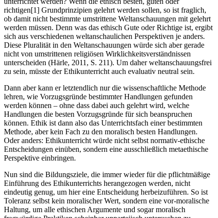
unterrichtet werden? Wenn die ethisch besten, guten oder
richtigen
[1]
Grundprinzipien gelehrt werden sollen, so ist fraglich,
ob damit nicht bestimmte umstrittene Weltanschauungen mit gelehrt
werden müssen. Denn was das ethisch Gute oder Richtige ist, ergibt
sich aus verschiedenen weltanschaulichen Perspektiven je anders.
Diese Pluralität in den Weltanschauungen würde sich aber gerade
nicht von umstrittenen religiösen Wirklichkeitsverständnissen
unterscheiden (Härle, 2011, S. 211). Um daher weltanschauungsfrei
zu sein, müsste der Ethikunterricht auch evaluativ neutral sein.
Dann aber kann er letztendlich nur die wissenschaftliche Methode
lehren, wie Vorzugsgründe bestimmter Handlungen gefunden
werden können – ohne dass dabei auch gelehrt wird, welche
Handlungen die besten Vorzugsgründe für sich beanspruchen
können. Ethik ist dann also das Unterrichtsfach einer bestimmten
Methode, aber kein Fach zu den moralisch besten Handlungen.
Oder anders: Ethikunterricht würde nicht selbst normativ-ethische
Entscheidungen einüben, sondern eine ausschließlich metaethische
Perspektive einbringen.
Nun sind die Bildungsziele, die immer wieder für die pflichtmäßige
Einführung des Ethikunterrichts herangezogen werden, nicht
eindeutig genug, um hier eine Entscheidung herbeizuführen. So ist
Toleranz selbst kein moralischer Wert, sondern eine vor-moralische
Haltung, um alle ethischen Argumente und sogar moralisch