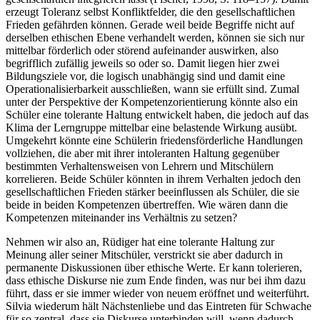
erzeugt Toleranz selbst Konfliktfelder, die den gesellschaftlichen
Frieden gefährden können. Gerade weil beide Begriffe nicht auf
derselben ethischen Ebene verhandelt werden, können sie sich nur
mittelbar förderlich oder störend aufeinander auswirken, also
begrifflich zufällig jeweils so oder so. Damit liegen hier zwei
Bildungsziele vor, die logisch unabhängig sind und damit eine
Operationalisierbarkeit ausschließen, wann sie erfüllt sind. Zumal
unter der Perspektive der Kompetenzorientierung könnte also ein
Schüler eine tolerante Haltung entwickelt haben, die jedoch auf das
Klima der Lerngruppe mittelbar eine belastende Wirkung ausübt.
Umgekehrt könnte eine Schülerin friedensförderliche Handlungen
vollziehen, die aber mit ihrer intoleranten Haltung gegenüber
bestimmten Verhaltensweisen von Lehrern und Mitschülern
korrelieren. Beide Schüler könnten in ihrem Verhalten jedoch den
gesellschaftlichen Frieden stärker beeinflussen als Schüler, die sie
beide in beiden Kompetenzen übertreffen. Wie wären dann die
Kompetenzen miteinander ins Verhältnis zu setzen?
Nehmen wir also an, Rüdiger hat eine tolerante Haltung zur
Meinung aller seiner Mitschüler, verstrickt sie aber dadurch in
permanente Diskussionen über ethische Werte. Er kann tolerieren,
dass ethische Diskurse nie zum Ende finden, was nur bei ihm dazu
führt, dass er sie immer wieder von neuem eröffnet und weiterführt.
Silvia wiederum hält Nächstenliebe und das Eintreten für Schwache
für so zentral, dass sie Diskurse unterbinden will, wenn dadurch