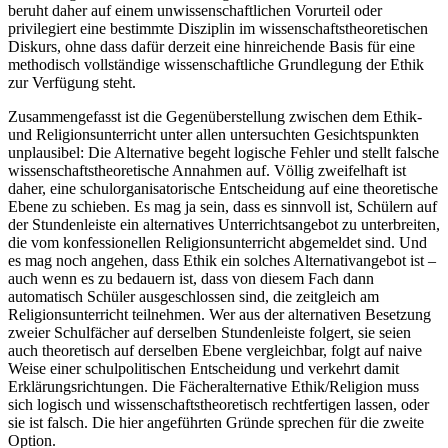
beruht daher auf einem unwissenschaftlichen Vorurteil oder
privilegiert eine bestimmte Disziplin im wissenschaftstheoretischen
Diskurs, ohne dass dafür derzeit eine hinreichende Basis für eine
methodisch vollständige wissenschaftliche Grundlegung der Ethik
zur Verfügung steht.
Zusammengefasst ist die Gegenüberstellung zwischen dem Ethik-
und Religionsunterricht unter allen untersuchten Gesichtspunkten
unplausibel: Die Alternative begeht logische Fehler und stellt falsche
wissenschaftstheoretische Annahmen auf. Völlig zweifelhaft ist
daher, eine schulorganisatorische Entscheidung auf eine theoretische
Ebene zu schieben. Es mag ja sein, dass es sinnvoll ist, Schülern auf
der Stundenleiste ein alternatives Unterrichtsangebot zu unterbreiten,
die vom konfessionellen Religionsunterricht abgemeldet sind. Und
es mag noch angehen, dass Ethik ein solches Alternativangebot ist –
auch wenn es zu bedauern ist, dass von diesem Fach dann
automatisch Schüler ausgeschlossen sind, die zeitgleich am
Religionsunterricht teilnehmen. Wer aus der alternativen Besetzung
zweier Schulfächer auf derselben Stundenleiste folgert, sie seien
auch theoretisch auf derselben Ebene vergleichbar, folgt auf naive
Weise einer schulpolitischen Entscheidung und verkehrt damit
Erklärungsrichtungen. Die Fächeralternative Ethik/Religion muss
sich logisch und wissenschaftstheoretisch rechtfertigen lassen, oder
sie ist falsch. Die hier angeführten Gründe sprechen für die zweite
Option.