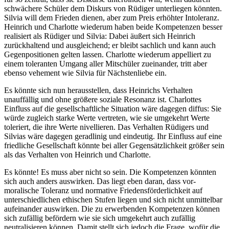
schwächere Schüler dem Diskurs von Rüdiger unterliegen könnten.
Silvia will dem Frieden dienen, aber zum Preis erhöhter Intoleranz.
Heinrich und Charlotte wiederum haben beide Kompetenzen besser
realisiert als Rüdiger und Silvia: Dabei äußert sich Heinrich
zurückhaltend und ausgleichend; er bleibt sachlich und kann auch
Gegenpositionen gelten lassen. Charlotte wiederum appelliert zu
einem toleranten Umgang aller Mitschüler zueinander, tritt aber
ebenso vehement wie Silvia für Nächstenliebe ein.
Es könnte sich nun herausstellen, dass Heinrichs Verhalten
unauffällig und ohne größere soziale Resonanz ist. Charlottes
Einfluss auf die gesellschaftliche Situation wäre dagegen diffus: Sie
würde zugleich starke Werte vertreten, wie sie umgekehrt Werte
toleriert, die ihre Werte nivellieren. Das Verhalten Rüdigers und
Silvias wäre dagegen geradlinig und eindeutig. Ihr Einfluss auf eine
friedliche Gesellschaft könnte bei aller Gegensätzlichkeit größer sein
als das Verhalten von Heinrich und Charlotte.
Es könnte! Es muss aber nicht so sein. Die Kompetenzen könnten
sich auch anders auswirken. Das liegt eben daran, dass vor-
moralische Toleranz und normative Friedensförderlichkeit auf
unterschiedlichen ethischen Stufen liegen und sich nicht unmittelbar
aufeinander auswirken. Die zu erwerbenden Kompetenzen können
sich zufällig befördern wie sie sich umgekehrt auch zufällig
neutralisieren können. Damit stellt sich jedoch die Frage, wofür die