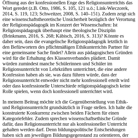
Öffnung aus der konfessionellen Enge des Religionsunterrichts das
Wort geredet (z.B. Otto, 1986, S. 105, 121 u.ö.; Link-Wieczorek,
2014, S. 119, 123; Schweitzer, 2008, S. 140–151). Zudem zeigt sich
eine wissenschaftstheoretische Unsicherheit bezüglich der Verortung
der Religionspädagogik im Konzert der Wissenschaften: Ist
Religionspädagogik überhaupt eine theologische Disziplin
(Brinkmann, 2016, S. 268; Käbisch, 2016, S. 313)? Könnte es
daher sein, dass die evangelische Religionspädagogik letztlich in
den Befürwortern des pflichtmäßigen Ethikunterrichts Partner für
eine gemeinsame Sache findet? Allein aus pädagogischen Gründen
wird für die Erhaltung des Klassenverbandes plädiert. Damit
würden zumindest manche Schülerinnen und Schüler im
Religionsunterricht von Lehrkräften unterrichtet, die eine andere
Konfession haben als sie, was dazu führen würde, dass der
Religionsunterricht entweder nicht mehr konfessionell erteilt wird
oder dass konfessionelle Unterschiede religionspädagogisch keine
Rolle spielen, wenn doch konfessionell unterrichtet wird.
In meinem Beitrag möchte ich die Gegenüberstellung von Ethik-
und Religionsunterricht grundsätzlich in Frage stellen. Ich halte die
konstruierte Konkurrenz zwischen beiden Fächern für einen
Kategoriefehler. Zudem sprechen wissenschaftsethische Gründe
dafür, dass Religionsunterricht nur als konfessioneller Unterricht
gehalten werden darf. Denn bildungspolitische Entscheidungen
haben sich am jeweiligen Bildungsgegenstand zu orientieren, der