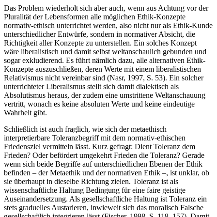
Das Problem wiederholt sich aber auch, wenn aus Achtung vor der
Pluralität der Lebensformen alle möglichen Ethik-Konzepte
normativ-ethisch unterrichtet werden, also nicht nur als Ethik-Kunde
unterschiedlicher Entwürfe, sondern in normativer Absicht, die
Richtigkeit aller Konzepte zu unterstellen. Ein solches Konzept
wäre liberalistisch und damit selbst weltanschaulich gebunden und
sogar exkludierend. Es führt nämlich dazu, alle alternativen Ethik-
Konzepte auszuschließen, deren Werte mit einem liberalistischen
Relativismus nicht vereinbar sind (Nasr, 1997, S. 53). Ein solcher
unterrichteter Liberalismus stellt sich damit dialektisch als
Absolutismus heraus, der zudem eine umstrittene Weltanschauung
vertritt, wonach es keine absoluten Werte und keine eindeutige
Wahrheit gibt.
Schließlich ist auch fraglich, wie sich der metaethisch
interpretierbare Toleranzbegriff mit dem normativ-ethischen
Friedensziel vermitteln lässt. Kurz gefragt: Dient Toleranz dem
Frieden? Oder befördert umgekehrt Frieden die Toleranz? Gerade
wenn sich beide Begriffe auf unterschiedlichen Ebenen der Ethik
befinden – der Metaethik und der normativen Ethik –, ist unklar, ob
sie überhaupt in dieselbe Richtung zielen. Toleranz ist als
wissenschaftliche Haltung Bedingung für eine faire geistige
Auseinandersetzung. Als gesellschaftliche Haltung ist Toleranz ein
stets graduelles Austarieren, inwieweit sich das moralisch Falsche
gesellschaftlich integrieren lässt (Fischer, 1998, S. 118–157). Damit