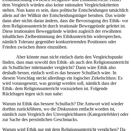
dem Vergleich würden also keine rationalen Vergleichskriterien
stehen. Nun kann es sein, dass politische Entscheidungen tatsächlich
allein auf der Willkür der Entscheidungsträger beruhen. Das würde
dann aber nichts daran ändern, dass die Bevorzugung des Ethik- vor
dem Religionsunterricht durch irrationale Beweggründe geleitet ist.
Diese irrationalen Beweggründe würden zugleich der erwähnten
inhaltlichen Zielbestimmung des Ethikunterrichts widersprechen,
nämlich Toleranz gegenüber konkurrierenden Positionen oder
Frieden zwischen ihnen einzuüben.
Aber könnte man nicht einfach darin den Vergleichspunkt
finden, dass man sowohl den Ethik- als auch den Religionsunterricht
als Schulfächer miteinander vergleicht? Dann wäre Ethik also
deshalb besser, einfach weil es das bessere Schulfach wäre. In
diesem Vorschlag steckt allerdings ein logischer Zirkelschluss: Es
wird vorausgesetzt, was gezeigt werden soll, nämlich dass der
Ethik- dem Religionsunterricht vorzuziehen ist. Folgende
Rückfragen legen sich nun nahe:
Warum ist Ethik das bessere Schulfach? Die Antwort wird wieder
dorthin zurückführen, wo die Diskussion entfacht worden ist,
nämlich zum Vergleich des Unvergleichbaren (Kategoriefehler) oder
zur Sache des persönlichen Geschmacks.
Warum wird Ethik nur mit dem Religionsunterricht verglichen? Da