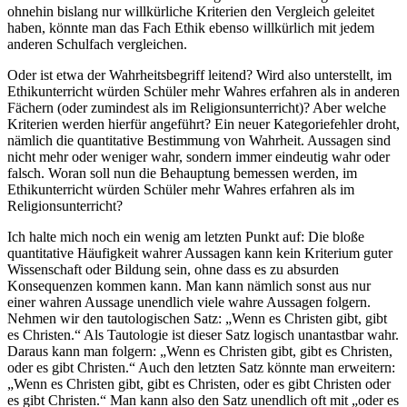
ohnehin bislang nur willkürliche Kriterien den Vergleich geleitet
haben, könnte man das Fach Ethik ebenso willkürlich mit jedem
anderen Schulfach vergleichen.
Oder ist etwa der Wahrheitsbegriff leitend? Wird also unterstellt, im
Ethikunterricht würden Schüler mehr Wahres erfahren als in anderen
Fächern (oder zumindest als im Religionsunterricht)? Aber welche
Kriterien werden hierfür angeführt? Ein neuer Kategoriefehler droht,
nämlich die quantitative Bestimmung von Wahrheit. Aussagen sind
nicht mehr oder weniger wahr, sondern immer eindeutig wahr oder
falsch. Woran soll nun die Behauptung bemessen werden, im
Ethikunterricht würden Schüler mehr Wahres erfahren als im
Religionsunterricht?
Ich halte mich noch ein wenig am letzten Punkt auf: Die bloße
quantitative Häufigkeit wahrer Aussagen kann kein Kriterium guter
Wissenschaft oder Bildung sein, ohne dass es zu absurden
Konsequenzen kommen kann. Man kann nämlich sonst aus nur
einer wahren Aussage unendlich viele wahre Aussagen folgern.
Nehmen wir den tautologischen Satz: „Wenn es Christen gibt, gibt
es Christen.“ Als Tautologie ist dieser Satz logisch unantastbar wahr.
Daraus kann man folgern: „Wenn es Christen gibt, gibt es Christen,
oder es gibt Christen.“ Auch den letzten Satz könnte man erweitern:
„Wenn es Christen gibt, gibt es Christen, oder es gibt Christen oder
es gibt Christen.“ Man kann also den Satz unendlich oft mit „oder es