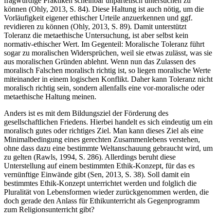
fragwürdige Praktiken scheinbar unparteiisch untersuchen zu
können (Ohly, 2013, S. 84). Diese Haltung ist auch nötig, um die
Vorläufigkeit eigener ethischer Urteile anzuerkennen und ggf.
revidieren zu können (Ohly, 2013, S. 89). Damit unterstützt
Toleranz die metaethische Untersuchung, ist aber selbst kein
normativ-ethischer Wert. Im Gegenteil: Moralische Toleranz führt
sogar zu moralischen Widersprüchen, weil sie etwas zulässt, was sie
aus moralischen Gründen ablehnt. Wenn nun das Zulassen des
moralisch Falschen moralisch richtig ist, so liegen moralische Werte
miteinander in einem logischen Konflikt. Daher kann Toleranz nicht
moralisch richtig sein, sondern allenfalls eine vor-moralische oder
metaethische Haltung meinen.
Anders ist es mit dem Bildungsziel der Förderung des
gesellschaftlichen Friedens. Hierbei handelt es sich eindeutig um ein
moralisch gutes oder richtiges Ziel. Man kann dieses Ziel als eine
Minimalbedingung eines gerechten Zusammenlebens verstehen,
ohne dass dazu eine bestimmte Weltanschauung gebraucht wird, um
zu gelten (Rawls, 1994, S. 286). Allerdings beruht diese
Unterstellung auf einem bestimmten Ethik-Konzept, für das es
vernünftige Einwände gibt (Sen, 2013, S. 38). Soll damit ein
bestimmtes Ethik-Konzept unterrichtet werden und folglich die
Pluralität von Lebensformen wieder zurückgenommen werden, die
doch gerade den Anlass für Ethikunterricht als Gegenprogramm
zum Religionsunterricht gibt?