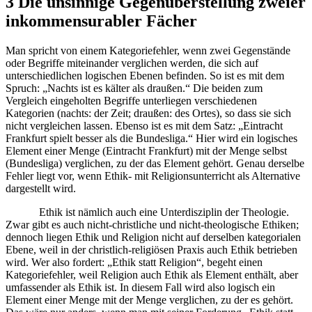
3 Die unsinnige Gegenüberstellung zweier
inkommensurabler Fächer
Man spricht von einem Kategoriefehler, wenn zwei Gegenstände
oder Begriffe miteinander verglichen werden, die sich auf
unterschiedlichen logischen Ebenen befinden. So ist es mit dem
Spruch: „Nachts ist es kälter als draußen.“ Die beiden zum
Vergleich eingeholten Begriffe unterliegen verschiedenen
Kategorien (nachts: der Zeit; draußen: des Ortes), so dass sie sich
nicht vergleichen lassen. Ebenso ist es mit dem Satz: „Eintracht
Frankfurt spielt besser als die Bundesliga.“ Hier wird ein logisches
Element einer Menge (Eintracht Frankfurt) mit der Menge selbst
(Bundesliga) verglichen, zu der das Element gehört. Genau derselbe
Fehler liegt vor, wenn Ethik- mit Religionsunterricht als Alternative
dargestellt wird.
Ethik ist nämlich auch eine Unterdisziplin der Theologie.
Zwar gibt es auch nicht-christliche und nicht-theologische Ethiken;
dennoch liegen Ethik und Religion nicht auf derselben kategorialen
Ebene, weil in der christlich-religiösen Praxis auch Ethik betrieben
wird. Wer also fordert: „Ethik statt Religion“, begeht einen
Kategoriefehler, weil Religion auch Ethik als Element enthält, aber
umfassender als Ethik ist. In diesem Fall wird also logisch ein
Element einer Menge mit der Menge verglichen, zu der es gehört.