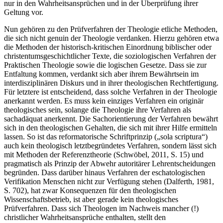
nur in den Wahrheitsansprüchen und in der Überprüfung ihrer
Geltung vor.
Nun gehören zu den Prüfverfahren der Theologie etliche Methoden,
die sich nicht genuin der Theologie verdanken. Hierzu gehören etwa
die Methoden der historisch-kritischen Einordnung biblischer oder
christentumsgeschichtlicher Texte, die soziologischen Verfahren der
Praktischen Theologie sowie die logischen Gesetze. Dass sie zur
Entfaltung kommen, verdankt sich aber ihrem Bewährtsein im
interdisziplinären Diskurs und in ihrer theologischen Rechtfertigung.
Für letztere ist entscheidend, dass solche Verfahren in der Theologie
anerkannt werden. Es muss kein einziges Verfahren ein originär
theologisches sein, solange die Theologie ihre Verfahren als
sachadäquat anerkennt. Die Sachorientierung der Verfahren bewährt
sich in den theologischen Gehalten, die sich mit ihrer Hilfe ermitteln
lassen. So ist das reformatorische Schriftprinzip („sola scriptura“)
auch kein theologisch letztbegründetes Verfahren, sondern lässt sich
mit Methoden der Referenztheorie (Schwöbel, 2011, S. 15) und
pragmatisch als Prinzip der Abwehr autoritärer Lehrentscheidungen
begründen. Dass darüber hinaus Verfahren der eschatologischen
Verifikation Menschen nicht zur Verfügung stehen (Dalferth, 1981,
S. 702), hat zwar Konsequenzen für den theologischen
Wissenschaftsbetrieb, ist aber gerade kein theologisches
Prüfverfahren. Dass sich Theologen im Nachweis mancher (!)
christlicher Wahrheitsansprüche enthalten, stellt den