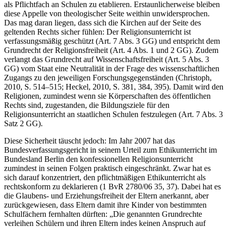
als Pflichtfach an Schulen zu etablieren. Erstaunlicherweise bleiben
diese Appelle von theologischer Seite weithin unwidersprochen.
Das mag daran liegen, dass sich die Kirchen auf der Seite des
geltenden Rechts sicher fühlen: Der Religionsunterricht ist
verfassungsmäßig geschützt (Art. 7 Abs. 3 GG) und entspricht dem
Grundrecht der Religionsfreiheit (Art. 4 Abs. 1 und 2 GG). Zudem
verlangt das Grundrecht auf Wissenschaftsfreiheit (Art. 5 Abs. 3
GG) vom Staat eine Neutralität in der Frage des wissenschaftlichen
Zugangs zu den jeweiligen Forschungsgegenständen (Christoph,
2010, S. 514–515; Heckel, 2010, S. 381, 384, 395). Damit wird den
Religionen, zumindest wenn sie Körperschaften des öffentlichen
Rechts sind, zugestanden, die Bildungsziele für den
Religionsunterricht an staatlichen Schulen festzulegen (Art. 7 Abs. 3
Satz 2 GG).
Diese Sicherheit täuscht jedoch: Im Jahr 2007 hat das
Bundesverfassungsgericht in seinem Urteil zum Ethikunterricht im
Bundesland Berlin den konfessionellen Religionsunterricht
zumindest in seinen Folgen praktisch eingeschränkt. Zwar hat es
sich darauf konzentriert, den pflichtmäßigen Ethikunterricht als
rechtskonform zu deklarieren (1 BvR 2780/06 35, 37). Dabei hat es
die Glaubens- und Erziehungsfreiheit der Eltern anerkannt, aber
zurückgewiesen, dass Eltern damit ihre Kinder von bestimmten
Schulfächern fernhalten dürften: „Die genannten Grundrechte
verleihen Schülern und ihren Eltern indes keinen Anspruch auf