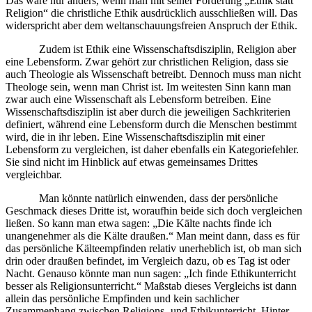
Das wäre nur anders, wenn man mit seiner Forderung „Ethik statt
Religion“ die christliche Ethik ausdrücklich ausschließen will. Das
widerspricht aber dem weltanschauungsfreien Anspruch der Ethik.
Zudem ist Ethik eine Wissenschaftsdisziplin, Religion aber
eine Lebensform. Zwar gehört zur christlichen Religion, dass sie
auch Theologie als Wissenschaft betreibt. Dennoch muss man nicht
Theologe sein, wenn man Christ ist. Im weitesten Sinn kann man
zwar auch eine Wissenschaft als Lebensform betreiben. Eine
Wissenschaftsdisziplin ist aber durch die jeweiligen Sachkriterien
definiert, während eine Lebensform durch die Menschen bestimmt
wird, die in ihr leben. Eine Wissenschaftsdisziplin mit einer
Lebensform zu vergleichen, ist daher ebenfalls ein Kategoriefehler.
Sie sind nicht im Hinblick auf etwas gemeinsames Drittes
vergleichbar.
Man könnte natürlich einwenden, dass der persönliche
Geschmack dieses Dritte ist, woraufhin beide sich doch vergleichen
ließen. So kann man etwa sagen: „Die Kälte nachts finde ich
unangenehmer als die Kälte draußen.“ Man meint dann, dass es für
das persönliche Kälteempfinden relativ unerheblich ist, ob man sich
drin oder draußen befindet, im Vergleich dazu, ob es Tag ist oder
Nacht. Genauso könnte man nun sagen: „Ich finde Ethikunterricht
besser als Religionsunterricht.“ Maßstab dieses Vergleichs ist dann
allein das persönliche Empfinden und kein sachlicher
Zusammenhang zwischen Religions- und Ethikunterricht. Hinter