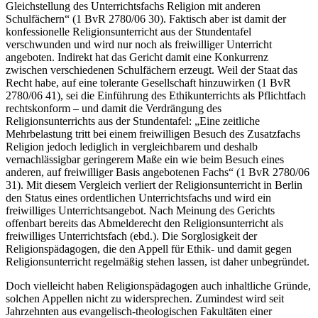
Gleichstellung des Unterrichtsfachs Religion mit anderen
Schulfächern“ (1 BvR 2780/06 30). Faktisch aber ist damit der
konfessionelle Religionsunterricht aus der Stundentafel
verschwunden und wird nur noch als freiwilliger Unterricht
angeboten. Indirekt hat das Gericht damit eine Konkurrenz
zwischen verschiedenen Schulfächern erzeugt. Weil der Staat das
Recht habe, auf eine tolerante Gesellschaft hinzuwirken (1 BvR
2780/06 41), sei die Einführung des Ethikunterrichts als Pflichtfach
rechtskonform – und damit die Verdrängung des
Religionsunterrichts aus der Stundentafel: „Eine zeitliche
Mehrbelastung tritt bei einem freiwilligen Besuch des Zusatzfachs
Religion jedoch lediglich in vergleichbarem und deshalb
vernachlässigbar geringerem Maße ein wie beim Besuch eines
anderen, auf freiwilliger Basis angebotenen Fachs“ (1 BvR 2780/06
31). Mit diesem Vergleich verliert der Religionsunterricht in Berlin
den Status eines ordentlichen Unterrichtsfachs und wird ein
freiwilliges Unterrichtsangebot. Nach Meinung des Gerichts
offenbart bereits das Abmelderecht den Religionsunterricht als
freiwilliges Unterrichtsfach (ebd.). Die Sorglosigkeit der
Religionspädagogen, die den Appell für Ethik- und damit gegen
Religionsunterricht regelmäßig stehen lassen, ist daher unbegründet.
Doch vielleicht haben Religionspädagogen auch inhaltliche Gründe,
solchen Appellen nicht zu widersprechen. Zumindest wird seit
Jahrzehnten aus evangelisch-theologischen Fakultäten einer