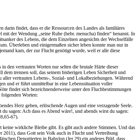
 darin findet, dass er die Ressourcen des Landes als familiäres
bel mit der Wendung „seine Ruhe (hebr. menucha) finden“ benannt. In
tätsanker des Lebens, die dem Einzelnen angesichts der Wechselfälle
kaum. Überleben und einigermaßen sicher leben konnte man nur in
mand kam, der zur Flucht genötigt wurde, weil er alle diese
 in den vertrauten Worten nur selten die brutale Härte dieser
ll dem trennen soll, das seinem bisherigen Leben Sicherheit und
zu aller vertrauten Lebens-, Sozial- und Lokalbeziehungen. Während
 und er führt unmittelbar in eine Lebenssituation voller
r Nöte findet sich bezeichnenderweise unter den Fluchbestimmungen
t folgenden Worten:
ebendes Herz geben, erlöschende Augen und eine verzagende Seele.
t du sagen: Ach dass es Abend wäre!, und abends wirst du sagen:
8,65-67).
rt keine wirkliche Bleibe gibt. Es gibt auch andere Stimmen. Und das
r 2011), dass Gott sein Volk auch in Flucht und Vertreibung
däischen Deportierten in Babylon (Jer 29) ein anderes Bild, dass