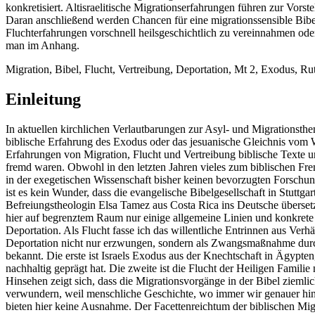
konkretisiert. Altisraelitische Migrationserfahrungen führen zur Vors
Daran anschließend werden Chancen für eine migrationssensible Bibeldi
Fluchterfahrungen vorschnell heilsgeschichtlich zu vereinnahmen od
man im Anhang.
Migration, Bibel, Flucht, Vertreibung, Deportation, Mt 2, Exodus, Rut
Einleitung
In aktuellen kirchlichen Verlautbarungen zur Asyl- und Migrationsthe
biblische Erfahrung des Exodus oder das jesuanische Gleichnis vom We
Erfahrungen von Migration, Flucht und Vertreibung biblische Texte
fremd waren. Obwohl in den letzten Jahren vieles zum biblischen Fre
in der exegetischen Wissenschaft bisher keinen bevorzugten Forschun
ist es kein Wunder, dass die evangelische Bibelgesellschaft in Stutt
Befreiungstheologin Elsa Tamez aus Costa Rica ins Deutsche überset
hier auf begrenztem Raum nur einige allgemeine Linien und konkrete
Deportation. Als Flucht fasse ich das willentliche Entrinnen aus Ver
Deportation nicht nur erzwungen, sondern als Zwangsmaßnahme durchge
bekannt. Die erste ist Israels Exodus aus der Knechtschaft in Ägypt
nachhaltig geprägt hat. Die zweite ist die Flucht der Heiligen Famil
Hinsehen zeigt sich, dass die Migrationsvorgänge in der Bibel ziemli
verwundern, weil menschliche Geschichte, wo immer wir genauer hins
bieten hier keine Ausnahme. Der Facettenreichtum der biblischen Mig