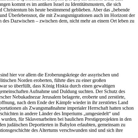
gen kommt es im antiken Israel zu Identitätsmustern, die sich
und Christentum bis heute bestimmend geblieben. Aber das „bebende
it und Überlebensnot, die mit Zwangsmigrationen auch im Horizont der
ion des Dazwischen – zwischen dem, nicht mehr an einem Ort leben zu
ind hier vor allem die Eroberungskriege der assyrischen und
itischen Norden eroberten, führte dies zu einer großen
 war so überfüllt, dass König Hiskia durch einen gewaltigen
Ortsgemeinschaften Aufnahme und Duldung suchten. Der Schutz des
rrscher Nebukadnezar Jerusalem belagerte, eroberte und zerstörte,
Hoffnung, nach dem Ende der Kämpfe wieder in ihr zerstörtes Land
portationen als Zwangsmaßnahme imperialer Herrschaft hatten schon
rschichten in andere Länder des Imperiums „umgesiedelt“ und
 wurden, für Sklavenarbeiten bei baulichen Prestigeprojekten in den
e den judäischen Deportierten in Babylon erlaubten, gemeinsam zu
rationsgeschichte des Altertums verschwunden sind und sich ihre