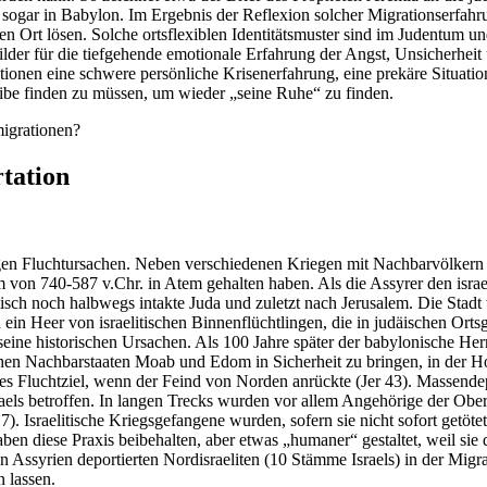
ogar in Babylon. Im Ergebnis der Reflexion solcher Migrationserfahrun
n Ort lösen. Solche ortsflexiblen Identitätsmuster sind im Judentum 
ilder für die tiefgehende emotionale Erfahrung der Angst, Unsicherhe
tionen eine schwere persönliche Krisenerfahrung, eine prekäre Situat
ibe finden zu müssen, um wieder „seine Ruhe“ zu finden.
migrationen?
tation
gen Fluchtursachen. Neben verschiedenen Kriegen mit Nachbarvölkern s
von 740-587 v.Chr. in Atem gehalten haben. Als die Assyrer den israel
itisch noch halbwegs intakte Juda und zuletzt nach Jerusalem. Die Stadt
h ein Heer von israelitischen Binnenflüchtlingen, die in judäischen 
 seine historischen Ursachen. Als 100 Jahre später der babylonische He
schen Nachbarstaaten Moab und Edom in Sicherheit zu bringen, in der 
s Fluchtziel, wenn der Feind von Norden anrückte (Jer 43). Massende
raels betroffen. In langen Trecks wurden vor allem Angehörige der Obe
. Israelitische Kriegsgefangene wurden, sofern sie nicht sofort getötet
ben diese Praxis beibehalten, aber etwas „humaner“ gestaltet, weil si
n Assyrien deportierten Nordisraeliten (10 Stämme Israels) in der Mig
n lassen.