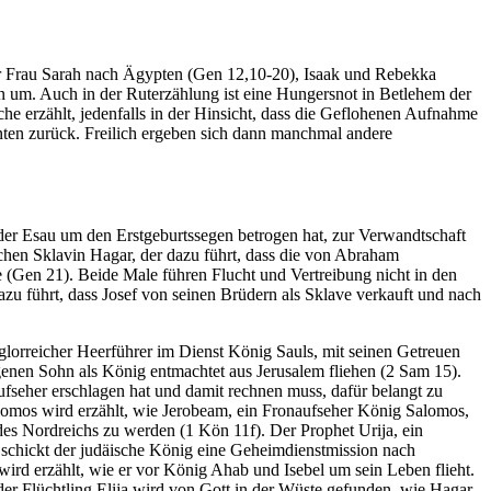
er Frau Sarah nach Ägypten (Gen 12,10-20), Isaak und Rebekka
n um. Auch in der Ruterzählung ist eine Hungersnot in Betlehem der
che erzählt, jedenfalls in der Hinsicht, dass die Geflohenen Aufnahme
ten zurück. Freilich ergeben sich dann manchmal andere
ruder Esau um den Erstgeburtssegen betrogen hat, zur Verwandtschaft
chen Sklavin Hagar, der dazu führt, dass die von Abraham
te (Gen 21). Beide Male führen Flucht und Vertreibung nicht in den
 dazu führt, dass Josef von seinen Brüdern als Sklave verkauft und nach
 glorreicher Heerführer im Dienst König Sauls, mit seinen Getreuen
genen Sohn als König entmachtet aus Jerusalem fliehen (2 Sam 15).
fseher erschlagen hat und damit rechnen muss, dafür belangt zu
lomos wird erzählt, wie Jerobeam, ein Fronaufseher König Salomos,
des Nordreichs zu werden (1 Kön 11f). Der Prophet Urija, ein
f schickt der judäische König eine Geheimdienstmission nach
wird erzählt, wie er vor König Ahab und Isebel um sein Leben flieht.
h der Flüchtling Elija wird von Gott in der Wüste gefunden, wie Hagar