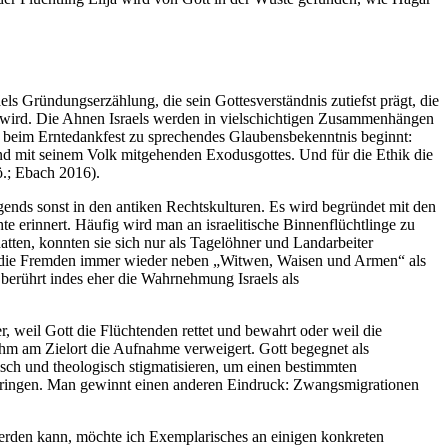
raels Gründungserzählung, die sein Gottesverständnis zutiefst prägt, die
rt wird. Die Ahnen Israels werden in vielschichtigen Zusammenhängen
n beim Erntedankfest zu sprechendes Glaubensbekenntnis beginnt:
nd mit seinem Volk mitgehenden Exodusgottes. Und für die Ethik die
ö.; Ebach 2016).
rgends sonst in den antiken Rechtskulturen. Es wird begründet mit den
e erinnert. Häufig wird man an israelitische Binnenflüchtlinge zu
tten, konnten sie sich nur als Tagelöhner und Landarbeiter
n die Fremden immer wieder neben „Witwen, Waisen und Armen“ als
berührt indes eher die Wahrnehmung Israels als
er, weil Gott die Flüchtenden rettet und bewahrt oder weil die
ihm am Zielort die Aufnahme verweigert. Gott begegnet als
isch und theologisch stigmatisieren, um einen bestimmten
bringen. Man gewinnt einen anderen Eindruck: Zwangsmigrationen
werden kann, möchte ich Exemplarisches an einigen konkreten