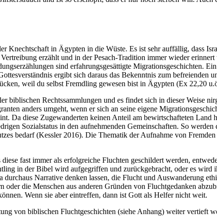
 der Knechtschaft in Ägypten in die Wüste. Es ist sehr auffällig, dass Is
d Vertreibung erzählt und in der Pesach-Tradition immer wieder erinne
dungserzählungen sind erfahrungsgesättigte Migrationsgeschichten. Ei
ottesverständnis ergibt sich daraus das Bekenntnis zum befreienden u
rücken, weil du selbst Fremdling gewesen bist in Ägypten (Ex 22,20 u.
ller biblischen Rechtssammlungen und es findet sich in dieser Weise ni
anten anders umgeht, wenn er sich an seine eigene Migrationsgeschicht
int. Da diese Zugewanderten keinen Anteil am bewirtschafteten Land ha
iedrigen Sozialstatus in den aufnehmenden Gemeinschaften. So werde
utzes bedarf (Kessler 2016). Die Thematik der Aufnahme von Fremden 
ss diese fast immer als erfolgreiche Fluchten geschildert werden, entwed
tling in der Bibel wird aufgegriffen und zurückgebracht, oder es wird 
 ja durchaus Narrative denken lassen, die Flucht und Auswanderung eth
dern oder die Menschen aus anderen Gründen von Fluchtgedanken abzu
nnen. Wenn sie aber eintreffen, dann ist Gott als Helfer nicht weit.
tung von biblischen Fluchtgeschichten (siehe Anhang) weiter vertieft 