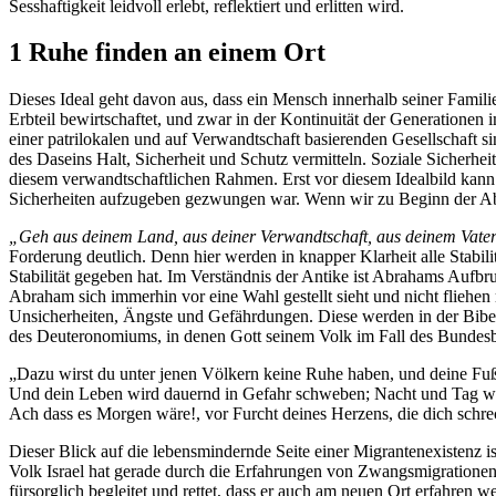
Sesshaftigkeit leidvoll erlebt, reflektiert und erlitten wird.
1 Ruhe finden an einem Ort
Dieses Ideal geht davon aus, dass ein Mensch innerhalb seiner Famili
Erbteil bewirtschaftet, und zwar in der Kontinuität der Generationen
einer patrilokalen und auf Verwandtschaft basierenden Gesellschaft s
des Daseins Halt, Sicherheit und Schutz vermitteln. Soziale Sicherh
diesem verwandtschaftlichen Rahmen. Erst vor diesem Idealbild kann 
Sicherheiten aufzugeben gezwungen war. Wenn wir zu Beginn der Ab
„Geh aus deinem Land, aus deiner Verwandtschaft, aus deinem Vaterh
Forderung deutlich. Denn hier werden in knapper Klarheit alle Stabil
Stabilität gegeben hat. Im Verständnis der Antike ist Abrahams Aufb
Abraham sich immerhin vor eine Wahl gestellt sieht und nicht fliehe
Unsicherheiten, Ängste und Gefährdungen. Diese werden in der Bibel 
des Deuteronomiums, in denen Gott seinem Volk im Fall des Bundesbr
„Dazu wirst du unter jenen Völkern keine Ruhe haben, und deine Fuß
Und dein Leben wird dauernd in Gefahr schweben; Nacht und Tag wirs
Ach dass es Morgen wäre!, vor Furcht deines Herzens, die dich schr
Dieser Blick auf die lebensmindernde Seite einer Migrantenexistenz i
Volk Israel hat gerade durch die Erfahrungen von Zwangsmigrationen, 
fürsorglich begleitet und rettet, dass er auch am neuen Ort erfahren 