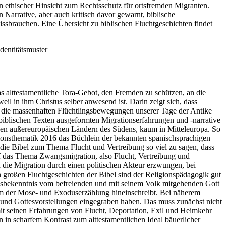
 in ethischer Hinsicht zum Rechtsschutz für ortsfremden Migranten.
 Narrative, aber auch kritisch davor gewarnt, biblische
ssbrauchen. Eine Übersicht zu biblischen Fluchtgeschichten findet
dentitätsmuster
as alttestamentliche Tora-Gebot, den Fremden zu schützen, an die
il in ihm Christus selber anwesend ist. Darin zeigt sich, dass
 die massenhaften Flüchtlingsbewegungen unserer Tage der Antike
biblischen Texten ausgeformten Migrationserfahrungen und -narrative
 den außereuropäischen Ländern des Südens, kaum in Mitteleuropa. So
rationsthematik 2016 das Büchlein der bekannten spanischsprachigen
die Bibel zum Thema Flucht und Vertreibung so viel zu sagen, dass
uf das Thema Zwangsmigration, also Flucht, Vertreibung und
d die Migration durch einen politischen Akteur erzwungen, bei
 großen Fluchtgeschichten der Bibel sind der Religionspädagogik gut
bensbekenntnis vom befreienden und mit seinem Volk mitgehenden Gott
raum der Mose- und Exoduserzählung hineinschreibt. Bei näherem
en und Gottesvorstellungen eingegraben haben. Das muss zunächst nicht
it seinen Erfahrungen von Flucht, Deportation, Exil und Heimkehr
in scharfem Kontrast zum alttestamentlichen Ideal bäuerlicher