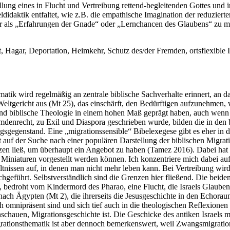
tellung eines in Flucht und Vertreibung rettend-begleitenden Gottes und
daktik entfaltet, wie z.B. die empathische Imagination der reduzierten
er als „Erfahrungen der Gnade“ oder „Lernchancen des Glaubens“ zu mi
, Hagar, Deportation, Heimkehr, Schutz des/der Fremden, ortsflexible I
matik wird regelmäßig an zentrale biblische Sachverhalte erinnert, an d
ltgericht aus (Mt 25), das einschärft, den Bedürftigen aufzunehmen, we
 und biblische Theologie in einem hohen Maß geprägt haben, auch wenn
mdenrecht, zu Exil und Diaspora geschrieben wurde, bilden die in den 
gsgegenstand. Eine „migrationssensible“ Bibelexegese gibt es eher in
gart auf der Suche nach einer populären Darstellung der biblischen Mig
zen ließ, um überhaupt ein Angebot zu haben (Tamez 2016). Dabei hat 
 Miniaturen vorgestellt werden können. Ich konzentriere mich dabei a
hältnissen auf, in denen man nicht mehr leben kann. Bei Vertreibung wir
führt. Selbstverständlich sind die Grenzen hier fließend. Die beiden
en, bedroht vom Kindermord des Pharao, eine Flucht, die Israels Glau
ie nach Ägypten (Mt 2), die ihrerseits die Jesusgeschichte in den Echo
ch omnipräsent sind und sich tief auch in die theologischen Reflexion
chauen, Migrationsgeschichte ist. Die Geschicke des antiken Israels m
rationsthematik ist aber dennoch bemerkenswert, weil Zwangsmigration 