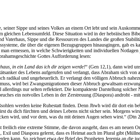
e, seiner Sippe und seines Volkes an einem Ort lebt und sein Auskommen
 im gleichen Lebensumfeld. Diese Situation wird in der hebräischen Bi
ind Vaterhaus, Sippe und die Ressourcen des Landes die großen Stabili
eitssysteme, die über die eigenen Bezugsgruppen hinausgingen, gab es 
man ermessen, in welche Schwierigkeiten und individuellen Notlagen je
rahamsgeschichte Gottes Aufforderung lesen:
aus, in ein Land das ich dir zeigen werde!
“ (Gen 12,1), dann wird uns
itätsanker des Lebens aufgerufen und verlangt, dass Abraham sich von a
ruch radikal und ungeheuerlich. Er verlangt den völligen Abbruch nahe
n muss, wird bei Zwangsmigrationen dieser Abbruch gewaltsam erzwungen
allerdings nur selten reflektiert. Die kompakteste Darstellung solche
uches ein notvolles Leben in der Zerstreuung (Diaspora) androht - mi
sohlen werden keine Ruhestatt finden. Denn Jhwh wird dir dort ein b
t du dich fürchten und deines Lebens nicht sicher sein. Morgens wirs
ecken wird, und vor dem, was du mit deinen Augen sehen wirst.“ (Dtn 2
st freilich eine extreme Stimme, die davon ausgeht, dass es am neuen O
Exil und Diaspora gelernt, dass es Heimat auch im Plural gibt (Müllne
werden kann. So zeichnet etwa der Brief des Propheten Jeremia an die ju