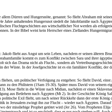
r allem Dürren und Hungersnöte, genannt: So flieht Abraham mit sein
ele Jahre anhaltenden Hungersnot siedelt die Jakobfamilie nach Ägypte
ischen Fluchtgeschichten aus wirtschaftlicher Not werden als erfolgrei
en. In der Bibel weist kein Herrscher eines Ziellandes Hungermigran
en: Jakob flieht aus Angst um sein Leben, nachdem er seinen älteren B
Abrahamfamilie kommt es zum Konflikt zwischen Sara und ihrer ägyptis
olt sich das Drama nicht als Flucht-, sondern als Vertreibungsgeschich
n der Wüste. In der Josefgeschichte ist es ein familiärer Konflikt, der
fliehen, um politischer Verfolgung zu entgehen: So flieht David, einst
dann zu den Philistern (1Sam 19-30). Später muss David von seinem ei
3). Mose flieht in die Wüste nach Midian, nachdem er einen Sklavenau
olgung aus Betlehem nach Ägypten (Mt 2). In der Geschichte König Sa
politische Exil flieht, um nach seiner Rückkehr dann der erste König 
ritik in Jerusalem zwingt ihn zur Flucht – wieder nach Ägypten. Darau
o der missliebige Prophet getötet wird (Jer 26). Vom Propheten Elija 
Ginsterstrauch und ist so erschöpft, dass er nur noch sterben will. Auc