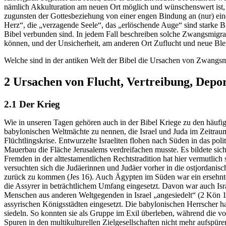
nämlich Akkulturation am neuen Ort möglich und wünschenswert ist, s
zugunsten der Gottesbeziehung von einer engen Bindung an (nur) eine
Herz“, die „verzagende Seele“, das „erlöschende Auge“ sind starke B
Bibel verbunden sind. In jedem Fall beschreiben solche Zwangsmigra
können, und der Unsicherheit, am anderen Ort Zuflucht und neue Ble
Welche sind in der antiken Welt der Bibel die Ursachen von Zwangs
2 Ursachen von Flucht, Vertreibung, Depor
2.1 Der Krieg
Wie in unseren Tagen gehören auch in der Bibel Kriege zu den häufi
babylonischen Weltmächte zu nennen, die Israel und Juda im Zeitraum 
Flüchtlingskrise. Entwurzelte Israeliten flohen nach Süden in das pol
Mauerbau die Fläche Jerusalems verdreifachen musste. Es bildete sic
Fremden in der alttestamentlichen Rechtstradition hat hier vermutlich
versuchten sich die Judäerinnen und Judäer vorher in die ostjordani
zurück zu kommen (Jes 16). Auch Ägypten im Süden war ein ersehnte
die Assyrer in beträchtlichem Umfang eingesetzt. Davon war auch Is
Menschen aus anderen Weltgegenden in Israel „angesiedelt“ (2 Kön 17)
assyrischen Königsstädten eingesetzt. Die babylonischen Herrscher ha
siedeln. So konnten sie als Gruppe im Exil überleben, während die vo
Spuren in den multikulturellen Zielgesellschaften nicht mehr aufspüre