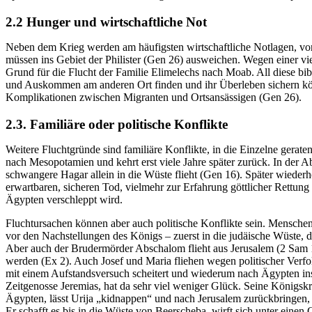
2.2 Hunger und wirtschaftliche Not
Neben dem Krieg werden am häufigsten wirtschaftliche Notlagen, vo
müssen ins Gebiet der Philister (Gen 26) ausweichen. Wegen einer vi
Grund für die Flucht der Familie Elimelechs nach Moab. All diese bibl
und Auskommen am anderen Ort finden und ihr Überleben sichern könn
Komplikationen zwischen Migranten und Ortsansässigen (Gen 26).
2.3. Familiäre oder politische Konflikte
Weitere Fluchtgründe sind familiäre Konflikte, in die Einzelne gerat
nach Mesopotamien und kehrt erst viele Jahre später zurück. In der 
schwangere Hagar allein in die Wüste flieht (Gen 16). Später wiederh
erwartbaren, sicheren Tod, vielmehr zur Erfahrung göttlicher Rettung i
Ägypten verschleppt wird.
Fluchtursachen können aber auch politische Konflikte sein. Menschen 
vor den Nachstellungen des Königs – zuerst in die judäische Wüste, 
Aber auch der Brudermörder Abschalom flieht aus Jerusalem (2 Sam 1
werden (Ex 2). Auch Josef und Maria fliehen wegen politischer Verf
mit einem Aufstandsversuch scheitert und wiederum nach Ägypten ins 
Zeitgenosse Jeremias, hat da sehr viel weniger Glück. Seine Königsk
Ägypten, lässt Urija „kidnappen“ und nach Jerusalem zurückbringen, w
Er schafft es bis in die Wüste von Beerscheba, wirft sich unter einen 