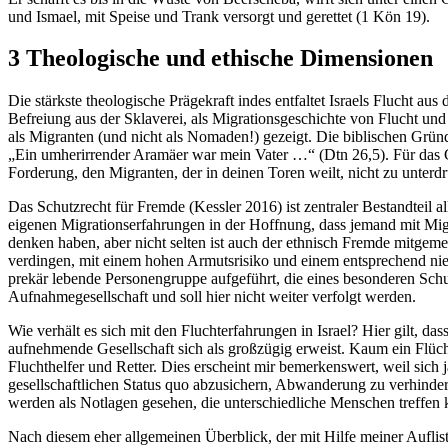
und Ismael, mit Speise und Trank versorgt und gerettet (1 Kön 19).
3 Theologische und ethische Dimensionen
Die stärkste theologische Prägekraft indes entfaltet Israels Flucht aus
Befreiung aus der Sklaverei, als Migrationsgeschichte von Flucht un
als Migranten (und nicht als Nomaden!) gezeigt. Die biblischen Grün
„Ein umherirrender Aramäer war mein Vater …“ (Dtn 26,5). Für das G
Forderung, den Migranten, der in deinen Toren weilt, nicht zu unterd
Das Schutzrecht für Fremde (Kessler 2016) ist zentraler Bestandteil a
eigenen Migrationserfahrungen in der Hoffnung, dass jemand mit Migr
denken haben, aber nicht selten ist auch der ethnisch Fremde mitgeme
verdingen, mit einem hohen Armutsrisiko und einem entsprechend n
prekär lebende Personengruppe aufgeführt, die eines besonderen Sch
Aufnahmegesellschaft und soll hier nicht weiter verfolgt werden.
Wie verhält es sich mit den Fluchterfahrungen in Israel? Hier gilt, da
aufnehmende Gesellschaft sich als großzügig erweist. Kaum ein Flüch
Fluchthelfer und Retter. Dies erscheint mir bemerkenswert, weil sich
gesellschaftlichen Status quo abzusichern, Abwanderung zu verhin
werden als Notlagen gesehen, die unterschiedliche Menschen treffen kö
Nach diesem eher allgemeinen Überblick, der mit Hilfe meiner Auflis