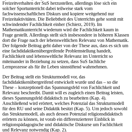
Freizeitverhalten der SuS herzustellen, allerdings löse sich ein
solcher Sportunterricht dabei teilweise stark vom
fachwissenschaftlichen Diskurs und kopiere weitgehend nur
Freizeitaktivitäten. Die Beliebtheit des Unterrichts gehe somit mit
schwindender Fachlichkeit einher (Schierz, 2019). Im
Mathematikunterricht wiederum wird die Fachlichkeit kaum in
Frage gestellt. Allerdings stellt sich insbesondere in höheren Klassen
dort die Frage nach der lebensweltlichen Relevanz von Mathematik.
Der folgende Beitrag geht daher von der These aus, dass es sich um
eine fachdidaktikenübergreifende Problemstellung handelt,
Fachlichkeit und lebensweltliche Relevanz im Unterricht so
miteinander in Beziehung zu setzen, dass SuS fachliche
Lernprozesse als für ihr Leben sinnstiftend wahrnehmen.
Der Beitrag stellt ein Strukturmodell vor, das
fachdidaktikenübergreifend entwickelt wurde und das – so die
These – konzeptionell das Spannungsfeld von Fachlichkeit und
Relevanz beschreibt. Damit will es zugleich einen Beitrag leisten,
dieses Spannungsfeld didaktisch zu bearbeiten (Kap. 4).
Anschließend wird erörtert, welches Potenzial das Strukturmodell
für den RU und seine Didaktik besitzt (Kap. 5). Um jedoch sowohl
das Strukturmodell, als auch dessen Potenzial religionsdidaktisch
erörtern zu können, ist vorab ein differenzierterer Einblick in
religionspädagogische und didaktische Diskurse um Fachlichkeit
und Relevanz notwendig (Kap. 2).