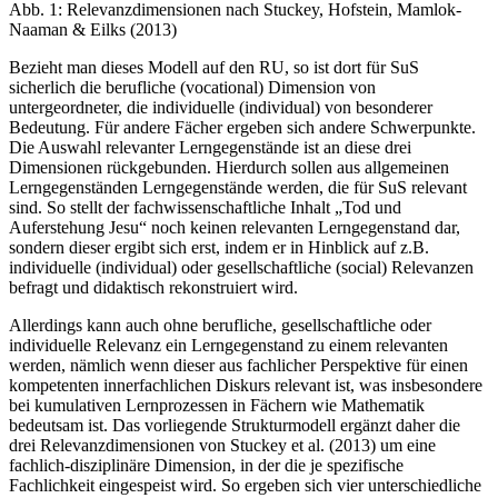
Abb. 1: Relevanzdimensionen nach Stuckey, Hofstein, Mamlok-
Naaman & Eilks (2013)
Bezieht man dieses Modell auf den RU, so ist dort für SuS
sicherlich die berufliche (vocational) Dimension von
untergeordneter, die individuelle (individual) von besonderer
Bedeutung. Für andere Fächer ergeben sich andere Schwerpunkte.
Die Auswahl relevanter Lerngegenstände ist an diese drei
Dimensionen rückgebunden. Hierdurch sollen aus allgemeinen
Lerngegenständen Lerngegenstände werden, die für SuS relevant
sind. So stellt der fachwissenschaftliche Inhalt „Tod und
Auferstehung Jesu“ noch keinen relevanten Lerngegenstand dar,
sondern dieser ergibt sich erst, indem er in Hinblick auf z.B.
individuelle (individual) oder gesellschaftliche (social) Relevanzen
befragt und didaktisch rekonstruiert wird.
Allerdings kann auch ohne berufliche, gesellschaftliche oder
individuelle Relevanz ein Lerngegenstand zu einem relevanten
werden, nämlich wenn dieser aus fachlicher Perspektive für einen
kompetenten innerfachlichen Diskurs relevant ist, was insbesondere
bei kumulativen Lernprozessen in Fächern wie Mathematik
bedeutsam ist. Das vorliegende Strukturmodell ergänzt daher die
drei Relevanzdimensionen von Stuckey et al. (2013) um eine
fachlich-disziplinäre Dimension, in der die je spezifische
Fachlichkeit eingespeist wird. So ergeben sich vier unterschiedliche