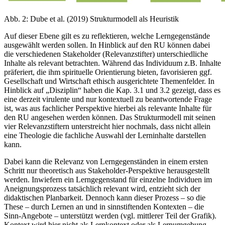
Abb. 2: Dube et al. (2019) Strukturmodell als Heuristik
Auf dieser Ebene gilt es zu reflektieren, welche Lerngegenstände
ausgewählt werden sollen. In Hinblick auf den RU können dabei
die verschiedenen Stakeholder (Relevanzstifter) unterschiedliche
Inhalte als relevant betrachten. Während das Individuum z.B. Inhalte
präferiert, die ihm spirituelle Orientierung bieten, favorisieren ggf.
Gesellschaft und Wirtschaft ethisch ausgerichtete Themenfelder. In
Hinblick auf „Disziplin“ haben die Kap. 3.1 und 3.2 gezeigt, dass es
eine derzeit virulente und nur kontextuell zu beantwortende Frage
ist, was aus fachlicher Perspektive hierbei als relevante Inhalte für
den RU angesehen werden können. Das Strukturmodell mit seinen
vier Relevanzstiftern unterstreicht hier nochmals, dass nicht allein
eine Theologie die fachliche Auswahl der Lerninhalte darstellen
kann.
Dabei kann die Relevanz von Lerngegenständen in einem ersten
Schritt nur theoretisch aus Stakeholder-Perspektive herausgestellt
werden. Inwiefern ein Lerngegenstand für einzelne Individuen im
Aneignungsprozess tatsächlich relevant wird, entzieht sich der
didaktischen Planbarkeit. Dennoch kann dieser Prozess – so die
These – durch Lernen an und in sinnstiftenden Kontexten – die
Sinn-Angebote – unterstützt werden (vgl. mittlerer Teil der Grafik).
Kontext wird hier nicht als Lernkontext oder als Lernumgebung