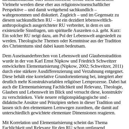
Vielmehr werden diese eher aus religionswissenschaftlicher
Perspektive – und damit weitgehend sachkundlich –
wahrgenommen und diskutiert. Zugleich – und im Gegensatz zu
diesem sachkundlichen RU – ist ein dezidiert lebensweltlich-
anthropologisch ausgerichteter RU verbreitet, in dem es um
existenzielle Sinnfragen, um spirituelle Auszeiten o.ä. geht. Kurz:
Ein solcher RU neigt dazu, am Pol der Lebenswelt angesiedelt zu
werden. Theologische Themen oder Kenntnisse aus der Tradition
des Christentums sind dabei kaum bedeutsam.
Dem Auseinanderbrechen von Lebenswelt und Glaubenstradition
wurde in der von Karl Ernst Nipkow und Friedrich Schweitzer
entwickelten Elementarisierung (Nipkow, 2002; Schweitzer, 2011)
durch eine stärkere Ausdifferenzierung und Verzahnung entgegnet.
Diese behält eine korrelative Grundorientierung bei, integriert aber
deutlich mehr Konstruktvariablen religiöser Lernprozesse. Dabei hat
auch die Elementarisierung Fachlichkeit und Relevanz, Theologie,
Glauben und Lebenswelt im Blick und versucht diese, konstruktiv
zu verschränken. Viele neuere religionspädagogische und -
didaktische Ansätze und Prinzipien stehen in dieser Tradition und
lassen sich den elementaren Lernwegen zuordnen, die damit auf
unterschiedlich gewichtete elementare Dimensionen reagieren.
Mit Korrelation und Elementarisierung scheint das Thema
Fachlichkeit und Relevanz für den RU schon umfassend