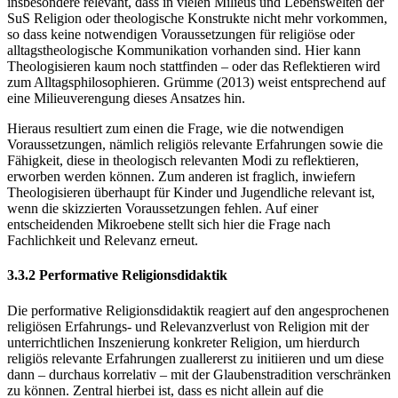
insbesondere relevant, dass in vielen Milieus und Lebenswelten der
SuS Religion oder theologische Konstrukte nicht mehr vorkommen,
so dass keine notwendigen Voraussetzungen für religiöse oder
alltagstheologische Kommunikation vorhanden sind. Hier kann
Theologisieren kaum noch stattfinden – oder das Reflektieren wird
zum Alltagsphilosophieren. Grümme (2013) weist entsprechend auf
eine Milieuverengung dieses Ansatzes hin.
Hieraus resultiert zum einen die Frage, wie die notwendigen
Voraussetzungen, nämlich religiös relevante Erfahrungen sowie die
Fähigkeit, diese in theologisch relevanten Modi zu reflektieren,
erworben werden können. Zum anderen ist fraglich, inwiefern
Theologisieren überhaupt für Kinder und Jugendliche relevant ist,
wenn die skizzierten Voraussetzungen fehlen. Auf einer
entscheidenden Mikroebene stellt sich hier die Frage nach
Fachlichkeit und Relevanz erneut.
3.3.2 Performative Religionsdidaktik
Die performative Religionsdidaktik reagiert auf den angesprochenen
religiösen Erfahrungs- und Relevanzverlust von Religion mit der
unterrichtlichen Inszenierung konkreter Religion, um hierdurch
religiös relevante Erfahrungen zuallererst zu initiieren und um diese
dann – durchaus korrelativ – mit der Glaubenstradition verschränken
zu können. Zentral hierbei ist, dass es nicht allein auf die