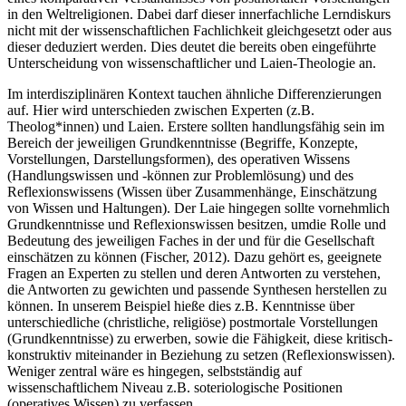
in den Weltreligionen. Dabei darf dieser innerfachliche Lerndiskurs
nicht mit der wissenschaftlichen Fachlichkeit gleichgesetzt oder aus
dieser deduziert werden. Dies deutet die bereits oben eingeführte
Unterscheidung von wissenschaftlicher und Laien-Theologie an.
Im interdisziplinären Kontext tauchen ähnliche Differenzierungen
auf. Hier wird unterschieden zwischen Experten (z.B.
Theolog*innen) und Laien. Erstere sollten handlungsfähig sein im
Bereich der jeweiligen Grundkenntnisse (Begriffe, Konzepte,
Vorstellungen, Darstellungsformen), des operativen Wissens
(Handlungswissen und -können zur Problemlösung) und des
Reflexionswissens (Wissen über Zusammenhänge, Einschätzung
von Wissen und Haltungen). Der Laie hingegen sollte vornehmlich
Grundkenntnisse und Reflexionswissen besitzen, um
die Rolle und
Bedeutung des jeweiligen Faches in der und für die Gesellschaft
einschätzen zu können (Fischer, 2012). Dazu gehört es, geeignete
Fragen an Experten zu stellen und deren Antworten zu verstehen,
die Antworten zu gewichten und passende Synthesen herstellen zu
können. In unserem Beispiel hieße dies z.B. Kenntnisse über
unterschiedliche (christliche, religiöse) postmortale Vorstellungen
(Grundkenntnisse) zu erwerben, sowie die Fähigkeit, diese kritisch-
konstruktiv miteinander in Beziehung zu setzen (Reflexionswissen).
Weniger zentral wäre es hingegen, selbstständig auf
wissenschaftlichem Niveau z.B. soteriologische Positionen
(operatives Wissen) zu verfassen.