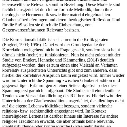
lebensweltliche Relevanz somit in Beziehung. Diese Modelle sind
fachlich ausgerichtet durch ihre formale Methodik, durch ihre
theologische Hermeneutik sowie ihre material eingebrachten
Glaubensüberlieferungen und deren theologischer Reflexion. Und
für die SuS sollen sie durch die Einbeziehung von
Gegenwartserfahrungen Relevanz besitzen.
Die Korrelationsdidaktik ist seit Jahren in die Kritik geraten
(Englert, 1993; 1996). Dabei wird der Grundgedanke der
Korrelation weitgehend nicht in Frage gestellt, sondern sie scheint
oftmals nicht (mehr) zu funktionieren. Nun ist nicht zuletzt mit der
Studie von Englert, Henneke und Kämmerling (2014) deutlich
aufgezeigt worden, dass es zum einen eine Vielzahl an Varianten
korrelativ ausgerichteten Unterrichts gibt und zum anderen, dass
hierbei der korrelative Anspruch kaum eingelöst wird. Immer wieder
wird im Unterricht die Spannung zwischen Glaubenstradition und
gegenwärtigen Erfahrungen zu einer Seite aufgelöst – oder diese
Spannung erst gar nicht aufgebaut. Die Studie stellt eine deutliche
Tendenz zur Versachkundlichung des RU heraus. Hierbei wird der
Unterricht an der Glaubenstradition ausgerichtet, die allerdings nicht
auf die eigene Lebenswirklichkeit bezogen, sondern vielmehr
religions- bzw. sachkundlich angeeignet wird. Im Kontext
interreligiösen Lernens ist darüber hinaus ein Interesse für andere
religiöse Traditionen erwacht, die aber oftmals keine relevante,
identitätsbildende oder konfessorische Größe mehr darstellen.