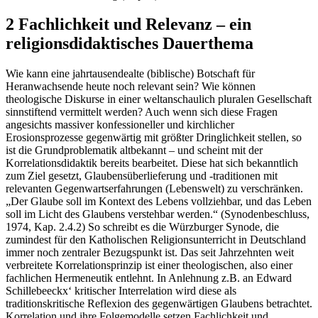
2 Fachlichkeit und Relevanz – ein
religionsdidaktisches Dauerthema
Wie kann eine jahrtausendealte (biblische) Botschaft für
Heranwachsende heute noch relevant sein? Wie können
theologische Diskurse in einer weltanschaulich pluralen Gesellschaft
sinnstiftend vermittelt werden? Auch wenn sich diese Fragen
angesichts massiver konfessioneller und kirchlicher
Erosionsprozesse gegenwärtig mit größter Dringlichkeit stellen, so
ist die Grundproblematik altbekannt – und scheint mit der
Korrelationsdidaktik bereits bearbeitet. Diese hat sich bekanntlich
zum Ziel gesetzt, Glaubensüberlieferung und -traditionen mit
relevanten Gegenwartserfahrungen (Lebenswelt) zu verschränken.
„Der Glaube soll im Kontext des Lebens vollziehbar, und das Leben
soll im Licht des Glaubens verstehbar werden.“ (Synodenbeschluss,
1974, Kap. 2.4.2) So schreibt es die Würzburger Synode, die
zumindest für den Katholischen Religionsunterricht in Deutschland
immer noch zentraler Bezugspunkt ist. Das seit Jahrzehnten weit
verbreitete Korrelationsprinzip ist einer theologischen, also einer
fachlichen Hermeneutik entlehnt. In Anlehnung z.B. an Edward
Schillebeeckx‘ kritischer Interrelation wird diese als
traditionskritische Reflexion des gegenwärtigen Glaubens betrachtet.
Korrelation und ihre Folgemodelle setzen Fachlichkeit und