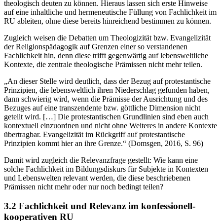
theologisch deuten zu können. Hieraus lassen sich erste Hinweise
auf eine inhaltliche und hermeneutische Füllung von Fachlichkeit im
RU ableiten, ohne diese bereits hinreichend bestimmen zu können.
Zugleich weisen die Debatten um Theologizität bzw. Evangelizität
der Religionspädagogik auf Grenzen einer so verstandenen
Fachlichkeit hin, denn diese trifft gegenwärtig auf lebensweltliche
Kontexte, die zentrale theologische Prämissen nicht mehr teilen.
„An dieser Stelle wird deutlich, dass der Bezug auf protestantische
Prinzipien, die lebensweltlich ihren Niederschlag gefunden haben,
dann schwierig wird, wenn die Prämisse der Ausrichtung und des
Bezuges auf eine transzendente bzw. göttliche Dimension nicht
geteilt wird. […] Die protestantischen Grundlinien sind eben auch
kontextuell einzuordnen und nicht ohne Weiteres in andere Kontexte
übertragbar. Evangelizität im Rückgriff auf protestantische
Prinzipien kommt hier an ihre Grenze.“ (Domsgen, 2016, S. 96)
Damit wird zugleich die Relevanzfrage gestellt: Wie kann eine
solche Fachlichkeit im Bildungsdiskurs für Subjekte in Kontexten
und Lebenswelten relevant werden, die diese beschriebenen
Prämissen nicht mehr oder nur noch bedingt teilen?
3.2 Fachlichkeit und Relevanz im konfessionell-
kooperativen RU