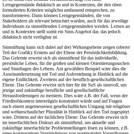
Lerngegenstände didaktisch an und in Kontexten, die den oben
formulierten Kriterien möglichst umfassend entsprechen, zu
transformieren. Dann können Lerngegenständen, die von
Stakeholdern als relevant betrachtet wurden, auch für das jeweilige
Individuum zu sinnstiftenden Lerngegenständen werden. Lernen an
und in Kontexten stellt somit ein Sinn-Angebot dar, das jedoch
didaktisch nicht verfügbar ist.
Sinnstiftung kann sich dabei auf drei Wirkungsebene zeigen (oberer
Teil der Grafik): Erstens auf der Ebene der Persönlichkeitsbildung.
Das Gelernte erweist sich als sinnstiftend für das individuelle,
persönliche Leben, für die großen und kleinen Orientierungssuchen
und Sinnfragen des Lebens. Am gewählten Beispiel wäre dies die
Auseinandersetzung mit Tod und Auferstehung in Hinblick auf die
eigene Endlichkeit. Zweitens auf der beruflich-gesellschaftlichen
Ebene. Das Gelernte erweist sich hier für die SuS als sinnvoll, um
jetzige und zukünftige berufliche und gesellschaftliche
Herausforderungen zu meistern. Dies wäre z.B. der Fall, wenn der
Friedhofskontext interreligiös konstruiert würde und auf Fragen
nach einem angemessenen gesellschaftlichen Umgang mit religiöser
und weltanschaulicher Pluralität in Hinblick auf den Tod zugespitzt
wäre. Drittens auf der fachlichen Ebene: Das Gelernte erweist sich
im innerfachlichen Diskurs als sinnstiftend, um aktuelle und
zukünftige innerfachliche Problemstellungen lösen zu können, z.B.
eines komparativen Verständnisses von postmortalen Vorstellungen