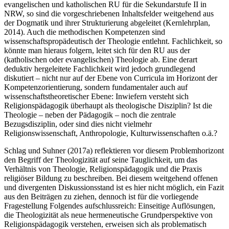
evangelischen und katholischen RU für die Sekundarstufe II in
NRW, so sind die vorgeschriebenen Inhaltsfelder weitgehend aus
der Dogmatik und ihrer Strukturierung abgeleitet (Kernlehrplan,
2014). Auch die methodischen Kompetenzen sind
wissenschaftspropädeutisch der Theologie entlehnt. Fachlichkeit, so
könnte man hieraus folgern, leitet sich für den RU aus der
(katholischen oder evangelischen) Theologie ab. Eine derart
deduktiv hergeleitete Fachlichkeit wird jedoch grundlegend
diskutiert – nicht nur auf der Ebene von Curricula im Horizont der
Kompetenzorientierung, sondern fundamentaler auch auf
wissenschaftstheoretischer Ebene: Inwiefern versteht sich
Religionspädagogik überhaupt als theologische Disziplin? Ist die
Theologie – neben der Pädagogik – noch die zentrale
Bezugsdisziplin, oder sind dies nicht vielmehr
Religionswissenschaft, Anthropologie, Kulturwissenschaften o.ä.?
Schlag und Suhner (2017a) reflektieren vor diesem Problemhorizont
den Begriff der Theologizität auf seine Tauglichkeit, um das
Verhältnis von Theologie, Religionspädagogik und die Praxis
religiöser Bildung zu beschreiben. Bei diesem weitgehend offenen
und divergenten Diskussionsstand ist es hier nicht möglich, ein Fazit
aus den Beiträgen zu ziehen, dennoch ist für die vorliegende
Fragestellung Folgendes aufschlussreich: Einseitige Auflösungen,
die Theologizität als neue hermeneutische Grundperspektive von
Religionspädagogik verstehen, erweisen sich als problematisch