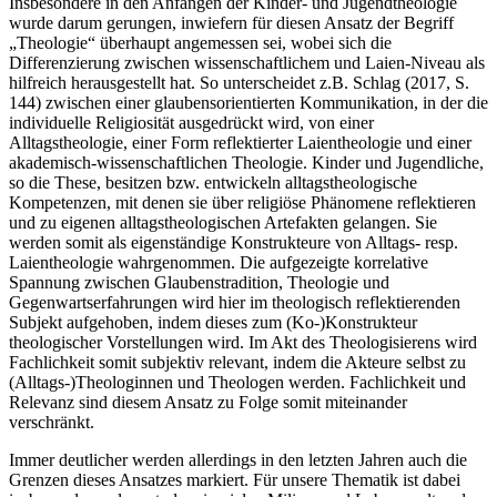
Insbesondere in den Anfängen der Kinder- und Jugendtheologie
wurde darum gerungen, inwiefern für diesen Ansatz der Begriff
„Theologie“ überhaupt angemessen sei, wobei sich die
Differenzierung zwischen wissenschaftlichem und Laien-Niveau als
hilfreich herausgestellt hat. So unterscheidet z.B. Schlag (2017, S.
144) zwischen einer glaubensorientierten Kommunikation, in der die
individuelle Religiosität ausgedrückt wird, von einer
Alltagstheologie, einer Form reflektierter Laientheologie und einer
akademisch-wissenschaftlichen Theologie. Kinder und Jugendliche,
so die These, besitzen bzw. entwickeln alltagstheologische
Kompetenzen, mit denen sie über religiöse Phänomene reflektieren
und zu eigenen alltagstheologischen Artefakten gelangen. Sie
werden somit als eigenständige Konstrukteure von Alltags- resp.
Laientheologie wahrgenommen. Die aufgezeigte korrelative
Spannung zwischen Glaubenstradition, Theologie und
Gegenwartserfahrungen wird hier im theologisch reflektierenden
Subjekt aufgehoben, indem dieses zum (Ko-)Konstrukteur
theologischer Vorstellungen wird. Im Akt des Theologisierens wird
Fachlichkeit somit subjektiv relevant, indem die Akteure selbst zu
(Alltags-)Theologinnen und Theologen werden. Fachlichkeit und
Relevanz sind diesem Ansatz zu Folge somit miteinander
verschränkt.
Immer deutlicher werden allerdings in den letzten Jahren auch die
Grenzen dieses Ansatzes markiert. Für unsere Thematik ist dabei