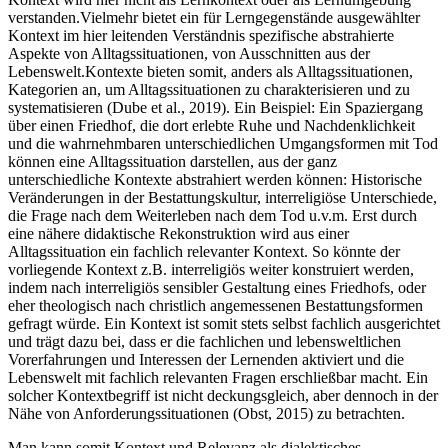
verstanden.
Vielmehr bietet ein für Lerngegenstände ausgewählter
Kontext im hier leitenden Verständnis spezifische abstrahierte
Aspekte von Alltagssituationen, von Ausschnitten aus der
Lebenswelt.
Kontexte bieten somit, anders als Alltagssituationen,
Kategorien an, um Alltagssituationen zu charakterisieren und zu
systematisieren (Dube et al., 2019). Ein Beispiel: Ein Spaziergang
über einen Friedhof, die dort erlebte Ruhe und Nachdenklichkeit
und die wahrnehmbaren unterschiedlichen Umgangsformen mit Tod
können eine Alltagssituation darstellen, aus der ganz
unterschiedliche Kontexte abstrahiert werden können: Historische
Veränderungen in der Bestattungskultur, interreligiöse Unterschiede,
die Frage nach dem Weiterleben nach dem Tod u.v.m. Erst durch
eine nähere didaktische Rekonstruktion wird aus einer
Alltagssituation ein fachlich relevanter Kontext. So könnte der
vorliegende Kontext z.B. interreligiös weiter konstruiert werden,
indem nach interreligiös sensibler Gestaltung eines Friedhofs, oder
eher theologisch nach christlich angemessenen Bestattungsformen
gefragt würde. Ein Kontext ist somit stets selbst fachlich ausgerichtet
und trägt dazu bei, dass er die fachlichen und lebensweltlichen
Vorerfahrungen und Interessen der Lernenden aktiviert und die
Lebenswelt mit fachlich relevanten Fragen erschließbar macht. Ein
solcher Kontextbegriff ist nicht deckungsgleich, aber dennoch in der
Nähe von Anforderungssituationen (Obst, 2015) zu betrachten.
Man kann somit Kontext und Relevanz als dialektisches