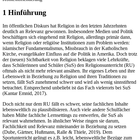
1 Hinführung
Im öffentlichen Diskurs hat Religion in den letzten Jahrzehnten
deutlich an Relevanz gewonnen. Insbesondere Medien und Politik
beschäftigen sich eingehend mit Religion, allerdings primär dann,
wenn Religion oder religiöse Institutionen zum Problem werden:
islamischer Fundamentalismus, Missbrauch in der Katholischen
Kirche, evangelikaler Einfluss auf die Politik in Amerika. Doch trotz
der (neuen) Sichtbarkeit von Religion beklagen viele Lehrkräfte,
dass Schülerinnen und Schüler (SuS) den Religionsunterricht (RU)
oftmals als nicht mehr relevant ansähen. Ihr eigenes Leben und ihre
Lebenswelt in Beziehung zu Religion und ihren Traditionen zu
setzen, fällt SuS zunehmend schwer und wird als wenig sinnstiftend
betrachtet. Entsprechend unbeliebt ist das Fach vielerorts bei SuS
(Kantar Emnid, 2017).
Doch nicht nur dem RU fällt es schwer, seine fachlichen Inhalte
lebensweltlich zu plausibilisieren. Auch viele andere Schulfächer
haben Mühe fachliche Lernsettings zu entwerfen, die SuS als
relevant wahrnehmen. In ähnlicher Weise ringen sie darum,
Fachlichkeit und Relevanz miteinander in Beziehung zu setzen
(Dube, Gärtner, Hußmann, Ralle & Thiele, 2019). Dem
Sportunterricht gelingt es z.B. leicht, lebensweltliche Bezüge zum