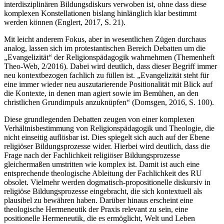
interdisziplinären Bildungsdiskurs verwoben ist, ohne dass diese
komplexen Konstellationen bislang hinlänglich klar bestimmt
werden können (Englert, 2017, S. 21).
Mit leicht anderem Fokus, aber in wesentlichen Zügen durchaus
analog, lassen sich im protestantischen Bereich Debatten um die
„Evangelizität“ der Religionspädagogik wahrnehmen (Themenheft
Theo-Web, 2/2016). Dabei wird deutlich, dass dieser Begriff immer
neu kontextbezogen fachlich zu füllen ist. „Evangelizität steht für
eine immer wieder neu auszutarierende Positionalität mit Blick auf
die Kontexte, in denen man agiert sowie im Bemühen, an den
christlichen Grundimpuls anzuknüpfen“ (Domsgen, 2016, S. 100).
Diese grundlegenden Debatten zeugen von einer komplexen
Verhältnisbestimmung von Religionspädagogik und Theologie, die
nicht einseitig auflösbar ist. Dies spiegelt sich auch auf der Ebene
religiöser Bildungsprozesse wider. Hierbei wird deutlich, dass die
Frage nach der Fachlichkeit religiöser Bildungsprozesse
gleichermaßen umstritten wie komplex ist. Damit ist auch eine
entsprechende theologische Ableitung der Fachlichkeit des RU
obsolet. Vielmehr werden dogmatisch-propositionelle diskursiv in
religiöse Bildungsprozesse eingebracht, die sich kontextuell als
plausibel zu bewähren haben. Darüber hinaus erscheint eine
theologische Hermeneutik der Praxis relevant zu sein, eine
positionelle Hermeneutik, die es ermöglicht, Welt und Leben