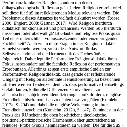
Performanz konkreter Religion, sondern um deren
(alltags-)theologische Reflexion geht. Indem Religion erprobt wird,
soll diese für SuS im reflektierenden Modus relevant werden. Die
Problematik dieses Ansatzes ist vielfach diskutiert worden (Roose,
2006; Englert, 2008; Gärtner, 2017). Wird Religion hierdurch
didaktisch funktionalisiert und profanisiert? Werden SuS hierdurch
missioniert oder überwältigt? Ist Glaube und religiöse Praxis quasi
Teil einer unterrichtlich vorauszusetzenden oder einzubringenden
Fachlichkeit? Auch wenn diese Fragen in der Religionsdidaktik
zumeist verneint werden, so ist diese Antwort für das
Selbstverständnis und die Hermeneutik des Faches äußerst
folgenreich. Daher legt die Performative Religionsdidaktik ihren
Fokus insbesondere auf die fachliche Reflexion der performativen
Erprobungen. Allerdings zeigen erste empirische Studien zur
Performativen Religionsdidaktik, dass gerade der reflektierende
Umgang mit Religion als zentrale Herausforderung zu bezeichnen
ist. Hier werden Tendenzen deutlich, dass performative Lernsettings
Gefahr laufen, kulturelle Differenzen zu nivellieren, zu
ahistorischen, subjektiven Identifizierungen aufzufordern, religiöse
Fremdheit ethisch-moralisch zu deuten bzw. zu glätten (Kumlehn,
2012a, S. 294) und dabei die religiöse Weltdeutung in ihrer
Fremdheit einzuebnen (Kumlehn, 2012b, S. 147). Zumindest in der
Praxis des RU scheint die oben beschriebene theologische,
positionell-partizipatorische Hermeneutik eher unzureichend an
religiöse (Probe-)Praxis herangetragen zu werden. Die für die SuS –