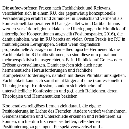
Die aufgeworfenen Fragen nach Fachlichkeit und Relevanz
verschärfen sich in einem RU, der gegenwärtig konzeptionelle
Veränderungen erfährt und zumindest in Deutschland vermehrt als
konfessionell-kooperativer RU ausgestaltet wird. Darüber hinaus
werden verstärkt religionsdidaktische Überlegungen in Hinblick auf
interreligiöse Kooperationen angestellt (Positionspapier, 2016), die
damit einholen, was im RU bereits an vielen Orten Praxis ist: RU in
multireligiösen Lerngruppen. Selbst wenn dogmatisch-
propositionelle Aussagen und eine theologische Hermeneutik die
Fachlichkeit im RU mitbestimmen, so sind diese nun plural und
mehrperspektivisch ausgerichtet, z.B. in Hinblick auf Gottes- oder
Erlösungsvorstellungen. Damit ergeben sich auch neue
hermeneutische Herausforderungen und fachliche
Kompetenzanforderungen, nämlich mit dieser Pluralität umzugehen.
Fachlichkeit kann sich somit nicht länger auf eine (konfessionelle)
Theologie resp. Konfession, sondern sich vielmehr auf
unterschiedliche Konfessionen und ggf. auch Religionen, deren
Theologien und Hermeneutiken beziehen.
Kooperatives religiöses Lernen zielt darauf, die eigene
Positionierung im Lichte des Fremden, Andere vertieft wahrnehmen,
Gemeinsamkeiten und Unterschiede erkennen und reflektieren zu
können, um hierdurch zu einer vertieften, reflektierten
Positionierung zu gelangen. Perspektivenwechsel und -