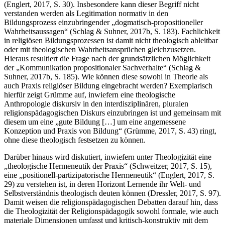
(Englert, 2017, S. 30). Insbesondere kann dieser Begriff nicht
verstanden werden als Legitimation normativ in den
Bildungsprozess einzubringender „dogmatisch-propositioneller
Wahrheitsaussagen“ (Schlag & Suhner, 2017b, S. 183). Fachlichkeit
in religiösen Bildungsprozessen ist damit nicht theologisch ableitbar
oder mit theologischen Wahrheitsansprüchen gleichzusetzen.
Hieraus resultiert die Frage nach der grundsätzlichen Möglichkeit
der „Kommunikation propositionaler Sachverhalte“ (Schlag &
Suhner, 2017b, S. 185). Wie können diese sowohl in Theorie als
auch Praxis religiöser Bildung eingebracht werden? Exemplarisch
hierfür zeigt Grümme auf, inwiefern eine theologische
Anthropologie diskursiv in den interdisziplinären, pluralen
religionspädagogischen Diskurs einzubringen ist und gemeinsam mit
diesem um eine „gute Bildung […] um eine angemessene
Konzeption und Praxis von Bildung“ (Grümme, 2017, S. 43) ringt,
ohne diese theologisch festsetzen zu können.
Darüber hinaus wird diskutiert, inwiefern unter Theologizität eine
„theologische Hermeneutik der Praxis“ (Schweitzer, 2017, S. 15),
eine „positionell-partizipatorische Hermeneutik“ (Englert, 2017, S.
29) zu verstehen ist, in deren Horizont Lernende ihr Welt- und
Selbstverständnis theologisch deuten können (Dressler, 2017, S. 97).
Damit weisen die religionspädagogischen Debatten darauf hin, dass
die Theologizität der Religionspädagogik sowohl formale, wie auch
materiale Dimensionen umfasst und kritisch-konstruktiv mit dem