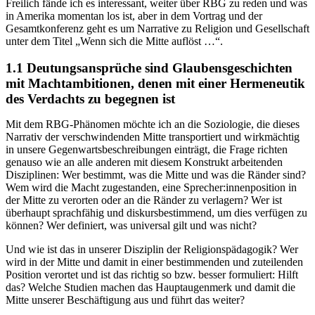
Freilich fände ich es interessant, weiter über RBG zu reden und was
in Amerika momentan los ist, aber in dem Vortrag und der
Gesamtkonferenz geht es um Narrative zu Religion und Gesellschaft
unter dem Titel „Wenn sich die Mitte auflöst …“.
1.1 Deutungsansprüche sind Glaubensgeschichten
mit Machtambitionen, denen mit einer Hermeneutik
des Verdachts zu begegnen ist
Mit dem RBG-Phänomen möchte ich an die Soziologie, die dieses
Narrativ der verschwindenden Mitte transportiert und wirkmächtig
in unsere Gegenwartsbeschreibungen einträgt, die Frage richten
genauso wie an alle anderen mit diesem Konstrukt arbeitenden
Disziplinen: Wer bestimmt, was die Mitte und was die Ränder sind?
Wem wird die Macht zugestanden, eine Sprecher:innenposition in
der Mitte zu verorten oder an die Ränder zu verlagern? Wer ist
überhaupt sprachfähig und diskursbestimmend, um dies verfügen zu
können? Wer definiert, was universal gilt und was nicht?
Und wie ist das in unserer Disziplin der Religionspädagogik? Wer
wird in der Mitte und damit in einer bestimmenden und zuteilenden
Position verortet und ist das richtig so bzw. besser formuliert: Hilft
das? Welche Studien machen das Hauptaugenmerk und damit die
Mitte unserer Beschäftigung aus und führt das weiter?