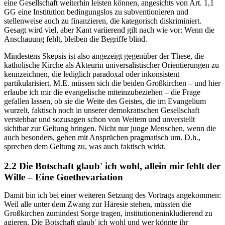
eine Gesellschaft weiterhin leisten können, angesichts von Art. 1,1
GG eine Institution bedingungslos zu subventionieren und
stellenweise auch zu finanzieren, die kategorisch diskriminiert.
Gesagt wird viel, aber Kant variierend gilt nach wie vor: Wenn die
Anschauung fehlt, bleiben die Begriffe blind.
Mindestens Skepsis ist also angezeigt gegenüber der These, die
katholische Kirche als Akteurin universalistischer Orientierungen zu
kennzeichnen, die lediglich paradoxal oder inkonsistent
partikularisiert. M.E. müssen sich die beiden Großkirchen – und hier
erlaube ich mir die evangelische miteinzubeziehen – die Frage
gefallen lassen, ob sie die Weite des Geistes, die im Evangelium
wurzelt, faktisch noch in unserer demokratischen Gesellschaft
verstehbar und sozusagen schon von Weitem und unverstellt
sichtbar zur Geltung bringen. Nicht nur junge Menschen, wenn die
auch besonders, gehen mit Ansprüchen pragmatisch um. D.h.,
sprechen dem Geltung zu, was auch faktisch wirkt.
2.2 Die Botschaft glaub' ich wohl, allein mir fehlt der
Wille – Eine Goethevariation
Damit bin ich bei einer weiteren Setzung des Vortrags angekommen:
Weil alle unter dem Zwang zur Häresie stehen, müssten die
Großkirchen zumindest Sorge tragen, institutioneninkludierend zu
agieren. Die Botschaft glaub' ich wohl und wer könnte ihr