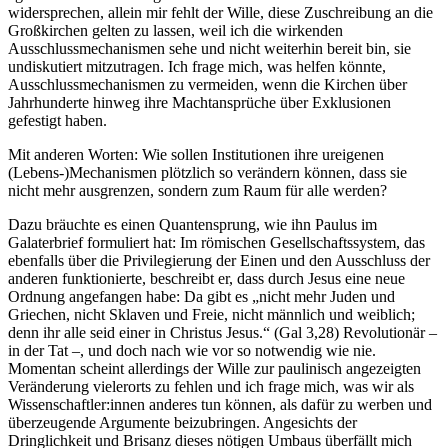
widersprechen, allein mir fehlt der Wille, diese Zuschreibung an die
Großkirchen gelten zu lassen, weil ich die wirkenden
Ausschlussmechanismen sehe und nicht weiterhin bereit bin, sie
undiskutiert mitzutragen. Ich frage mich, was helfen könnte,
Ausschlussmechanismen zu vermeiden, wenn die Kirchen über
Jahrhunderte hinweg ihre Machtansprüche über Exklusionen
gefestigt haben.
Mit anderen Worten: Wie sollen Institutionen ihre ureigenen
(Lebens-)Mechanismen plötzlich so verändern können, dass sie
nicht mehr ausgrenzen, sondern zum Raum für alle werden?
Dazu bräuchte es einen Quantensprung, wie ihn Paulus im
Galaterbrief formuliert hat: Im römischen Gesellschaftssystem, das
ebenfalls über die Privilegierung der Einen und den Ausschluss der
anderen funktionierte, beschreibt er, dass durch Jesus eine neue
Ordnung angefangen habe: Da gibt es „nicht mehr Juden und
Griechen, nicht Sklaven und Freie, nicht männlich und weiblich;
denn ihr alle seid einer in Christus Jesus.“ (Gal 3,28) Revolutionär –
in der Tat –, und doch nach wie vor so notwendig wie nie.
Momentan scheint allerdings der Wille zur paulinisch angezeigten
Veränderung vielerorts zu fehlen und ich frage mich, was wir als
Wissenschaftler:innen anderes tun können, als dafür zu werben und
überzeugende Argumente beizubringen. Angesichts der
Dringlichkeit und Brisanz dieses nötigen Umbaus überfällt mich