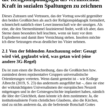
Kraft in sozialen Spaltungen zu zeichnen
Dieses Zutrauen und Vertrauen, das der Vortrag sowohl gegenüber
den beiden Großkirchen als auch der Religionspädagogik formuliert,
schmeichelt natürlich einer Leser:innenschaft wie der unsrigen. Als
eine, die den Sternenhimmel faszinierend findet, weiß ich aber, dass
Sterne dann besonders hell leuchten, wenn sie kurz vor dem
Explodieren und damit ihrer Vernichtung stehen. Insofern möchte
ich diese Setzungen etwas deutlicher ins Visier nehmen.
2.1 Von der fehlenden Anschauung oder: Gesagt
wird viel, geglaubt wird, was getan wird (eine
andere 3G-Regel)
Da ist zum einen die Beschreibung, dass die Großkirchen bzw.
zumindest deren repräsentative Gruppen universalistische
Orientierungen vertreten. Wenn damit gemeint ist – wie Kollege
Albrecht (2019, S. 23) das andernorts ausgeführt hat –, dass sie eine
der wirkmächtigsten Universalismen der europäischen Neuzeit
mitgetragen und in der Geistesgeschichte implantiert haben, nämlich
die Idee der Gleichheit, dann könnte ich dem zustimmen: Ja, die
institutionalisierte Form christlichen Glaubens, also die Kirchen,
sind zu nichts anderem da, als die befreiende Botschaft Gottes