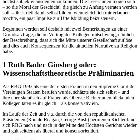
höchst subjektiv ausdeuten zu können. Die Leser:innen mögen sich
– so die Moral der Geschicht', die gleich zu Anfang verraten werden
soll, – ihr Urteil damit selbst bilden, wenngleich ich mir erlauben
möchte, ein paar Impulse zur Urteilsbildung beizusteuern.
Begonnen werden soll deshalb mit zwei Bemerkungen zu einer
Grundsatzfrage, die im Vortrag des Kollegen mitschwang, nämlich
der Beschreibung, dass sich die Mitte unserer Gesellschaft auflöse
und dies auch Konsequenzen für die aktuellen Narrative zu Religion
habe.
1 Ruth Bader Ginsberg oder:
Wissenschaftstheoretische Präliminarien
Als RBG 1993 als eine der ersten Frauen in den Supreme Court der
Vereinigten Staaten berufen wurde, schätzte sie sich selbst – und
ihre eher skeptisch auf Frauen als Oberste Richterinnen blickenden
Kollegen taten es ihr gleich – als konservativ ein.
Im Laufe der Zeit und v.a. durch die von den republikanischen
Präsidenten (Ronald Reagan, George Bush) berufenen Richter fand
sich RBG nach und nach in der Mitte des Höchsten Gerichts wieder
und galt seitdem als liberal und konsensorientiert.