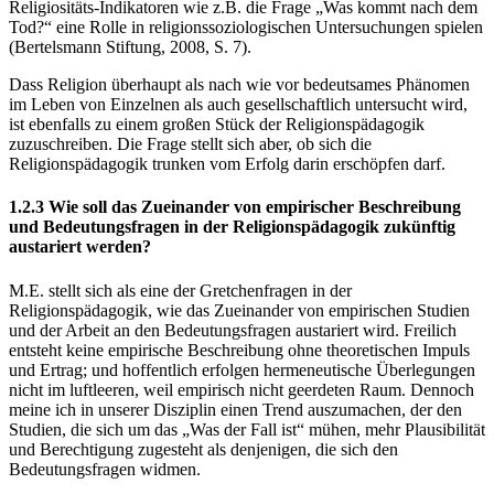
Religiositäts-Indikatoren wie z.B. die Frage „Was kommt nach dem
Tod?“ eine Rolle in religionssoziologischen Untersuchungen spielen
(Bertelsmann Stiftung, 2008, S. 7).
Dass Religion überhaupt als nach wie vor bedeutsames Phänomen
im Leben von Einzelnen als auch gesellschaftlich untersucht wird,
ist ebenfalls zu einem großen Stück der Religionspädagogik
zuzuschreiben. Die Frage stellt sich aber, ob sich die
Religionspädagogik trunken vom Erfolg darin erschöpfen darf.
1.2.3 Wie soll das Zueinander von empirischer Beschreibung
und Bedeutungsfragen in der Religionspädagogik zukünftig
austariert werden?
M.E. stellt sich als eine der Gretchenfragen in der
Religionspädagogik, wie das Zueinander von empirischen Studien
und der Arbeit an den Bedeutungsfragen austariert wird. Freilich
entsteht keine empirische Beschreibung ohne theoretischen Impuls
und Ertrag; und hoffentlich erfolgen hermeneutische Überlegungen
nicht im luftleeren, weil empirisch nicht geerdeten Raum. Dennoch
meine ich in unserer Disziplin einen Trend auszumachen, der den
Studien, die sich um das „Was der Fall ist“ mühen, mehr Plausibilität
und Berechtigung zugesteht als denjenigen, die sich den
Bedeutungsfragen widmen.