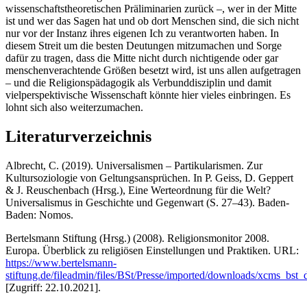
wissenschaftstheoretischen Präliminarien zurück –, wer in der Mitte
ist und wer das Sagen hat und ob dort Menschen sind, die sich nicht
nur vor der Instanz ihres eigenen Ich zu verantworten haben. In
diesem Streit um die besten Deutungen mitzumachen und Sorge
dafür zu tragen, dass die Mitte nicht durch nichtigende oder gar
menschenverachtende Größen besetzt wird, ist uns allen aufgetragen
– und die Religionspädagogik als Verbunddisziplin und damit
vielperspektivische Wissenschaft könnte hier vieles einbringen. Es
lohnt sich also weiterzumachen.
Literaturverzeichnis
Albrecht, C. (2019). Universalismen – Partikularismen. Zur
Kultursoziologie von Geltungsansprüchen. In P. Geiss, D. Geppert
& J. Reuschenbach (Hrsg.), Eine Werteordnung für die Welt?
Universalismus in Geschichte und Gegenwart (S. 27–43). Baden-
Baden: Nomos.
Bertelsmann Stiftung (Hrsg.) (2008). Religionsmonitor 2008.
Europa. Überblick zu religiösen Einstellungen und Praktiken. URL:
https://www.bertelsmann-
stiftung.de/fileadmin/files/BSt/Presse/imported/downloads/xcms_b
[Zugriff: 22.10.2021].