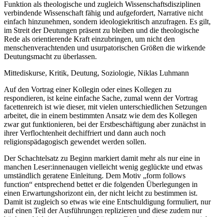
Funktion als theologische und zugleich Wissenschaftsdisziplinen
verbindende Wissenschaft fähig und aufgefordert, Narrative nicht
einfach hinzunehmen, sondern ideologiekritisch anzufragen. Es gilt,
im Streit der Deutungen präsent zu bleiben und die theologische
Rede als orientierende Kraft einzubringen, um nicht den
menschenverachtenden und usurpatorischen Größen die wirkende
Deutungsmacht zu überlassen.
Mittediskurse, Kritik, Deutung, Soziologie, Niklas Luhmann
Auf den Vortrag einer Kollegin oder eines Kollegen zu
respondieren, ist keine einfache Sache, zumal wenn der Vortrag
facettenreich ist wie dieser, mit vielen unterschiedlichen Setzungen
arbeitet, die in einem bestimmten Ansatz wie dem des Kollegen
zwar gut funktionieren, bei der Erstbeschäftigung aber zunächst in
ihrer Verflochtenheit dechiffriert und dann auch noch
religionspädagogisch gewendet werden sollen.
Der Schachtelsatz zu Beginn markiert damit mehr als nur eine in
manchen Leser:innenaugen vielleicht wenig geglückte und etwas
umständlich geratene Einleitung. Dem Motiv „form follows
function“ entsprechend bettet er die folgenden Überlegungen in
einen Erwartungshorizont ein, der nicht leicht zu bestimmen ist.
Damit ist zugleich so etwas wie eine Entschuldigung formuliert, nur
auf einen Teil der Ausführungen replizieren und diese zudem nur