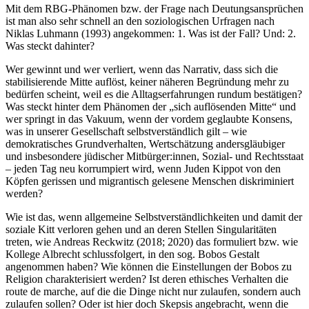
Mit dem RBG-Phänomen bzw. der Frage nach Deutungsansprüchen
ist man also sehr schnell an den soziologischen Urfragen nach
Niklas Luhmann (1993) angekommen: 1. Was ist der Fall? Und: 2.
Was steckt dahinter?
Wer gewinnt und wer verliert, wenn das Narrativ, dass sich die
stabilisierende Mitte auflöst, keiner näheren Begründung mehr zu
bedürfen scheint, weil es die Alltagserfahrungen rundum bestätigen?
Was steckt hinter dem Phänomen der „sich auflösenden Mitte“ und
wer springt in das Vakuum, wenn der vordem geglaubte Konsens,
was in unserer Gesellschaft selbstverständlich gilt – wie
demokratisches Grundverhalten, Wertschätzung andersgläubiger
und insbesondere jüdischer Mitbürger:innen, Sozial- und Rechtsstaat
– jeden Tag neu korrumpiert wird, wenn Juden Kippot von den
Köpfen gerissen und migrantisch gelesene Menschen diskriminiert
werden?
Wie ist das, wenn allgemeine Selbstverständlichkeiten und damit der
soziale Kitt verloren gehen und an deren Stellen Singularitäten
treten, wie Andreas Reckwitz (2018; 2020) das formuliert bzw. wie
Kollege Albrecht schlussfolgert, in den sog. Bobos Gestalt
angenommen haben? Wie können die Einstellungen der Bobos zu
Religion charakterisiert werden? Ist deren ethisches Verhalten die
route de marche, auf die die Dinge nicht nur zulaufen, sondern auch
zulaufen sollen? Oder ist hier doch Skepsis angebracht, wenn die