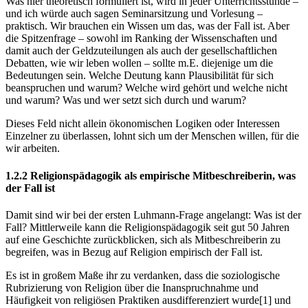
Was hier theoretisch formuliert ist, wird in jeder Unterrichtsstunde –
und ich würde auch sagen Seminarsitzung und Vorlesung –
praktisch. Wir brauchen ein Wissen um das, was der Fall ist. Aber
die Spitzenfrage – sowohl im Ranking der Wissenschaften und
damit auch der Geldzuteilungen als auch der gesellschaftlichen
Debatten, wie wir leben wollen – sollte m.E. diejenige um die
Bedeutungen sein. Welche Deutung kann Plausibilität für sich
beanspruchen und warum? Welche wird gehört und welche nicht
und warum? Was und wer setzt sich durch und warum?
Dieses Feld nicht allein ökonomischen Logiken oder Interessen
Einzelner zu überlassen, lohnt sich um der Menschen willen, für die
wir arbeiten.
1.2.2 Religionspädagogik als empirische Mitbeschreiberin, was
der Fall ist
Damit sind wir bei der ersten Luhmann-Frage angelangt: Was ist der
Fall? Mittlerweile kann die Religionspädagogik seit gut 50 Jahren
auf eine Geschichte zurückblicken, sich als Mitbeschreiberin zu
begreifen, was in Bezug auf Religion empirisch der Fall ist.
Es ist in großem Maße ihr zu verdanken, dass die soziologische
Rubrizierung von Religion über die Inanspruchnahme und
Häufigkeit von religiösen Praktiken ausdifferenziert wurde
[1]
und