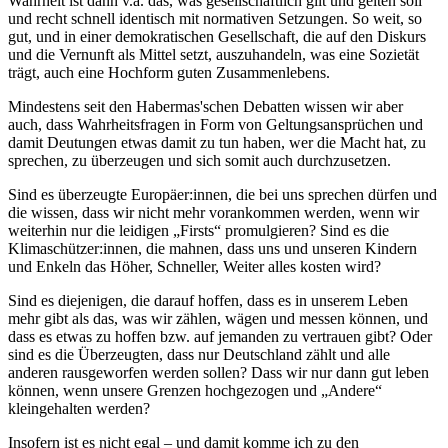
Wahrheit ist dann v.a. das, was gesellschaftlich gilt und gelten soll
und recht schnell identisch mit normativen Setzungen. So weit, so
gut, und in einer demokratischen Gesellschaft, die auf den Diskurs
und die Vernunft als Mittel setzt, auszuhandeln, was eine Sozietät
trägt, auch eine Hochform guten Zusammenlebens.
Mindestens seit den Habermas'schen Debatten wissen wir aber
auch, dass Wahrheitsfragen in Form von Geltungsansprüchen und
damit Deutungen etwas damit zu tun haben, wer die Macht hat, zu
sprechen, zu überzeugen und sich somit auch durchzusetzen.
Sind es überzeugte Europäer:innen, die bei uns sprechen dürfen und
die wissen, dass wir nicht mehr vorankommen werden, wenn wir
weiterhin nur die leidigen „Firsts“ promulgieren? Sind es die
Klimaschützer:innen, die mahnen, dass uns und unseren Kindern
und Enkeln das Höher, Schneller, Weiter alles kosten wird?
Sind es diejenigen, die darauf hoffen, dass es in unserem Leben
mehr gibt als das, was wir zählen, wägen und messen können, und
dass es etwas zu hoffen bzw. auf jemanden zu vertrauen gibt? Oder
sind es die Überzeugten, dass nur Deutschland zählt und alle
anderen rausgeworfen werden sollen? Dass wir nur dann gut leben
können, wenn unsere Grenzen hochgezogen und „Andere“
kleingehalten werden?
Insofern ist es nicht egal – und damit komme ich zu den