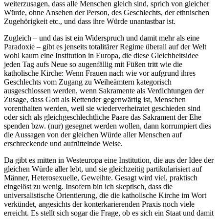
weiterzusagen, dass alle Menschen gleich sind, sprich von gleicher
Würde, ohne Ansehen der Person, des Geschlechts, der ethnischen
Zugehörigkeit etc., und dass ihre Würde unantastbar ist.
Zugleich – und das ist ein Widerspruch und damit mehr als eine
Paradoxie – gibt es jenseits totalitärer Regime überall auf der Welt
wohl kaum eine Institution in Europa, die diese Gleichheitsidee
jeden Tag aufs Neue so augenfällig mit Füßen tritt wie die
katholische Kirche: Wenn Frauen nach wie vor aufgrund ihres
Geschlechts vom Zugang zu Weiheämtern kategorisch
ausgeschlossen werden, wenn Sakramente als Verdichtungen der
Zusage, dass Gott als Rettender gegenwärtig ist, Menschen
vorenthalten werden, weil sie wiederverheiratet geschieden sind
oder sich als gleichgeschlechtliche Paare das Sakrament der Ehe
spenden bzw. (nur) gesegnet werden wollen, dann korrumpiert dies
die Aussagen von der gleichen Würde aller Menschen auf
erschreckende und aufrüttelnde Weise.
Da gibt es mitten in Westeuropa eine Institution, die aus der Idee der
gleichen Würde aller lebt, und sie gleichzeitig partikularisiert auf
Männer, Heterosexuelle, Geweihte. Gesagt wird viel, praktisch
eingelöst zu wenig. Insofern bin ich skeptisch, dass die
universalistische Orientierung, die die katholische Kirche im Wort
verkündet, angesichts der konterkarierenden Praxis noch viele
erreicht. Es stellt sich sogar die Frage, ob es sich ein Staat und damit