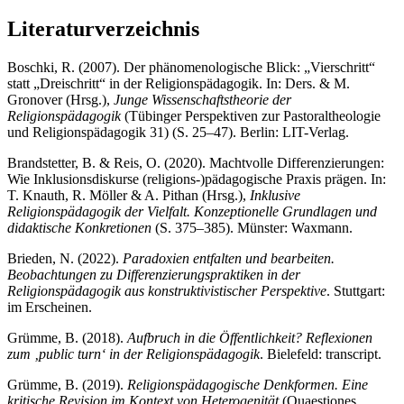
Literaturverzeichnis
Boschki, R. (2007). Der phänomenologische Blick: „Vierschritt“
statt „Dreischritt“ in der Religionspädagogik. In: Ders. & M.
Gronover (Hrsg.),
Junge Wissenschaftstheorie der
Religionspädagogik
(Tübinger Perspektiven zur Pastoraltheologie
und Religionspädagogik 31) (S. 25–47). Berlin: LIT-Verlag.
Brandstetter, B. & Reis, O. (2020). Machtvolle Differenzierungen:
Wie Inklusionsdiskurse (religions-)pädagogische Praxis prägen. In:
T. Knauth, R. Möller & A. Pithan (Hrsg.),
Inklusive
Religionspädagogik der Vielfalt. Konzeptionelle Grundlagen und
didaktische Konkretionen
(S. 375–385). Münster: Waxmann.
Brieden, N. (2022).
Paradoxien entfalten und bearbeiten.
Beobachtungen zu Differenzierungspraktiken in der
Religionspädagogik aus konstruktivistischer Perspektive
. Stuttgart:
im Erscheinen.
Grümme, B. (2018).
Aufbruch in die Öffentlichkeit? Reflexionen
zum ‚public turn‘ in der Religionspädagogik
. Bielefeld: transcript.
Grümme, B. (2019).
Religionspädagogische Denkformen. Eine
kritische Revision im Kontext von Heterogenität
(Quaestiones