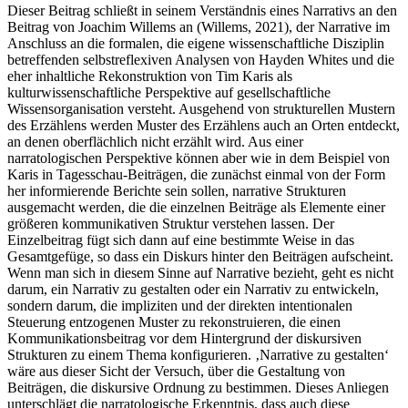
Dieser Beitrag schließt in seinem Verständnis eines Narrativs an den
Beitrag von Joachim Willems an (Willems, 2021), der Narrative im
Anschluss an die formalen, die eigene wissenschaftliche Disziplin
betreffenden selbstreflexiven Analysen von Hayden Whites und die
eher inhaltliche Rekonstruktion von Tim Karis als
kulturwissenschaftliche Perspektive auf gesellschaftliche
Wissensorganisation versteht. Ausgehend von strukturellen Mustern
des Erzählens werden Muster des Erzählens auch an Orten entdeckt,
an denen oberflächlich nicht erzählt wird. Aus einer
narratologischen Perspektive können aber wie in dem Beispiel von
Karis in Tagesschau-Beiträgen, die zunächst einmal von der Form
her informierende Berichte sein sollen, narrative Strukturen
ausgemacht werden, die die einzelnen Beiträge als Elemente einer
größeren kommunikativen Struktur verstehen lassen. Der
Einzelbeitrag fügt sich dann auf eine bestimmte Weise in das
Gesamtgefüge, so dass ein Diskurs hinter den Beiträgen aufscheint.
Wenn man sich in diesem Sinne auf Narrative bezieht, geht es nicht
darum, ein Narrativ zu gestalten oder ein Narrativ zu entwickeln,
sondern darum, die impliziten und der direkten intentionalen
Steuerung entzogenen Muster zu rekonstruieren, die einen
Kommunikationsbeitrag vor dem Hintergrund der diskursiven
Strukturen zu einem Thema konfigurieren. ‚Narrative zu gestalten‘
wäre aus dieser Sicht der Versuch, über die Gestaltung von
Beiträgen, die diskursive Ordnung zu bestimmen. Dieses Anliegen
unterschlägt die narratologische Erkenntnis, dass auch diese