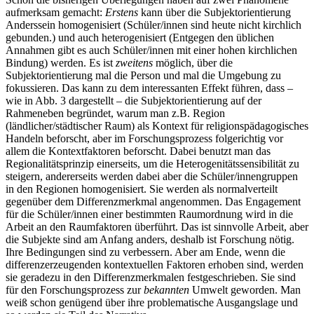
aufmerksam gemacht:
Erstens
kann über die Subjektorientierung
Anderssein homogenisiert (Schüler/innen sind heute nicht kirchlich
gebunden.) und auch heterogenisiert (Entgegen den üblichen
Annahmen gibt es auch Schüler/innen mit einer hohen kirchlichen
Bindung) werden. Es ist
zweitens
möglich, über die
Subjektorientierung mal die Person und mal die Umgebung zu
fokussieren. Das kann zu dem interessanten Effekt führen, dass –
wie in Abb. 3 dargestellt – die Subjektorientierung auf der
Rahmeneben begründet, warum man z.B. Region
(ländlicher/städtischer Raum) als Kontext für religionspädagogisches
Handeln beforscht, aber im Forschungsprozess folgerichtig vor
allem die Kontextfaktoren beforscht. Dabei benutzt man das
Regionalitätsprinzip einerseits, um die Heterogenitätssensibilität zu
steigern, andererseits werden dabei aber die Schüler/innengruppen
in den Regionen homogenisiert. Sie werden als normalverteilt
gegenüber dem Differenzmerkmal angenommen. Das Engagement
für die Schüler/innen einer bestimmten Raumordnung wird in die
Arbeit an den Raumfaktoren überführt. Das ist sinnvolle Arbeit, aber
die Subjekte sind am Anfang anders, deshalb ist Forschung nötig.
Ihre Bedingungen sind zu verbessern. Aber am Ende, wenn die
differenzerzeugenden kontextuellen Faktoren erhoben sind, werden
sie geradezu in den Differenzmerkmalen festgeschrieben. Sie sind
für den Forschungsprozess zur
bekannten
Umwelt geworden. Man
weiß schon genügend über ihre problematische Ausgangslage und