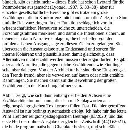
bündelt, gibt es nicht mehr – dieses Ende hat schon Lyotard für die
Postmoderne ausgemacht (Lyotard, 1987, S. 33–38), aber für
einzelne gesellschaftliche Bereiche gibt es trotzdem große
Erzählungen, die in Konkurrenz miteinander, um die Ziele, den Sinn
und die Relevanz ringen. In der Funktion schlage ich vor, in
wissenschaftlichen Narrativen solche zu unterscheiden, die
Forschungsrahmen markieren und damit die Intentionen sichern, an
denen sich dann Narrative einlagern, die eher helfen von der
problematischen Ausgangslage zu diesen Zielen zu gelangen. Sie
übersetzen die Ausgangslage zum Endzustand und sorgen für
interne Kohärenz und plausibilisieren damit gleichzeitig, dass
Alternativen nicht erzählt werden müssen oder sogar dürfen. Es gibt
aber auch Narrative, die gegen solche Erzähltrends wie Findlinge
scheinbar daliegen. Von der Architektur her sind diese Einsprengsel
den Trends fremd, aber sie verweisen auf kaum oder nicht erzählte
Rahmungen. Sie machen damit auf die Bewehrung der großen
Erzähltrends in der Forschung aufmerksam.
Abb. 1 zeigt, wie sich dann entlang der beiden Achsen eine
Erzählarchitektur aufspannt, die sich mit Schlagworten aus
religionspädagogischen Textkorpora füllen lässt. Die hier getroffene
Auswahl ist nur bedingt systematisch erfolgt. Ich habe mir das letzte
Print-Heft der religionspädagogischen Beiträge (83/2020) und das
erste Heft der online-Ausgabe der gleichen Zeitschrift (44(1)/2021),
die beide programmatischen Charakter besitzen, und schließlich