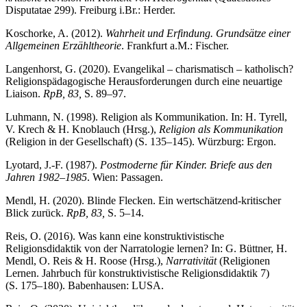
Disputatae 299). Freiburg i.Br.: Herder.
Koschorke, A. (2012).
Wahrheit und Erfindung. Grundsätze einer
Allgemeinen Erzähltheorie
. Frankfurt a.M.: Fischer.
Langenhorst, G. (2020). Evangelikal – charismatisch – katholisch?
Religionspädagogische Herausforderungen durch eine neuartige
Liaison.
RpB, 83,
S. 89–97.
Luhmann, N. (1998). Religion als Kommunikation. In: H. Tyrell,
V. Krech & H. Knoblauch (Hrsg.),
Religion als Kommunikation
(Religion in der Gesellschaft) (S. 135–145). Würzburg: Ergon.
Lyotard, J.-F. (1987).
Postmoderne für Kinder. Briefe aus den
Jahren 1982–1985
. Wien: Passagen.
Mendl, H. (2020). Blinde Flecken. Ein wertschätzend-kritischer
Blick zurück.
RpB, 83,
S. 5–14.
Reis, O. (2016). Was kann eine konstruktivistische
Religionsdidaktik von der Narratologie lernen? In: G. Büttner, H.
Mendl, O. Reis & H. Roose (Hrsg.),
Narrativität
(Religionen
Lernen. Jahrbuch für konstruktivistische Religionsdidaktik 7)
(S. 175–180). Babenhausen: LUSA.