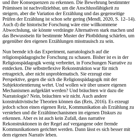
und ihre Konsequenzen zu erkennen. Die Bewehrung bestimmter
Prämissen ist nachvollziehbar, um die Anschlussfähigkeit zu
steigern, aber die Variation der Erzählung und das gegenseitige
Prüfen der Erzählung ist schon sehr gering (Mendl, 2020, S. 12–14).
Auch d) die historische Forschung wäre eine willkommene
Abwechslung, sie könnte verdrängte Alternativen stark machen und
das Bewusstsein für bestimmte Muster der Plotbildung schärfen, um
gegenüber den eigenen Erzählungen misstrauisch zu sein.
Nun beende ich das Experiment, narratologisch auf die
religionspädagogische Forschung zu schauen. Bisher ist es in der
Religionspädagogik wenig verbreitet, in Forschungen Narrative zu
entdecken. Die selbstreflexive Rekonstruktion war für mich
ertragreich, aber nicht unproblematisch. Sie erzeugt eine
Perspektive, gegen die sich die Religionspädagogik mit der
Subjektorientierung wehrt. Und wollen wir über unsere eigenen
Mechanismen aufgeklärt werden? Und bräuchten wir dazu die
Narratologie? Nein, bräuchten wir nicht. Auch andere
konstruktivistische Theorien können das (Reis, 2016). Es erzeugt
jedoch schon einen eigenen Reiz, Kommunikation als Erzählung zu
verstehen und die Erzählmechanismen im eigenen Diskurs zu
erkennen. Aber es ist auch kein Zufall, dass narrative
Rekonstruktionen in der Regel auf vergangene oder fremde
Kommunikationen gerichtet werden. Dann lässt es sich besser mit
dem eigenen Narrativ leben.