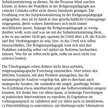
Subjektorientierung zu dienen, für die Prozesse blind machen
könnte, in denen die Praktiken in der Religionspädagogik aus
vielerlei Gründen selbst nicht diesen Standards genügen. Die
Erzählung von der Subjektorientierung ist der Religionspädagogik
aufgegeben, aber sie ist damit in eine gesellschaftliche Gemengelage
eingespannt, deren wahren Intentionen sich nicht immer
durchblicken lassen. Solange die Religionspädagogik so wenig
darüber weiß, wem und was sie mit der Subjektorientierung dient,
wäre es aus meiner Sicht gut, sparsam im Urteil über z.B. die Kirche
und ihre Verdrängungen zu sein, bzw. in das Urteil sich selbst
einzuschließen. Die Religionspädagogik wird sich und ihre
Praktiken zukünftig selbst viel stärker als Referenz beobachten
müssen. Was für sie selbst nicht geht, sollte sie auch nicht von
anderen fordern.
Die Überlegungen sollen
drittens
nicht dazu aufrufen,
religionspädagogische Forschung einzustellen. Aber neben den
üblichen Ansätzen, mit dem Problem umzugehen, das die
narratologische Analyse vorgelegt hat, gibt es durchaus auch
strategische Ansätze, die zumindest die simple, gradlinige Weiter-
So-Erzählung etwas unterbrechen und das Selbstverständnis steigern
könnten. Ich denke hier vor allem daran, a) bisherige Forschungen
in praktischen Interventionen zu erproben, b) Ergebnisse im
Geltungsanspruch zu validieren und vor allem auch zu falsifizieren,
c) Häresiebildung zu unterstützen, um überhaupt mehr Alternativen