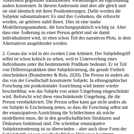
Anderssein gegenüber traditionellen Vorstellungen als eigenständig
anders konstruiert. In diesem Anderssein sind aber alle gleich und
sie sind identisch mit ihren Positionierungen. Dafür werden die
Subjekte substantialisiert: Es sind ihre Gedanken, die erforscht
werden, sie gehören stabil ihnen. Dies ist eine starke
Modellierungsannahme, die forschungspraktisch wichtig ist. Aber
dass eine Äußerung zu einer Person gehört und sie damit
individualisiert wird, ist eben schon Teil des narrativen Plots, in dem
Alternativen ausgeblendet werden.
2. Genau das wird in der zweiten Linie kritisiert. Der Subjektbegriff
selbst ist schon kritisch zu sehen, weil er Unterwerfung eines
Individuums unter ihn bestimmende Prädikate bedeutet. Er ist Teil
von Differenzpraktiken über Subjektivierung, die gerade Freiheit
einschränken (Brandstetter & Reis, 2020). Die Person ist anders als
das von der Gesellschaft konstruierte Subjekt. In ethnographischer
Forschung mit postkolonialer Ausrichtung wird immer wieder
beschreibbar, wie das Subjekt von seiner Umgebung eingeschränkt
wird. Beforscht wird diese einschränkende Umgebung, die die
Person verobjektiviert. Die Person selbst kann gar nicht anders als
ein Subjekt in Erscheinung treten, so dass die Forschung selbst mit
der emanzipativen Ausrichtung die Schüler/innen als solche
modellieren muss, die in den gesellschaftlichen Strukturen und
Diskursen funktional sind. Die scheinbar emanzipative
Subjektorientierung ist zu überwinden – aber auch diese Form der