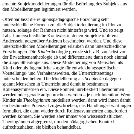
erneute Subjektmodellierungen für die Befreiung des Subjekts aus
den Modellierungen legitimiert werden.
Offenbar lässt die religionspädagogische Forschung sehr
unterschiedliche Formen zu, die Subjektorientierung im Plot zu
nutzen, solange der Rahmen nicht hinterfragt wird. Und so zeigt
Tab. 1 unterschiedliche Kontexte, in denen Subjekte in ihrem
Anderssein gegenüber Anderen beschrieben werden. Und diese
unterschiedlichen Modellierungen erlauben dann unterschiedliche
Forschungen. Die
Kinder
theologie grenzte sich z.B. zunächst von
der Erwachsenentheologie ab und differenzierte dann noch einmal
die
Jugend
theologie aus. Diese Modellierung von Menschen als
Kind oder als Jugendliche sorgte für entwicklungsspezifische
Vorstellungs- und Verhaltenswelten, die Unterrichtssettings
unterscheiden helfen. Die Modellierung als
Schüler/in
dagegen
spannt Menschen in Unterricht und damit in bestimmten
Rollenasymmetrien ein. Diese können unreflektiert übernommen
werden oder gerade aufgebrochen werden – je nach Intention. Wenn
Kinder als
Theolog/innen
modelliert werden, dann wird ihnen damit
ein bestimmtes Potenzial zugeschrieben, das Handlungserwartungen
formuliert, die dann wieder durch Rollenasymmetrien eingefordert
werden können. Sie werden aber immer von wissenschaftlichen
Theolog/innen abgegrenzt, um den pädagogischen Kontext
aufrechtzuhalten, sie bleiben behandelbar.