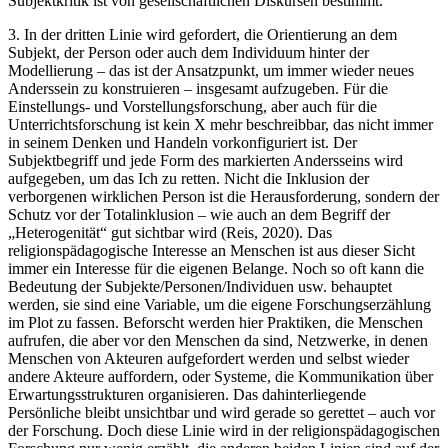
Subjektkritik ist von gesellschaftlichen Diskursen bestimmt.
3. In der dritten Linie wird gefordert, die Orientierung an dem
Subjekt, der Person oder auch dem Individuum hinter der
Modellierung – das ist der Ansatzpunkt, um immer wieder neues
Anderssein zu konstruieren – insgesamt aufzugeben. Für die
Einstellungs- und Vorstellungsforschung, aber auch für die
Unterrichtsforschung ist kein X mehr beschreibbar, das nicht immer
in seinem Denken und Handeln vorkonfiguriert ist. Der
Subjektbegriff und jede Form des markierten Andersseins wird
aufgegeben, um das Ich zu retten. Nicht die Inklusion der
verborgenen wirklichen Person ist die Herausforderung, sondern der
Schutz vor der Totalinklusion – wie auch an dem Begriff der
„Heterogenität“ gut sichtbar wird (Reis, 2020). Das
religionspädagogische Interesse an Menschen ist aus dieser Sicht
immer ein Interesse für die eigenen Belange. Noch so oft kann die
Bedeutung der Subjekte/Personen/Individuen usw. behauptet
werden, sie sind eine Variable, um die eigene Forschungserzählung
im Plot zu fassen. Beforscht werden hier Praktiken, die Menschen
aufrufen, die aber vor den Menschen da sind, Netzwerke, in denen
Menschen von Akteuren aufgefordert werden und selbst wieder
andere Akteure auffordern, oder Systeme, die Kommunikation über
Erwartungsstrukturen organisieren. Das dahinterliegende
Persönliche bleibt unsichtbar und wird gerade so gerettet – auch vor
der Forschung. Doch diese Linie wird in der religionspädagogischen