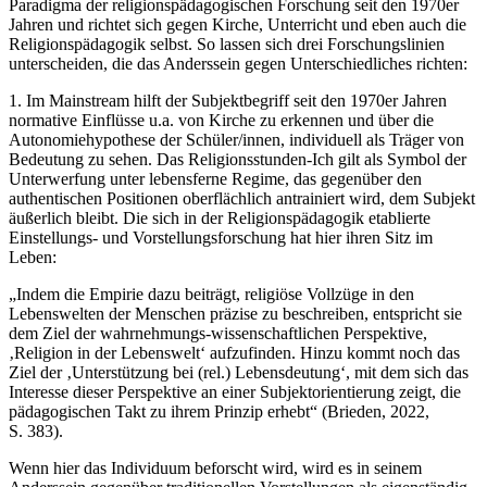
Paradigma der religionspädagogischen Forschung seit den 1970er
Jahren und richtet sich gegen Kirche, Unterricht und eben auch die
Religionspädagogik selbst. So lassen sich drei Forschungslinien
unterscheiden, die das Anderssein gegen Unterschiedliches richten:
1. Im Mainstream hilft der Subjektbegriff seit den 1970er Jahren
normative Einflüsse u.a. von Kirche zu erkennen und über die
Autonomiehypothese der Schüler/innen, individuell als Träger von
Bedeutung zu sehen. Das Religionsstunden-Ich gilt als Symbol der
Unterwerfung unter lebensferne Regime, das gegenüber den
authentischen Positionen oberflächlich antrainiert wird, dem Subjekt
äußerlich bleibt. Die sich in der Religionspädagogik etablierte
Einstellungs- und Vorstellungsforschung hat hier ihren Sitz im
Leben:
„Indem die Empirie dazu beiträgt, religiöse Vollzüge in den
Lebenswelten der Menschen präzise zu beschreiben, entspricht sie
dem Ziel der wahrnehmungs-wissenschaftlichen Perspektive,
‚Religion in der Lebenswelt‘ aufzufinden. Hinzu kommt noch das
Ziel der ‚Unterstützung bei (rel.) Lebensdeutung‘, mit dem sich das
Interesse dieser Perspektive an einer Subjektorientierung zeigt, die
pädagogischen Takt zu ihrem Prinzip erhebt“ (Brieden, 2022,
S. 383).
Wenn hier das Individuum beforscht wird, wird es in seinem