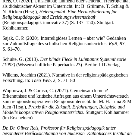
Reis, O. (2020). Unisichtbar, lähmend oder steuernd. Heterogenität
als didaktischer Akteur im Unterricht. In: B. Grümme, T. Schlag &
N. Ricken (Hrsg.),
Heterogenität. Eine Herausforderung für
Religionspädagogik und Erziehungswissenschaft
(Religionspädagogik innovativ 37) (S. 137–150). Stuttgart:
Kohlhammer.
Sajak, C. P. (2020). Interreligiöses Lernen – aber wie? Gedanken
zur Zukunftsfrage des schulischen Religionsunterrichts.
RpB, 83,
S. 61–70.
Schulte, G. (2013).
Der blinde Fleck in Luhmanns Systemtheorie
(1993)
(Wissenschaftliche Paperbacks 23). Berlin: LIT-Verlag.
Willems, Joachim (2021). Narrative in der religionspädagogischen
Forschung. In:
Theo-Web
, 2, S. 71–80
Woppowa, J. & Caruso, C. (2021). Gemeinsam lernen?
Erkenntnisse und kritische Anfragen aus einem Unterrichtsversuch
zum religionskooperativen Religionsunterricht. In: M. H. Tuna & M.
Juen (Hrsg.),
Praxis für die Zukunft. Erfahrungen, Beispiele und
Modelle kooperativen Religionsunterrichts
. Stuttgart: Kohlhammer
(im Erscheinen).
Dr. Dr. Oliver Reis, Professor für Religionspädagogik unter
besonderer Berücksichtigung von Inklusion, Katholisches Institut an