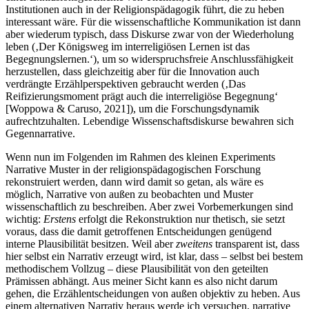
Institutionen auch in der Religionspädagogik führt, die zu heben
interessant wäre. Für die wissenschaftliche Kommunikation ist dann
aber wiederum typisch, dass Diskurse zwar von der Wiederholung
leben (‚Der Königsweg im interreligiösen Lernen ist das
Begegnungslernen.‘), um so widerspruchsfreie Anschlussfähigkeit
herzustellen, dass gleichzeitig aber für die Innovation auch
verdrängte Erzählperspektiven gebraucht werden (‚Das
Reifizierungsmoment prägt auch die interreligiöse Begegnung‘
[Woppowa & Caruso, 2021]), um die Forschungsdynamik
aufrechtzuhalten. Lebendige Wissenschaftsdiskurse bewahren sich
Gegennarrative.
Wenn nun im Folgenden im Rahmen des kleinen Experiments
Narrative Muster in der religionspädagogischen Forschung
rekonstruiert werden, dann wird damit so getan, als wäre es
möglich, Narrative von außen zu beobachten und Muster
wissenschaftlich zu beschreiben. Aber zwei Vorbemerkungen sind
wichtig:
Erstens
erfolgt die Rekonstruktion nur thetisch, sie setzt
voraus, dass die damit getroffenen Entscheidungen genügend
interne Plausibilität besitzen. Weil aber
zweitens
transparent ist, dass
hier selbst ein Narrativ erzeugt wird, ist klar, dass – selbst bei bestem
methodischem Vollzug – diese Plausibilität von den geteilten
Prämissen abhängt. Aus meiner Sicht kann es also nicht darum
gehen, die Erzählentscheidungen von außen objektiv zu heben. Aus
einem alternativen Narrativ heraus werde ich versuchen, narrative