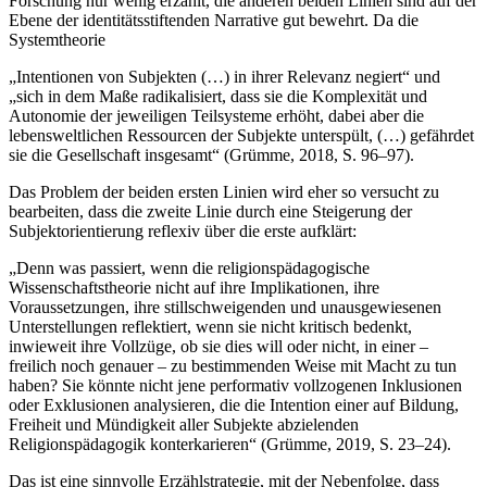
Forschung nur wenig erzählt, die anderen beiden Linien sind auf der
Ebene der identitätsstiftenden Narrative gut bewehrt. Da die
Systemtheorie
„Intentionen von Subjekten (…) in ihrer Relevanz negiert“ und
„sich in dem Maße radikalisiert, dass sie die Komplexität und
Autonomie der jeweiligen Teilsysteme erhöht, dabei aber die
lebensweltlichen Ressourcen der Subjekte unterspült, (…) gefährdet
sie die Gesellschaft insgesamt“ (Grümme, 2018, S. 96–97).
Das Problem der beiden ersten Linien wird eher so versucht zu
bearbeiten, dass die zweite Linie durch eine Steigerung der
Subjektorientierung reflexiv über die erste aufklärt:
„Denn was passiert, wenn die religionspädagogische
Wissenschaftstheorie nicht auf ihre Implikationen, ihre
Voraussetzungen, ihre stillschweigenden und unausgewiesenen
Unterstellungen reflektiert, wenn sie nicht kritisch bedenkt,
inwieweit ihre Vollzüge, ob sie dies will oder nicht, in einer –
freilich noch genauer – zu bestimmenden Weise mit Macht zu tun
haben? Sie könnte nicht jene performativ vollzogenen Inklusionen
oder Exklusionen analysieren, die die Intention einer auf Bildung,
Freiheit und Mündigkeit aller Subjekte abzielenden
Religionspädagogik konterkarieren“ (Grümme, 2019, S. 23–24).
Das ist eine sinnvolle Erzählstrategie, mit der Nebenfolge, dass