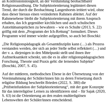
an Konfessionslosigkeit, an der Verdunstung beobachtbarer
Religionsausübung. Die Subjektorientierung legitimiert diesen
Trend, der durch die Beobachtung Langenhorsts irritiert wird, ohne
dass dieser hieraus einen veränderten Rahmen ableitet. Auf der
Rahmenebene bleibt die Subjektorientierung mit ihrem Anspruch
erhalten, das Ich gegenüber kirchlichen und auch schulischen
Autoritätsansprüchen zu bewahren – wie es Schulte (2013, S. 22)
griffig mit dem „Programm der Ich-Rettung“ formuliert. Dieses
Programm wird immer wieder aufgegriffen, so auch bei Boschki:
„Die Religionspädagogik als Gesamtdisziplin kann (…) als Prozess
verstanden werden, der sich an jeder Stelle selbst reflektiert (…) und
der v. a. diejenigen in den Mittelpunkt stellt und ihnen ihre
Aufmerksamkeit schenkt, um die es in aller religionspädagogischen
Forschung, Theorie und Praxis geht: die lernenden Subjekte“
(Boschki, 2007, S. 45).
Auf der mittleren, methodischen Ebene in der Übersetzung von der
Vereinnahmung der Schüler/innen hin zu deren Freisetzung durch
religiöse Bildung beschreibt Brieden (2022, S. 380) die
„Prüfsteinfunktion der Subjektorientierung“, mit der gute Konzepte
für das interreligiöse Lernen zu identifizieren sind – für Sajak (2020,
S. 63) ist die Orientierung an den realen multireligiösen
Lebenswelten der Schüler/innen entscheidend.