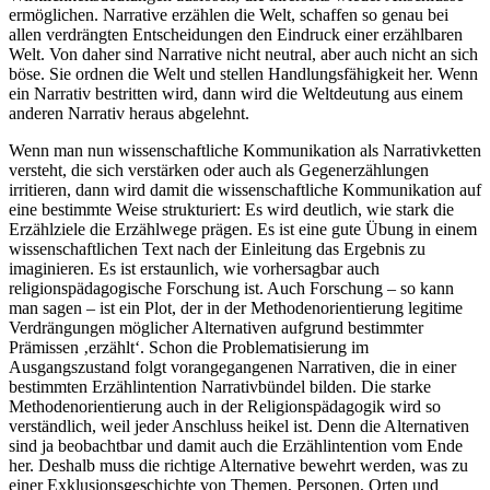
ermöglichen. Narrative erzählen die Welt, schaffen so genau bei
allen verdrängten Entscheidungen den Eindruck einer erzählbaren
Welt. Von daher sind Narrative nicht neutral, aber auch nicht an sich
böse. Sie ordnen die Welt und stellen Handlungsfähigkeit her. Wenn
ein Narrativ bestritten wird, dann wird die Weltdeutung aus einem
anderen Narrativ heraus abgelehnt.
Wenn man nun wissenschaftliche Kommunikation als Narrativketten
versteht, die sich verstärken oder auch als Gegenerzählungen
irritieren, dann wird damit die wissenschaftliche Kommunikation auf
eine bestimmte Weise strukturiert: Es wird deutlich, wie stark die
Erzählziele die Erzählwege prägen. Es ist eine gute Übung in einem
wissenschaftlichen Text nach der Einleitung das Ergebnis zu
imaginieren. Es ist erstaunlich, wie vorhersagbar auch
religionspädagogische Forschung ist. Auch Forschung – so kann
man sagen – ist ein Plot, der in der Methodenorientierung legitime
Verdrängungen möglicher Alternativen aufgrund bestimmter
Prämissen ‚erzählt‘. Schon die Problematisierung im
Ausgangszustand folgt vorangegangenen Narrativen, die in einer
bestimmten Erzählintention Narrativbündel bilden. Die starke
Methodenorientierung auch in der Religionspädagogik wird so
verständlich, weil jeder Anschluss heikel ist. Denn die Alternativen
sind ja beobachtbar und damit auch die Erzählintention vom Ende
her. Deshalb muss die richtige Alternative bewehrt werden, was zu
einer Exklusionsgeschichte von Themen, Personen, Orten und