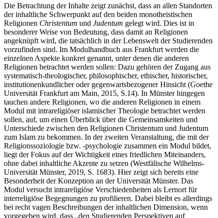
Die Betrachtung der Inhalte zeigt zunächst, dass an allen Standorten
der inhaltliche Schwerpunkt auf den beiden monotheistischen
Religionen
Christentum
und
Judentum
gelegt wird. Dies ist in
besonderer Weise von Bedeutung, dass damit an Religionen
angeknüpft wird, die tatsächlich in der Lebenswelt der Studierenden
vorzufinden sind. Im Modulhandbuch aus Frankfurt werden die
einzelnen Aspekte konkret genannt, unter denen die anderen
Religionen betrachtet werden sollen: Dazu gehören der Zugang aus
systematisch-theologischer, philosophischer, ethischer, historischer,
institutionenkundlicher oder gegenwartsbezogener Hinsicht (Goethe
Universität Frankfurt am Main, 2015, S.14). In Münster hingegen
tauchen andere Religionen, wo die anderen Religionen in einem
Modul mit intrareligiöser islamischer Theologie betrachtet werden
sollen, auf, um einen Überblick über die Gemeinsamkeiten und
Unterschiede zwischen den Religionen Christentum und Judentum
zum Islam zu bekommen. In der zweiten Veranstaltung, die mit der
Religionssoziologie bzw. -psychologie zusammen ein Modul bildet,
liegt der Fokus auf der Wichtigkeit eines friedlichen Miteinanders,
ohne dabei inhaltliche Akzente zu setzen (Westfälische Wilhelms-
Universität Münster, 2019, S. 1683). Hier zeigt sich bereits eine
Besonderheit der Konzeption an der Universität Münster. Das
Modul versucht intrareligiöse Verschiedenheiten als Lernort für
interreligiöse Begegnungen zu profilieren. Dabei bleibt es allerdings
bei recht vagen Beschreibungen der inhaltlichen Dimension, wenn
vorgegeben wird, dass „den Studierenden Perspektiven auf