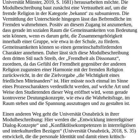
Universität Münster, 2019, S. 1681) herausarbeiten möchte. Die
Modulbeschreibung baut zunächst eine Vertrautheit auf, um die
fremde Religion in der Kategorie ‚bekannt‘ zu subsumieren. Die
Vermittlung der Unterschiede hingegen lässt das Befremdliche im
Fremden wahrnehmen. Positiv an diesem Zugang ist anzumerken,
dass gerade im sozialen Raum die Gemeinsamkeiten von Bedeutung
sein können, wenn es darum geht, die Zusammengehörigkeit
innerhalb einer Gruppe, wie etwa in der Schule, zu fördern.
Gemeinsamkeiten können so einen gemeinschaftsfördernden
Charakter annehmen. Daher lässt sich diese Modulbeschreibung
dem dritten Stil nach Streib, der „Fremdheit als Dissonanz“,
zuordnen, da das Gefühl der Fremdheit gegenüber der anderen
Religion zugunsten einer Harmonie mit der fremden Religion
zurückweicht, in der die Zielvorgabe „die Wichtigkeit eines
friedlichen Miteinanders“ ist. Hier müsste noch einmal im Sinne
eines Prozesscharakters verdeutlicht werden, auf welche Art und
Weise den Studierenden dieser Weg eröffnet wird, wenn gerade
kontroverse Deutungskonzepte, wie etwa die Wahrheitsfrage, im
Raum stehen und die Spannung auszutragen und zu gestalten ist.
Einen anderen Weg geht die Universität Osnabrück in ihrer
Modulbeschreibung: Hier werden die „Entwicklung interreligiöser
Dialog-Konzepte“ und „Konfliktlösekompetenzen in interreligiösen
und interkulturellen Bezügen“ (Universität Osnabrück, 2018, S. 35)
entwickelt, die die personale Identität und damit einen kritisch-