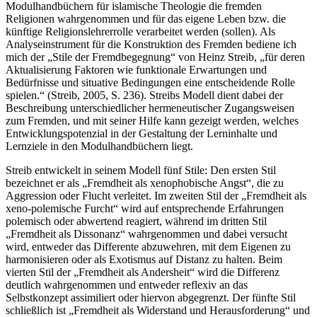
Modulhandbüchern für islamische Theologie die fremden
Religionen wahrgenommen und für das eigene Leben bzw. die
künftige Religionslehrerrolle verarbeitet werden (sollen). Als
Analyseinstrument für die Konstruktion des Fremden bediene ich
mich der „Stile der Fremdbegegnung“ von Heinz Streib, „für deren
Aktualisierung Faktoren wie funktionale Erwartungen und
Bedürfnisse und situative Bedingungen eine entscheidende Rolle
spielen.“ (Streib, 2005, S. 236). Streibs Modell dient dabei der
Beschreibung unterschiedlicher hermeneutischer Zugangsweisen
zum Fremden, und mit seiner Hilfe kann gezeigt werden, welches
Entwicklungspotenzial in der Gestaltung der Lerninhalte und
Lernziele in den Modulhandbüchern liegt.
Streib entwickelt in seinem Modell fünf Stile: Den ersten Stil
bezeichnet er als „Fremdheit als xenophobische Angst“, die zu
Aggression oder Flucht verleitet. Im zweiten Stil der „Fremdheit als
xeno-polemische Furcht“ wird auf entsprechende Erfahrungen
polemisch oder abwertend reagiert, während im dritten Stil
„Fremdheit als Dissonanz“ wahrgenommen und dabei versucht
wird, entweder das Differente abzuwehren, mit dem Eigenen zu
harmonisieren oder als Exotismus auf Distanz zu halten. Beim
vierten Stil der „Fremdheit als Andersheit“ wird die Differenz
deutlich wahrgenommen und entweder reflexiv an das
Selbstkonzept assimiliert oder hiervon abgegrenzt. Der fünfte Stil
schließlich ist „Fremdheit als Widerstand und Herausforderung“ und