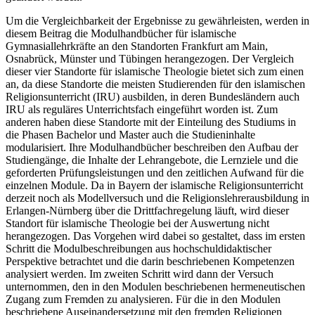
Um die Vergleichbarkeit der Ergebnisse zu gewährleisten, werden in
diesem Beitrag die Modulhandbücher für islamische
Gymnasiallehrkräfte an den Standorten Frankfurt am Main,
Osnabrück, Münster und Tübingen herangezogen. Der Vergleich
dieser vier Standorte für islamische Theologie bietet sich zum einen
an, da diese Standorte die meisten Studierenden für den islamischen
Religionsunterricht (IRU) ausbilden, in deren Bundesländern auch
IRU als reguläres Unterrichtsfach eingeführt worden ist. Zum
anderen haben diese Standorte mit der Einteilung des Studiums in
die Phasen Bachelor und Master auch die Studieninhalte
modularisiert. Ihre Modulhandbücher beschreiben den Aufbau der
Studiengänge, die Inhalte der Lehrangebote, die Lernziele und die
geforderten Prüfungsleistungen und den zeitlichen Aufwand für die
einzelnen Module. Da in Bayern der islamische Religionsunterricht
derzeit noch als Modellversuch und die Religionslehrerausbildung in
Erlangen-Nürnberg über die Drittfachregelung läuft, wird dieser
Standort für islamische Theologie bei der Auswertung nicht
herangezogen. Das Vorgehen wird dabei so gestaltet, dass im ersten
Schritt die Modulbeschreibungen aus hochschuldidaktischer
Perspektive betrachtet und die darin beschriebenen Kompetenzen
analysiert werden. Im zweiten Schritt wird dann der Versuch
unternommen, den in den Modulen beschriebenen hermeneutischen
Zugang zum Fremden zu analysieren. Für die in den Modulen
beschriebene Auseinandersetzung mit den fremden Religionen