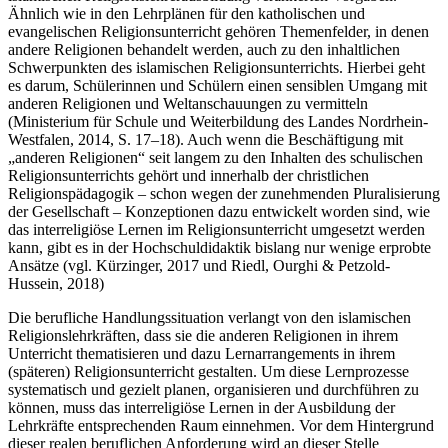
Ähnlich wie in den Lehrplänen für den katholischen und
evangelischen Religionsunterricht gehören Themenfelder, in denen
andere Religionen behandelt werden, auch zu den inhaltlichen
Schwerpunkten des islamischen Religionsunterrichts. Hierbei geht
es darum, Schülerinnen und Schülern einen sensiblen Umgang mit
anderen Religionen und Weltanschauungen zu vermitteln
(Ministerium für Schule und Weiterbildung des Landes Nordrhein-
Westfalen, 2014, S. 17–18). Auch wenn die Beschäftigung mit
„anderen Religionen“ seit langem zu den Inhalten des schulischen
Religionsunterrichts gehört und innerhalb der christlichen
Religionspädagogik – schon wegen der zunehmenden Pluralisierung
der Gesellschaft – Konzeptionen dazu entwickelt worden sind, wie
das interreligiöse Lernen im Religionsunterricht umgesetzt werden
kann, gibt es in der Hochschuldidaktik bislang nur wenige erprobte
Ansätze (vgl. Kürzinger, 2017 und Riedl, Ourghi & Petzold-
Hussein, 2018)
Die berufliche Handlungssituation verlangt von den islamischen
Religionslehrkräften, dass sie die anderen Religionen in ihrem
Unterricht thematisieren und dazu Lernarrangements in ihrem
(späteren) Religionsunterricht gestalten. Um diese Lernprozesse
systematisch und gezielt planen, organisieren und durchführen zu
können, muss das interreligiöse Lernen in der Ausbildung der
Lehrkräfte entsprechenden Raum einnehmen. Vor dem Hintergrund
dieser realen beruflichen Anforderung wird an dieser Stelle