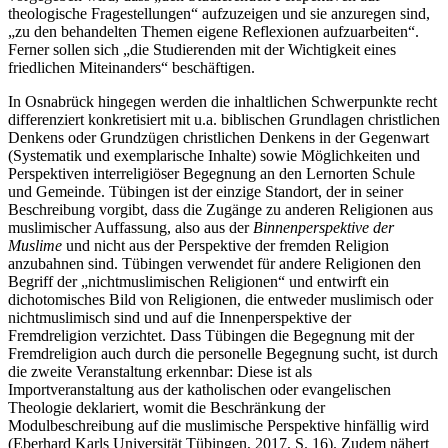
theologische Fragestellungen“ aufzuzeigen und sie anzuregen sind,
„zu den behandelten Themen eigene Reflexionen aufzuarbeiten“.
Ferner sollen sich „die Studierenden mit der Wichtigkeit eines
friedlichen Miteinanders“ beschäftigen.
In Osnabrück hingegen werden die inhaltlichen Schwerpunkte recht
differenziert konkretisiert mit u.a. biblischen Grundlagen christlichen
Denkens oder Grundzügen christlichen Denkens in der Gegenwart
(Systematik und exemplarische Inhalte) sowie Möglichkeiten und
Perspektiven interreligiöser Begegnung an den Lernorten Schule
und Gemeinde. Tübingen ist der einzige Standort, der in seiner
Beschreibung vorgibt, dass die Zugänge zu anderen Religionen aus
muslimischer Auffassung, also aus der
Binnenperspektive der
Muslime
und nicht aus der Perspektive der fremden Religion
anzubahnen sind. Tübingen verwendet für andere Religionen den
Begriff der „nichtmuslimischen Religionen“ und entwirft ein
dichotomisches Bild von Religionen, die entweder muslimisch oder
nichtmuslimisch sind und auf die Innenperspektive der
Fremdreligion verzichtet. Dass Tübingen die Begegnung mit der
Fremdreligion auch durch die personelle Begegnung sucht, ist durch
die zweite Veranstaltung erkennbar: Diese ist als
Importveranstaltung aus der katholischen oder evangelischen
Theologie deklariert, womit die Beschränkung der
Modulbeschreibung auf die muslimische Perspektive hinfällig wird
(Eberhard Karls Universität Tübingen, 2017, S. 16). Zudem nähert