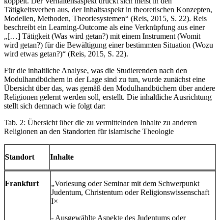
koppelt. Der Verhaltensaspekt drückt sich meist in den
Tätigkeitsverben aus, der Inhaltsaspekt in theoretischen Konzepten,
Modellen, Methoden, Theoriesystemen“ (Reis, 2015, S. 22). Reis
beschreibt ein Learning-Outcome als eine Verknüpfung aus einer
„[…] Tätigkeit (Was wird getan?) mit einem Instrument (Womit
wird getan?) für die Bewältigung einer bestimmten Situation (Wozu
wird etwas getan?)“ (Reis, 2015, S. 22).
Für die inhaltliche Analyse, was die Studierenden nach den
Modulhandbüchern in der Lage sind zu tun, wurde zunächst eine
Übersicht über das, was gemäß den Modulhandbüchern über andere
Religionen gelernt werden soll, erstellt. Die inhaltliche Ausrichtung
stellt sich demnach wie folgt dar:
Tab. 2: Übersicht über die zu vermittelnden Inhalte zu anderen
Religionen an den Standorten für islamische Theologie
Standort
Inhalte
Frankfurt
„Vorlesung oder Seminar mit dem Schwerpunkt
Judentum, Christentum oder Religionswissenschaft
I×
- Ausgewählte Aspekte des Judentums oder