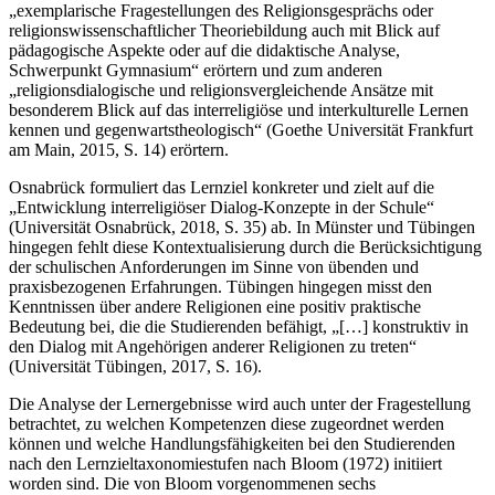
„exemplarische Fragestellungen des Religionsgesprächs oder
religionswissenschaftlicher Theoriebildung auch mit Blick auf
pädagogische Aspekte oder auf die didaktische Analyse,
Schwerpunkt Gymnasium“ erörtern und zum anderen
„religionsdialogische und religionsvergleichende Ansätze mit
besonderem Blick auf das interreligiöse und interkulturelle Lernen
kennen und gegenwartstheologisch“ (Goethe Universität Frankfurt
am Main, 2015, S. 14) erörtern.
Osnabrück formuliert das Lernziel konkreter und zielt auf die
„Entwicklung interreligiöser Dialog-Konzepte in der Schule“
(Universität Osnabrück, 2018, S. 35) ab. In Münster und Tübingen
hingegen fehlt diese Kontextualisierung durch die Berücksichtigung
der schulischen Anforderungen im Sinne von übenden und
praxisbezogenen Erfahrungen. Tübingen hingegen misst den
Kenntnissen über andere Religionen eine positiv praktische
Bedeutung bei, die die Studierenden befähigt, „[…] konstruktiv in
den Dialog mit Angehörigen anderer Religionen zu treten“
(Universität Tübingen, 2017, S. 16).
Die Analyse der Lernergebnisse wird auch unter der Fragestellung
betrachtet, zu welchen Kompetenzen diese zugeordnet werden
können und welche Handlungsfähigkeiten bei den Studierenden
nach den Lernzieltaxonomiestufen nach Bloom (1972) initiiert
worden sind. Die von Bloom vorgenommenen sechs