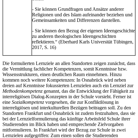
- Sie können Grundfragen und Ansätze anderer
Religionen und des Islam aufeinander beziehen und
Gemeinsamkeiten und Differenzen darstellen.
- Sie können den Bezug der eigenen Ideengeschichte
zu anderen theologischen Ideengeschichten
reflektieren.“ (Eberhard Karls Universität Tübingen,
2017, S. 16)
Die formulierten Lernziele an allen Standorten zeigen zunächst, dass
die Vermittlung fachlicher Kompetenzen, somit Kenntnisse bzw.
Wissensstrukturen, einen deutlichen Raum einnehmen. Hinzu
kommen noch weitere Kompetenzen: In Osnabrück wird neben
dreien auf Kenntnisse fokussierten Lernzielen auch ein Lernziel zur
Methodenkompetenz
genannt, das die Entwicklung der Fähigkeit zu
interreligiösen Dialog-Konzepten in der Schule vorsieht. Ferner ist
eine
Sozialkompetenz
vorgesehen, die zur Konfliktlösung in
interreligiösen und interkulturellen Bezügen beitragen soll. Zu den
Standorten Frankfurt und Osnabrück ist zudem festzuhalten, dass sie
bei der Lernzielformulierung das künftige Arbeitsfeld Schule ihrer
Studierenden im Blick haben und entsprechende Zielvorgaben
mitformulieren. In Frankfurt wird der Bezug zur Schule in zwei
Lernzielen aufgegriffen: Zum einen sollen die Studierenden