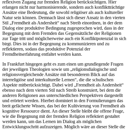
reflexiven Zugang zur fremden Religion berücksichtigen. Hier
erlangen nicht nur harmonisierende, sondern auch konfliktträchtige
Ansätze eine Bedeutung, die sowohl religiöser als auch kultureller
Natur sein können. Demnach lässt sich dieser Ansatz in den vierten
Stil „Fremdheit als Andersheit“ nach Streib einordnen, in der dem
Dialog eine produktive Bedingung zugesprochen wird, dass in der
Begegnung mit dem Fremden das Gegensätzliche der Religionen
zur Tage tritt und möglicherweise auch ein Konfliktpotenzial in sich
birgt. Dies ist in der Begegnung zu kommunizieren und zu
reflektieren, sodass das produktive Potenzial der
Fremdheitserfahrung entfaltet werden kann.
In Frankfurt hingegen geht es zum einen um grundlegende Fragen
der jeweiligen Theologien sowie um „religionsdialogische und
religionsvergleichende Ansätze mit besonderem Blick auf das
interreligiöse und interkulturelle Lernen“, die die schulischen
Aspekte mitberücksichtigt. Dabei wird „Fremdheit als Andersheit“
ebenso nach dem vierten Stil nach Streib konstruiert, bei dem die
anderen Religionen aus unterschiedlichen Perspektiven dargestellt
und erörtert werden. Hierbei dominiert in den Formulierungen das
breit gefächerte Wissen, das bei der Kultivierung von Fremdheit als
kognitive Ressource dient. An dieser Stelle bleibt die offene Frage,
wie die Begegnung mit der fremden Religion reflektiert gestaltet
werden kann, um das Lernen im Dialog als möglichen
Entwicklungsschritt aufzuzeigen. Möglich wäre an dieser Stelle die