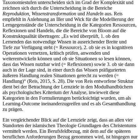
Taxonomiestufen unterscheiden sich im Grad der Komplexität und
zeichnen sich durch die Unterscheidung in die Bereiche
Reproduktion, Wissenstransformation
und
Handeln
aus. Reis
empfiehlt in Anlehnung an Iller und Wick für die Modellierung der
Lerngegenstände die Unterscheidung in die Kategorien Ressourcen,
Reflexionen und Handeln, die die Bereiche von Bloom auf die
Konstruktqualität übertragen: „Es wird überprüft, 1. ob den
Lernenden das notwendige Wissen in ausreichender Breite und
Tiefe zur Verfügung steht (= Ressource), 2. ob sie es in kognitiven
Operationen vernetzen, kritisch prüfen, anwenden und
weiterentwickeln können und ob sie Situationen so lesen können,
dass das Wissen nutzbar wird (= Reflexionen) sowie 3. ob sie dann
auch in der Lage sind, in einer durch das Wissen präfigurierten
äußeren Handlung realen Situationen gerecht zu werden (=
Handlung)“ (Reis, 2015, S. 28). Die von Reis entworfene Struktur
dient bei der Betrachtung der Lernziele in den Modulhandbüchern
als psychologisches Kriterium der Analyse, inwieweit diese
Kategorien in den Formulierungen berücksichtigt wurden, um als
Learning-Outcome ineinanderzugreifen und es als Gesamthandlung
zu prägen.
Ein vergleichender Blick auf die Lernziele zeigt, dass an allen vier
Standorten der islamischen Theologie Grundlagen des Christentums
vermittelt werden. Ein Berufsfeldbezug, mit dem auf die späteren
beruflichen Anforderungen Bezug genommen wird, ist hingegen nur