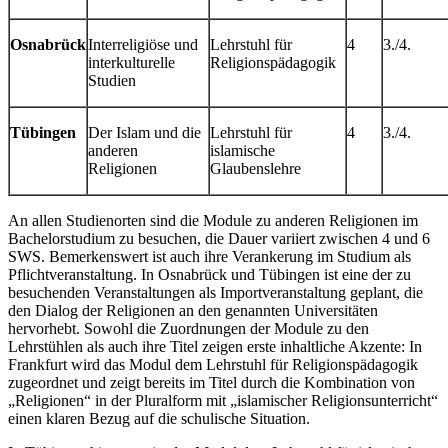
Osnabrück
Interreligiöse und
Lehrstuhl für
4
3./4.
interkulturelle
Religionspädagogik
Studien
Tübingen
Der Islam und die
Lehrstuhl für
4
3./4.
anderen
islamische
Religionen
Glaubenslehre
An allen Studienorten sind die Module zu anderen Religionen im
Bachelorstudium zu besuchen, die Dauer variiert zwischen 4 und 6
SWS. Bemerkenswert ist auch ihre Verankerung im Studium als
Pflichtveranstaltung. In Osnabrück und Tübingen ist eine der zu
besuchenden Veranstaltungen als Importveranstaltung geplant, die
den Dialog der Religionen an den genannten Universitäten
hervorhebt. Sowohl die Zuordnungen der Module zu den
Lehrstühlen als auch ihre Titel zeigen erste inhaltliche Akzente: In
Frankfurt wird das Modul dem Lehrstuhl für Religionspädagogik
zugeordnet und zeigt bereits im Titel durch die Kombination von
„Religionen“ in der Pluralform mit „islamischer Religionsunterricht“
einen klaren Bezug auf die schulische Situation.