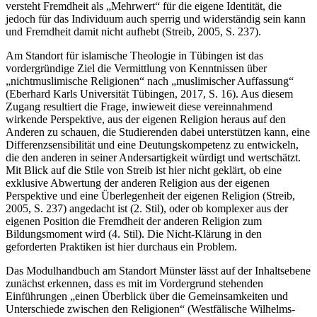
versteht Fremdheit als „Mehrwert“ für die eigene Identität, die
jedoch für das Individuum auch sperrig und widerständig sein kann
und Fremdheit damit nicht aufhebt (Streib, 2005, S. 237).
Am Standort für islamische Theologie in Tübingen ist das
vordergründige Ziel die Vermittlung von Kenntnissen über
„nichtmuslimische Religionen“ nach „muslimischer Auffassung“
(Eberhard Karls Universität Tübingen, 2017, S. 16). Aus diesem
Zugang resultiert die Frage, inwieweit diese vereinnahmend
wirkende Perspektive, aus der eigenen Religion heraus auf den
Anderen zu schauen, die Studierenden dabei unterstützen kann, eine
Differenzsensibilität und eine Deutungskompetenz zu entwickeln,
die den anderen in seiner Andersartigkeit würdigt und wertschätzt.
Mit Blick auf die Stile von Streib ist hier nicht geklärt, ob eine
exklusive Abwertung der anderen Religion aus der eigenen
Perspektive und eine Überlegenheit der eigenen Religion (Streib,
2005, S. 237) angedacht ist (2. Stil), oder ob komplexer aus der
eigenen Position die Fremdheit der anderen Religion zum
Bildungsmoment wird (4. Stil). Die Nicht-Klärung in den
geforderten Praktiken ist hier durchaus ein Problem.
Das Modulhandbuch am Standort Münster lässt auf der Inhaltsebene
zunächst erkennen, dass es mit im Vordergrund stehenden
Einführungen „einen Überblick über die Gemeinsamkeiten und
Unterschiede zwischen den Religionen“ (Westfälische Wilhelms-