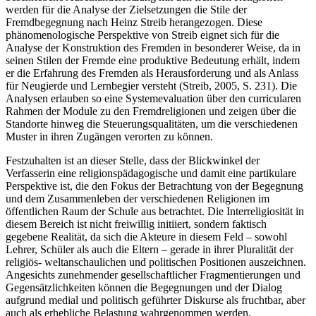
werden für die Analyse der Zielsetzungen die Stile der
Fremdbegegnung nach Heinz Streib herangezogen. Diese
phänomenologische Perspektive von Streib eignet sich für die
Analyse der Konstruktion des Fremden in besonderer Weise, da in
seinen Stilen der Fremde eine produktive Bedeutung erhält, indem
er die Erfahrung des Fremden als Herausforderung und als Anlass
für Neugierde und Lernbegier versteht (Streib, 2005, S. 231). Die
Analysen erlauben so eine Systemevaluation über den curricularen
Rahmen der Module zu den Fremdreligionen und zeigen über die
Standorte hinweg die Steuerungsqualitäten, um die verschiedenen
Muster in ihren Zugängen verorten zu können.
Festzuhalten ist an dieser Stelle, dass der Blickwinkel der
Verfasserin eine religionspädagogische und damit eine partikulare
Perspektive ist, die den Fokus der Betrachtung von der Begegnung
und dem Zusammenleben der verschiedenen Religionen im
öffentlichen Raum der Schule aus betrachtet. Die Interreligiosität in
diesem Bereich ist nicht freiwillig initiiert, sondern faktisch
gegebene Realität, da sich die Akteure in diesem Feld – sowohl
Lehrer, Schüler als auch die Eltern – gerade in ihrer Pluralität der
religiös- weltanschaulichen und politischen Positionen auszeichnen.
Angesichts zunehmender gesellschaftlicher Fragmentierungen und
Gegensätzlichkeiten können die Begegnungen und der Dialog
aufgrund medial und politisch geführter Diskurse als fruchtbar, aber
auch als erhebliche Belastung wahrgenommen werden.