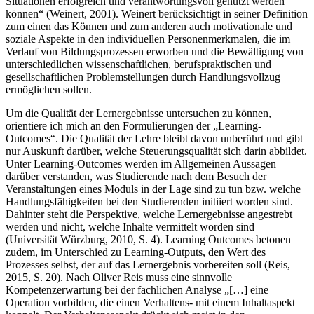
Situationen erfolgreich und verantwortungsvoll genutzt werden
können“ (Weinert, 2001). Weinert berücksichtigt in seiner Definition
zum einen das Können und zum anderen auch motivationale und
soziale Aspekte in den individuellen Personenmerkmalen, die im
Verlauf von Bildungsprozessen erworben und die Bewältigung von
unterschiedlichen wissenschaftlichen, berufspraktischen und
gesellschaftlichen Problemstellungen durch Handlungsvollzug
ermöglichen sollen.
Um die Qualität der Lernergebnisse untersuchen zu können,
orientiere ich mich an den Formulierungen der „Learning-
Outcomes“. Die Qualität der Lehre bleibt davon unberührt und gibt
nur Auskunft darüber, welche Steuerungsqualität sich darin abbildet.
Unter Learning-Outcomes werden im Allgemeinen Aussagen
darüber verstanden, was Studierende nach dem Besuch der
Veranstaltungen eines Moduls in der Lage sind zu tun bzw. welche
Handlungsfähigkeiten bei den Studierenden initiiert worden sind.
Dahinter steht die Perspektive, welche Lernergebnisse angestrebt
werden und nicht, welche Inhalte vermittelt worden sind
(Universität Würzburg, 2010, S. 4). Learning Outcomes betonen
zudem, im Unterschied zu Learning-Outputs, den Wert des
Prozesses selbst, der auf das Lernergebnis vorbereiten soll (Reis,
2015, S. 20). Nach Oliver Reis muss eine sinnvolle
Kompetenzerwartung bei der fachlichen Analyse „[…] eine
Operation vorbilden, die einen Verhaltens- mit einem Inhaltaspekt