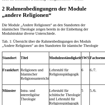
2 Rahmenbedingungen der Module
„andere Religionen“
Die Module „Andere Religionen“ an den Standorten der
islamischen Theologie zeigen bereits in der Einbettung der
Modulstruktur diverse Unterschiede.
Tab. 1: Übersicht über die Rahmenbedingungen des Moduls
„Andere Religionen“ an den Standorten für islamische Theologie
Standort
Titel
Modulzuständigkeit
SWS
Fachseme
Frankfurt
Religionen und
Lehrstuhl für
6
6./7.
Islamischer
Religionspädagogik
Religionsunterricht
Münster
Intra- und
Lehrstuhl für
5
5./6.
interreligiöse
schiitische Theologie
Theologie
und Lehrstuhl für
Religionspädagogik