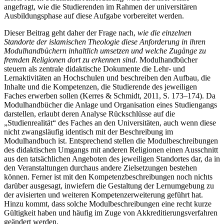
angefragt, wie die Studierenden im Rahmen der universitären
Ausbildungsphase auf diese Aufgabe vorbereitet werden.
Dieser Beitrag geht daher der Frage nach,
wie die einzelnen
Standorte der islamischen Theologie diese Anforderung in ihren
Modulhandbüchern inhaltlich umsetzen und welche Zugänge zu
fremden Religionen dort zu erkennen sind
. Modulhandbücher
steuern als zentrale didaktische Dokumente die Lehr- und
Lernaktivitäten an Hochschulen und beschreiben den Aufbau, die
Inhalte und die Kompetenzen, die Studierende des jeweiligen
Faches erwerben sollen (Kerres & Schmidt, 2011, S. 173–174). Da
Modulhandbücher die Anlage und Organisation eines Studiengangs
darstellen, erlaubt deren Analyse Rückschlüsse auf die
„Studienrealität“ des Faches an den Universitäten, auch wenn diese
nicht zwangsläufig identisch mit der Beschreibung im
Modulhandbuch ist. Entsprechend stellen die Modulbeschreibungen
des didaktischen Umgangs mit anderen Religionen einen Ausschnitt
aus den tatsächlichen Angeboten des jeweiligen Standortes dar, da in
den Veranstaltungen durchaus andere Zielsetzungen bestehen
können. Ferner ist mit den Kompetenzbeschreibungen noch nichts
darüber ausgesagt, inwiefern die Gestaltung der Lernumgebung zu
der avisierten und weiteren Kompetenzerweiterung geführt hat.
Hinzu kommt, dass solche Modulbeschreibungen eine recht kurze
Gültigkeit haben und häufig im Zuge von Akkreditierungsverfahren
geändert werden.