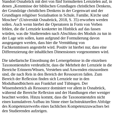
Standort Os­nabrück mit drei von fünf formulierten Lernzielen auf, in
denen „Kenntnisse der biblischen Grundlagen christlichen Denkens,
der Grundzüge christlichen Denkens in der Gegenwart und der
Grundlagen religiöser Sozialisation in Schule, Familie, Kirche und
Moschee“ (Universität Osnabrück, 2018, S. 35) erworben werden
sollen. Auch wenn hierbei die Operatoren in Form von Verben
fehlen, die die Lernziele konkreter im Hinblick auf das fassen
würden, was die Studierenden nach Abschluss des Moduls zu tun in
der Lage sein sollen, kann aufgrund der Formulierung davon
ausgegangen werden, dass hier die Vermittlung von
Fachkenntnissen angestrebt wird. Positiv ist hierbei nur, dass eine
Differenzierung der inhaltlichen Dimensionen vorgenommen wird.
Die tabellarische Einordnung der Lernergebnisse in die einzelnen
Taxonomiestufen verdeutlicht, dass die Mehrheit der Lernziele in die
Bereiche Erinnern/Wissen, Verstehen und Anwenden einzuordnen
sind, die nach Reis in den Bereich der Ressourcen fallen. Zum
Bereich der Reflexion finden sich Lernziele nur in den
Modulhandbüchern aus Frankfurt und Tübingen. Der
Wissensbereich als Ressource dominiert vor allem in Osnabrück,
während die Bereiche Reflexion und der Handlungen eher weniger
beachtet werden. Hinzu kommt, dass die Taxonomiestufen nicht
einen kumulativen Aufbau im Sinne einer fachstrukturellen Abfolge
des Kompetenzerwerbs eines fachlichen Kompetenzzuwachses bei
den Studierenden aufzeigen.