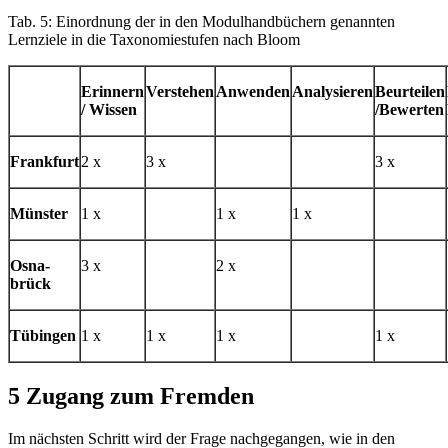
Tab. 5: Einordnung der in den Modulhandbüchern genannten
Lernziele in die Taxonomiestufen nach Bloom
Erinnern
Verstehen
Anwenden
Analysieren
Beurteilen
/ Wissen
/Bewerten
Frankfurt
2 x
3 x
3 x
Münster
1 x
1 x
1 x
Osna-
3 x
2 x
brück
Tübingen
1 x
1 x
1 x
1 x
5 Zugang zum Fremden
Im nächsten Schritt wird der Frage nachgegangen, wie in den