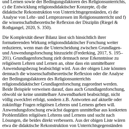
und Lernen sowie der Bedingungsfaktoren des Religionsunterrichts,
c) die Entwicklung religionsdidaktischer Konzepte, d) die
didaktische Rekonstruktion von Unterrichtsgegenständen, e) die
Analyse von Lehr- und Lernprozessen im Religionsunterricht und f)
die wissenschaftstheoretische Reflexion der Disziplin (Riegel &
Rothgangel, 2020, S. 350).
Die Komplexität dieser Bilanz lässt sich hinsichtlich ihrer
formatierenden Wirkung religionsdidaktischer Forschung weiter
reduzieren, wenn man die Unterscheidung zwischen Grundlagen-
und Anwendungsforschung hinzuzieht (Frederking, 2017, S. 195–
201). Grundlagenforschung zielt demnach neue Erkenntnisse zu
religiösem Lehren und Lernen an, ohne dass ein unmittelbarer
Anwendungsbezug beabsichtigt wird. Aus der obigen Liste könnten
demnach die wissenschaftstheoretische Reflexion oder die Analyse
der Bedingungsfaktoren des Religionsunterrichts
religionsdidaktischer Grundlagenforschung zugeordnet werden.
Beide Beispiele verweisen darauf, dass auch Grundlagenforschung,
obwohl sie keine unmittelbare Anwendbarkeit beabsichtigt, nicht
völlig zweckfrei erfolgt, sondern z.B. Antworten auf aktuelle oder
zukünftige Fragen religiösen Lehrens und Lernens geben will.
Anwendungsforschung erwächst dagegen unmittelbar aus konkreten
Problemfällen religiösen Lehrens und Lernens und sucht nach
Lösungen, die beides direkt verbessern. Aus der obigen Liste wären
etwa die didaktische Rekonstruktion von Unterrichtsgegenständen