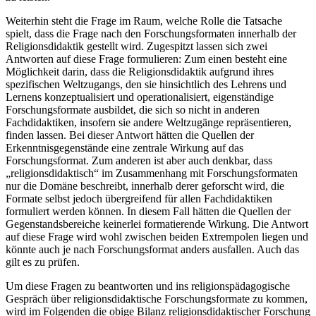
Weiterhin steht die Frage im Raum, welche Rolle die Tatsache
spielt, dass die Frage nach den Forschungsformaten innerhalb der
Religionsdidaktik gestellt wird. Zugespitzt lassen sich zwei
Antworten auf diese Frage formulieren: Zum einen besteht eine
Möglichkeit darin, dass die Religionsdidaktik aufgrund ihres
spezifischen Weltzugangs, den sie hinsichtlich des Lehrens und
Lernens konzeptualisiert und operationalisiert, eigenständige
Forschungsformate ausbildet, die sich so nicht in anderen
Fachdidaktiken, insofern sie andere Weltzugänge repräsentieren,
finden lassen. Bei dieser Antwort hätten die Quellen der
Erkenntnisgegenstände eine zentrale Wirkung auf das
Forschungsformat. Zum anderen ist aber auch denkbar, dass
„religionsdidaktisch“ im Zusammenhang mit Forschungsformaten
nur die Domäne beschreibt, innerhalb derer geforscht wird, die
Formate selbst jedoch übergreifend für allen Fachdidaktiken
formuliert werden können. In diesem Fall hätten die Quellen der
Gegenstandsbereiche keinerlei formatierende Wirkung. Die Antwort
auf diese Frage wird wohl zwischen beiden Extrempolen liegen und
könnte auch je nach Forschungsformat anders ausfallen. Auch das
gilt es zu prüfen.
Um diese Fragen zu beantworten und ins religionspädagogische
Gespräch über religionsdidaktische Forschungsformate zu kommen,
wird im Folgenden die obige Bilanz religionsdidaktischer Forschung