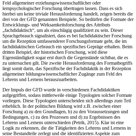
Feld allgemeiner erziehungswissenschaftlicher oder
lernpsychologischer Forschung übertragen lassen. Dass es sich
hierbei um keine triviale Herausforderung handelt, zeigen bereits die
drei von der GFD genannten Beispiele. So bedürfen die Formate der
Entwicklungs- und Wirksamkeitsforschung des Attributs
„fachdidaktisch“, um als einschlägig qualifiziert zu sein. Dieser
Sprachgebrauch signalisiert, dass es bei fachdidaktischer Forschung
um die Rezeption umfassenderer Forschungsformate geht, die im
fachdidaktischen Gebrauch ein spezifisches Gepräge erhalten. Beim
dritten Beispiel, der historischen Forschung, wird diese
Eigenständigkeit sogar erst durch die Gegenstände sichtbar, die es
zu untersuchen gilt. Die zweite Herausforderung des Formatbegriffs
liegt somit darin, das Spezifische der Fachdidaktik in der Rezeption
allgemeiner bildungswissenschaftlicher Zugänge zum Feld des
Lehrens und Lernens herauszuarbeiten.
Der Impuls der GFD wurde in verschiedenen Fachdidaktiken
aufgegriffen, sodass mittlerweile einige Typologien solcher Formate
vorliegen. Diese Typologien unterscheiden sich allerdings zum Teil
erheblich. In der politischen Bildung wird z.B. zwischen einer
Forschung a) zu den Grundlagen, b) zu den Voraussetzungen und
Bedingungen, c) zu den Prozessen und d) zu Ergebnissen des
Lehrens und Lernens unterschieden (Petrik, 2015). Klar ist eine
Logik zu erkennen, die die Tätigkeiten des Lehrens und Lernens in
seine Bestandteile zerlegt und die identifizierten Aspekte zum