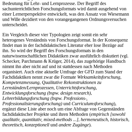
Bedeutung für Lehr- und Lernprozesse. Der Begriff des
sachunterrichtlichen Forschungsformats wird damit ausgehend von
einer Lernerperspektive entwickelt, was den Ansatz von Wiesemann
und Wille dezidiert von den vorangegangenen Ordnungsversuchen
unterscheidet.
Ein Vergleich dieser vier Typologien zeigt somit ein sehr
heterogenes Verständnis von Forschungsformat. In der Konsequenz
findet man in der fachdidaktischen Literatur eher lose Bezüge auf
ihn. So wird der Begriff des Forschungsformats in den
naturwissenschaftlichen Didaktiken zwar ausführlich diskutiert (vgl.
Schecker, Parchmann & Krüger, 2014), das zugehörige Handbuch
nimmt ihn aber nicht auf und ist stattdessen nach Methoden
organisiert. Auch eine aktuelle Umfrage der GFD zum Stand der
Fachdidaktiken nennt zwar die Formate
Wirksamkeitsforschung
,
Kompetenzmessung
,
Qualitative Rekonstruktionen zu
Lernständen/Lernprozessen
,
Unterrichtsforschung
,
Entwicklungsforschung (bspw. design research)
,
Lehrerbildungsforschung (bspw. Professions-,
Professionalisierungsforschung)
und
Curriculumsforschung
),
ergänzt diese Liste aber noch um eine Abfrage von Gegenständen
fachdidaktischer Projekte und ihren Methoden (
empirisch [sowohl
qualitativ, quantitativ, mixed-methods ...]
,
hermeneutisch
,
historisch
,
theoretisch
,
konzeptionell
und
andere Zugänge
).