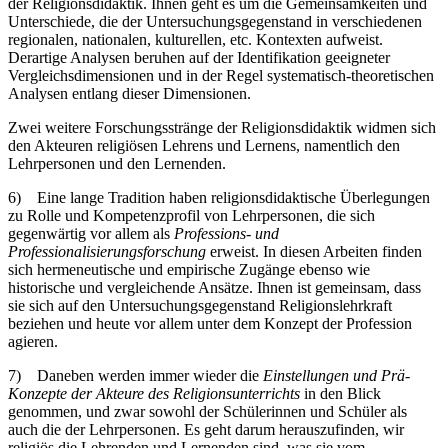
der Religionsdidaktik. Ihnen geht es um die Gemeinsamkeiten und
Unterschiede, die der Untersuchungsgegenstand in verschiedenen
regionalen, nationalen, kulturellen, etc. Kontexten aufweist.
Derartige Analysen beruhen auf der Identifikation geeigneter
Vergleichsdimensionen und in der Regel systematisch-theoretischen
Analysen entlang dieser Dimensionen.
Zwei weitere Forschungsstränge der Religionsdidaktik widmen sich
den Akteuren religiösen Lehrens und Lernens, namentlich den
Lehrpersonen und den Lernenden.
6)
Eine lange Tradition haben religionsdidaktische Überlegungen
zu Rolle und Kompetenzprofil von Lehrpersonen, die sich
gegenwärtig vor allem als
Professions- und
Professionalisierungsforschung
erweist. In diesen Arbeiten finden
sich hermeneutische und empirische Zugänge ebenso wie
historische und vergleichende Ansätze. Ihnen ist gemeinsam, dass
sie sich auf den Untersuchungsgegenstand Religionslehrkraft
beziehen und heute vor allem unter dem Konzept der Profession
agieren.
7)
Daneben werden immer wieder die
Einstellungen und Prä-
Konzepte der Akteure des Religionsunterrichts
in den Blick
genommen, und zwar sowohl der Schülerinnen und Schüler als
auch die der Lehrpersonen. Es geht darum herauszufinden, wir
religiös die Lehrenden und Lernenden sind, was sie vom