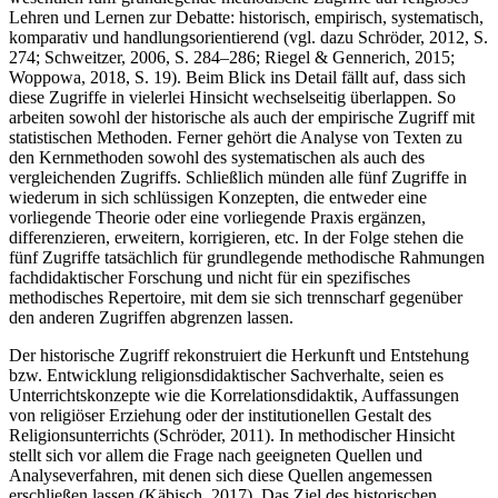
Lehren und Lernen zur Debatte: historisch, empirisch, systematisch,
komparativ und handlungsorientierend (vgl. dazu Schröder, 2012, S.
274; Schweitzer, 2006, S. 284–286; Riegel & Gennerich, 2015;
Woppowa, 2018, S. 19). Beim Blick ins Detail fällt auf, dass sich
diese Zugriffe in vielerlei Hinsicht wechselseitig überlappen. So
arbeiten sowohl der historische als auch der empirische Zugriff mit
statistischen Methoden. Ferner gehört die Analyse von Texten zu
den Kernmethoden sowohl des systematischen als auch des
vergleichenden Zugriffs. Schließlich münden alle fünf Zugriffe in
wiederum in sich schlüssigen Konzepten, die entweder eine
vorliegende Theorie oder eine vorliegende Praxis ergänzen,
differenzieren, erweitern, korrigieren, etc. In der Folge stehen die
fünf Zugriffe tatsächlich für grundlegende methodische Rahmungen
fachdidaktischer Forschung und nicht für ein spezifisches
methodisches Repertoire, mit dem sie sich trennscharf gegenüber
den anderen Zugriffen abgrenzen lassen.
Der historische Zugriff rekonstruiert die Herkunft und Entstehung
bzw. Entwicklung religionsdidaktischer Sachverhalte, seien es
Unterrichtskonzepte wie die Korrelationsdidaktik, Auffassungen
von religiöser Erziehung oder der institutionellen Gestalt des
Religionsunterrichts (Schröder, 2011). In methodischer Hinsicht
stellt sich vor allem die Frage nach geeigneten Quellen und
Analyseverfahren, mit denen sich diese Quellen angemessen
erschließen lassen (
Käbisch, 2017). Das Ziel des historischen