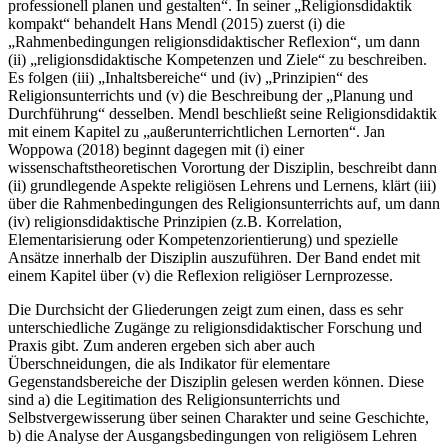
professionell planen und gestalten“. In seiner „Religionsdidaktik
kompakt“ behandelt Hans Mendl (2015) zuerst (i) die
„Rahmenbedingungen religionsdidaktischer Reflexion“, um dann
(ii) „religionsdidaktische Kompetenzen und Ziele“ zu beschreiben.
Es folgen (iii) „Inhaltsbereiche“ und (iv) „Prinzipien“ des
Religionsunterrichts und (v) die Beschreibung der „Planung und
Durchführung“ desselben. Mendl beschließt seine Religionsdidaktik
mit einem Kapitel zu „außerunterrichtlichen Lernorten“. Jan
Woppowa (2018) beginnt dagegen mit (i) einer
wissenschaftstheoretischen Vorortung der Disziplin, beschreibt dann
(ii) grundlegende Aspekte religiösen Lehrens und Lernens, klärt (iii)
über die Rahmenbedingungen des Religionsunterrichts auf, um dann
(iv) religionsdidaktische Prinzipien (z.B. Korrelation,
Elementarisierung oder Kompetenzorientierung) und spezielle
Ansätze innerhalb der Disziplin auszuführen. Der Band endet mit
einem Kapitel über (v) die Reflexion religiöser Lernprozesse.
Die Durchsicht der Gliederungen zeigt zum einen, dass es sehr
unterschiedliche Zugänge zu religionsdidaktischer Forschung und
Praxis gibt. Zum anderen ergeben sich aber auch
Überschneidungen, die als Indikator für elementare
Gegenstandsbereiche der Disziplin gelesen werden können. Diese
sind a) die Legitimation des Religionsunterrichts und
Selbstvergewisserung über seinen Charakter und seine Geschichte,
b) die Analyse der Ausgangsbedingungen von religiösem Lehren