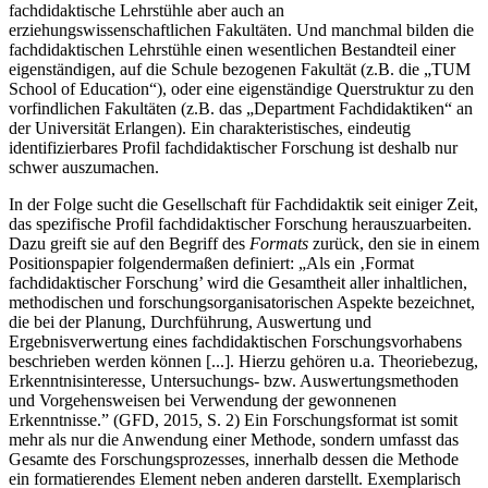
fachdidaktische Lehrstühle aber auch an
erziehungswissenschaftlichen Fakultäten. Und manchmal bilden die
fachdidaktischen Lehrstühle einen wesentlichen Bestandteil einer
eigenständigen, auf die Schule bezogenen Fakultät (z.B. die „TUM
School of Education“), oder eine eigenständige Querstruktur zu den
vorfindlichen Fakultäten (z.B. das „Department Fachdidaktiken“ an
der Universität Erlangen). Ein charakteristisches, eindeutig
identifizierbares Profil fachdidaktischer Forschung ist deshalb nur
schwer auszumachen.
In der Folge sucht die Gesellschaft für Fachdidaktik seit einiger Zeit,
das spezifische Profil fachdidaktischer Forschung herauszuarbeiten.
Dazu greift sie auf den Begriff des
Formats
zurück, den sie in einem
Positionspapier folgendermaßen definiert: „Als ein ‚
Format
fachdidaktischer Forschung’ wird die Gesamtheit aller inhaltlichen,
methodischen und forschungsorganisatorischen Aspekte bezeichnet,
die bei der Planung, Durchführung, Auswertung und
Ergebnisverwertung eines fachdidaktischen Forschungsvorhabens
beschrieben werden können [...]. Hierzu gehören u.a. Theoriebezug,
Erkenntnisinteresse, Untersuchungs- bzw. Auswertungsmethoden
und Vorgehensweisen bei Verwendung der gewonnenen
Erkenntnisse.” (GFD, 2015, S. 2) Ein Forschungsformat ist somit
mehr als nur die Anwendung einer Methode, sondern umfasst das
Gesamte des Forschungsprozesses, innerhalb dessen die Methode
ein formatierendes Element neben anderen darstellt. Exemplarisch