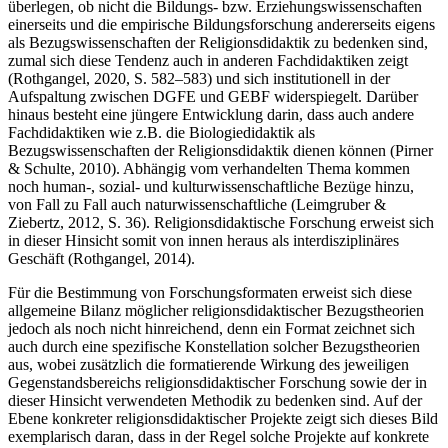
überlegen, ob nicht die Bildungs- bzw. Erziehungswissenschaften
einerseits und die empirische Bildungsforschung andererseits eigens
als Bezugswissenschaften der Religionsdidaktik zu bedenken sind,
zumal sich diese Tendenz auch in anderen Fachdidaktiken zeigt
(Rothgangel, 2020, S.
582–583) und sich institutionell in der
Aufspaltung zwischen DGFE und GEBF widerspiegelt. Darüber
hinaus besteht eine jüngere Entwicklung darin, dass auch andere
Fachdidaktiken wie z.B. die Biologiedidaktik als
Bezugswissenschaften der Religionsdidaktik dienen können (Pirner
& Schulte, 2010). Abhängig vom verhandelten Thema kommen
noch human-, sozial- und kulturwissenschaftliche Bezüge hinzu,
von Fall zu Fall auch naturwissenschaftliche (Leimgruber &
Ziebertz, 2012, S. 36). Religionsdidaktische Forschung erweist sich
in dieser Hinsicht somit von innen heraus als interdisziplinäres
Geschäft (Rothgangel, 2014).
Für die Bestimmung von Forschungsformaten erweist sich diese
allgemeine Bilanz möglicher religionsdidaktischer Bezugstheorien
jedoch als noch nicht hinreichend, denn ein Format zeichnet sich
auch durch eine spezifische Konstellation solcher Bezugstheorien
aus, wobei zusätzlich die formatierende Wirkung des jeweiligen
Gegenstandsbereichs religionsdidaktischer Forschung sowie der in
dieser Hinsicht verwendeten Methodik zu bedenken sind. Auf der
Ebene konkreter religionsdidaktischer Projekte zeigt sich dieses Bild
exemplarisch daran, dass in der Regel solche Projekte auf konkrete