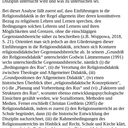
Disziplin untersucht wird und was zu untersuchen sei.
Bei dieser Analyse fällt zuerst auf, dass Einführungen in die
Religionsdidaktik in der Regel allgemein über deren konstitutiven
Bezug zu religiösem Lehren und Lernen sprechen, den
Bedingungen solchen Lehrens und Lernens und ihren
Möglichkeiten und Grenzen, ohne die einschlägigen
Gegenstandsbereiche näher zu beschreiben (z.B. Woppowa, 2018,
S. 21). Orientiert man sich jedoch an den Gliederungen dieser
Einführungen in die Religionsdidaktik, zeichnen sich Konturen
religionsdidaktischer Gegenstandsbereiche ab. In seinem „Grundriß
der Religionsdidaktik“ unterscheidet Godwin Lämmermann (1991)
sechs unterschiedliche Gegenstandsbereiche, nämlich (i) die
„Bedingungen des Rus“, (ii) die Verortung der Religionsdidaktik
zwischen Theologie und Allgemeiner Didaktik, (iii)
„Grundpositionen der Allgemeinen Didaktik“, (iv) einen
historischen Überblick über „religionsdidaktische Konzeptionen“,
(v) die „Planung und Vorbereitung des Rus“ und (vi) „Faktoren und
Strukturen des Rus“, worunter ebenso entwicklungspsychologische
Einsichten gezählt werden, wie Sozialformen, Methoden und
Medien. Ferner erschließt Christian Grethlein (2005) die
Religionsdidaktik, indem er zuerst (i) den Religionsunterricht an der
Schule begründet, dann (ii) die historische Entwicklung der
Disziplin nachzeichnet, (iii) die Rahmenbedingungen des
Religionsunterrichts im Hinblick auf Recht, Schule und Kirche klärt,