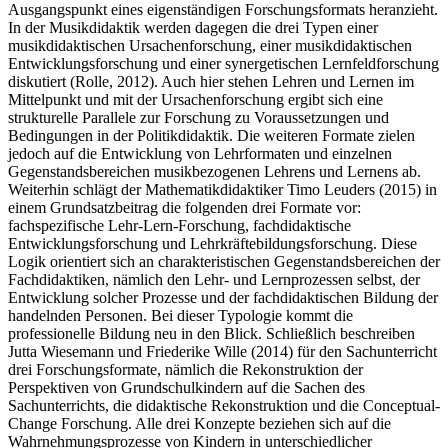
Ausgangspunkt eines eigenständigen Forschungsformats heranzieht.
In der Musikdidaktik werden dagegen die drei Typen einer
musikdidaktischen Ursachenforschung, einer musikdidaktischen
Entwicklungsforschung und einer synergetischen Lernfeldforschung
diskutiert (Rolle, 2012). Auch hier stehen Lehren und Lernen im
Mittelpunkt und mit der Ursachenforschung ergibt sich eine
strukturelle Parallele zur Forschung zu Voraussetzungen und
Bedingungen in der Politikdidaktik. Die weiteren Formate zielen
jedoch auf die Entwicklung von Lehrformaten und einzelnen
Gegenstandsbereichen musikbezogenen Lehrens und Lernens ab.
Weiterhin schlägt der Mathematikdidaktiker Timo Leuders (2015) in
einem Grundsatzbeitrag die folgenden drei Formate vor:
fachspezifische Lehr-Lern-Forschung, fachdidaktische
Entwicklungsforschung und Lehrkräftebildungsforschung. Diese
Logik orientiert sich an charakteristischen Gegenstandsbereichen der
Fachdidaktiken, nämlich den Lehr- und Lernprozessen selbst, der
Entwicklung solcher Prozesse und der fachdidaktischen Bildung der
handelnden Personen. Bei dieser Typologie kommt die
professionelle Bildung neu in den Blick. Schließlich beschreiben
Jutta Wiesemann und Friederike Wille (2014) für den Sachunterricht
drei Forschungsformate, nämlich die Rekonstruktion der
Perspektiven von Grundschulkindern auf die Sachen des
Sachunterrichts, die didaktische Rekonstruktion und die Conceptual-
Change Forschung. Alle drei Konzepte beziehen sich auf die
Wahrnehmungsprozesse von Kindern in unterschiedlicher