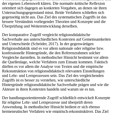
der eigenen Lebenswelt klären. Die normativ-kritische Reflexion
orientiert sich dagegen an konkreten Vorgaben, an denen sie ihren
Untersuchungsgegenstand misst. Beide Verfahren schließen sich
gegenseitig nicht aus. Das Ziel des systematischen Zugriffs ist das
bessere Verständnis vorliegender Theorien und Konzepte und die
Überprüfung und Weiterentwicklung derselben.
Der komparative Zugriff vergleicht religionsdidaktische
Sachverhalte aus unterschiedlichen Kontexten auf Gemeinsamkeiten
und Unterschiede (Schröder, 2017). In der gegenwärtigen
Religionsdidaktik sind es vor allem nationale oder religiöse bzw.
konfessionelle Hintergründe, die den Referenzrahmen solcher
Vergleiche darstellen. In methodischer Hinsicht bestimmt vor allem
die Quellenlage, welche Verfahren zum Einsatz kommen. Faktisch
dürften es vor allem die Analyse von Texten und die empirische
Rekonstruktion von religionsdidaktisch relevanten Einstellungen
und Lehr- und Lernprozessen sein. Das Ziel des vergleichenden
Zugriffs ist es besser zu verstehen, wie unterschiedliche
Hintergründe religionsdidaktische Sachverhalte prägen und wie die
Akteure in ihren Kontexten handeln und warum sie es tun.
Der handlungsorientierende Zugriff schließlich entwickelt Konzepte
für religiöse Lehr- und Lernprozesse und überprüft deren
Anwendung. In methodischer Hinsicht bedient er sich ebenso
hermeneutischer Verfahren wie empirisch-rekonstruktiver. Das Ziel