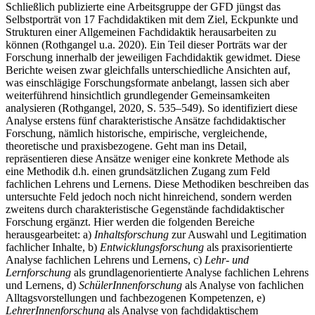
Schließlich publizierte eine Arbeitsgruppe der GFD jüngst das
Selbstporträt von 17 Fachdidaktiken mit dem Ziel, Eckpunkte und
Strukturen einer Allgemeinen Fachdidaktik herausarbeiten zu
können (Rothgangel u.a. 2020). Ein Teil dieser Porträts war der
Forschung innerhalb der jeweiligen Fachdidaktik gewidmet. Diese
Berichte weisen zwar gleichfalls unterschiedliche Ansichten auf,
was einschlägige Forschungsformate anbelangt, lassen sich aber
weiterführend hinsichtlich grundlegender Gemeinsamkeiten
analysieren (Rothgangel, 2020, S. 535–549). So identifiziert diese
Analyse erstens fünf charakteristische Ansätze fachdidaktischer
Forschung, nämlich historische, empirische, vergleichende,
theoretische und praxisbezogene. Geht man ins Detail,
repräsentieren diese Ansätze weniger eine konkrete Methode als
eine Methodik d.h. einen grundsätzlichen Zugang zum Feld
fachlichen Lehrens und Lernens. Diese Methodiken beschreiben das
untersuchte Feld jedoch noch nicht hinreichend, sondern werden
zweitens durch charakteristische Gegenstände fachdidaktischer
Forschung ergänzt. Hier werden die folgenden Bereiche
herausgearbeitet: a)
Inhaltsforschung
zur Auswahl und Legitimation
fachlicher Inhalte, b)
Entwicklungsforschung
als praxisorientierte
Analyse fachlichen Lehrens und Lernens, c)
Lehr- und
Lernforschung
als grundlagenorientierte Analyse fachlichen Lehrens
und Lernens, d)
SchülerInnenforschung
als Analyse von fachlichen
Alltagsvorstellungen und fachbezogenen Kompetenzen, e)
LehrerInnenforschung
als Analyse von fachdidaktischem