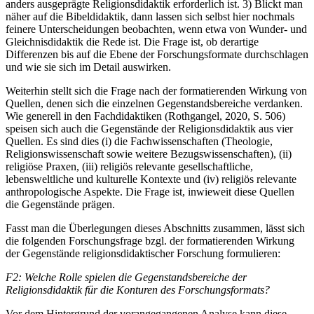
anders ausgeprägte Religionsdidaktik erforderlich ist. 3) Blickt man
näher auf die Bibeldidaktik, dann lassen sich selbst hier nochmals
feinere Unterscheidungen beobachten, wenn etwa von Wunder- und
Gleichnisdidaktik die Rede ist. Die Frage ist, ob derartige
Differenzen bis auf die Ebene der Forschungsformate durchschlagen
und wie sie sich im Detail auswirken.
Weiterhin stellt sich die Frage nach der formatierenden Wirkung von
Quellen, denen sich die einzelnen Gegenstandsbereiche verdanken.
Wie generell in den Fachdidaktiken (Rothgangel, 2020, S. 506)
speisen sich auch die Gegenstände der Religionsdidaktik aus vier
Quellen. Es sind dies (i) die Fachwissenschaften (Theologie,
Religionswissenschaft sowie weitere Bezugswissenschaften), (ii)
religiöse Praxen, (iii) religiös relevante gesellschaftliche,
lebensweltliche und kulturelle Kontexte und (iv) religiös relevante
anthropologische Aspekte. Die Frage ist, inwieweit diese Quellen
die Gegenstände prägen
.
Fasst man die Überlegungen dieses Abschnitts zusammen, lässt sich
die folgenden Forschungsfrage bzgl. der formatierenden Wirkung
der Gegenstände religionsdidaktischer Forschung formulieren:
F2: Welche Rolle spielen die Gegenstandsbereiche der
Religionsdidaktik für die Konturen des Forschungsformats?
Vor dem Hintergrund der vorangegangenen Analyse kann diese