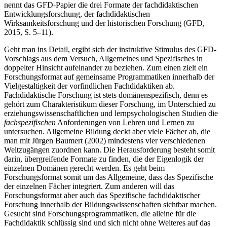
nennt das GFD-Papier die drei Formate der fachdidaktischen
Entwicklungsforschung, der fachdidaktischen
Wirksamkeitsforschung und der historischen Forschung (GFD,
2015, S. 5–11).
Geht man ins Detail, ergibt sich der instruktive Stimulus des GFD-
Vorschlags aus dem Versuch, Allgemeines und Spezifisches in
doppelter Hinsicht aufeinander zu beziehen. Zum einen zielt ein
Forschungsformat auf gemeinsame Programmatiken innerhalb der
Vielgestaltigkeit der vorfindlichen Fachdidaktiken ab.
Fachdidaktische Forschung ist stets domänenspezifisch, denn es
gehört zum Charakteristikum dieser Forschung, im Unterschied zu
erziehungswissenschaftlichen und lernpsychologischen Studien die
fachspezifischen
Anforderungen von Lehren und Lernen zu
untersuchen. Allgemeine Bildung deckt aber viele Fächer ab, die
man mit Jürgen Baumert (2002) mindestens vier verschiedenen
Weltzugängen zuordnen kann. Die Herausforderung besteht somit
darin, übergreifende Formate zu finden, die der Eigenlogik der
einzelnen Domänen gerecht werden. Es geht beim
Forschungsformat somit um das Allgemeine, dass das Spezifische
der einzelnen Fächer integriert. Zum anderen will das
Forschungsformat aber auch das Spezifische fachdidaktischer
Forschung innerhalb der Bildungswissenschaften sichtbar machen.
Gesucht sind Forschungsprogrammatiken, die alleine für die
Fachdidaktik schlüssig sind und sich nicht ohne Weiteres auf das