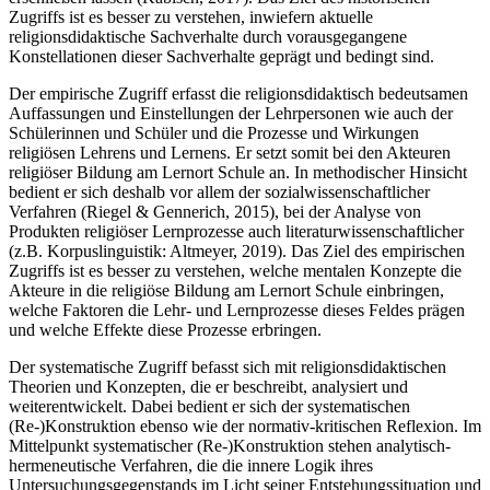
Zugriffs ist es besser zu verstehen, inwiefern aktuelle
religionsdidaktische Sachverhalte durch vorausgegangene
Konstellationen dieser Sachverhalte geprägt und bedingt sind.
Der empirische Zugriff erfasst die religionsdidaktisch bedeutsamen
Auffassungen und Einstellungen der Lehrpersonen wie auch der
Schülerinnen und Schüler und die Prozesse und Wirkungen
religiösen Lehrens und Lernens. Er setzt somit bei den Akteuren
religiöser Bildung am Lernort Schule an. In methodischer Hinsicht
bedient er sich deshalb vor allem der sozialwissenschaftlicher
Verfahren (Riegel & Gennerich, 2015), bei der Analyse von
Produkten religiöser Lernprozesse auch literaturwissenschaftlicher
(z.B. Korpuslinguistik: Altmeyer, 2019). Das Ziel des empirischen
Zugriffs ist es besser zu verstehen, welche mentalen Konzepte die
Akteure in die religiöse Bildung am Lernort Schule einbringen,
welche Faktoren die Lehr- und Lernprozesse dieses Feldes prägen
und welche Effekte diese Prozesse erbringen.
Der systematische Zugriff befasst sich mit religionsdidaktischen
Theorien und Konzepten, die er beschreibt, analysiert und
weiterentwickelt. Dabei bedient er sich der systematischen
(Re-)Konstruktion ebenso wie der normativ-kritischen Reflexion. Im
Mittelpunkt systematischer (Re-)Konstruktion stehen analytisch-
hermeneutische Verfahren, die die innere Logik ihres
Untersuchungsgegenstands im Licht seiner Entstehungssituation und