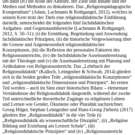
um dann (iv) die Rolle der Akteure, der Ziele und Inhalte und der
Medien und Methoden zu diskutieren. Das „Religionspädagogische
Kompendium“ (Adam, Lachmann & Rothgangel, 2012), welches in
seinem Kern trotz des Titels eine religionsdidaktische Einführung
darstellt, unterscheidet die folgenden fünf fachdidaktischen
Aufgaben- und Gegenstandsbereiche (Lachmann & Rothgangel,
2012, S. 50–51): (i) die Ermittlung, Begründung und Anwendung
fachdidaktischer Prinzipien, (ii) die historische Vergewisserung über
die Genese und Angemessenheit religionsdidaktischer
Konzeptionen, (iii) die Reflexion der personalen Faktoren des
Religionsunterrichts, (iv) die fachdidaktische Auseinandersetzung
mit der Theologie und (v) die Auseinandersetzung mit Planung und
Artikulation von Religionsunterricht. Das „Lehrbuch der
Religionsdidaktik“ (Kalloch, Leimgruber & Schwab, 2014) gliedert
sich in die beiden großen Teile „religionsdidaktische Konzeptionen“
und „religionsdidaktische Dimensionen und Prinzipien“. Im ersten
Teil werden – auch im Sinn einer historischen Bilanz – elementare
Verständnisse der Religionsdidaktik dargestellt, während der zweite
Teil unterschiedliche theoretische Zugänge zu religiösem Lehren
und Lernen wie Gender, Ökumene oder Pluralität nachzeichnet.
Georg Hilger, Stephan Leimgruber und Hans-Georg Ziebertz (2017)
gliedern ihre „Religionsdidaktik“ in die vier Teile (i)
„Religionsdidaktik als wissenschaftliche Disziplin“, (ii) „Religiöse
Bildung und Erziehung am Lernort Schule“, (iii)
„Religionsdidaktische Prinzipien“ und (iv) „Religionsunterricht