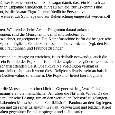
ieser Prozess endet schließlich sogar damit, dass ein Mensch zu
 an Empathie ermöglicht, führt zu Mitleid, zur Erkenntnis und
 ist die Avatar-Figur für eine friedliche Perspektive
h, wenn er zur Spionage und zur Beherrschung eingesetzt werden soll –
schen. Während es beim Avatar-Programm darauf ankommt,
können, sind die Menschen in den Kampfrobotern von
eichnet, ungeeignet ist. Die Kampfmaschine ist für die kriegerische
zipiert, mögliche Feinde zu erfassen und zu vernichten (vgl. den Film
ür, Freundinnen und Freunde zu finden.
nschen heutzutage zu erreichen, ist es deshalb notwendig, auch die
in Produkt der Popkultur ist, und der zugleich religiösen Lebenssinn
haftsstiftenden Geist. Die fiktive Na’vi-Religion vermag es,
atur einhergeht – auch wenn diese Religion teilweise sehr archaisch
 Größenwahns zu erinnern. Die Popkultur liefert hier mögliche
 die Menschen der schrecklichste Gegner ist. In „Avatar“ sind die
manisieren die menschlichen Anführer die Na’vi als Wilde. Da die
ie militärische Lösung, um an den wertvollen Rohstoff zu gelangen,
thabenden Menschen keine Sensibilität für Pandora an den Tag legen,
ren und zu seiner Erlangung Gewalt, Verwüstung und letztlich Krieg
halten gegenüber Fremden spiegeln und sich insofern in