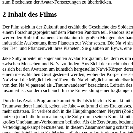
zum Erscheinen der Avatar-Fortsetzungen zu überbrücken.
2 Inhalt des Films
Der Film spielt in der Zukunft und erzählt die Geschichte des Solda
einem Forschungsprojekt auf dem Planeten Pandora teil. Pandora ist 
wertvollen Rohstoff namens Unobtanium in großen Mengen abzubauen. 
industrielle Ausbeutung ihres Planeten zur Wehr setzen. Die Na‘vi 
der Tier- und Pflanzenwelt ihres Planeten. Sie glauben an Eywa, eine 
Jake Sully arbeitet im sogenannten Avatar-Programm, bei dem es um 
zwischen Menschen und Na’vi zu finden. Aus Sicht der machthabende
es sich bei den Avataren um künstlich hergestellte Na‘vi-Körper, der
einem menschlichen Geist gesteuert werden, wobei der Körper des ste
Na‘vi soll die Möglichkeit eröffnen, die Na‘vi möglichst unmittelba
von den Na’vi passend als „Traumwanderer“ bezeichnet. Leiterin des 
fasziniert ist, sondern sich auch für die Entwicklung einer tragfähi
Durch das Avatar-Programm kommt Sully tatsächlich in Kontakt mit e
Traumwanderer handelt, geben sie Jake – aufgrund eines Ereignisses, d
mehr schätzen. Er verliebt sich in die Häuptlingstochter, Neytiri (Zo
nutzen jedoch die Informationen, die Sully durch seinen Kontakt mit 
großes Unobtanium-Vorkommen befindet. Als die Zerstörung beginnt, su
Verteidigungskampf beizustehen. In diesem Zusammenhang schafft er e
querschnittsgelähmten Ex-Marine auf, dem es anfangs niemand zugetra