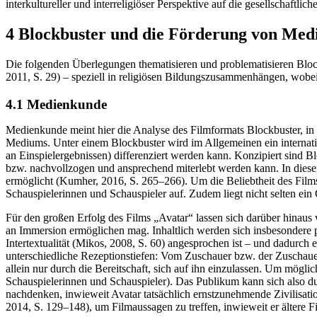
interkultureller und interreligiöser Perspektive auf die gesellschaftlic
4 Blockbuster und die Förderung von Me
Die folgenden Überlegungen thematisieren und problematisieren Blo
2011, S. 29) – speziell in religiösen Bildungszusammenhängen, wob
4.1 Medienkunde
Medienkunde meint hier die Analyse des Filmformats Blockbuster, in 
Mediums. Unter einem Blockbuster wird im Allgemeinen ein internati
an Einspielergebnissen) differenziert werden kann. Konzipiert sind Bl
bzw. nachvollzogen und ansprechend miterlebt werden kann. In dies
ermöglicht (Kumher, 2016, S. 265–266). Um die Beliebtheit des Films
Schauspielerinnen und Schauspieler auf. Zudem liegt nicht selten e
Für den großen Erfolg des Films „Avatar“ lassen sich darüber hinaus 
an Immersion ermöglichen mag. Inhaltlich werden sich insbesondere p
Intertextualität (Mikos, 2008, S. 60) angesprochen ist – und dadurch
unterschiedliche Rezeptionstiefen: Vom Zuschauer bzw. der Zuschaueri
allein nur durch die Bereitschaft, sich auf ihn einzulassen. Um mögl
Schauspielerinnen und Schauspieler). Das Publikum kann sich also du
nachdenken, inwieweit Avatar tatsächlich ernstzunehmende Zivilisati
2014, S. 129–148), um Filmaussagen zu treffen, inwieweit er ältere Fi