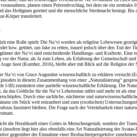
n vorausahnen, planen einen Präventivschlag, bei dem sie ein zentrale
wird das Heiligtum gerettet und die menschliche Streitmacht besiegt.
ar-Körper transferiert.
s
zit eine Rolle spielt: Die Na‘vi werden als religiöse Lebewesen gezeigt
ndet bzw. getötet, um Jake zu retten, trauert jedoch über den Tod der Ti
gtümer der Na‘vi sind entscheidende Handlungs- und Kraftorte. Eine re
g vor der Natur, als Ja zum Leben, als Erfahrung der Gemeinschaft un
Auge fasst (Kumher, 2016), bleibt aber mit Blick auf die Religion der
er Na’vi von Grace Augustine wissenschaftlich zu erklären versucht (E
s-Episoden in diesem Zusammenhang von einer „Naturalisierung“ gespro
de I-III) zumindest eine partielle wissenschaftliche Erklärung. Die Natu
 da das Göttliche für die Na’vi Lebenssinn stiftet und mehr ist als eine
chöpfen. Durch eine sachliche, nüchterne und naturwissenschaftliche
nanz ein Stück weit entzaubert und zum (exotischen) Untersuchungsob
oras fasziniert bleiben. Die Frage nach der Vereinbarkeit einer naturwi
deutsam.
icht die Herabkunft eines Gottes in Menschengestalt, sondern der Trans
insofern liegt hier also ebenfalls eine Art Naturalisierung der Avatar-
ktive gegenüber der Einnahme einer Beobachterperspektive zunehmend be