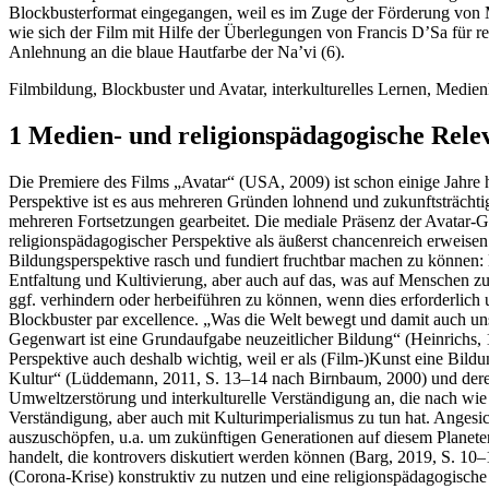
Blockbusterformat eingegangen, weil es im Zuge der Förderung von M
wie sich der Film mit Hilfe der Überlegungen von Francis D’Sa für re
Anlehnung an die blaue Hautfarbe der Na’vi (6).
Filmbildung, Blockbuster und Avatar, interkulturelles Lernen, Medie
1 Medien- und religionspädagogische Rele
Die Premiere des Films „Avatar“ (USA, 2009) ist schon einige Jahre h
Perspektive ist es aus mehreren Gründen lohnend und zukunftsträchtig
mehreren Fortsetzungen gearbeitet. Die mediale Präsenz der Avatar-Ge
religionspädagogischer Perspektive als äußerst chancenreich erweisen 
Bildungsperspektive rasch und fundiert fruchtbar machen zu können:
Entfaltung und Kultivierung, aber auch auf das, was auf Menschen 
ggf. verhindern oder herbeiführen zu können, wenn dies erforderlich 
Blockbuster par excellence. „Was die Welt bewegt und damit auch unse
Gegenwart ist eine Grundaufgabe neuzeitlicher Bildung“ (Heinrichs, 1
Perspektive auch deshalb wichtig, weil er als (Film-)Kunst eine Bild
Kultur“ (Lüddemann, 2011, S. 13–14 nach Birnbaum, 2000) und deren 
Umweltzerstörung und interkulturelle Verständigung an, die nach wie 
Verständigung, aber auch mit Kulturimperialismus zu tun hat. Angesi
auszuschöpfen, u.a. um zukünftigen Generationen auf diesem Planeten
handelt, die kontrovers diskutiert werden können (Barg, 2019, S. 10–1
(Corona-Krise) konstruktiv zu nutzen und eine religionspädagogische 