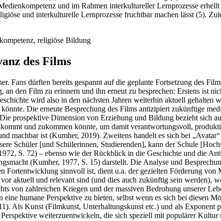
edienkompetenz und im Rahmen interkultureller Lernprozesse erhellt 
ligiöse und interkulturelle Lernprozesse fruchtbar machen lässt (5). Z
nkompetenz, religiöse Bildung
vanz des Films
er. Fans dürften bereits gespannt auf die geplante Fortsetzung des Film
, an den Film zu erinnern und ihn erneut zu besprechen: Erstens ist nic
schichte wird also in den nächsten Jahren weiterhin aktuell gehalten w
könnte. Die erneute Besprechung des Films antizipiert zukünftige media
 Die prospektive Dimension von Erziehung und Bildung bezieht sich a
zukommt und zukommen könnte, um damit verantwortungsvoll, produkti
und machbar ist (Kumher, 2019). Zweitens handelt es sich bei „Avatar“ 
re Schüler [und Schülerinnen, Studierenden], kann der Schule [Hochschu
972, S. 72) – ebenso wie der Rückblick in die Geschichte und die Anti
ungsmacht (Kumher, 1977, S. 15) darstellt. Die Analyse und Besprechun
Fortentwicklung sinnvoll ist, dient u.a. der gezielten Förderung von
vor aktuell und relevant sind (und dies auch zukünftig sein werden), w
chts von zahlreichen Kriegen und der massiven Bedrohung unserer Lebe
 eine humane Perspektive zu bieten, selbst wenn es sich bei diesen Mö
1). Als Kunst (Filmkunst, Unterhaltungskunst etc.) und als Exponent po
Perspektive weiterzuentwickeln, die sich speziell mit populärer Kultur 