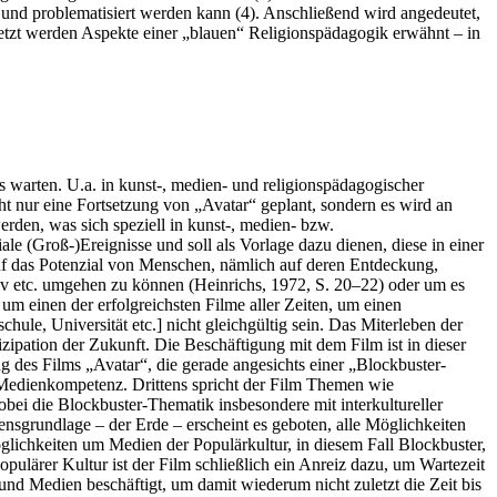
und problematisiert werden kann (4). Anschließend wird angedeutet,
uletzt werden Aspekte einer „blauen“ Religionspädagogik erwähnt – in
s warten. U.a. in kunst-, medien- und religionspädagogischer
ht nur eine Fortsetzung von „Avatar“ geplant, sondern es wird an
erden, was sich speziell in kunst-, medien- bzw.
le (Groß-)Ereignisse und soll als Vorlage dazu dienen, diese in einer
uf das Potenzial von Menschen, nämlich auf deren Entdeckung,
v etc. umgehen zu können (Heinrichs, 1972, S. 20–22) oder um es
um einen der erfolgreichsten Filme aller Zeiten, um einen
le, Universität etc.] nicht gleichgültig sein. Das Miterleben der
zipation der Zukunft. Die Beschäftigung mit dem Film ist in dieser
g des Films „Avatar“, die gerade angesichts einer „Blockbuster-
 Medienkompetenz. Drittens spricht der Film Themen wie
obei die Blockbuster-Thematik insbesondere mit interkultureller
nsgrundlage – der Erde – erscheint es geboten, alle Möglichkeiten
glichkeiten um Medien der Populärkultur, in diesem Fall Blockbuster,
pulärer Kultur ist der Film schließlich ein Anreiz dazu, um Wartezeit
und Medien beschäftigt, um damit wiederum nicht zuletzt die Zeit bis