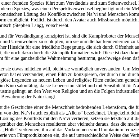
einer fremden Spezies führt zum Verständnis und zum Seitenwechsel. D
nderen Spezies, was einen Perspektivenwechsel begünstigt und ein Mehr
diplomatischen Lösung des Konflikts zwischen Na’vi und Menschen kommt,
form ermöglicht. Freilich ist durch den Avatar auch Missbrauch möglic
aritsch (Stephen Lang), vorschwebt.
nd für Verständigung konzipiert ist, sind die Kampfroboter der Men
 und Ureinwohner zu schlüpfen, um sie unmittelbar kennenlernen zu 
Hinsicht für eine friedliche Begegnung, die sich durch Offenheit ausz
, die noch dazu durch die Zieloptik formatiert wird: Diese ist dazu kon
ht für eine ganzheitliche Wahrnehmung bestimmt, geschweige denn daf
der sie etwas mitteilen will, bleibt sie womöglich unverstanden. Um Me
on hat es verstanden, einen Film zu konzipieren, der durch und durch e
igiöse Legenden zu neuem Leben und religiöse Riten entfachen gemeinsc
im Kino salonfähig, da sie Lebenssinn stiftet und mit Sensibilität für N
rie gelingt, an den Wert von Religion und an die Folgen industriellen
r Bewahrung der Natur taugt.
 die Geschichte einer die Menschheit bedrohenden Lebensform, die für
von den Na’vi auch explizit als „Aliens“ bezeichnet. Umgekehrt dehu
sung des Konflikts mit den Na’vi verlieren, setzen sie letztlich auf d
egenüber den Menschen resultieren aber vielmehr daraus, dass die mach
als „Hölle“ verkennen, ihn auf das Vorkommen von Unobtanium reduzie
erie von Filmproduktionen ein, die auf unterschiedliche Weise das Ver