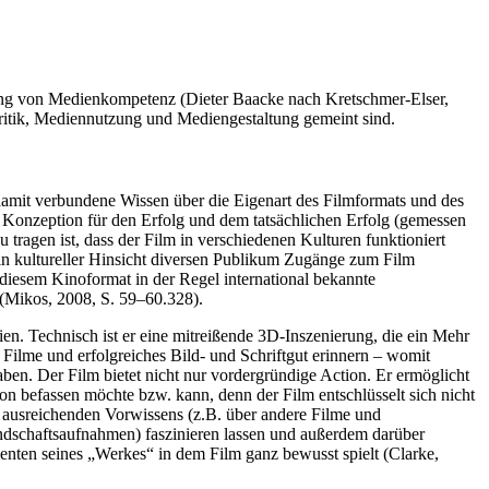
rung von Medienkompetenz (Dieter Baacke nach Kretschmer-Elser,
itik, Mediennutzung und Mediengestaltung gemeint sind.
 damit verbundene Wissen über die Eigenart des Filmformats und des
 Konzeption für den Erfolg und dem tatsächlichen Erfolg (gemessen
 tragen ist, dass der Film in verschiedenen Kulturen funktioniert
n kultureller Hinsicht diversen Publikum Zugänge zum Film
 diesem Kinoformat in der Regel international bekannte
 (Mikos, 2008, S. 59–60.328).
en. Technisch ist er eine mitreißende 3D-Inszenierung, die ein Mehr
Filme und erfolgreiches Bild- und Schriftgut erinnern – womit
ben. Der Film bietet nicht nur vordergründige Action. Er ermöglicht
on befassen möchte bzw. kann, denn der Film entschlüsselt sich nicht
es ausreichenden Vorwissens (z.B. über andere Filme und
andschaftsaufnahmen) faszinieren lassen und außerdem darüber
menten seines „Werkes“ in dem Film ganz bewusst spielt (Clarke,