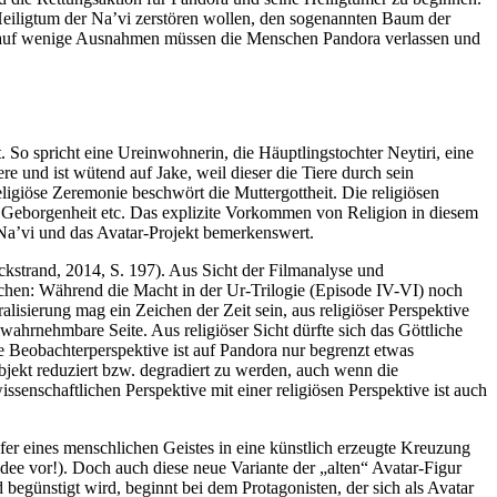
s Heiligtum der Na’vi zerstören wollen, den sogenannten Baum der
 Bis auf wenige Ausnahmen müssen die Menschen Pandora verlassen und
. So spricht eine Ureinwohnerin, die Häuptlingstochter Neytiri, eine
ere und ist wütend auf Jake, weil dieser die Tiere durch sein
ligiöse Zeremonie beschwört die Muttergottheit. Die religiösen
d Geborgenheit etc. Das explizite Vorkommen von Religion in diesem
 Na’vi und das Avatar-Projekt bemerkenswert.
ckstrand, 2014, S. 197). Aus Sicht der Filmanalyse und
chen: Während die Macht in der Ur-Trilogie (Episode IV-VI) noch
ralisierung mag ein Zeichen der Zeit sein, aus religiöser Perspektive
 wahrnehmbare Seite. Aus religiöser Sicht dürfte sich das Göttliche
 Beobachterperspektive ist auf Pandora nur begrenzt etwas
jekt reduziert bzw. degradiert zu werden, auch wenn die
ssenschaftlichen Perspektive mit einer religiösen Perspektive ist auch
fer eines menschlichen Geistes in eine künstlich erzeugte Kreuzung
Idee vor!). Doch auch diese neue Variante der „alten“ Avatar-Figur
günstigt wird, beginnt bei dem Protagonisten, der sich als Avatar