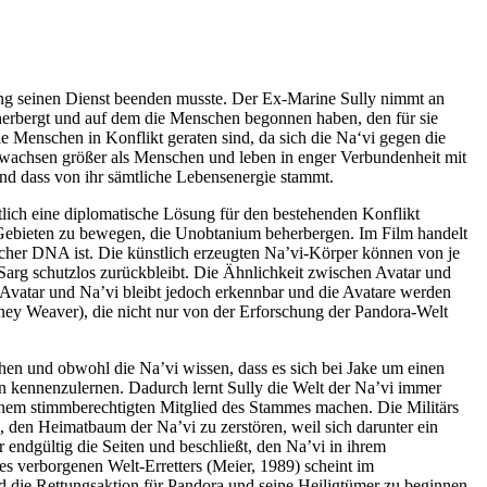
mung seinen Dienst beenden musste. Der Ex-Marine Sully nimmt an
beherbergt und auf dem die Menschen begonnen haben, den für sie
Menschen in Konflikt geraten sind, da sich die Na‘vi gegen die
gewachsen größer als Menschen und leben in enger Verbundenheit mit
 und dass von ihr sämtliche Lebensenergie stammt.
lich eine diplomatische Lösung für den bestehenden Konflikt
Gebieten zu bewegen, die Unobtanium beherbergen. Im Film handelt
ischer DNA ist. Die künstlich erzeugten Na’vi-Körper können von je
Sarg schutzlos zurückbleibt. Die Ähnlichkeit zwischen Avatar und
 Avatar und Na’vi bleibt jedoch erkennbar und die Avatare werden
rney Weaver), die nicht nur von der Erforschung der Pandora-Welt
en und obwohl die Na’vi wissen, dass es sich bei Jake um einen
ben kennenzulernen. Dadurch lernt Sully die Welt der Na’vi immer
u einem stimmberechtigten Mitglied des Stammes machen. Die Militärs
, den Heimatbaum der Na’vi zu zerstören, weil sich darunter ein
 endgültig die Seiten und beschließt, den Na’vi in ihrem
es verborgenen Welt-Erretters (Meier, 1989) scheint im
d die Rettungsaktion für Pandora und seine Heiligtümer zu beginnen.