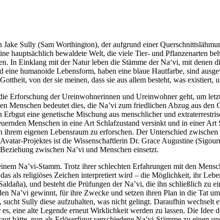
ten Jake Sully (Sam Worthington), der aufgrund einer Querschnittsläh
eine hauptsächlich bewaldete Welt, die viele Tier- und Pflanzenarten 
In Einklang mit der Natur leben die Stämme der Na‘vi, mit denen die 
sind eine humanoide Lebensform, haben eine blaue Hautfarbe, sind aus
Gottheit, von der sie meinen, dass sie aus allem besteht, was existiert,
die Erforschung der Ureinwohnerinnen und Ureinwohner geht, um letzt
n Menschen bedeutet dies, die Na’vi zum friedlichen Abzug aus den 
en Erbgut eine genetische Mischung aus menschlicher und extraterrestr
uernden Menschen in eine Art Schlafzustand versinkt und in einer Art 
r in ihrem eigenen Lebensraum zu erforschen. Der Unterschied zwischen
Avatar-Projektes ist die Wissenschaftlerin Dr. Grace Augustine (Sigou
gen Beziehung zwischen Na’vi und Menschen einsetzt.
inem Na’vi-Stamm. Trotz ihrer schlechten Erfahrungen mit den Mensch
as als religiöses Zeichen interpretiert wird – die Möglichkeit, ihr Le
ë Saldaña), und besteht die Prüfungen der Na’vi, die ihn schließlich z
den Na’vi gewinnt, für ihre Zwecke und setzen ihren Plan in die Tat um
cht Sully diese aufzuhalten, was nicht gelingt. Daraufhin wechselt er
s, eine alte Legende erneut Wirklichkeit werden zu lassen. Die Idee d
ut hätte, nun als Erlöserfigur verschiedene Na’vi-Stämme zu einen un