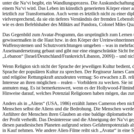
unter die Na‘vi begibt, ein Wandlungsprozess. Die Auskundschaftung 
einem Na‘vi wird. Das Leben im künstlich generierten Körper einer a
letztlich zur Transformation. Auch wenn es letztlich nicht zu einer 
vielversprechend, da sie ein tieferes Verständnis der fremden Lebens
wie es dem Befehlshaber des Militärs auf Pandora, Colonel Miles Qu
Das Gegenbild zum Avatar-Programm, das ursprünglich zum Lernen u
gewissermaßen in die Haut bzw. in den Körper der Ureinwohnerinnen
Waffensystemen und Schutzvorrichtungen umgeben – was in mehrfacher 
Auseinandersetzung gebaut und gibt nur eine eingeschränkte Sicht frei
„Lebanon“ [Israel/Deutschland/Frankreich/Libanon, 2009]) – und nic
Wenn Religion sich nicht der Sprache der jeweiligen Kultur bedient, 
Sprache der populären Kultur zu sprechen. Der Regisseur James Camer
und religiöse Rettungskraft anzudeuten vermag: So erwachen z.B. rel
Interesse an ihren möglichen – realen – Vorbildern zu wecken. Sie ist 
anmuten mag. Es ist bemerkenswert, wenn es der Hollywood-Filmindust
Hinweise darauf, welches Potenzial Religionen haben mögen, das zu
Anders als in „Aliens“ (USA, 1986) erzählt James Cameron eben nicht
Menschen selbst die Aliens und die Bedrohung. Die Menschen werden 
Anführer der Menschen ihren Glauben an eine baldige diplomatische Lö
der Profit verheißt. Das Desinteresse und die Abneigung der Na’vi g
diesen paradiesischen Planeten aufgrund seines Gefahrenpotenzials 
in Kauf nehmen. Wie andere Alien-Filme reiht sich „Avatar“ in eine S