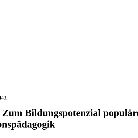
443.
 Zum Bildungspotenzial populäre
ionspädagogik