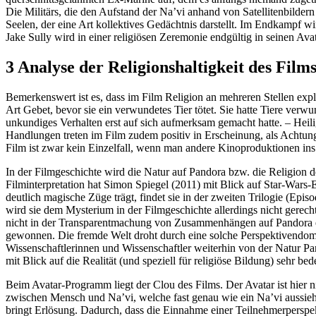
Die Militärs, die den Aufstand der Na’vi anhand von Satellitenbilder
Seelen, der eine Art kollektives Gedächtnis darstellt. Im Endkampf 
Jake Sully wird in einer religiösen Zeremonie endgültig in seinen Avat
3 Analyse der Religionshaltigkeit des Film
Bemerkenswert ist es, dass im Film Religion an mehreren Stellen expli
Art Gebet, bevor sie ein verwundetes Tier tötet. Sie hatte Tiere verwu
unkundiges Verhalten erst auf sich aufmerksam gemacht hatte. – Heili
Handlungen treten im Film zudem positiv in Erscheinung, als Achtun
Film ist zwar kein Einzelfall, wenn man andere Kinoproduktionen ins 
In der Filmgeschichte wird die Natur auf Pandora bzw. die Religion d
Filminterpretation hat Simon Spiegel (2011) mit Blick auf Star-War
deutlich magische Züge trägt, findet sie in der zweiten Trilogie (Episo
wird sie dem Mysterium in der Filmgeschichte allerdings nicht gerecht,
nicht in der Transparentmachung von Zusammenhängen auf Pandora ers
gewonnen. Die fremde Welt droht durch eine solche Perspektivendomi
Wissenschaftlerinnen und Wissenschaftler weiterhin von der Natur Pand
mit Blick auf die Realität (und speziell für religiöse Bildung) sehr be
Beim Avatar-Programm liegt der Clou des Films. Der Avatar ist hier n
zwischen Mensch und Na’vi, welche fast genau wie ein Na’vi aussieht (
bringt Erlösung. Dadurch, dass die Einnahme einer Teilnehmerperspe