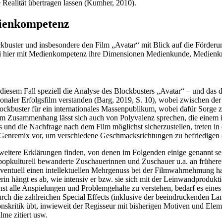
he Realität übertragen lassen (Kumher, 2010).
dienkompetenz
ckbuster und insbesondere den Film „Avatar“ mit Blick auf die Förde
ei hier mit Medienkompetenz ihre Dimensionen Medienkunde, Medienkr
diesem Fall speziell die Analyse des Blockbusters „Avatar“ – und das
onaler Erfolgsfilm verstanden (Barg, 2019, S. 10), wobei zwischen der
ockbuster für ein internationales Massenpublikum, wobei dafür Sorge zu
em Zusammenhang lässt sich auch von Polyvalenz sprechen, die einem i
 und die Nachfrage nach dem Film möglichst sicherzustellen, treten in
in Genremix vor, um verschiedene Geschmacksrichtungen zu befriedigen
weitere Erklärungen finden, von denen im Folgenden einige genannt sei
opkulturell bewanderte Zuschauerinnen und Zuschauer u.a. an frühere 
 eventuell einen intellektuellen Mehrgenuss bei der Filmwahrnehmung ha
n hängt es ab, wie intensiv er bzw. sie sich mit der Leinwandprodukti
ichst alle Anspielungen und Problemgehalte zu verstehen, bedarf es ein
rch die zahlreichen Special Effects (inklusive der beeindruckenden L
onskritik übt, inwieweit der Regisseur mit bisherigen Motiven und Ele
lme zitiert usw.