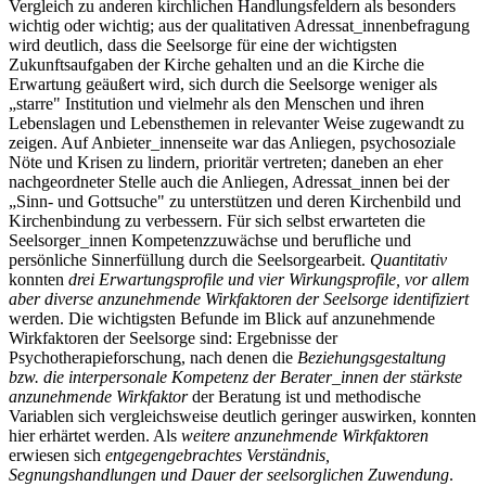
Vergleich zu anderen kirchlichen Handlungsfeldern als besonders
wichtig oder wichtig; aus der qualitativen Adressat_innenbefragung
wird deutlich, dass die Seelsorge für eine der wichtigsten
Zukunftsaufgaben der Kirche gehalten und an die Kirche die
Erwartung geäußert wird, sich durch die Seelsorge weniger als
„starre" Institution und vielmehr als den Menschen und ihren
Lebenslagen und Lebensthemen in relevanter Weise zugewandt zu
zeigen. Auf Anbieter_innenseite war das Anliegen, psychosoziale
Nöte und Krisen zu lindern, prioritär vertreten; daneben an eher
nachgeordneter Stelle auch die Anliegen, Adressat_innen bei der
„Sinn- und Gottsuche" zu unterstützen und deren Kirchenbild und
Kirchenbindung zu verbessern. Für sich selbst erwarteten die
Seelsorger_innen Kompetenzzuwächse und berufliche und
persönliche Sinnerfüllung durch die Seelsorgearbeit.
Quantitativ
konnten
drei Erwartungsprofile und vier Wirkungsprofile, vor allem
aber diverse anzunehmende Wirkfaktoren der Seelsorge identifiziert
werden. Die wichtigsten Befunde im Blick auf anzunehmende
Wirkfaktoren der Seelsorge sind: Ergebnisse der
Psychotherapieforschung, nach denen die
Beziehungsgestaltung
bzw. die interpersonale Kompetenz der Berater_innen der stärkste
anzunehmende Wirkfaktor
der Beratung ist und methodische
Variablen sich vergleichsweise deutlich geringer auswirken, konnten
hier erhärtet werden. Als
weitere anzunehmende Wirkfaktoren
erwiesen sich
entgegengebrachtes Verständnis,
Segnungshandlungen und Dauer der seelsorglichen Zuwendung
.