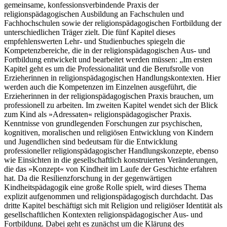
gemeinsame, konfessionsverbindende Praxis der
religionspädagogischen Ausbildung an Fachschulen und
Fachhochschulen sowie der religionspädagogischen Fortbildung der
unterschiedlichen Träger zielt. Die fünf Kapitel dieses
empfehlenswerten Lehr- und Studienbuches spiegeln die
Kompetenzbereiche, die in der religionspädagogischen Aus- und
Fortbildung entwickelt und bearbeitet werden müssen: „Im ersten
Kapitel geht es um die Professionalität und die Berufsrolle von
Erzieherinnen in religionspädagogischen Handlungskontexten. Hier
werden auch die Kompetenzen im Einzelnen ausgeführt, die
Erzieherinnen in der religionspädagogischen Praxis brauchen, um
professionell zu arbeiten. Im zweiten Kapitel wendet sich der Blick
zum Kind als »Adressaten« religionspädagogischer Praxis.
Kenntnisse von grundlegenden Forschungen zur psychischen,
kognitiven, moralischen und religiösen Entwicklung von Kindern
und Jugendlichen sind bedeutsam für die Entwicklung
professioneller religionspädagogischer Handlungskonzepte, ebenso
wie Einsichten in die gesellschaftlich konstruierten Veränderungen,
die das »Konzept« von Kindheit im Laufe der Geschichte erfahren
hat. Da die Resilienzforschung in der gegenwärtigen
Kindheitspädagogik eine große Rolle spielt, wird dieses Thema
explizit aufgenommen und religionspädagogisch durchdacht. Das
dritte Kapitel beschäftigt sich mit Religion und religiöser Identität als
gesellschaftlichen Kontexten religionspädagogischer Aus- und
Fortbildung. Dabei geht es zunächst um die Klärung des