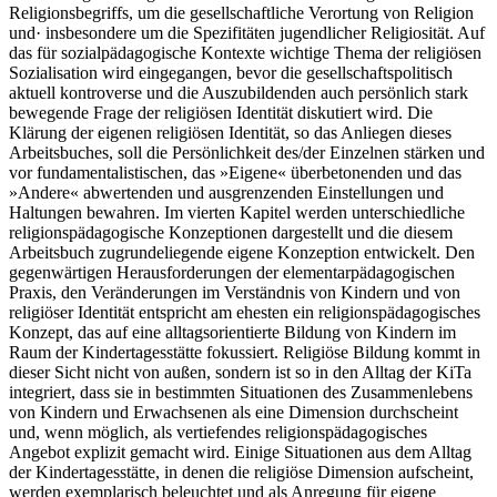
Religionsbegriffs, um die gesellschaftliche Verortung von Religion
und· insbesondere um die Spezifitäten jugendlicher Religiosität. Auf
das für sozialpädagogische Kontexte wichtige Thema der religiösen
Sozialisation wird eingegangen, bevor die gesellschaftspolitisch
aktuell kontroverse und die Auszubildenden auch persönlich stark
bewegende Frage der religiösen Identität diskutiert wird. Die
Klärung der eigenen religiösen Identität, so das Anliegen dieses
Arbeitsbuches, soll die Persönlichkeit des/der Einzelnen stärken und
vor fundamentalistischen, das »Eigene« überbetonenden und das
»Andere« abwertenden und ausgrenzenden Einstellungen und
Haltungen bewahren. Im vierten Kapitel werden unterschiedliche
religionspädagogische Konzeptionen dargestellt und die diesem
Arbeitsbuch zugrundeliegende eigene Konzeption entwickelt. Den
gegenwärtigen Herausforderungen der elementarpädagogischen
Praxis, den Veränderungen im Verständnis von Kindern und von
religiöser Identität entspricht am ehesten ein religionspädagogisches
Konzept, das auf eine alltagsorientierte Bildung von Kindern im
Raum der Kindertagesstätte fokussiert. Religiöse Bildung kommt in
dieser Sicht nicht von außen, sondern ist so in den Alltag der KiTa
integriert, dass sie in bestimmten Situationen des Zusammenlebens
von Kindern und Erwachsenen als eine Dimension durchscheint
und, wenn möglich, als vertiefendes religionspädagogisches
Angebot explizit gemacht wird. Einige Situationen aus dem Alltag
der Kindertagesstätte, in denen die religiöse Dimension aufscheint,
werden exemplarisch beleuchtet und als Anregung für eigene