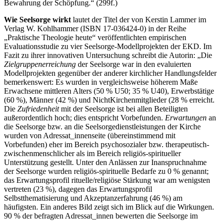
Bewahrung der Schöpfung.“ (299f.)
Wie Seelsorge wirkt
lautet der Titel der von Kerstin Lammer im
Verlag W. Kohlhammer (ISBN 17-036424-0) in der Reihe
„Praktische Theologie heute“ veröffentlichten empirischen
Evaluationsstudie zu vier Seelsorge-Modellprojekten der EKD. Im
Fazit zu ihrer innovativen Untersuchung schreibt die Autorin: „Die
Zielgruppenerreichung
der Seelsorge war in den evaluierten
Modellprojekten gegenüber der anderer kirchlicher Handlungsfelder
bemerkenswert: Es wurden in vergleichsweise höherem Maße
Erwachsene mittleren Alters (50 % U50; 35 % U40), Erwerbstätige
(60 %), Männer (42 %) und Nicht­Kirchenmitglieder (28 % erreicht.
Die
Zufriedenheit
mit der Seelsorge ist bei allen Beteiligten
außerordentlich hoch; dies entspricht Vorbefunden.
Erwartungen
an
die Seelsorge bzw. an die Seelsorgedienstleistungen der Kirche
wurden von Adressat_innenseite (übereinstimmend mit
Vorbefunden) eher im Bereich psychosozialer bzw. therapeutisch-
zwischenmenschlicher als im Bereich religiös-spiritueller
Unterstützung gestellt. Unter den Anlässen zur Inanspruchnahme
der Seelsorge wurden religiös-spirituelle Bedarfe zu 0 % genannt;
das Erwartungsprofil rituelle/religiöse Stärkung war am wenigsten
vertreten (23 %), dagegen das Erwartungsprofil
Selbstthematisierung und Akzeptanzerfahrung (46 %) am
häufigsten. Ein anderes Bild zeigt sich im Blick auf die Wirkungen.
90 % der befragten Adressat_innen bewerten die Seelsorge im