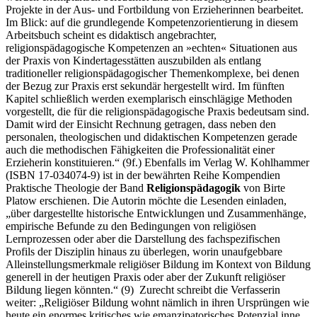
Projekte in der Aus- und Fortbildung von Erzieherinnen bearbeitet.
Im Blick: auf die grundlegende Kompetenzorientierung in diesem
Arbeitsbuch scheint es didaktisch angebrachter,
religionspädagogische Kompetenzen an »echten« Situationen aus
der Praxis von Kindertagesstätten auszubilden als entlang
traditioneller religionspädagogischer Themenkomplexe, bei denen
der Bezug zur Praxis erst sekundär hergestellt wird. Im fünften
Kapitel schließlich werden exemplarisch einschlägige Methoden
vorgestellt, die für die religionspädagogische Praxis bedeutsam sind.
Damit wird der Einsicht Rechnung getragen, dass neben den
personalen, theologischen und didaktischen Kompetenzen gerade
auch die methodischen Fähigkeiten die Professionalität einer
Erzieherin konstituieren.“ (9f.) Ebenfalls im Verlag W. Kohlhammer
(ISBN 17-034074-9) ist in der bewährten Reihe Kompendien
Praktische Theologie der Band
Religionspädagogik
von Birte
Platow erschienen. Die Autorin möchte die Lesenden einladen,
„über dargestellte historische Entwicklungen und Zusammenhänge,
empirische Befunde zu den Bedingungen von religiösen
Lernprozessen oder aber die Darstellung des fachspezifischen
Profils der Disziplin hinaus zu überlegen, worin unaufgebbare
Alleinstellungsmerkmale religiöser Bildung im Kontext von Bildung
generell in der heutigen Praxis oder aber der Zukunft religiöser
Bildung liegen könnten.“ (9) Zurecht schreibt die Verfasserin
weiter: „Religiöser Bildung wohnt nämlich in ihren Ursprüngen wie
heute ein enormes kritisches wie emanzipatorisches Potenzial inne.