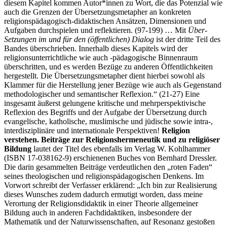
diesem Kapitel kommen Autor*innen zu Wort, die das Potenzial wie
auch die Grenzen der Übersetzungsmetapher an konkreten
religionspädagogisch-didaktischen Ansätzen, Dimensionen und
Aufgaben durchspielen und reflektieren. (97-199) … Mit
Über-
Setzungen im und für den (öffentlichen) Dialog
ist der dritte Teil des
Bandes überschrieben. Innerhalb dieses Kapitels wird der
religionsunterrichtliche wie auch -pädagogische Binnenraum
überschritten, und es werden Bezüge zu anderen Öffentlichkeiten
hergestellt. Die Übersetzungsmetapher dient hierbei sowohl als
Klammer für die Herstellung jener Bezüge wie auch als Gegenstand
methodologischer und semantischer Reflexion.“ (21-27) Eine
insgesamt äußerst gelungene kritische und mehrperspektivische
Reflexion des Begriffs und der Aufgabe der Übersetzung durch
evangelische, katholische, muslimische und jüdische sowie intra-,
interdisziplinäre und internationale Perspektiven!
Religion
verstehen. Beiträge zur Religionshermeneutik und zu religiöser
Bildung
lautet der Titel des ebenfalls im Verlag W. Kohlhammer
(ISBN 17-038162-9) erschienenen Buches von Bernhard Dressler.
Die darin gesammelten Beiträge verdeutlichen den „roten Faden“
seines theologischen und religionspädagogischen Denkens. Im
Vorwort schreibt der Verfasser erklärend: „Ich bin zur Realisierung
dieses Wunsches zudem dadurch ermutigt worden, dass meine
Verortung der Religionsdidaktik in einer Theorie allgemeiner
Bildung auch in anderen Fachdidaktiken, insbesondere der
Mathematik und der Naturwissenschaften, auf Resonanz gestoßen