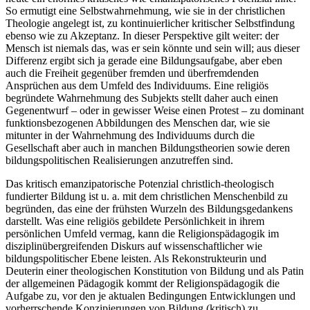
So ermutigt eine Selbstwahrnehmung, wie sie in der christlichen
Theologie angelegt ist, zu kontinuierlicher kritischer Selbstfindung
ebenso wie zu Akzeptanz. In dieser Perspektive gilt weiter: der
Mensch ist niemals das, was er sein könnte und sein will; aus dieser
Differenz ergibt sich ja gerade eine Bildungsaufgabe, aber eben
auch die Freiheit gegenüber fremden und überfremdenden
Ansprüchen aus dem Umfeld des Individuums. Eine religiös
begründete Wahrnehmung des Subjekts stellt daher auch einen
Gegenentwurf – oder in gewisser Weise einen Protest – zu dominant
funktionsbezogenen Abbildungen des Menschen dar, wie sie
mitunter in der Wahrnehmung des Individuums durch die
Gesellschaft aber auch in manchen Bildungstheorien sowie deren
bildungspolitischen Realisierungen anzutreffen sind.
Das kritisch emanzipatorische Potenzial christlich-theologisch
fundierter Bildung ist u. a. mit dem christlichen Menschenbild zu
begründen, das eine der frühsten Wurzeln des Bildungsgedankens
darstellt. Was eine religiös gebildete Persönlichkeit in ihrem
persönlichen Umfeld vermag, kann die Religionspädagogik im
disziplinübergreifenden Diskurs auf wissenschaftlicher wie
bildungspolitischer Ebene leisten. Als Rekonstrukteurin und
Deuterin einer theologischen Konstitution von Bildung und als Patin
der allgemeinen Pädagogik kommt der Religionspädagogik die
Aufgabe zu, vor den je aktualen Bedingungen Entwicklungen und
vorherrschende Konzipierungen von Bildung (kritisch) zu