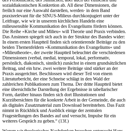
sozialdiakonischen Konkretion ab. All diese Dimensionen, die
freilich nur eine Auswahl darstellen, werden· in dem Band
praxisrelevant für die SINUS-Milieus durchkonjugiert unter der
Leitfrage, wie wir in unserem kirchlichen Handeln eine
milieusensible Kommunikation des Evangeliums fördern können.
Die Reihe »Kirche und Milieu« will Theorie und Praxis verbinden.
Das Ansinnen spiegelt sich auch in der Struktur des Bandes wider:
In einem ersten Hauptteil finden sich orientierende Beiträge zu den
beiden Themenfeldern »Kommunikation des Evangeliums« und
»Milieutheorie«, der zweite Hauptteil beleuchtet die verschiedenen
Dimensionen (verbal, medial, temporal, lokal, performativ,
persönlich, diakonisch, sinnlich) zunächst in einem grundsätzlichen
Beitrag, und ein bzw. zwei weitere Beiträge sind stärker an der
Praxis ausgerichtet. Beschlossen wird dieser Teil von einem
Literaturbericht, der eine Schneise schlägt in den Wald der
zahlreichen Publikationen zum Thema. Der dritte Hauptteil bietet
eine übersichtliche Darstellung der Ergebnisse in tabellarischer
Form, darüber hinaus finden sich dort Illustrationen und
Kurzübersichten für die konkrete Arbeit in der Gemeinde, die auch
als digitales Zusatzmaterial zum Download bereitstehen. Das Fazit
nimmt in Rückblick und Ausblick einige der zentralen
Fragestellungen des Bandes auf und versucht, Impulse für ein
weiteres Gespräch zu geben.“ (13f.)
Warum wir theologisches Nachdenken brauchen untersucht Hans-