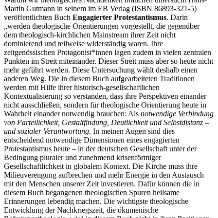
Martin Gutmann in seinem im EB Verlag (ISBN 86893-321-5)
veröffentlichten Buch
Engagierter Protestantismus
. Darin
„werden theologische Orientierungen vorgestellt, die gegenüber
dem theologisch-kirchlichen Mainstream ihrer Zeit nicht
dominierend und teilweise widerständig waren. Ihre
zeitgenössischen Protagonist*innen lagen zudem in vielen zentralen
Punkten im Streit miteinander. Dieser Streit muss aber so heute nicht
mehr geführt werden. Diese Untersuchung wählt deshalb einen
anderen Weg. Die in diesem Buch aufgearbeiteten Traditionen
werden mit Hilfe ihrer historisch-gesellschaftlichen
Kontextualisierung so verstanden, dass ihre Perspektiven einander
nicht ausschließen, sondern für theologische Orientierung heute in
Wahrheit einander notwendig brauchen: Als
notwendige Verbindung
von Parteilichkeit, Gestaltfindung, Deutlichkeit und Selbstdistanz –
und sozialer Verantwortung.
In meinen Augen sind dies
entscheidend notwendige Dimensionen eines engagierten
Protestantismus heute – in der deutschen Gesellschaft unter der
Bedingung pluraler und zunehmend krisenförmiger
Gesellschaftlichkeit in globalem Kontext. Die Kirche muss ihre
Milieuverengung aufbrechen und mehr Energie in den Austausch
mit den Menschen unserer Zeit investieren. Dafür können die in
diesem Buch begangenen theologischen Spuren heilsame
Erinnerungen lebendig machen. Die wichtigste theologische
Entwicklung der Nachkriegszeit, die ökumenische