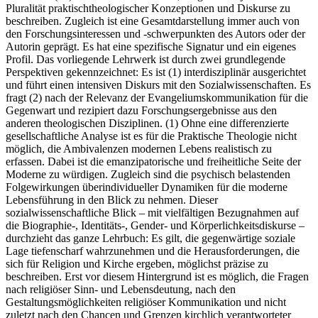
Pluralität praktisch­theologischer Konzeptionen und Diskurse zu
beschreiben. Zugleich ist eine Gesamtdarstellung immer auch von
den Forschungsinteressen und -schwerpunkten des Autors oder der
Autorin geprägt. Es hat eine spezifische Signatur und ein eigenes
Profil. Das vorliegende Lehrwerk ist durch zwei grundlegende
Perspektiven gekennzeichnet: Es ist (1) interdisziplinär ausgerichtet
und führt einen intensiven Diskurs mit den Sozialwissenschaften. Es
fragt (2) nach der Relevanz der Evangeliumskommunikation für die
Gegenwart und rezipiert dazu Forschungsergebnisse aus den
anderen theologischen Disziplinen. (1) Ohne eine differenzierte
gesellschaftliche Analyse ist es für die Praktische Theologie nicht
möglich, die Ambivalenzen modernen Lebens realistisch zu
erfassen. Dabei ist die emanzipatorische und freiheitliche Seite der
Moderne zu würdigen. Zugleich sind die psychisch belastenden
Folgewirkungen überindividueller Dynamiken für die moderne
Lebensführung in den Blick zu nehmen. Dieser
sozialwissenschaftliche Blick – mit vielfältigen Bezugnahmen auf
die Biographie-, Identitäts-, Gender- und Körperlichkeitsdiskurse –
durchzieht das ganze Lehrbuch: Es gilt, die gegenwärtige soziale
Lage tiefenscharf wahrzunehmen und die Herausforderungen, die
sich für Religion und Kirche ergeben, möglichst präzise zu
beschreiben. Erst vor diesem Hintergrund ist es möglich, die Fragen
nach religiöser Sinn- und Lebensdeutung, nach den
Gestaltungsmöglichkeiten religiöser Kommunikation und nicht
zuletzt nach den Chancen und Grenzen kirchlich verantworteter