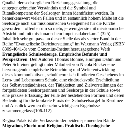
Qualität der seelsorglichen Beziehungsgestaltung, die
entgegengebrachte Verständnis und die Symbol­ und
Ritualkompetenz der Seelsorger_innen identifiziert werden. In
bemerkenswert vielen Fällen und in erstaunlich hohem Maße ist die
Seelsorge auch zur missionarischen Gelegenheit für die Kirche
geworden – offenbar um so mehr, je weniger sie mit missionarischer
Absicht und mit missionarischem Impetus daherkam.“ (325).
Inhaltlich sehr gut passt an dieser Stelle das als vierter Band in der
Reihe "Evangelische Berichterstattung“ im Waxmann Verlag (ISBN
8309-4041-8) vom Comenius-Institut herausgegebene Werk
Evangelische Schulseelsorge. Empirische Befunde und
Perspektiven
. Den Autoren Thomas Böhme, Harmjan Dahm und
Peter Schreiner gelingt unter Mitarbeit von Nicola Bücker eine
hervorragende empirische Betrachtung und Weiterentwicklung
dieses kommunikativen, schultheoretisch fundierten Geschehens im
Lern- und Lebensraum Schule, eine eindrucksvolle Erschließung
des Selbstverständnisses, der Tätigkeiten und Zielvorstellungen der
fortgebildeten Seelsorgerinnen und Seelsorge in der Schule sowie
eine präzise Erfassung der Fülle der bestehenden Formen und deren
Bedeutung für die konkrete Praxis der Schulseelsorge! In Resümee
und Ausblick werden die zehn wichtigsten Ergebnisse
zusammengefasst(106-112).
Regina Polak ist die Verfasserin der beiden spannenden Bände
Migration, Flucht und Religion. Praktisch-Theologische