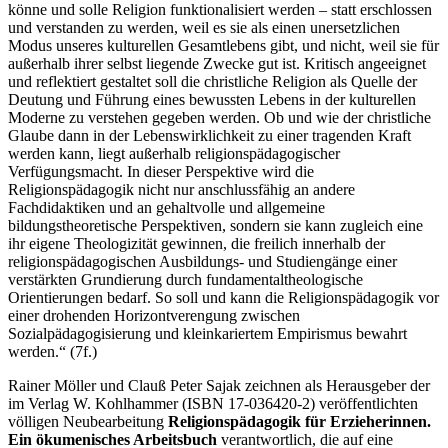
könne und solle Religion funktionalisiert werden – statt erschlossen
und verstanden zu werden, weil es sie als einen unersetzlichen
Modus unseres kulturellen Gesamtlebens gibt, und nicht, weil sie für
außerhalb ihrer selbst liegende Zwecke gut ist. Kritisch angeeignet
und reflektiert gestaltet soll die christliche Religion als Quelle der
Deutung und Führung eines bewussten Lebens in der kulturellen
Moderne zu verstehen gegeben werden. Ob und wie der christliche
Glaube dann in der Lebenswirklichkeit zu einer tragenden Kraft
werden kann, liegt außerhalb religionspädagogischer
Verfügungsmacht. In dieser Perspektive wird die
Religionspädagogik nicht nur anschlussfähig an andere
Fachdidaktiken und an gehaltvolle und allgemeine
bildungstheoretische Perspektiven, sondern sie kann zugleich eine
ihr eigene Theologizität gewinnen, die freilich innerhalb der
religionspädagogischen Ausbildungs- und Studiengänge einer
verstärkten Grundierung durch fundamentaltheologische
Orientierungen bedarf. So soll und kann die Religionspädagogik vor
einer drohenden Horizontverengung zwischen
Sozialpädagogisierung und kleinkariertem Empirismus bewahrt
werden.“ (7f.)
Rainer Möller und Clauß Peter Sajak zeichnen als Herausgeber der
im Verlag W. Kohlhammer (ISBN 17-036420-2) veröffentlichten
völligen Neubearbeitung
Religionspädagogik für Erzieherinnen.
Ein ökumenisches Arbeitsbuch
verantwortlich, die auf eine