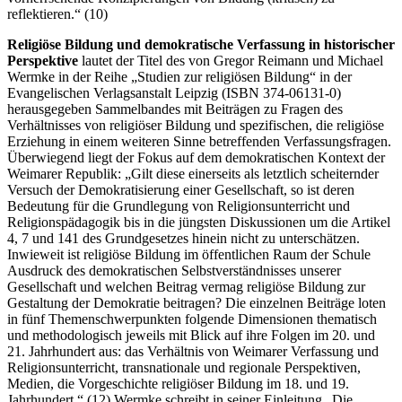
reflektieren.“ (10)
Religiöse Bildung und demokratische Verfassung in historischer
Perspektive
lautet der Titel des von Gregor Reimann und Michael
Wermke in der Reihe „Studien zur religiösen Bildung“ in der
Evangelischen Verlagsanstalt Leipzig (ISBN 374-06131-0)
herausgegeben Sammelbandes mit Beiträgen zu Fragen des
Verhältnisses von religiöser Bildung und spezifischen, die religiöse
Erziehung in einem weiteren Sinne betreffenden Verfassungsfragen.
Überwiegend liegt der Fokus auf dem demokratischen Kontext der
Weimarer Republik: „Gilt diese einerseits als letztlich scheiternder
Versuch der Demokratisierung einer Gesellschaft, so ist deren
Bedeutung für die Grundlegung von Religionsunterricht und
Religionspädagogik bis in die jüngsten Diskussionen um die Artikel
4, 7 und 141 des Grundgesetzes hinein nicht zu unterschätzen.
Inwieweit ist religiöse Bildung im öffentlichen Raum der Schule
Ausdruck des demokratischen Selbstverständnisses unserer
Gesellschaft und welchen Beitrag vermag religiöse Bildung zur
Gestaltung der Demokratie beitragen? Die einzelnen Beiträge loten
in fünf Themenschwerpunkten folgende Dimensionen thematisch
und methodologisch jeweils mit Blick auf ihre Folgen im 20. und
21. Jahrhundert aus: das Verhältnis von Weimarer Verfassung und
Religionsunterricht, transnationale und regionale Perspektiven,
Medien, die Vorgeschichte religiöser Bildung im 18. und 19.
Jahrhundert.“ (12) Wermke schreibt in seiner Einleitung „Die