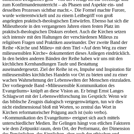
zum Konfirmandenunterricht – als Phasen und Aspekte ein- und
desselben Prozesses sichtbar macht.«. Die Formel machte Furore,
wurde weiterentwickelt und zu einem Leitbegriff von groß
angelegten praktisch-theologischen Entwürfen. Ebenso hat sich die
Milieutheorie in den vergangenen Jahren einen festen Platz im
praktisch-theologischen Diskurs erobert. Auch die Kirchen setzen
sich intensiv mit den Haltungen der verschiedenen Milieus zu
religiösen Fragen und Praktiken auseinander. Der zweite Band der
Reihe »Kirche und Milieu« mit dem Titel »Auf dem Weg zu einer
milieusensiblen Kirche« dokumentiert dieses Anliegen eindrücklich.
In den beiden anderen Bänden der Reihe haben wir uns mit den
kirchlichen Kernhandlungen Taufe und Bestattung
auseinandergesetzt. Ziel der Reihe ist es, Impulse und Inspiration für
milieusensibles kirchliches Handeln vor Ort zu bieten und zu einer
wachen Wahrnehmung der Lebenswelten der Menschen einzuladen.
Der vorliegende Band »Milieusensible Kommunikation des
Evangeliums« knüpft an diese Vision an. Er bringt Ernst Langes
Schlagwort mit der Lebensweltforschung ins Gespräch: Wenn wir
das biblische Zeugnis dialogisch vergegenwärtigen, tun wir dies
nicht eindimensional bloß mit Worten, so zentral das Wort in
Kirchen reformatorischer Prägung auch ist (solo verbo).
»Kommunikation des Evangeliums« ereignet sich auch mittels
unterschiedlicher Medien. Ihr Gelingen hängt von etlichen Faktoren
wie dem Zeitpunkt/-raum, dem Ort, der Performanz, der Dimension
des Persönlichen, des Sinnlichen, aber auch der ethischen und