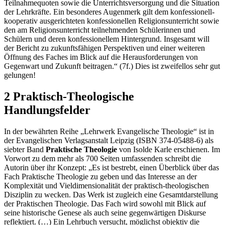
Teilnahmequoten sowie die Unterrichtsversorgung und die Situation
der Lehrkräfte. Ein besonderes Augenmerk gilt dem konfessionell-
kooperativ ausgerichteten konfessionellen Religionsunterricht sowie
den am Religionsunterricht teilnehmenden Schülerinnen und
Schülern und deren konfessionellem Hintergrund. Insgesamt will
der Bericht zu zukunftsfähigen Perspektiven und einer weiteren
Öffnung des Faches im Blick auf die Herausforderungen von
Gegenwart und Zukunft beitragen.“ (7f.) Dies ist zweifellos sehr gut
gelungen!
2 Praktisch-Theologische
Handlungsfelder
In der bewährten Reihe „Lehrwerk Evangelische Theologie“ ist in
der Evangelischen Verlagsanstalt Leipzig (ISBN 374-05488-6) als
siebter Band
Praktische Theologie
von Isolde Karle erschienen. Im
Vorwort zu dem mehr als 700 Seiten umfassenden schreibt die
Autorin über ihr Konzept: „Es ist bestrebt, einen Überblick über das
Fach Praktische Theologie zu geben und das Interesse an der
Komplexität und Vieldimensionalität der praktisch-theologischen
Disziplin zu wecken. Das Werk ist zugleich eine Gesamtdarstellung
der Praktischen Theologie. Das Fach wird sowohl mit Blick auf
seine historische Genese als auch seine gegenwärtigen Diskurse
reflektiert. (…) Ein Lehrbuch versucht, möglichst objektiv die