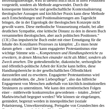
Befreiungstheologie, wird in diesem Buch nicht in ihren Positionen
vorgestellt, sondern als Methode angewendet. Durch die
konsequente historische und gesellschaftliche Kontextualisierung
theologischer Aussagen und kirchlicher Praxis kann diese Methode
auch Entscheidungen und Positionalisierungen ans Tageslicht
bringen, die in der Eigenlogik der theologischen Konzepte nicht
gewollt waren. Diese methodische Voraussetzung erlaubt, bei aller
deutlichen Sympathie, eine kritische Distanz zu den in diesem Buch
versammelten theologischen, aber auch politischen Positionen.“
(13f.) Das impulsreiche Buch endet mit einer Ermutigung für die
Inhalte des Konziliaren Prozesses zu kämpfen: „Es muss heute
darum gehen – und hier kann engagierter Protestantismus eine
wichtige Stimme sein –,
Kompetenzen und Handlungsbereiche zu
erweitern, in denen Menschen einander nicht als Mittel, sondern als
Zweck ansehen
. Die gottesdienstliche, diakonische, seelsorgliche
und öffentlich-politische Arbeit der Kirche kann helfen, diese
Handlungsbereiche in der gesellschaftlichen Öffentlichkeit
darzustellen und zu erweitern. Engagierter Protestantismus wird
daran mitarbeiten, die „freie Liebespflege", also das hilfreiche
Engagement von Menschen außerhalb von kirchlich-institutionellen
Strukturen zu unterstützen. Wie kann den zerstörerischen Folgen
einer – mittlerweile konkurrenzlos gewordenen – totalen „freien"
Marktwirtschaft begegnet werden? Wie können sie eingefangen,
gemindert, begrenzt werden in innenpolitischer (soziale
Polarisierung, Umweltzerstörung, Preisgabe von Grundrechten des