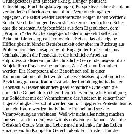
Grundgesetzes) und globaler (Krieg, Hunger, politische
Entrechtung, Flüchtlingsbewegungen) Perspektive - ohne den damit
verbundenen Überforderungen durch Vereinfachungen zu
begegnen, die selbst wieder zerstörerische Folgen haben werden?
Solche Vereinfachungen lassen sich vielerorts beobachten: Sei es,
dass die brisanten Aufgabenfelder aus dem Eigentlichen, dem
„Proprium" der Kirche ausgegrenzt oder umgekehrt selbst zur
Bekenntnisfrage dogmatisiert werden. Sei es, dass die eigene
Hilflosigkeit in blinder Betriebsamkeit oder aber im Rückzug aus
Problembereichen ausagiert wird. Engagierter Protestantismus
beinhaltet auch die Perspektive, die kirchliche Arbeit zu
entprofessionalisieren und die christliche Gemeinde insgesamt als
Subjekt ihrer Praxis wahrzunehmen. Als Ziel kann formuliert
werden: Die Kompetenz aller Betroffenen soll in einer
Kommunikation entfaltet werden, die wechselseitig verbindlicher
Beziehung genauso Raum lässt wie der Entfaltung individueller
Lebensstile. Besser als andere gesellschaftliche Orte kann die
christliche Gemeinde zu einem Lernfeld werden, wie Ermutigung
zur Solidarität mit der Wahrnehmung der Anderen in seiner*ihrer
Eigenständigkeit versöhnt werden kann. Engagierter Protestantismus
kann ein Raum werden, individuelle Freiheit und soziale
Verantwortung zu verbinden. Weil wir nicht alles richtig machen
müssen – auch in dem, was wir als notwendig erkennen. Weil die
Geistkraft Gottes Mut und Lebensmacht schenkt, für das Leben
einzutreten. Im Kampf für Gerechtigkeit. Für Frieden. Für die