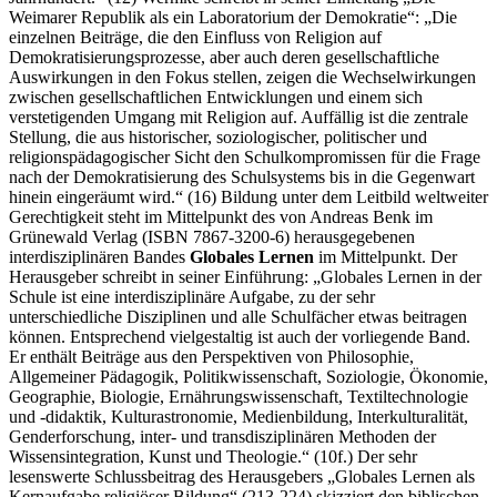
Weimarer Republik als ein Laboratorium der Demokratie“: „Die
einzelnen Beiträge, die den Einfluss von Religion auf
Demokratisierungsprozesse, aber auch deren gesellschaftliche
Auswirkungen in den Fokus stellen, zeigen die Wechselwirkungen
zwischen gesellschaftlichen Entwicklungen und einem sich
verstetigenden Umgang mit Religion auf. Auffällig ist die zentrale
Stellung, die aus historischer, soziologischer, politischer und
religionspädagogischer Sicht den Schulkompromissen für die Frage
nach der Demokratisierung des Schulsystems bis in die Gegenwart
hinein eingeräumt wird.“ (16) Bildung unter dem Leitbild weltweiter
Gerechtigkeit steht im Mittelpunkt des von Andreas Benk im
Grünewald Verlag (ISBN 7867-3200-6) herausgegebenen
interdisziplinären Bandes
Globales Lernen
im Mittelpunkt. Der
Herausgeber schreibt in seiner Einführung: „Globales Lernen in der
Schule ist eine interdisziplinäre Aufgabe, zu der sehr
unterschiedliche Disziplinen und alle Schulfächer etwas beitragen
können. Entsprechend vielgestaltig ist auch der vorliegende Band.
Er enthält Beiträge aus den Perspektiven von Philosophie,
Allgemeiner Pädagogik, Politikwissenschaft, Soziologie, Ökonomie,
Geographie, Biologie, Ernährungswissenschaft, Textiltechnologie
und -didaktik, Kulturastronomie, Medienbildung, Interkulturalität,
Genderforschung, inter- und transdisziplinären Methoden der
Wissensintegration, Kunst und Theologie.“ (10f.) Der sehr
lesenswerte Schlussbeitrag des Herausgebers „Globales Lernen als
Kernaufgabe religiöser Bildung“ (213-224) skizziert den biblischen,