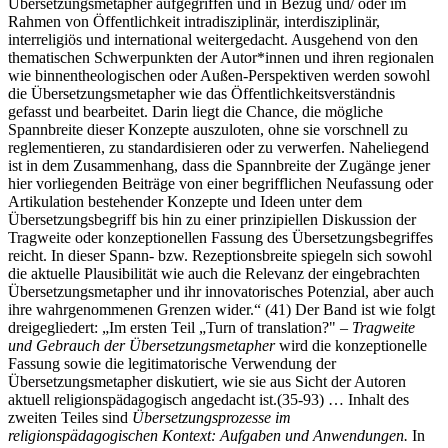
Übersetzungsmetapher aufgegriffen und in Bezug und/ oder im
Rahmen von Öffentlichkeit intradisziplinär, interdisziplinär,
interreligiös und international weitergedacht. Ausgehend von den
thematischen Schwerpunkten der Autor*innen und ihren regionalen
wie binnentheologischen oder Außen-Perspektiven werden sowohl
die Übersetzungsmetapher wie das Öffentlichkeitsverständnis
gefasst und bearbeitet. Darin liegt die Chance, die mögliche
Spannbreite dieser Konzepte auszuloten, ohne sie vorschnell zu
reglementieren, zu standardisieren oder zu verwerfen. Naheliegend
ist in dem Zusammenhang, dass die Spannbreite der Zugänge jener
hier vorliegenden Beiträge von einer begrifflichen Neufassung oder
Artikulation bestehender Konzepte und Ideen unter dem
Übersetzungsbegriff bis hin zu einer prinzipiellen Diskussion der
Tragweite oder konzeptionellen Fassung des Übersetzungsbegriffes
reicht. In dieser Spann- bzw. Rezeptionsbreite spiegeln sich sowohl
die aktuelle Plausibilität wie auch die Relevanz der eingebrachten
Übersetzungsmetapher und ihr innovatorisches Potenzial, aber auch
ihre wahrgenommenen Grenzen wider.“ (41) Der Band ist wie folgt
dreigegliedert: „Im ersten Teil „Turn of translation?" –
Tragweite
und Gebrauch der Übersetzungsmetapher
wird die konzeptionelle
Fassung sowie die legitimatorische Verwendung der
Übersetzungsmetapher diskutiert, wie sie aus Sicht der Autoren
aktuell religionspädagogisch angedacht ist.(35-93) … Inhalt des
zweiten Teiles sind
Übersetzungsprozesse im
religionspädagogischen Kontext: Aufgaben und Anwendungen.
In