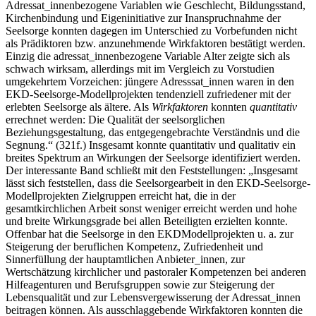
Adressat_innenbezogene Variablen wie Geschlecht, Bildungsstand,
Kirchenbindung und Eigeninitiative zur Inanspruchnahme der
Seelsorge konnten dagegen im Unterschied zu Vorbefunden nicht
als Prädiktoren bzw. anzunehmende Wirkfaktoren bestätigt werden.
Einzig die adressat_innenbezogene Variable Alter zeigte sich als
schwach wirksam, allerdings mit im Vergleich zu Vorstudien
umgekehrtem Vorzeichen: jüngere Adresssat_innen waren in den
EKD-Seelsorge-Modellprojekten tendenziell zufriedener mit der
erlebten Seelsorge als ältere. Als
Wirkfaktoren
konnten
quantitativ
errechnet werden: Die Qualität der seelsorglichen
Beziehungsgestaltung, das entgegengebrachte Verständnis und die
Segnung.“ (321f.) Insgesamt konnte quantitativ und qualitativ ein
breites Spektrum an Wirkungen der Seelsorge identifiziert werden.
Der interessante Band schließt mit den Feststellungen: „Insgesamt
lässt sich feststellen, dass die Seelsorgearbeit in den EKD-Seelsorge­
Modellprojekten Zielgruppen erreicht hat, die in der
gesamtkirchlichen Arbeit sonst weniger erreicht werden und hohe
und breite Wirkungsgrade bei allen Beteiligten erzielten konnte.
Offenbar hat die Seelsorge in den EKD­Modellprojekten u. a. zur
Steigerung der beruflichen Kompetenz, Zufriedenheit und
Sinnerfüllung der hauptamtlichen Anbieter_innen, zur
Wertschätzung kirchlicher und pastoraler Kompetenzen bei anderen
Hilfeagenturen und Berufsgruppen sowie zur Steigerung der
Lebensqualität und zur Lebensvergewisserung der Adressat_innen
beitragen können. Als ausschlaggebende Wirkfaktoren konnten die