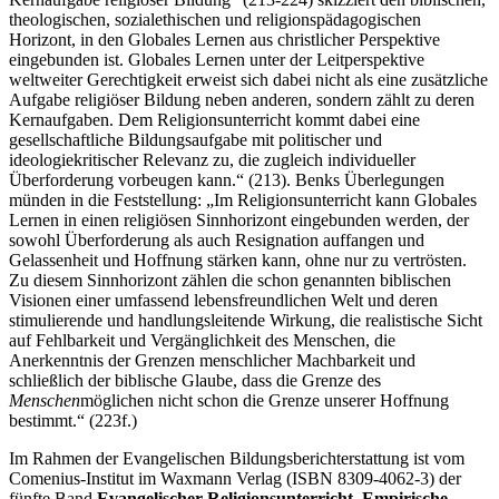
theologischen, sozialethischen und religionspädagogischen
Horizont, in den Globales Lernen aus christlicher Perspektive
eingebunden ist. Globales Lernen unter der Leitperspektive
weltweiter Gerechtigkeit erweist sich dabei nicht als eine zusätzliche
Aufgabe religiöser Bildung neben anderen, sondern zählt zu deren
Kernaufgaben. Dem Religionsunterricht kommt dabei eine
gesellschaftliche Bildungsaufgabe mit politischer und
ideologiekritischer Relevanz zu, die zugleich individueller
Überforderung vorbeugen kann.“ (213). Benks Überlegungen
münden in die Feststellung: „Im Religionsunterricht kann Globales
Lernen in einen religiösen Sinnhorizont eingebunden werden, der
sowohl Überforderung als auch Resignation auffangen und
Gelassenheit und Hoffnung stärken kann, ohne nur zu vertrösten.
Zu diesem Sinnhorizont zählen die schon genannten biblischen
Visionen einer umfassend lebensfreundlichen Welt und deren
stimulierende und handlungsleitende Wirkung, die realistische Sicht
auf Fehlbarkeit und Vergänglichkeit des Menschen, die
Anerkenntnis der Grenzen menschlicher Machbarkeit und
schließlich der biblische Glaube, dass die Grenze des
Menschen
möglichen nicht schon die Grenze unserer Hoffnung
bestimmt.“ (223f.)
Im Rahmen der Evangelischen Bildungsberichterstattung ist vom
Comenius-Institut im Waxmann Verlag (ISBN 8309-4062-3) der
fünfte Band
Evangelischer Religionsunterricht. Empirische