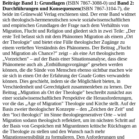
Beiträge Band 1: Grundlagen
(ISBN 7867-3088-0) und
Band 2:
Durchführungen und Konsequenzen
(ISBN 7867-3104-7), die
beide im Grünewald Verlag erschienen sind. Der erste Band widmet
sich theologisch-hermeneutischen sowie sozialwissenschaftlichen
und empirischen Grundlagen der Frage nach dem Verhältnis von
Migration, Flucht und Religion und gliedert sich in zwei Teile: „Der
erste Teil befasst sich mit dem Phänomen Migration als einem „Ort
der Theologie" und bietet eine Fülle theologischer Zugänge zu
einem vertieften Verständnis des Phänomens. Der Beitrag „Flucht
und Migration als Chance?" zeigt – als eine Art theologischem
„Vorzeichen" – auf der Basis einer Situationsanalyse, dass diese
Phänomene auch als „Enthüllungsvorgänge" gesehen werden
können, die die Sünde von Menschen ebenso sichtbar machen wie
sie sich in einen Ort der Erfahrung der Gnade Gottes verwandeln
können. Dies geschieht, indem sie die Möglichkeit bieten, in
Verschiedenheit und Gerechtigkeit zusammenleben zu lernen. Der
Beitrag ,,Migration als Ort der Theologie" beschreibt zunächst aus
einer sozialwissenschaftlichen Perspektive die Herausforderungen,
vor die das „Age of Migration" Theologie und Kirche stellt. Auf der
Basis zweier theologischer Konzepte – den „Zeichen der Zeit" und
den “loci theologici" im Sinne theologiegenerativer Orte – wird
Migration sodann theologisch reflektiert, um im nächsten Schritt auf
der Basis von Gesprächen mit Migrantinnen kritische Rückfragen an
die Theologie zu stellen und den Wunsch nach mehr
Migrationssensibilität zu formulieren. Den Anforderungen und