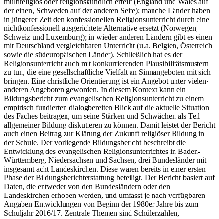
multireligiös oder religionskundlich erteilt (England und Wales auf
der einen, Schweden auf der anderen Seite); manche Länder haben
in jüngerer Zeit den konfessionellen Religionsunterricht durch eine
nichtkonfessionell ausgerichtete Alternative ersetzt (Norwegen,
Schweiz und Luxemburg); in wieder anderen Ländern gibt es einen
mit Deutschland vergleichbaren Unterricht (u.a. Belgien, Österreich
sowie die südeuropäischen Länder). Schließlich hat es der
Religionsunterricht auch mit konkurrierenden Plausibilitätsmustern
zu tun, die eine gesellschaftliche Vielfalt an Sinnangeboten mit sich
bringen. Eine christliche Orientierung ist ein Angebot unter vielen·
anderen Angeboten geworden. In diesem Kontext kann ein
Bildungsbericht zum evangelischen Religionsunterricht zu einem
empirisch fundierten dialogbereiten Blick auf die aktuelle Situation
des Faches beitragen, um seine Stärken und Schwächen als Teil
allgemeiner Bildung diskutieren zu können. Damit leistet der Bericht
auch einen Beitrag zur Klärung der Zukunft religiöser Bildung in
der Schule. Der vorliegende Bildungsbericht beschreibt die
Entwicklung des evangelischen Religionsunterrichtes in Baden-
Württemberg, Niedersachsen und Sachsen, drei Bundesländer mit
insgesamt acht Landeskirchen. Diese waren bereits in einer ersten
Phase der Bildungsberichterstattung beteiligt. Der Bericht basiert auf
Daten, die entweder von den Bundesländern oder den
Landeskirchen erhoben werden, und umfasst je nach verfügbaren
Angaben Entwicklungen von Beginn der 1980er Jahre bis zum
Schuljahr 2016/17. Zentrale Themen sind Schülerzahlen,