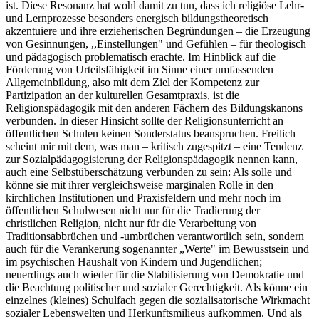
ist. Diese Resonanz hat wohl damit zu tun, dass ich religiöse Lehr-
und Lernprozesse besonders energisch bildungstheoretisch
akzentuiere und ihre erzieherischen Begründungen – die Erzeugung
von Gesinnungen, ,,Einstellungen" und Gefühlen – für theologisch
und pädagogisch problematisch erachte. Im Hinblick auf die
Förderung von Urteilsfähigkeit im Sinne einer umfassenden
Allgemeinbildung, also mit dem Ziel der Kompetenz zur
Partizipation an der kulturellen Gesamtpraxis, ist die
Religionspädagogik mit den anderen Fächern des Bildungskanons
verbunden. In dieser Hinsicht sollte der Religionsunterricht an
öffentlichen Schulen keinen Sonderstatus beanspruchen. Freilich
scheint mir mit dem, was man – kritisch zugespitzt – eine Tendenz
zur Sozialpädagogisierung der Religionspädagogik nennen kann,
auch eine Selbstüberschätzung verbunden zu sein: Als solle und
könne sie mit ihrer vergleichsweise marginalen Rolle in den
kirchlichen Institutionen und Praxisfeldern und mehr noch im
öffentlichen Schulwesen nicht nur für die Tradierung der
christlichen Religion, nicht nur für die Verarbeitung von
Traditionsabbrüchen und -umbrüchen verantwortlich sein, sondern
auch für die Verankerung sogenannter „Werte" im Bewusstsein und
im psychischen Haushalt von Kindern und Jugendlichen;
neuerdings auch wieder für die Stabilisierung von Demokratie und
die Beachtung politischer und sozialer Gerechtigkeit. Als könne ein
einzelnes (kleines) Schulfach gegen die sozialisatorische Wirkmacht
sozialer Lebenswelten und Herkunftsmilieus aufkommen. Und als