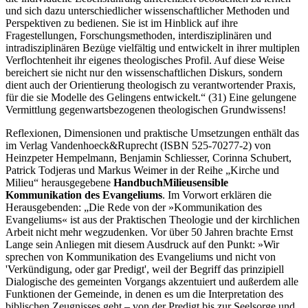
und sich dazu unterschiedlicher wissenschaftlicher Methoden und
Perspektiven zu bedienen. Sie ist im Hinblick auf ihre
Fragestellungen, Forschungsmethoden, interdisziplinären und
intradisziplinären Bezüge vielfältig und entwickelt in ihrer multiplen
Verflochtenheit ihr eigenes theologisches Profil. Auf diese Weise
bereichert sie nicht nur den wissenschaftlichen Diskurs, sondern
dient auch der Orientierung theologisch zu verantwortender Praxis,
für die sie Modelle des Gelingens entwickelt.“ (31) Eine gelungene
Vermittlung gegenwartsbezogenen theologischen Grundwissens!
Reflexionen, Dimensionen und praktische Umsetzungen enthält das
im Verlag Vandenhoeck&Ruprecht (ISBN 525-70277-2) von
Heinzpeter Hempelmann, Benjamin Schliesser, Corinna Schubert,
Patrick Todjeras und Markus Weimer in der Reihe „Kirche und
Milieu“ herausgegebene
Handbuch
Milieusensible
Kommunikation des Evangeliums
. Im Vorwort erklären die
Herausgebenden: „Die Rede von der »Kommunikation des
Evangeliums« ist aus der Praktischen Theologie und der kirchlichen
Arbeit nicht mehr wegzudenken. Vor über 50 Jahren brachte Ernst
Lange sein Anliegen mit diesem Ausdruck auf den Punkt: »Wir
sprechen von Kommunikation des Evangeliums und nicht von
'Verkündigung, oder gar Predigt', weil der Begriff das prinzipiell
Dialogische des gemeinten Vorgangs akzentuiert und außerdem alle
Funktionen der Gemeinde, in denen es um die Interpretation des
biblischen Zeugnisses geht – von der Predigt bis zur Seelsorge und