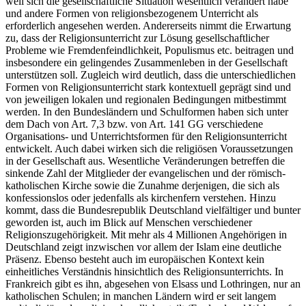
weil sich die gesellschaftliche Situation wesentlich verändert habe
und andere Formen von religionsbezogenem Unterricht als
erforderlich angesehen werden. Andererseits nimmt die Erwartung
zu, dass der Religionsunterricht zur Lösung gesellschaftlicher
Probleme wie Fremdenfeindlichkeit, Populismus etc. beitragen und
insbesondere ein gelingendes Zusammenleben in der Gesellschaft
unterstützen soll. Zugleich wird deutlich, dass die unterschiedlichen
Formen von Religionsunterricht stark kontextuell geprägt sind und
von jeweiligen lokalen und regionalen Bedingungen mitbestimmt
werden. In den Bundesländern und Schulformen haben sich unter
dem Dach von Art. 7,3 bzw. von Art. 141 GG verschiedene
Organisations- und Unterrichtsformen für den Religionsunterricht
entwickelt. Auch dabei wirken sich die religiösen Voraussetzungen
in der Gesellschaft aus. Wesentliche Veränderungen betreffen die
sinkende Zahl der Mitglieder der evangelischen und der römisch-
katholischen Kirche sowie die Zunahme derjenigen, die sich als
konfessionslos oder jedenfalls als kirchenfern verstehen. Hinzu
kommt, dass die Bundesrepublik Deutschland vielfältiger und bunter
geworden ist, auch im Blick auf Menschen verschiedener
Religionszugehörigkeit. Mit mehr als 4 Millionen Angehörigen in
Deutschland zeigt inzwischen vor allem der Islam eine deutliche
Präsenz. Ebenso besteht auch im europäischen Kontext kein
einheitliches Verständnis hinsichtlich des Religionsunterrichts. In
Frankreich gibt es ihn, abgesehen von Elsass und Lothringen, nur an
katholischen Schulen; in manchen Ländern wird er seit langem