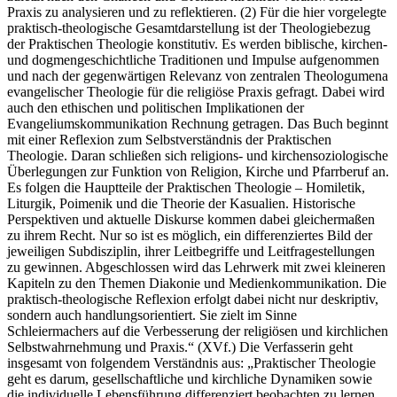
Praxis zu analysieren und zu reflektieren. (2) Für die hier vorgelegte
praktisch-theologische Gesamtdarstellung ist der Theologiebezug
der Praktischen Theologie konstitutiv. Es werden biblische, kirchen-
und dogmengeschichtliche Traditionen und Impulse aufgenommen
und nach der gegenwärtigen Relevanz von zentralen Theologumena
evangelischer Theologie für die religiöse Praxis gefragt. Dabei wird
auch den ethischen und politischen Implikationen der
Evangeliumskommunikation Rechnung getragen. Das Buch beginnt
mit einer Reflexion zum Selbstverständnis der Praktischen
Theologie. Daran schließen sich religions- und kirchensoziologische
Überlegungen zur Funktion von Religion, Kirche und Pfarrberuf an.
Es folgen die Hauptteile der Praktischen Theologie – Homiletik,
Liturgik, Poimenik und die Theorie der Kasualien. Historische
Perspektiven und aktuelle Diskurse kommen dabei gleichermaßen
zu ihrem Recht. Nur so ist es möglich, ein differenziertes Bild der
jeweiligen Subdisziplin, ihrer Leitbegriffe und Leitfragestellungen
zu gewinnen. Abgeschlossen wird das Lehrwerk mit zwei kleineren
Kapiteln zu den Themen Diakonie und Medienkommunikation. Die
praktisch-theologische Reflexion erfolgt dabei nicht nur deskriptiv,
sondern auch handlungsorientiert. Sie zielt im Sinne
Schleiermachers auf die Verbesserung der religiösen und kirchlichen
Selbstwahrnehmung und Praxis.“ (XVf.) Die Verfasserin geht
insgesamt von folgendem Verständnis aus: „Praktischer Theologie
geht es darum, gesellschaftliche und kirchliche Dynamiken sowie
die individuelle Lebensführung differenziert beobachten zu lernen