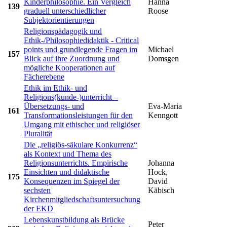
Kinderphilosophie. Ein Vergleich
Hanna
139
graduell unterschiedlicher
Roose
Subjektorientierungen
Religionspädagogik und
Ethik-/Philosophiedidaktik - Critical
points und grundlegende Fragen im
Michael
157
Blick auf ihre Zuordnung und
Domsgen
mögliche Kooperationen auf
Fächerebene
Ethik im Ethik- und
Religions(kunde-)unterricht –
Übersetzungs- und
Eva-Maria
161
Transformationsleistungen für den
Kenngott
Umgang mit ethischer und religiöser
Pluralität
Die „religiös-säkulare Konkurrenz“
als Kontext und Thema des
Religionsunterrichts. Empirische
Johanna
Einsichten und didaktische
Hock,
175
Konsequenzen im Spiegel der
David
sechsten
Käbisch
Kirchenmitgliedschaftsuntersuchung
der EKD
Lebenskunstbildung als Brücke
Peter