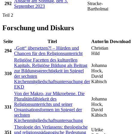
Andacht am Sonntag, den 3.
292
Stracke-
September 2023
Bartholmai
Teil 2
Forschung und Diskurs
Seite
Titel
Autor/in
Download
„Gott“ übersetzen?! – Hürden und
Christian
294
Chancen für den Religionsunterricht
Hild
Religiöse Facetten des kulturellen
Kapitals. Religiöse Bildung als Beitrag
Johanna
zur Bildungsgerechtigkeit im Spiegel
Hock,
310
der sechsten
David
Kirchenmitgliedschaftsuntersuchung der
Käbisch
EKD
Von der Makro- zur Mikroebene. Die
Pluralitätsfähigkeit des
Johanna
Religionsunterrichts und seiner
Hock,
331
Organisationsformen im Spiegel der
David
sechsten
Käbisch
Kirchenmitgliedschaftsuntersuchung
Theologie des Verlassens: theologische
Ulrike
351
und religionspädagogische Bedeutung