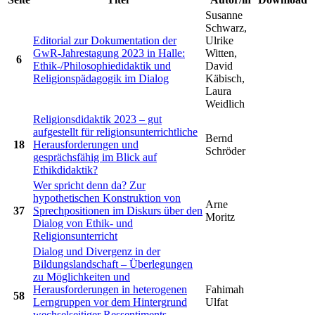
Susanne
Schwarz,
Editorial zur Dokumentation der
Ulrike
GwR-Jahrestagung 2023 in Halle:
Witten,
6
Ethik-/Philosophiedidaktik und
David
Religionspädagogik im Dialog
Käbisch,
Laura
Weidlich
Religionsdidaktik 2023 – gut
aufgestellt für religionsunterrichtliche
Bernd
18
Herausforderungen und
Schröder
gesprächsfähig im Blick auf
Ethikdidaktik?
Wer spricht denn da? Zur
hypothetischen Konstruktion von
Arne
37
Sprechpositionen im Diskurs über den
Moritz
Dialog von Ethik- und
Religionsunterricht
Dialog und Divergenz in der
Bildungslandschaft – Überlegungen
zu Möglichkeiten und
Herausforderungen in heterogenen
Fahimah
58
Lerngruppen vor dem Hintergrund
Ulfat
wechselseitiger Ressentiments