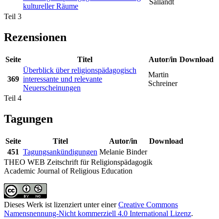
Sallandt
kultureller Räume
Teil 3
Rezensionen
Seite
Titel
Autor/in
Download
Überblick über religionspädagogisch
Martin
369
interessante und relevante
Schreiner
Neuerscheinungen
Teil 4
Tagungen
Seite
Titel
Autor/in
Download
451
Tagungsankündigungen
Melanie Binder
THEO WEB
Zeitschrift für Religionspädagogik
Academic Journal of Religious Education
Dieses Werk ist lizenziert unter einer
Creative Commons
Namensnennung-Nicht kommerziell 4.0 International Lizenz
.