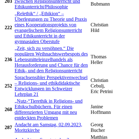
203
zwischen Religionsunterricht und
Bubmann
Ethikunterricht/Philosophie
„Relethik“ / „Ethikion“ –
Überlegungen zu Theorie und Praxis
eines Kooperationsprojekts von
Christian
222
evangelischem Religionsunterricht
Hild
und Ethikunterricht in der
gymnasialen Oberstufe
„Zeit, sich zu versöhnen.“ Die
populären Weihnachtswerbespots des
Thomas
236
Lebensmitteleinzelhandels als
Heller
Herausforderung und Chance für den
Ethik- und den Religionsunterricht
Sprachsensibler Perspektivenwechsel
Christian
– Religions- und ethikdidaktische
252
Cebulj,
Entwicklungen im Schweizer
Eric Petrini
Lehrplan 21
„Nutz-“Tierethik in Religions- und
Ethikschulbüchern. Für einen
Janine
268
differenzierten Umgang mit neu
Hoffmann
entdeckten Problemen
Andacht am Samstag, 02.09.2023,
Georg
287
Moritzkirche
Bucher
Matthias