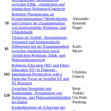
zwischen Ethik-, christlichem und
islamischem (Religions)Unterricht
Religiöse Pluralisierung als
Kooperationsanlass? Möglichkeiten
Alexander
70
und Grenzen der Zusammenarbeit
Kenneth
von konfessioneller Religions- und
Nagel
Ethikdidaktik
Tücken im Vorfeld - Ressentiments,
Störungen und hermeneutische
Differenzen bei der Zusammenarbeit
Karlo
81
zwischen muslimischem sowie
Meyer
christlichem Religions-,Ethik- und
Philosophieunterricht
Religious Education (RE) and Ethics
Education (EE) in Dialogue -
Christina
103
International Perspectives with a
Osbeck
Particular Focus on Swedish EE and
EE Research
Zwischen Neutralität und
René
Positionalität - Perspektiven von
Torkler,
120
Religions- und Philosophielehrkräften
Uta Pohl-
im Dialog
Patalong
Kindertheologie als Schwester der